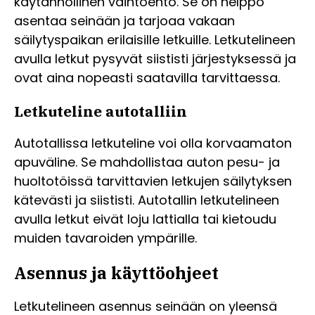
käytännöllinen vaihtoehto. Se on helppo
asentaa seinään ja tarjoaa vakaan
säilytyspaikan erilaisille letkuille. Letkutelineen
avulla letkut pysyvät siististi järjestyksessä ja
ovat aina nopeasti saatavilla tarvittaessa.
Letkuteline autotalliin
Autotallissa letkuteline voi olla korvaamaton
apuväline. Se mahdollistaa auton pesu- ja
huoltotöissä tarvittavien letkujen säilytyksen
kätevästi ja siististi. Autotallin letkutelineen
avulla letkut eivät loju lattialla tai kietoudu
muiden tavaroiden ympärille.
Asennus ja käyttöohjeet
Letkutelineen asennus seinään on yleensä