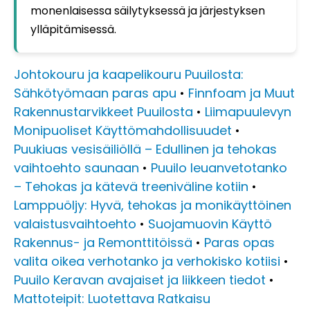
monenlaisessa säilytyksessä ja järjestyksen
ylläpitämisessä.
Johtokouru ja kaapelikouru Puuilosta:
Sähkötyömaan paras apu
•
Finnfoam ja Muut
Rakennustarvikkeet Puuilosta
•
Liimapuulevyn
Monipuoliset Käyttömahdollisuudet
•
Puukiuas vesisäiliöllä – Edullinen ja tehokas
vaihtoehto saunaan
•
Puuilo leuanvetotanko
– Tehokas ja kätevä treeniväline kotiin
•
Lamppuöljy: Hyvä, tehokas ja monikäyttöinen
valaistusvaihtoehto
•
Suojamuovin Käyttö
Rakennus- ja Remonttitöissä
•
Paras opas
valita oikea verhotanko ja verhokisko kotiisi
•
Puuilo Keravan avajaiset ja liikkeen tiedot
•
Mattoteipit: Luotettava Ratkaisu