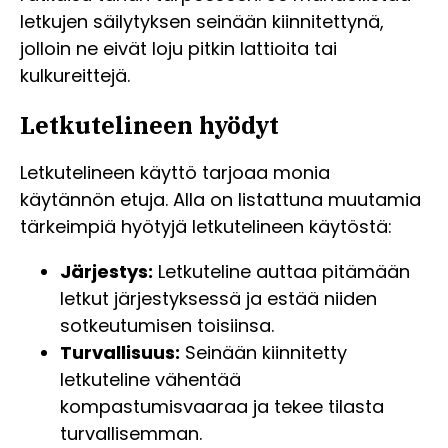
letkujen säilytyksen seinään kiinnitettynä,
jolloin ne eivät loju pitkin lattioita tai
kulkureittejä.
Letkutelineen hyödyt
Letkutelineen käyttö tarjoaa monia
käytännön etuja. Alla on listattuna muutamia
tärkeimpiä hyötyjä letkutelineen käytöstä:
Järjestys:
Letkuteline auttaa pitämään
letkut järjestyksessä ja estää niiden
sotkeutumisen toisiinsa.
Turvallisuus:
Seinään kiinnitetty
letkuteline vähentää
kompastumisvaaraa ja tekee tilasta
turvallisemman.