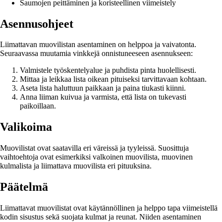
Saumojen peittäminen ja koristeellinen viimeistely
Asennusohjeet
Liimattavan muovilistan asentaminen on helppoa ja vaivatonta.
Seuraavassa muutamia vinkkejä onnistuneeseen asennukseen:
Valmistele työskentelyalue ja puhdista pinta huolellisesti.
Mittaa ja leikkaa lista oikean pituiseksi tarvittavaan kohtaan.
Aseta lista haluttuun paikkaan ja paina tiukasti kiinni.
Anna liiman kuivua ja varmista, että lista on tukevasti
paikoillaan.
Valikoima
Muovilistat ovat saatavilla eri väreissä ja tyyleissä. Suosittuja
vaihtoehtoja ovat esimerkiksi valkoinen muovilista, muovinen
kulmalista ja liimattava muovilista eri pituuksina.
Päätelmä
Liimattavat muovilistat ovat käytännöllinen ja helppo tapa viimeistellä
kodin sisustus sekä suojata kulmat ja reunat. Niiden asentaminen