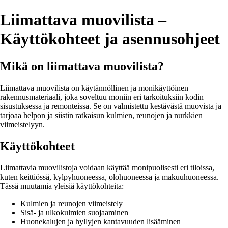
Liimattava muovilista –
Käyttökohteet ja asennusohjeet
Mikä on liimattava muovilista?
Liimattava muovilista on käytännöllinen ja monikäyttöinen
rakennusmateriaali, joka soveltuu moniin eri tarkoituksiin kodin
sisustuksessa ja remonteissa. Se on valmistettu kestävästä muovista ja
tarjoaa helpon ja siistin ratkaisun kulmien, reunojen ja nurkkien
viimeistelyyn.
Käyttökohteet
Liimattavia muovilistoja voidaan käyttää monipuolisesti eri tiloissa,
kuten keittiössä, kylpyhuoneessa, olohuoneessa ja makuuhuoneessa.
Tässä muutamia yleisiä käyttökohteita:
Kulmien ja reunojen viimeistely
Sisä- ja ulkokulmien suojaaminen
Huonekalujen ja hyllyjen kantavuuden lisääminen