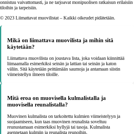
onnistuu vaivattomasti, ja ne tarjoavat monipuolisen ratkaisun erilaisiin
tiloihin ja tarpeisiin.
© 2023 Liimattavat muovilistat – Kaikki oikeudet pidätetään.
Mikä on liimattava muovilista ja mihin sitä
käytetään?
Liimattava muovilista on joustava lista, joka voidaan kiinnittää
liimaamalla esimerkiksi seinän ja lattian tai seinän ja katon
väliin. Sitä käytetään peittämään saumoja ja antamaan siistin
viimeistellyn ilmeen tiloille.
Mitä eroa on muovisella kulmalistalla ja
muovisella reunalistalla?
Muovinen kulmalista on tarkoitettu kulmien viimeistelyyn ja
suojaamiseen, kun taas muovinen reunalista soveltuu
reunustamaan esimerkiksi hyllyjä tai tasoja. Kulmalista
asennetaan kulmiin ja reunalista reunoihin.