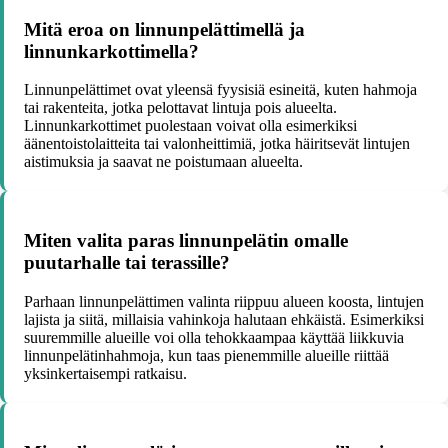
Mitä eroa on linnunpelättimellä ja
linnunkarkottimella?
Linnunpelättimet ovat yleensä fyysisiä esineitä, kuten hahmoja
tai rakenteita, jotka pelottavat lintuja pois alueelta.
Linnunkarkottimet puolestaan voivat olla esimerkiksi
äänentoistolaitteita tai valonheittimiä, jotka häiritsevät lintujen
aistimuksia ja saavat ne poistumaan alueelta.
Miten valita paras linnunpelätin omalle
puutarhalle tai terassille?
Parhaan linnunpelättimen valinta riippuu alueen koosta, lintujen
lajista ja siitä, millaisia vahinkoja halutaan ehkäistä. Esimerkiksi
suuremmille alueille voi olla tehokkaampaa käyttää liikkuvia
linnunpelätinhahmoja, kun taas pienemmille alueille riittää
yksinkertaisempi ratkaisu.