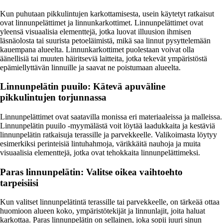
Kun puhutaan pikkulintujen karkottamisesta, usein käytetyt ratkaisut
ovat linnunpelättimet ja linnunkarkottimet. Linnunpelättimet ovat
yleensä visuaalisia elementtejä, jotka luovat illuusion ihmisen
läsnäolosta tai suurista petoeläimistä, mikä saa linnut pysyttelemään
kauempana alueelta. Linnunkarkottimet puolestaan voivat olla
äänellisiä tai muuten häiritseviä laitteita, jotka tekevät ympäristöstä
epämiellyttävän linnuille ja saavat ne poistumaan alueelta.
Linnunpelätin puuilo: Kätevä apuväline
pikkulintujen torjunnassa
Linnunpelättimet ovat saatavilla monissa eri materiaaleissa ja malleissa.
Linnunpelätin puuilo -myymälästä voit löytää laadukkaita ja kestäviä
linnunpelätin ratkaisuja terassille ja parvekkeelle. Valikoimasta löytyy
esimerkiksi perinteisiä lintuhahmoja, värikkäitä nauhoja ja muita
visuaalisia elementtejä, jotka ovat tehokkaita linnunpelättimeksi.
Paras linnunpelätin: Valitse oikea vaihtoehto
tarpeisiisi
Kun valitset linnunpelätintä terassille tai parvekkeelle, on tärkeää ottaa
huomioon alueen koko, ympäristötekijät ja linnunlajit, joita haluat
karkottaa. Paras linnunpelätin on sellainen, joka sopii juuri sinun