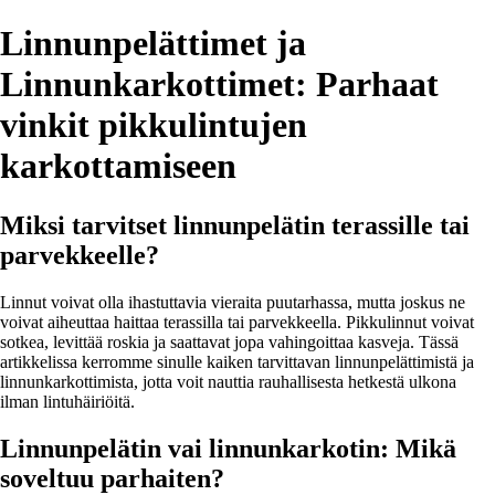
Linnunpelättimet ja
Linnunkarkottimet: Parhaat
vinkit pikkulintujen
karkottamiseen
Miksi tarvitset linnunpelätin terassille tai
parvekkeelle?
Linnut voivat olla ihastuttavia vieraita puutarhassa, mutta joskus ne
voivat aiheuttaa haittaa terassilla tai parvekkeella. Pikkulinnut voivat
sotkea, levittää roskia ja saattavat jopa vahingoittaa kasveja. Tässä
artikkelissa kerromme sinulle kaiken tarvittavan linnunpelättimistä ja
linnunkarkottimista, jotta voit nauttia rauhallisesta hetkestä ulkona
ilman lintuhäiriöitä.
Linnunpelätin vai linnunkarkotin: Mikä
soveltuu parhaiten?