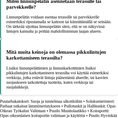
Miten linnunpelätin asennetaan terassille tai
parvekkeelle?
Linnunpelätin voidaan asentaa terassille tai parvekkeelle
esimerkiksi ripustamalla se kattoon tai kiinnittämällä se seinään.
On tärkeää sijoittaa linnunpelätin siten, että se on näkyvissä
lintujen kannalta ja peittää mahdollisimman laajan alueen.
Mitä muita keinoja on olemassa pikkulintujen
karkottamiseen terassilta?
Lisäksi linnunpelättimien ja linnunkarkottimien lisäksi
pikkulintujen karkottamiseen terassilta voi käyttää esimerkiksi
verkkoja, jotka estävät lintuja pääsemästä alueelle, tai kasvien
suojaukseen tarkoitettuja tuotteita, kuten verkkoja tai
suojahäkkejä.
Puutarhakatokset: Suoja ja tunnelmaa ulkotiloihin
•
Solukumieristeet:
Parhaat ratkaisut lämmöneristykseen
•
Pullotunkit ja Hallitunkit: Opas
Oikean Työkalun Valintaan
•
Puuilo Muuttolaatikko
•
Koiraportti:
Opas oikeanlaisen koiraportin valintaan ja käyttöön
•
Puuilo Hyvinkää