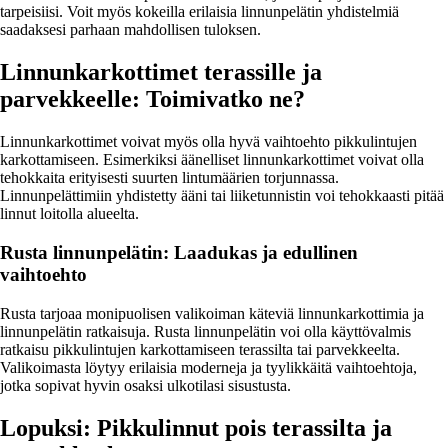
tarpeisiisi. Voit myös kokeilla erilaisia linnunpelätin yhdistelmiä
saadaksesi parhaan mahdollisen tuloksen.
Linnunkarkottimet terassille ja
parvekkeelle: Toimivatko ne?
Linnunkarkottimet voivat myös olla hyvä vaihtoehto pikkulintujen
karkottamiseen. Esimerkiksi äänelliset linnunkarkottimet voivat olla
tehokkaita erityisesti suurten lintumäärien torjunnassa.
Linnunpelättimiin yhdistetty ääni tai liiketunnistin voi tehokkaasti pitää
linnut loitolla alueelta.
Rusta linnunpelätin: Laadukas ja edullinen
vaihtoehto
Rusta tarjoaa monipuolisen valikoiman käteviä linnunkarkottimia ja
linnunpelätin ratkaisuja. Rusta linnunpelätin voi olla käyttövalmis
ratkaisu pikkulintujen karkottamiseen terassilta tai parvekkeelta.
Valikoimasta löytyy erilaisia moderneja ja tyylikkäitä vaihtoehtoja,
jotka sopivat hyvin osaksi ulkotilasi sisustusta.
Lopuksi: Pikkulinnut pois terassilta ja