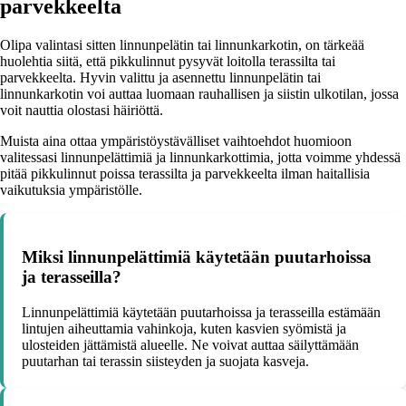
parvekkeelta
Olipa valintasi sitten linnunpelätin tai linnunkarkotin, on tärkeää
huolehtia siitä, että pikkulinnut pysyvät loitolla terassilta tai
parvekkeelta. Hyvin valittu ja asennettu linnunpelätin tai
linnunkarkotin voi auttaa luomaan rauhallisen ja siistin ulkotilan, jossa
voit nauttia olostasi häiriöttä.
Muista aina ottaa ympäristöystävälliset vaihtoehdot huomioon
valitessasi linnunpelättimiä ja linnunkarkottimia, jotta voimme yhdessä
pitää pikkulinnut poissa terassilta ja parvekkeelta ilman haitallisia
vaikutuksia ympäristölle.
Miksi linnunpelättimiä käytetään puutarhoissa
ja terasseilla?
Linnunpelättimiä käytetään puutarhoissa ja terasseilla estämään
lintujen aiheuttamia vahinkoja, kuten kasvien syömistä ja
ulosteiden jättämistä alueelle. Ne voivat auttaa säilyttämään
puutarhan tai terassin siisteyden ja suojata kasveja.