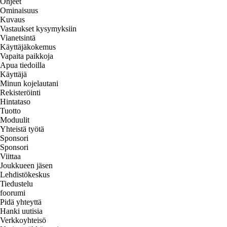
Ohjeet
Ominaisuus
Kuvaus
Vastaukset kysymyksiin
Vianetsintä
Käyttäjäkokemus
Vapaita paikkoja
Apua tiedoilla
Käyttäjä
Minun kojelautani
Rekisteröinti
Hintataso
Tuotto
Moduulit
Yhteistä työtä
Sponsori
Sponsori
Viittaa
Joukkueen jäsen
Lehdistökeskus
Tiedustelu
foorumi
Pidä yhteyttä
Hanki uutisia
Verkkoyhteisö