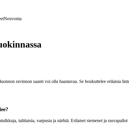
et
Neuvonta
uokinnassa
in luonnon ravinnon saanti voi olla haastavaa. Se houkuttelee erilaisia l
lee?
atulkkuja, talitiaisia, varpusia ja närhiä. Erilaiset siemenet ja rasvapal