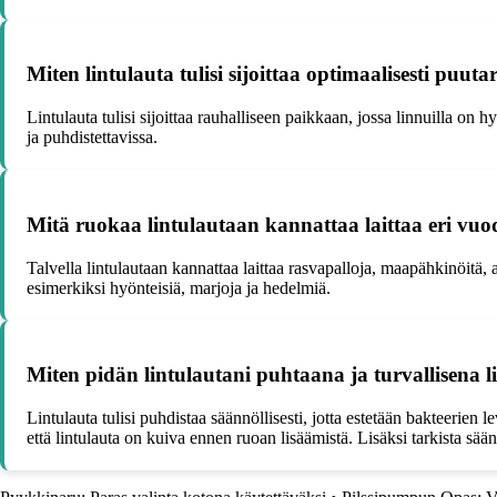
Miten lintulauta tulisi sijoittaa optimaalisesti puut
Lintulauta tulisi sijoittaa rauhalliseen paikkaan, jossa linnuilla on 
ja puhdistettavissa.
Mitä ruokaa lintulautaan kannattaa laittaa eri vu
Talvella lintulautaan kannattaa laittaa rasvapalloja, maapähkinöitä, 
esimerkiksi hyönteisiä, marjoja ja hedelmiä.
Miten pidän lintulautani puhtaana ja turvallisena l
Lintulauta tulisi puhdistaa säännöllisesti, jotta estetään bakteerien
että lintulauta on kuiva ennen ruoan lisäämistä. Lisäksi tarkista säänn