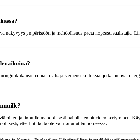
arhassa?
hyvä näkyvyys ympäristöön ja mahdollisuus paeta nopeasti saalistajia. Lint
odenaikoina?
auringonkukansiemeniä ja tali- ja siemensekoituksia, jotka antavat energia
innuille?
 leviäminen ja linnuille mahdollisesti haitallisten aineiden kertyminen. K
öllisesti, ettei lintulauta ole vaurioitunut tai homeessa.