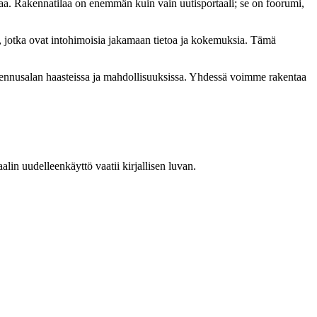
a. Rakennatilaa on enemmän kuin vain uutisportaali; se on foorumi,
, jotka ovat intohimoisia jakamaan tietoa ja kokemuksia. Tämä
akennusalan haasteissa ja mahdollisuuksissa. Yhdessä voimme rakentaa
in uudelleenkäyttö vaatii kirjallisen luvan.