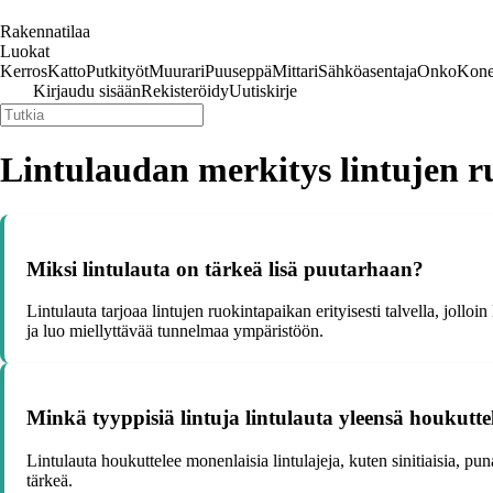
Rakennatilaa
Luokat
Kerros
Katto
Putkityöt
Muurari
Puuseppä
Mittari
Sähköasentaja
Onko
Kone
Kirjaudu sisään
Rekisteröidy
Uutiskirje
Lintulaudan merkitys lintujen r
Miksi lintulauta on tärkeä lisä puutarhaan?
Lintulauta tarjoaa lintujen ruokintapaikan erityisesti talvella, jollo
ja luo miellyttävää tunnelmaa ympäristöön.
Minkä tyyppisiä lintuja lintulauta yleensä houkutte
Lintulauta houkuttelee monenlaisia lintulajeja, kuten sinitiaisia, pun
tärkeä.