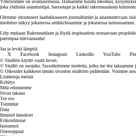
Yhteisömme on avainasemassa. Haluamme kuulla ideoitasi, kysymyksiäs
joka yhdistää asiantuntijat, harrastajat ja kaikki rakennusalasta kiinnost
Olemme sitoutuneet laadukkaaseen journalismiin ja asiantuntevaan sis
intohimo näkyy jokaisessa artikkelissamme ja jokaisessa tarinassamme.
Liity mukaan Rakennatilaan ja löydä inspiraatiota seuraavaan projekti
parempaa tulevaisuutta!
Jaa ja levitä lämpöä
X
Facebook
Instagram
LinkedIn
YouTube
Pin
© Sisällön käyttö vaatii luvan.
© Sisältö on suojattu. Suosittelemme tuotteita, jotka me itse takaamme 
© Oikeudet kaikkeen tämän sivuston sisältöön pidätetään. Voimme ansait
Lisätietoja meistä
Kehitys
Mitä edustamme
Sivun takana
Tee ero
Toimitilat
Data
Ilmaiset lataukset
Erikoishinnat
lausunnot
Ostosoppaat