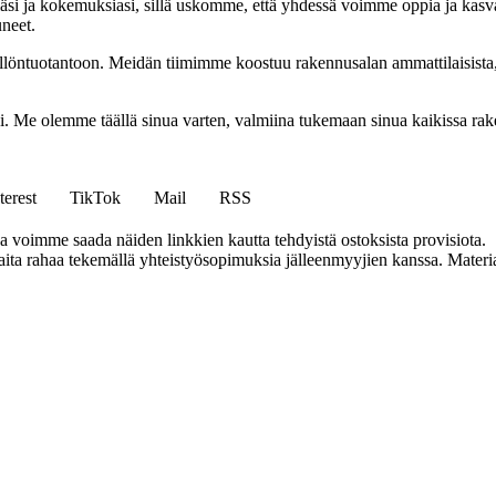
i ja kokemuksiasi, sillä uskomme, että yhdessä voimme oppia ja kasva
uneet.
ällöntuotantoon. Meidän tiimimme koostuu rakennusalan ammattilaisista
isi. Me olemme täällä sinua varten, valmiina tukemaan sinua kaikissa r
terest
TikTok
Mail
RSS
ja voimme saada näiden linkkien kautta tehdyistä ostoksista provisiota.
a rahaa tekemällä yhteistyösopimuksia jälleenmyyjien kanssa. Materiaal