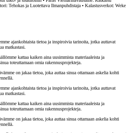
ut ulko- ja sisätiloihin
•
Paras Viemärinavausaine: Ratkaisu
tori: Tehokas ja Luotettava Ilmanpuhdistaja
•
Kalastusverkot: Weke
me ajankohtaista tietoa ja inspiroivia tarinoita, jotka auttavat
ua matkastasi.
sällömme kattaa kaiken aina uusimmista materiaaleista ja
t sinua toteuttamaan omia rakennusprojekteja.
ämme on jakaa tietoa, joka auttaa sinua ottamaan askelia kohti
ennellä.
me ajankohtaista tietoa ja inspiroivia tarinoita, jotka auttavat
ua matkastasi.
sällömme kattaa kaiken aina uusimmista materiaaleista ja
t sinua toteuttamaan omia rakennusprojekteja.
ämme on jakaa tietoa, joka auttaa sinua ottamaan askelia kohti
ennellä.