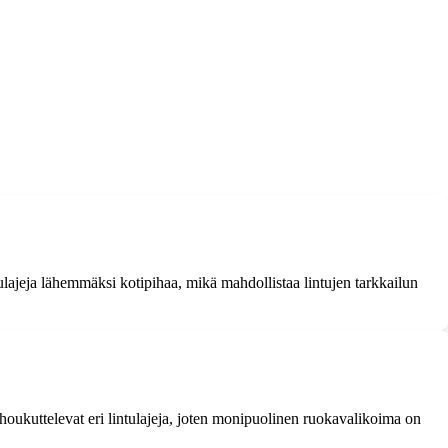
intulajeja lähemmäksi kotipihaa, mikä mahdollistaa lintujen tarkkailun
lot houkuttelevat eri lintulajeja, joten monipuolinen ruokavalikoima on