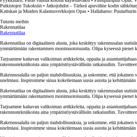
Pyykkinaru: Paras valinta kotona käytettäväksi
•
Pilssipumpun Opas: Va
Putkistojen Tukoksiin
•
Jatkojohdot – Tärkeä apuväline kodin sähkötar
Katiskan ja Muiden Kalastusverkkojen Opas
•
Hallaharso: Puutarhurin
Tutustu meihin
Rakennatilaa
Rakennatilaa
Rakennatilaa on digitaalinen alusta, joka keskittyy rakennusalan uutisiin
ymmärtämään rakentamisen monimuotoisuutta. Olipa kyseessä pienet kor
Tarjoamme kattavan valikoiman artikkeleita, oppaita ja asiantuntijahaas
rakennustekniikoista aina ympäristöystävällisiin ratkaisuihin. Tavoittee
Rakennusalalla on paljon mahdollisuuksia, ja uskomme, että jokainen v
unelmiasi. Inspiroimme sinua kokeilemaan uusia asioita ja kehittämään tai
Rakennatilaa on digitaalinen alusta, joka keskittyy rakennusalan uutisiin
ymmärtämään rakentamisen monimuotoisuutta. Olipa kyseessä pienet kor
Tarjoamme kattavan valikoiman artikkeleita, oppaita ja asiantuntijahaas
rakennustekniikoista aina ympäristöystävällisiin ratkaisuihin. Tavoittee
Rakennusalalla on paljon mahdollisuuksia, ja uskomme, että jokainen v
unelmiasi. Inspiroimme sinua kokeilemaan uusia asioita ja kehittämään tai