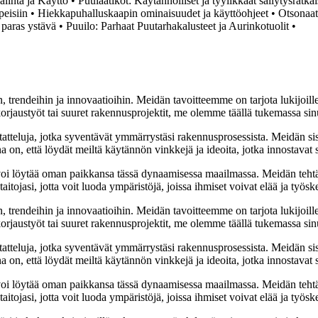
linta ja Käyttö
•
Puulaatikot: Käytännölliset ja tyylikkäät säilytysratkais
peisiin
•
Hiekkapuhalluskaapin ominaisuudet ja käyttöohjeet
•
Otsonaat
 paras ystävä
•
Puuilo: Parhaat Puutarhakalusteet ja Aurinkotuolit
•
, trendeihin ja innovaatioihin. Meidän tavoitteemme on tarjota lukijoillem
jaustyöt tai suuret rakennusprojektit, me olemme täällä tukemassa sin
tatteluja, jotka syventävät ymmärrystäsi rakennusprosessista. Meidän si
na on, että löydät meiltä käytännön vinkkejä ja ideoita, jotka innostava
oi löytää oman paikkansa tässä dynaamisessa maailmassa. Meidän tehtäv
tojasi, jotta voit luoda ympäristöjä, joissa ihmiset voivat elää ja työsk
, trendeihin ja innovaatioihin. Meidän tavoitteemme on tarjota lukijoillem
jaustyöt tai suuret rakennusprojektit, me olemme täällä tukemassa sin
tatteluja, jotka syventävät ymmärrystäsi rakennusprosessista. Meidän si
na on, että löydät meiltä käytännön vinkkejä ja ideoita, jotka innostava
oi löytää oman paikkansa tässä dynaamisessa maailmassa. Meidän tehtäv
tojasi, jotta voit luoda ympäristöjä, joissa ihmiset voivat elää ja työsk