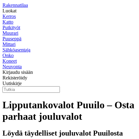
Rakennatilaa
Luokat
Kerros
Katto
Putkityöt
Muurari
Puuseppä
Mittari
Sähköasentaja
Onko
Koneet
Neuvonta
Kirjaudu sisään
Rekisteröidy
Uutiskirje
Lipputankovalot Puuilo – Osta
parhaat jouluvalot
Löydä täydelliset jouluvalot Puuilosta