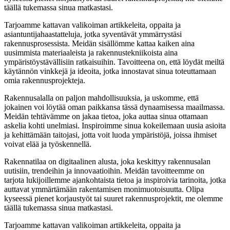
täällä tukemassa sinua matkastasi.
Tarjoamme kattavan valikoiman artikkeleita, oppaita ja
asiantuntijahaastatteluja, jotka syventävät ymmärrystäsi
rakennusprosessista. Meidän sisällömme kattaa kaiken aina
uusimmista materiaaleista ja rakennustekniikoista aina
ympäristöystävällisiin ratkaisuihin. Tavoitteena on, että löydät meiltä
käytännön vinkkejä ja ideoita, jotka innostavat sinua toteuttamaan
omia rakennusprojekteja.
Rakennusalalla on paljon mahdollisuuksia, ja uskomme, että
jokainen voi löytää oman paikkansa tässä dynaamisessa maailmassa.
Meidän tehtävämme on jakaa tietoa, joka auttaa sinua ottamaan
askelia kohti unelmiasi. Inspiroimme sinua kokeilemaan uusia asioita
ja kehittämään taitojasi, jotta voit luoda ympäristöjä, joissa ihmiset
voivat elää ja työskennellä.
Rakennatilaa on digitaalinen alusta, joka keskittyy rakennusalan
uutisiin, trendeihin ja innovaatioihin. Meidän tavoitteemme on
tarjota lukijoillemme ajankohtaista tietoa ja inspiroivia tarinoita, jotka
auttavat ymmärtämään rakentamisen monimuotoisuutta. Olipa
kyseessä pienet korjaustyöt tai suuret rakennusprojektit, me olemme
täällä tukemassa sinua matkastasi.
Tarjoamme kattavan valikoiman artikkeleita, oppaita ja