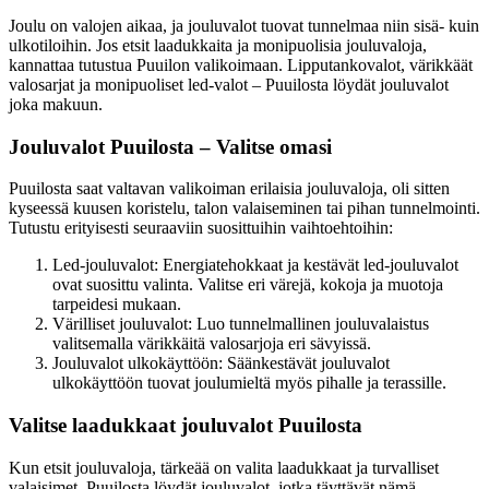
Joulu on valojen aikaa, ja jouluvalot tuovat tunnelmaa niin sisä- kuin
ulkotiloihin. Jos etsit laadukkaita ja monipuolisia jouluvaloja,
kannattaa tutustua Puuilon valikoimaan. Lipputankovalot, värikkäät
valosarjat ja monipuoliset led-valot – Puuilosta löydät jouluvalot
joka makuun.
Jouluvalot Puuilosta – Valitse omasi
Puuilosta saat valtavan valikoiman erilaisia jouluvaloja, oli sitten
kyseessä kuusen koristelu, talon valaiseminen tai pihan tunnelmointi.
Tutustu erityisesti seuraaviin suosittuihin vaihtoehtoihin:
Led-jouluvalot: Energiatehokkaat ja kestävät led-jouluvalot
ovat suosittu valinta. Valitse eri värejä, kokoja ja muotoja
tarpeidesi mukaan.
Värilliset jouluvalot: Luo tunnelmallinen jouluvalaistus
valitsemalla värikkäitä valosarjoja eri sävyissä.
Jouluvalot ulkokäyttöön: Säänkestävät jouluvalot
ulkokäyttöön tuovat joulumieltä myös pihalle ja terassille.
Valitse laadukkaat jouluvalot Puuilosta
Kun etsit jouluvaloja, tärkeää on valita laadukkaat ja turvalliset
valaisimet. Puuilosta löydät jouluvalot, jotka täyttävät nämä