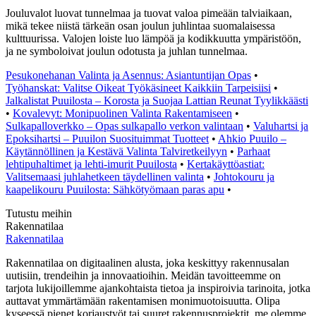
Jouluvalot luovat tunnelmaa ja tuovat valoa pimeään talviaikaan,
mikä tekee niistä tärkeän osan joulun juhlintaa suomalaisessa
kulttuurissa. Valojen loiste luo lämpöä ja kodikkuutta ympäristöön,
ja ne symboloivat joulun odotusta ja juhlan tunnelmaa.
Pesukonehanan Valinta ja Asennus: Asiantuntijan Opas
•
Työhanskat: Valitse Oikeat Työkäsineet Kaikkiin Tarpeisiisi
•
Jalkalistat Puuilosta – Korosta ja Suojaa Lattian Reunat Tyylikkäästi
•
Kovalevyt: Monipuolinen Valinta Rakentamiseen
•
Sulkapalloverkko – Opas sulkapallo verkon valintaan
•
Valuhartsi ja
Epoksihartsi – Puuilon Suosituimmat Tuotteet
•
Ahkio Puuilo –
Käytännöllinen ja Kestävä Valinta Talviretkeilyyn
•
Parhaat
lehtipuhaltimet ja lehti-imurit Puuilosta
•
Kertakäyttöastiat:
Valitsemaasi juhlahetkeen täydellinen valinta
•
Johtokouru ja
kaapelikouru Puuilosta: Sähkötyömaan paras apu
•
Tutustu meihin
Rakennatilaa
Rakennatilaa
Rakennatilaa on digitaalinen alusta, joka keskittyy rakennusalan
uutisiin, trendeihin ja innovaatioihin. Meidän tavoitteemme on
tarjota lukijoillemme ajankohtaista tietoa ja inspiroivia tarinoita, jotka
auttavat ymmärtämään rakentamisen monimuotoisuutta. Olipa
kyseessä pienet korjaustyöt tai suuret rakennusprojektit, me olemme