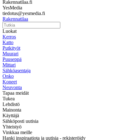
Rakennatilaa.fi
YesMedia
tiedotus@yesmedia.fi
Rakennatilaa
Luokat
Kerros
Katto
Putkityöt
Muurari
Puuseppä
Mittari
Sähköasentaja
Onko
Koneet
Neuvonta
Tapaa meidät
Tukea
Lehdistö
Mainonta
Käyttäjä
Sähköposti uutisia
Yhteistyö
Vinkkaa meille
Hanki inspiraatiota ja uutisia - rekisteröidy