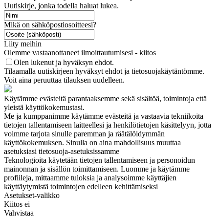
Uutiskirje, jonka todella haluat lukea.
Mikä on sähköpostiosoitteesi?
Liity meihin
Olemme vastaanottaneet ilmoittautumisesi - kiitos
Olen lukenut ja hyväksyn ehdot.
Tilaamalla uutiskirjeen hyväksyt ehdot ja tietosuojakäytäntömme.
Voit aina peruuttaa tilauksen uudelleen.
Käytämme evästeitä parantaaksemme sekä sisältöä, toimintoja että
yleistä käyttökokemustasi.
Me ja kumppanimme käytämme evästeitä ja vastaavia tekniikoita
tietojen tallentamiseen laitteellesi ja henkilötietojen käsittelyyn, jotta
voimme tarjota sinulle paremman ja räätälöidymmän
käyttökokemuksen. Sinulla on aina mahdollisuus muuttaa
asetuksiasi tietosuoja-asetuksissamme
Teknologioita käytetään tietojen tallentamiseen ja personoidun
mainonnan ja sisällön toimittamiseen. Luomme ja käytämme
profiileja, mittaamme tuloksia ja analysoimme käyttäjien
käyttäytymistä toimintojen edelleen kehittämiseksi
Asetukset-valikko
Kiitos ei
Vahvistaa