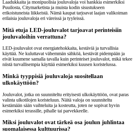
Laadukkaita ja monipuolisia jouluvaloja voi hankkia esimerkiksi
Puuilosta, Citymarketista ja muista kodin sisustukseen
erikoistuneista liikkeistä. Nämä kaupat tarjoavat laajan valikoiman
erilaisia jouluvaloja eri väreissä ja tyyleissä.
Mitä etuja LED-jouluvalot tarjoavat perinteisiin
jouluvaloihin verrattuna?
LED-jouluvalot ovat energiatehokkaita, kestäviä ja turvallisia
käyttää. Ne kuluttavat vähemmän sähköä, kestävät pidempään ja
eivät kuumene samalla tavalla kuin perinteiset jouluvalot, mikä tekee
niistä turvallisempia käyttää esimerkiksi kuusen koristelussa.
Minkä tyyppisiä jouluvaloja suositellaan
ulkokäyttöön?
Jouluvalot, jotka on suunniteltu erityisesti ulkokäyttöön, ovat paras
valinta ulkotilojen koristeluun. Näitä valoja on suunniteltu
kestämään sään vaihteluita ja kosteutta, joten ne sopivat hyvin
esimerkiksi terassille, pihalle tai parvekkeelle.
Miksi jouluvalot ovat tärkeä osa joulun juhlintaa
suomalaisessa kulttuurissa?