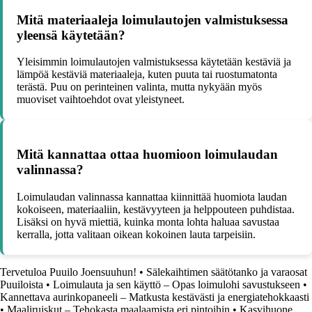
Mitä materiaaleja loimulautojen valmistuksessa
yleensä käytetään?
Yleisimmin loimulautojen valmistuksessa käytetään kestäviä ja
lämpöä kestäviä materiaaleja, kuten puuta tai ruostumatonta
terästä. Puu on perinteinen valinta, mutta nykyään myös
muoviset vaihtoehdot ovat yleistyneet.
Mitä kannattaa ottaa huomioon loimulaudan
valinnassa?
Loimulaudan valinnassa kannattaa kiinnittää huomiota laudan
kokoiseen, materiaaliin, kestävyyteen ja helppouteen puhdistaa.
Lisäksi on hyvä miettiä, kuinka monta lohta haluaa savustaa
kerralla, jotta valitaan oikean kokoinen lauta tarpeisiin.
Tervetuloa Puuilo Joensuuhun!
•
Sälekaihtimen säätötanko ja varaosat
Puuiloista
•
Loimulauta ja sen käyttö – Opas loimulohi savustukseen
•
Kannettava aurinkopaneeli – Matkusta kestävästi ja energiatehokkaasti
•
Maaliruiskut – Tehokasta maalaamista eri pintoihin
•
Kasvihuone