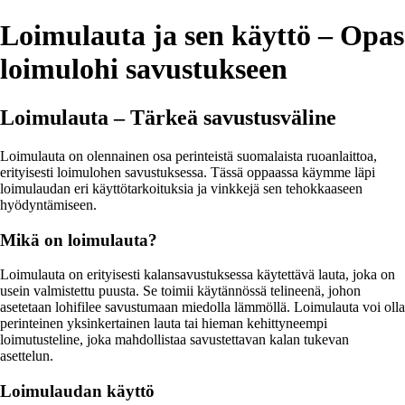
Loimulauta ja sen käyttö – Opas
loimulohi savustukseen
Loimulauta – Tärkeä savustusväline
Loimulauta on olennainen osa perinteistä suomalaista ruoanlaittoa,
erityisesti loimulohen savustuksessa. Tässä oppaassa käymme läpi
loimulaudan eri käyttötarkoituksia ja vinkkejä sen tehokkaaseen
hyödyntämiseen.
Mikä on loimulauta?
Loimulauta on erityisesti kalansavustuksessa käytettävä lauta, joka on
usein valmistettu puusta. Se toimii käytännössä telineenä, johon
asetetaan lohifilee savustumaan miedolla lämmöllä. Loimulauta voi olla
perinteinen yksinkertainen lauta tai hieman kehittyneempi
loimutusteline, joka mahdollistaa savustettavan kalan tukevan
asettelun.
Loimulaudan käyttö