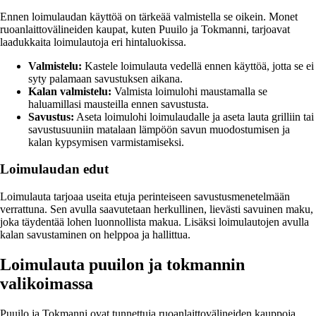
Ennen loimulaudan käyttöä on tärkeää valmistella se oikein. Monet
ruoanlaittovälineiden kaupat, kuten Puuilo ja Tokmanni, tarjoavat
laadukkaita loimulautoja eri hintaluokissa.
Valmistelu:
Kastele loimulauta vedellä ennen käyttöä, jotta se ei
syty palamaan savustuksen aikana.
Kalan valmistelu:
Valmista loimulohi maustamalla se
haluamillasi mausteilla ennen savustusta.
Savustus:
Aseta loimulohi loimulaudalle ja aseta lauta grilliin tai
savustusuuniin matalaan lämpöön savun muodostumisen ja
kalan kypsymisen varmistamiseksi.
Loimulaudan edut
Loimulauta tarjoaa useita etuja perinteiseen savustusmenetelmään
verrattuna. Sen avulla saavutetaan herkullinen, lievästi savuinen maku,
joka täydentää lohen luonnollista makua. Lisäksi loimulautojen avulla
kalan savustaminen on helppoa ja hallittua.
Loimulauta puuilon ja tokmannin
valikoimassa
Puuilo ja Tokmanni ovat tunnettuja ruoanlaittovälineiden kauppoja,