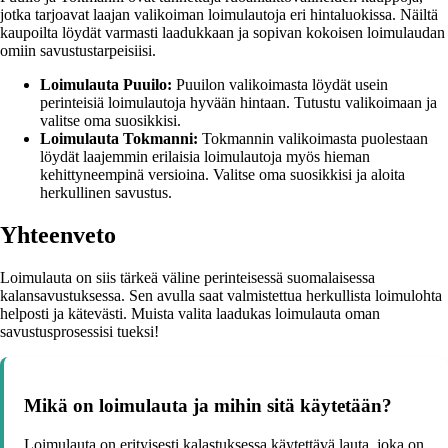
jotka tarjoavat laajan valikoiman loimulautoja eri hintaluokissa. Näiltä
kaupoilta löydät varmasti laadukkaan ja sopivan kokoisen loimulaudan
omiin savustustarpeisiisi.
Loimulauta Puuilo:
Puuilon valikoimasta löydät usein
perinteisiä loimulautoja hyvään hintaan. Tutustu valikoimaan ja
valitse oma suosikkisi.
Loimulauta Tokmanni:
Tokmannin valikoimasta puolestaan
löydät laajemmin erilaisia loimulautoja myös hieman
kehittyneempinä versioina. Valitse oma suosikkisi ja aloita
herkullinen savustus.
Yhteenveto
Loimulauta on siis tärkeä väline perinteisessä suomalaisessa
kalansavustuksessa. Sen avulla saat valmistettua herkullista loimulohta
helposti ja kätevästi. Muista valita laadukas loimulauta oman
savustusprosessisi tueksi!
Mikä on loimulauta ja mihin sitä käytetään?
Loimulauta on erityisesti kalastuksessa käytettävä lauta, joka on