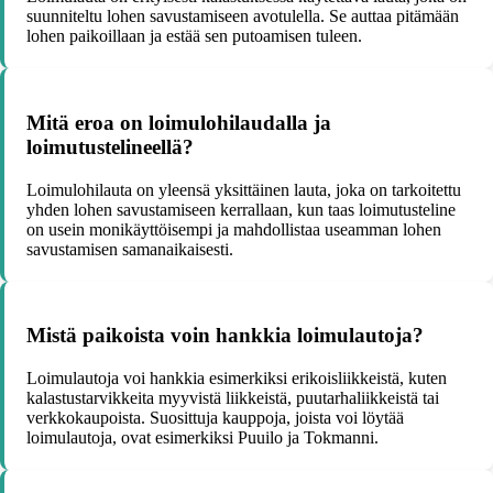
suunniteltu lohen savustamiseen avotulella. Se auttaa pitämään
lohen paikoillaan ja estää sen putoamisen tuleen.
Mitä eroa on loimulohilaudalla ja
loimutustelineellä?
Loimulohilauta on yleensä yksittäinen lauta, joka on tarkoitettu
yhden lohen savustamiseen kerrallaan, kun taas loimutusteline
on usein monikäyttöisempi ja mahdollistaa useamman lohen
savustamisen samanaikaisesti.
Mistä paikoista voin hankkia loimulautoja?
Loimulautoja voi hankkia esimerkiksi erikoisliikkeistä, kuten
kalastustarvikkeita myyvistä liikkeistä, puutarhaliikkeistä tai
verkkokaupoista. Suosittuja kauppoja, joista voi löytää
loimulautoja, ovat esimerkiksi Puuilo ja Tokmanni.