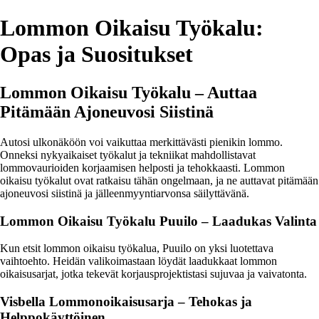
Lommon Oikaisu Työkalu:
Opas ja Suositukset
Lommon Oikaisu Työkalu – Auttaa
Pitämään Ajoneuvosi Siistinä
Autosi ulkonäköön voi vaikuttaa merkittävästi pienikin lommo.
Onneksi nykyaikaiset työkalut ja tekniikat mahdollistavat
lommovaurioiden korjaamisen helposti ja tehokkaasti. Lommon
oikaisu työkalut ovat ratkaisu tähän ongelmaan, ja ne auttavat pitämään
ajoneuvosi siistinä ja jälleenmyyntiarvonsa säilyttävänä.
Lommon Oikaisu Työkalu Puuilo – Laadukas Valinta
Kun etsit lommon oikaisu työkalua, Puuilo on yksi luotettava
vaihtoehto. Heidän valikoimastaan löydät laadukkaat lommon
oikaisusarjat, jotka tekevät korjausprojektistasi sujuvaa ja vaivatonta.
Visbella Lommonoikaisusarja – Tehokas ja
Helppokäyttöinen