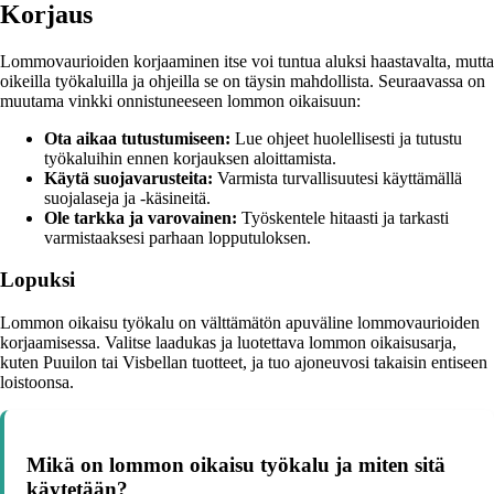
Korjaus
Lommovaurioiden korjaaminen itse voi tuntua aluksi haastavalta, mutta
oikeilla työkaluilla ja ohjeilla se on täysin mahdollista. Seuraavassa on
muutama vinkki onnistuneeseen lommon oikaisuun:
Ota aikaa tutustumiseen:
Lue ohjeet huolellisesti ja tutustu
työkaluihin ennen korjauksen aloittamista.
Käytä suojavarusteita:
Varmista turvallisuutesi käyttämällä
suojalaseja ja -käsineitä.
Ole tarkka ja varovainen:
Työskentele hitaasti ja tarkasti
varmistaaksesi parhaan lopputuloksen.
Lopuksi
Lommon oikaisu työkalu on välttämätön apuväline lommovaurioiden
korjaamisessa. Valitse laadukas ja luotettava lommon oikaisusarja,
kuten Puuilon tai Visbellan tuotteet, ja tuo ajoneuvosi takaisin entiseen
loistoonsa.
Mikä on lommon oikaisu työkalu ja miten sitä
käytetään?