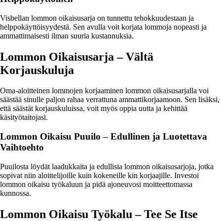
Visbellan lommon oikaisusarja on tunnettu tehokkuudestaan ja
helppokäyttöisyydestä. Sen avulla voit korjata lommoja nopeasti ja
ammattimaisesti ilman suuria kustannuksia.
Lommon Oikaisusarja – Vältä
Korjauskuluja
Oma-aloitteinen lommojen korjaaminen lommon oikaisusarjalla voi
säästää sinulle paljon rahaa verrattuna ammattikorjaamoon. Sen lisäksi,
että säästät korjauskuluissa, voit myös oppia uutta ja kehittää
käsityötaitojasi.
Lommon Oikaisu Puuilo – Edullinen ja Luotettava
Vaihtoehto
Puuilosta löydät laadukkaita ja edullisia lommon oikaisusarjoja, jotka
sopivat niin aloittelijoille kuin kokeneille kin korjaajille. Investoi
lommon oikaisu työkaluun ja pidä ajoneuvosi moitteettomassa
kunnossa.
Lommon Oikaisu Työkalu – Tee Se Itse