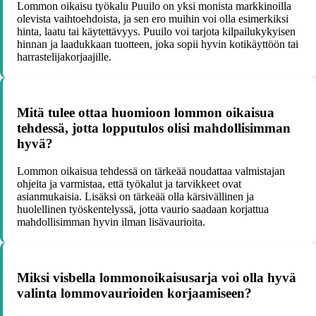
Lommon oikaisu työkalu Puuilo on yksi monista markkinoilla
olevista vaihtoehdoista, ja sen ero muihin voi olla esimerkiksi
hinta, laatu tai käytettävyys. Puuilo voi tarjota kilpailukykyisen
hinnan ja laadukkaan tuotteen, joka sopii hyvin kotikäyttöön tai
harrastelijakorjaajille.
Mitä tulee ottaa huomioon lommon oikaisua
tehdessä, jotta lopputulos olisi mahdollisimman
hyvä?
Lommon oikaisua tehdessä on tärkeää noudattaa valmistajan
ohjeita ja varmistaa, että työkalut ja tarvikkeet ovat
asianmukaisia. Lisäksi on tärkeää olla kärsivällinen ja
huolellinen työskentelyssä, jotta vaurio saadaan korjattua
mahdollisimman hyvin ilman lisävaurioita.
Miksi visbella lommonoikaisusarja voi olla hyvä
valinta lommovaurioiden korjaamiseen?