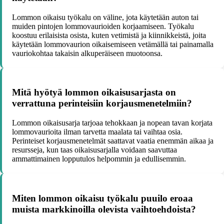
Lommon oikaisu työkalu on väline, jota käytetään auton tai
muiden pintojen lommovaurioiden korjaamiseen. Työkalu
koostuu erilaisista osista, kuten vetimistä ja kiinnikkeistä, joita
käytetään lommovaurion oikaisemiseen vetämällä tai painamalla
vauriokohtaa takaisin alkuperäiseen muotoonsa.
Mitä hyötyä lommon oikaisusarjasta on
verrattuna perinteisiin korjausmenetelmiin?
Lommon oikaisusarja tarjoaa tehokkaan ja nopean tavan korjata
lommovaurioita ilman tarvetta maalata tai vaihtaa osia.
Perinteiset korjausmenetelmät saattavat vaatia enemmän aikaa ja
resursseja, kun taas oikaisusarjalla voidaan saavuttaa
ammattimainen lopputulos helpommin ja edullisemmin.
Miten lommon oikaisu työkalu puuilo eroaa
muista markkinoilla olevista vaihtoehdoista?