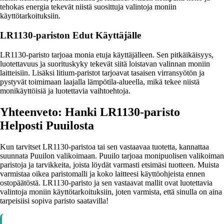
tehokas energia tekevät niistä suosittuja valintoja moniin
käyttötarkoituksiin.
LR1130-pariston Edut Käyttäjälle
LR1130-paristo tarjoaa monia etuja käyttäjälleen. Sen pitkäikäisyys,
luotettavuus ja suorituskyky tekevät siitä loistavan valinnan moniin
laitteisiin. Lisäksi litium-paristot tarjoavat tasaisen virransyötön ja
pystyvät toimimaan laajalla lämpötila-alueella, mikä tekee niistä
monikäyttöisiä ja luotettavia vaihtoehtoja.
Yhteenveto: Hanki LR1130-paristo
Helposti Puuilosta
Kun tarvitset LR1130-paristoa tai sen vastaavaa tuotetta, kannattaa
suunnata Puuilon valikoimaan. Puuilo tarjoaa monipuolisen valikoiman
paristoja ja tarvikkeita, joista löydät varmasti etsimäsi tuotteen. Muista
varmistaa oikea paristomalli ja koko laitteesi käyttöohjeista ennen
ostopäätöstä. LR1130-paristo ja sen vastaavat mallit ovat luotettavia
valintoja moniin käyttötarkoituksiin, joten varmista, että sinulla on aina
tarpeisiisi sopiva paristo saatavilla!