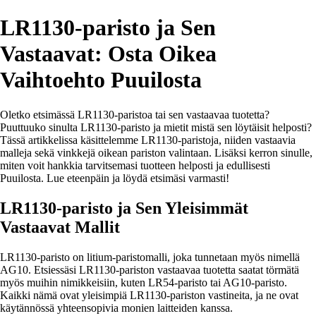
LR1130-paristo ja Sen
Vastaavat: Osta Oikea
Vaihtoehto Puuilosta
Oletko etsimässä LR1130-paristoa tai sen vastaavaa tuotetta?
Puuttuuko sinulta LR1130-paristo ja mietit mistä sen löytäisit helposti?
Tässä artikkelissa käsittelemme LR1130-paristoja, niiden vastaavia
malleja sekä vinkkejä oikean pariston valintaan. Lisäksi kerron sinulle,
miten voit hankkia tarvitsemasi tuotteen helposti ja edullisesti
Puuilosta. Lue eteenpäin ja löydä etsimäsi varmasti!
LR1130-paristo ja Sen Yleisimmät
Vastaavat Mallit
LR1130-paristo on litium-paristomalli, joka tunnetaan myös nimellä
AG10. Etsiessäsi LR1130-pariston vastaavaa tuotetta saatat törmätä
myös muihin nimikkeisiin, kuten LR54-paristo tai AG10-paristo.
Kaikki nämä ovat yleisimpiä LR1130-pariston vastineita, ja ne ovat
käytännössä yhteensopivia monien laitteiden kanssa.