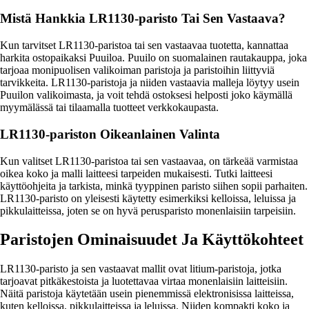
Mistä Hankkia LR1130-paristo Tai Sen Vastaava?
Kun tarvitset LR1130-paristoa tai sen vastaavaa tuotetta, kannattaa
harkita ostopaikaksi Puuiloa. Puuilo on suomalainen rautakauppa, joka
tarjoaa monipuolisen valikoiman paristoja ja paristoihin liittyviä
tarvikkeita. LR1130-paristoja ja niiden vastaavia malleja löytyy usein
Puuilon valikoimasta, ja voit tehdä ostoksesi helposti joko käymällä
myymälässä tai tilaamalla tuotteet verkkokaupasta.
LR1130-pariston Oikeanlainen Valinta
Kun valitset LR1130-paristoa tai sen vastaavaa, on tärkeää varmistaa
oikea koko ja malli laitteesi tarpeiden mukaisesti. Tutki laitteesi
käyttöohjeita ja tarkista, minkä tyyppinen paristo siihen sopii parhaiten.
LR1130-paristo on yleisesti käytetty esimerkiksi kelloissa, leluissa ja
pikkulaitteissa, joten se on hyvä perusparisto monenlaisiin tarpeisiin.
Paristojen Ominaisuudet Ja Käyttökohteet
LR1130-paristo ja sen vastaavat mallit ovat litium-paristoja, jotka
tarjoavat pitkäkestoista ja luotettavaa virtaa monenlaisiin laitteisiin.
Näitä paristoja käytetään usein pienemmissä elektronisissa laitteissa,
kuten kelloissa, pikkulaitteissa ja leluissa. Niiden kompakti koko ja