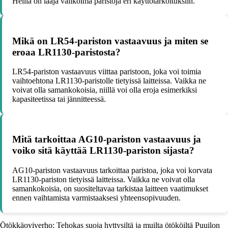
Heillä on laaja valikoima paristoja eri käyttötarkoituksiin.
Mikä on LR54-pariston vastaavuus ja miten se
eroaa LR1130-paristosta?
LR54-pariston vastaavuus viittaa paristoon, joka voi toimia
vaihtoehtona LR1130-paristolle tietyissä laitteissa. Vaikka ne
voivat olla samankokoisia, niillä voi olla eroja esimerkiksi
kapasiteetissa tai jännitteessä.
Mitä tarkoittaa AG10-pariston vastaavuus ja
voiko sitä käyttää LR1130-pariston sijasta?
AG10-pariston vastaavuus tarkoittaa paristoa, joka voi korvata
LR1130-pariston tietyissä laitteissa. Vaikka ne voivat olla
samankokoisia, on suositeltavaa tarkistaa laitteen vaatimukset
ennen vaihtamista varmistaaksesi yhteensopivuuden.
Ötökkäoviverho: Tehokas suoja hyttysiltä ja muilta ötököiltä Puuilon