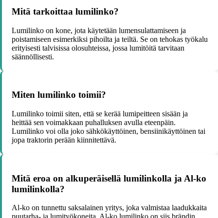
Mitä tarkoittaa lumilinko?
Lumilinko on kone, jota käytetään lumensulattamiseen ja
poistamiseen esimerkiksi pihoilta ja teiltä. Se on tehokas työkalu
erityisesti talvisissa olosuhteissa, jossa lumitöitä tarvitaan
säännöllisesti.
Miten lumilinko toimii?
Lumilinko toimii siten, että se kerää lumipeitteen sisään ja
heittää sen voimakkaan puhalluksen avulla eteenpäin.
Lumilinko voi olla joko sähkökäyttöinen, bensiinikäyttöinen tai
jopa traktorin perään kiinnitettävä.
Mitä eroa on alkuperäisellä lumilinkolla ja Al-ko
lumilinkolla?
Al-ko on tunnettu saksalainen yritys, joka valmistaa laadukkaita
puutarha- ja lumityökoneita. Al-ko lumilinko on siis brändin