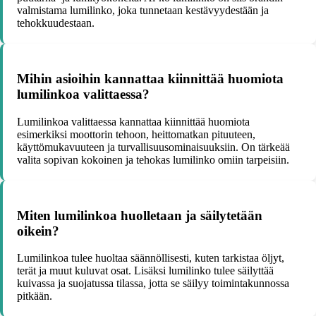
valmistama lumilinko, joka tunnetaan kestävyydestään ja
tehokkuudestaan.
Mihin asioihin kannattaa kiinnittää huomiota
lumilinkoa valittaessa?
Lumilinkoa valittaessa kannattaa kiinnittää huomiota
esimerkiksi moottorin tehoon, heittomatkan pituuteen,
käyttömukavuuteen ja turvallisuusominaisuuksiin. On tärkeää
valita sopivan kokoinen ja tehokas lumilinko omiin tarpeisiin.
Miten lumilinkoa huolletaan ja säilytetään
oikein?
Lumilinkoa tulee huoltaa säännöllisesti, kuten tarkistaa öljyt,
terät ja muut kuluvat osat. Lisäksi lumilinko tulee säilyttää
kuivassa ja suojatussa tilassa, jotta se säilyy toimintakunnossa
pitkään.