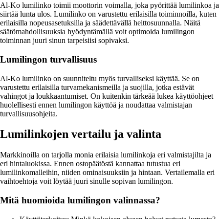
Al-Ko lumilinko toimii moottorin voimalla, joka pyörittää lumilinkoa ja
siirtää lunta ulos. Lumilinko on varustettu erilaisilla toiminnoilla, kuten
erilaisilla nopeusasetuksilla ja säädettävällä heittosuunnalla. Näitä
säätömahdollisuuksia hyödyntämällä voit optimoida lumilingon
toiminnan juuri sinun tarpeisiisi sopivaksi.
Lumilingon turvallisuus
Al-Ko lumilinko on suunniteltu myös turvalliseksi käyttää. Se on
varustettu erilaisilla turvamekanismeilla ja suojilla, jotka estävät
vahingot ja loukkaantumiset. On kuitenkin tärkeää lukea käyttöohjeet
huolellisesti ennen lumilingon käyttöä ja noudattaa valmistajan
turvallisuusohjeita.
Lumilinkojen vertailu ja valinta
Markkinoilla on tarjolla monia erilaisia lumilinkoja eri valmistajilta ja
eri hintaluokissa. Ennen ostopäätöstä kannattaa tutustua eri
lumilinkomalleihin, niiden ominaisuuksiin ja hintaan. Vertailemalla eri
vaihtoehtoja voit löytää juuri sinulle sopivan lumilingon.
Mitä huomioida lumilingon valinnassa?