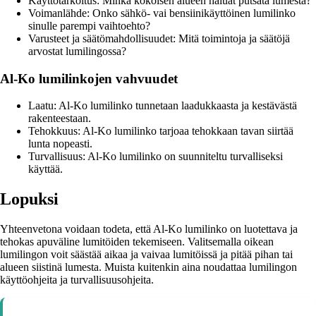
Käyttötarkoitus: Minkä kokoisen alueen haluat putsata lumesta?
Voimanlähde: Onko sähkö- vai bensiinikäyttöinen lumilinko
sinulle parempi vaihtoehto?
Varusteet ja säätömahdollisuudet: Mitä toimintoja ja säätöjä
arvostat lumilingossa?
Al-Ko lumilinkojen vahvuudet
Laatu: Al-Ko lumilinko tunnetaan laadukkaasta ja kestävästä
rakenteestaan.
Tehokkuus: Al-Ko lumilinko tarjoaa tehokkaan tavan siirtää
lunta nopeasti.
Turvallisuus: Al-Ko lumilinko on suunniteltu turvalliseksi
käyttää.
Lopuksi
Yhteenvetona voidaan todeta, että Al-Ko lumilinko on luotettava ja
tehokas apuväline lumitöiden tekemiseen. Valitsemalla oikean
lumilingon voit säästää aikaa ja vaivaa lumitöissä ja pitää pihan tai
alueen siistinä lumesta. Muista kuitenkin aina noudattaa lumilingon
käyttöohjeita ja turvallisuusohjeita.