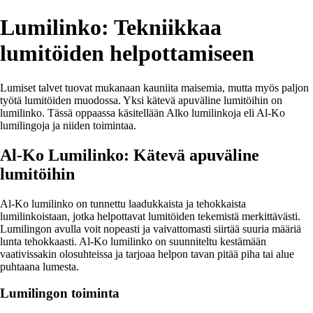
Lumilinko: Tekniikkaa
lumitöiden helpottamiseen
Lumiset talvet tuovat mukanaan kauniita maisemia, mutta myös paljon
työtä lumitöiden muodossa. Yksi kätevä apuväline lumitöihin on
lumilinko. Tässä oppaassa käsitellään Alko lumilinkoja eli Al-Ko
lumilingoja ja niiden toimintaa.
Al-Ko Lumilinko: Kätevä apuväline
lumitöihin
Al-Ko lumilinko on tunnettu laadukkaista ja tehokkaista
lumilinkoistaan, jotka helpottavat lumitöiden tekemistä merkittävästi.
Lumilingon avulla voit nopeasti ja vaivattomasti siirtää suuria määriä
lunta tehokkaasti. Al-Ko lumilinko on suunniteltu kestämään
vaativissakin olosuhteissa ja tarjoaa helpon tavan pitää piha tai alue
puhtaana lumesta.
Lumilingon toiminta