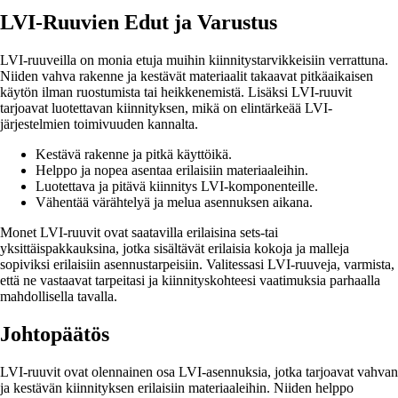
LVI-Ruuvien Edut ja Varustus
LVI-ruuveilla on monia etuja muihin kiinnitystarvikkeisiin verrattuna.
Niiden vahva rakenne ja kestävät materiaalit takaavat pitkäaikaisen
käytön ilman ruostumista tai heikkenemistä. Lisäksi LVI-ruuvit
tarjoavat luotettavan kiinnityksen, mikä on elintärkeää LVI-
järjestelmien toimivuuden kannalta.
Kestävä rakenne ja pitkä käyttöikä.
Helppo ja nopea asentaa erilaisiin materiaaleihin.
Luotettava ja pitävä kiinnitys LVI-komponenteille.
Vähentää värähtelyä ja melua asennuksen aikana.
Monet LVI-ruuvit ovat saatavilla erilaisina sets-tai
yksittäispakkauksina, jotka sisältävät erilaisia kokoja ja malleja
sopiviksi erilaisiin asennustarpeisiin. Valitessasi LVI-ruuveja, varmista,
että ne vastaavat tarpeitasi ja kiinnityskohteesi vaatimuksia parhaalla
mahdollisella tavalla.
Johtopäätös
LVI-ruuvit ovat olennainen osa LVI-asennuksia, jotka tarjoavat vahvan
ja kestävän kiinnityksen erilaisiin materiaaleihin. Niiden helppo