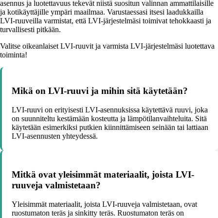
asennus ja luotettavuus tekevät niistä suositun valinnan ammattilaisille
ja kotikäyttäjille ympäri maailmaa. Varustaessasi itsesi laadukkailla
LVI-ruuveilla varmistat, että LVI-järjestelmäsi toimivat tehokkaasti ja
turvallisesti pitkään.
Valitse oikeanlaiset LVI-ruuvit ja varmista LVI-järjestelmäsi luotettava
toiminta!
Mikä on LVI-ruuvi ja mihin sitä käytetään?
LVI-ruuvi on erityisesti LVI-asennuksissa käytettävä ruuvi, joka
on suunniteltu kestämään kosteutta ja lämpötilanvaihteluita. Sitä
käytetään esimerkiksi putkien kiinnittämiseen seinään tai lattiaan
LVI-asennusten yhteydessä.
Mitkä ovat yleisimmät materiaalit, joista LVI-
ruuveja valmistetaan?
Yleisimmät materiaalit, joista LVI-ruuveja valmistetaan, ovat
ruostumaton teräs ja sinkitty teräs. Ruostumaton teräs on