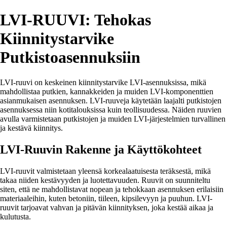
LVI-RUUVI: Tehokas
Kiinnitystarvike
Putkistoasennuksiin
LVI-ruuvi on keskeinen kiinnitystarvike LVI-asennuksissa, mikä
mahdollistaa putkien, kannakkeiden ja muiden LVI-komponenttien
asianmukaisen asennuksen. LVI-ruuveja käytetään laajalti putkistojen
asennuksessa niin kotitalouksissa kuin teollisuudessa. Näiden ruuvien
avulla varmistetaan putkistojen ja muiden LVI-järjestelmien turvallinen
ja kestävä kiinnitys.
LVI-Ruuvin Rakenne ja Käyttökohteet
LVI-ruuvit valmistetaan yleensä korkealaatuisesta teräksestä, mikä
takaa niiden kestävyyden ja luotettavuuden. Ruuvit on suunniteltu
siten, että ne mahdollistavat nopean ja tehokkaan asennuksen erilaisiin
materiaaleihin, kuten betoniin, tiileen, kipsilevyyn ja puuhun. LVI-
ruuvit tarjoavat vahvan ja pitävän kiinnityksen, joka kestää aikaa ja
kulutusta.