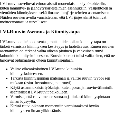
LVI-ruuvit soveltuvat erinomaisesti monenlaisiin käyttökohteisiin,
kuten lämmitys- ja jäähdytysjärjestelmien asennuksiin, vesijohtojen ja
viemärien kiinnitykseen sekä ilmanvaihtojärjestelmien asentamiseen.
Näiden ruuvien avulla varmistetaan, että LVI-järjestelmät toimivat
moitteettomasti ja turvallisesti.
LVI-Ruuvin Asennus ja Kiinnitystapa
LVI-ruuvit on helppo asentaa, mutta niiden oikea kiinnitystapa on
tärkeä varmistaa kiinnityksen kestävyys ja luotettavuus. Ennen ruuvien
asentamista on tärkeää valita oikean pituinen ja vahvuinen ruuvi
kuhunkin kiinnityskohteeseen. Ruuvin kierteet tulisi valita siten, että ne
tarjoavat optimaalisen otteen kiinnityspintaan.
Valitse oikeankokoinen LVI-ruuvi kuhunkin
kiinnityskohteeseen.
Tarkista kiinnityspinnan materiaali ja valitse ruuvin tyyppi sen
mukaan (esim. betoniruuvi, puuruuvi).
Käytä asianmukaisia työkaluja, kuten poraa ja ruuvinväännintä,
asentaaksesi LVI-ruuvit paikoilleen.
Varmista, että ruuvi menee suoraan ja tiukasti kiinnityspintaan
ilman löysyyttä.
Kiristä ruuvi oikeaan momenttiin varmistaaksesi hyvän
kiinnityksen ilman ylikiristämistä.