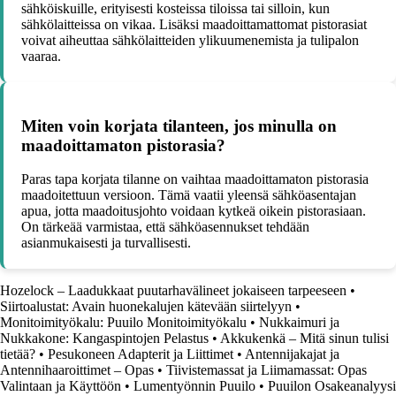
sähköiskuille, erityisesti kosteissa tiloissa tai silloin, kun
sähkölaitteissa on vikaa. Lisäksi maadoittamattomat pistorasiat
voivat aiheuttaa sähkölaitteiden ylikuumenemista ja tulipalon
vaaraa.
Miten voin korjata tilanteen, jos minulla on
maadoittamaton pistorasia?
Paras tapa korjata tilanne on vaihtaa maadoittamaton pistorasia
maadoitettuun versioon. Tämä vaatii yleensä sähköasentajan
apua, jotta maadoitusjohto voidaan kytkeä oikein pistorasiaan.
On tärkeää varmistaa, että sähköasennukset tehdään
asianmukaisesti ja turvallisesti.
Hozelock – Laadukkaat puutarhavälineet jokaiseen tarpeeseen
•
Siirtoalustat: Avain huonekalujen kätevään siirtelyyn
•
Monitoimityökalu: Puuilo Monitoimityökalu
•
Nukkaimuri ja
Nukkakone: Kangaspintojen Pelastus
•
Akkukenkä – Mitä sinun tulisi
tietää?
•
Pesukoneen Adapterit ja Liittimet
•
Antennijakajat ja
Antennihaaroittimet – Opas
•
Tiivistemassat ja Liimamassat: Opas
Valintaan ja Käyttöön
•
Lumentyönnin Puuilo
•
Puuilon Osakeanalyysi