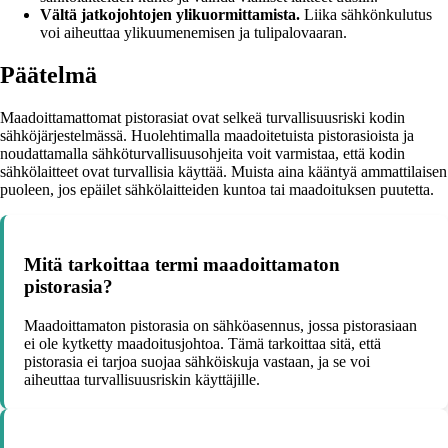
Vältä jatkojohtojen ylikuormittamista.
Liika sähkönkulutus
voi aiheuttaa ylikuumenemisen ja tulipalovaaran.
Päätelmä
Maadoittamattomat pistorasiat ovat selkeä turvallisuusriski kodin
sähköjärjestelmässä. Huolehtimalla maadoitetuista pistorasioista ja
noudattamalla sähköturvallisuusohjeita voit varmistaa, että kodin
sähkölaitteet ovat turvallisia käyttää. Muista aina kääntyä ammattilaisen
puoleen, jos epäilet sähkölaitteiden kuntoa tai maadoituksen puutetta.
Mitä tarkoittaa termi maadoittamaton
pistorasia?
Maadoittamaton pistorasia on sähköasennus, jossa pistorasiaan
ei ole kytketty maadoitusjohtoa. Tämä tarkoittaa sitä, että
pistorasia ei tarjoa suojaa sähköiskuja vastaan, ja se voi
aiheuttaa turvallisuusriskin käyttäjille.