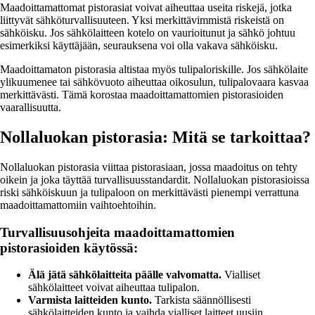
Maadoittamattomat pistorasiat voivat aiheuttaa useita riskejä, jotka
liittyvät sähköturvallisuuteen. Yksi merkittävimmistä riskeistä on
sähköisku. Jos sähkölaitteen kotelo on vaurioitunut ja sähkö johtuu
esimerkiksi käyttäjään, seurauksena voi olla vakava sähköisku.
Maadoittamaton pistorasia altistaa myös tulipaloriskille. Jos sähkölaite
ylikuumenee tai sähkövuoto aiheuttaa oikosulun, tulipalovaara kasvaa
merkittävästi. Tämä korostaa maadoittamattomien pistorasioiden
vaarallisuutta.
Nollaluokan pistorasia: Mitä se tarkoittaa?
Nollaluokan pistorasia viittaa pistorasiaan, jossa maadoitus on tehty
oikein ja joka täyttää turvallisuusstandardit. Nollaluokan pistorasioissa
riski sähköiskuun ja tulipaloon on merkittävästi pienempi verrattuna
maadoittamattomiin vaihtoehtoihin.
Turvallisuusohjeita maadoittamattomien
pistorasioiden käytössä:
Älä jätä sähkölaitteita päälle valvomatta.
Vialliset
sähkölaitteet voivat aiheuttaa tulipalon.
Varmista laitteiden kunto.
Tarkista säännöllisesti
sähkölaitteiden kunto ja vaihda vialliset laitteet uusiin.