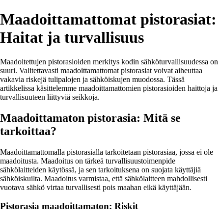
Maadoittamattomat pistorasiat:
Haitat ja turvallisuus
Maadoitettujen pistorasioiden merkitys kodin sähköturvallisuudessa on
suuri. Valitettavasti maadoittamattomat pistorasiat voivat aiheuttaa
vakavia riskejä tulipalojen ja sähköiskujen muodossa. Tässä
artikkelissa käsittelemme maadoittamattomien pistorasioiden haittoja ja
turvallisuuteen liittyviä seikkoja.
Maadoittamaton pistorasia: Mitä se
tarkoittaa?
Maadoittamattomalla pistorasialla tarkoitetaan pistorasiaa, jossa ei ole
maadoitusta. Maadoitus on tärkeä turvallisuustoimenpide
sähkölaitteiden käytössä, ja sen tarkoituksena on suojata käyttäjiä
sähköiskuilta. Maadoitus varmistaa, että sähkölaitteen mahdollisesti
vuotava sähkö virtaa turvallisesti pois maahan eikä käyttäjään.
Pistorasia maadoittamaton: Riskit