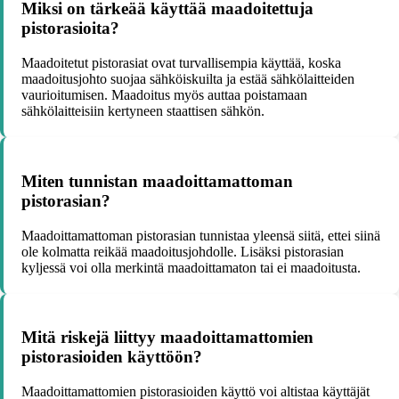
Miksi on tärkeää käyttää maadoitettuja
pistorasioita?
Maadoitetut pistorasiat ovat turvallisempia käyttää, koska
maadoitusjohto suojaa sähköiskuilta ja estää sähkölaitteiden
vaurioitumisen. Maadoitus myös auttaa poistamaan
sähkölaitteisiin kertyneen staattisen sähkön.
Miten tunnistan maadoittamattoman
pistorasian?
Maadoittamattoman pistorasian tunnistaa yleensä siitä, ettei siinä
ole kolmatta reikää maadoitusjohdolle. Lisäksi pistorasian
kyljessä voi olla merkintä maadoittamaton tai ei maadoitusta.
Mitä riskejä liittyy maadoittamattomien
pistorasioiden käyttöön?
Maadoittamattomien pistorasioiden käyttö voi altistaa käyttäjät