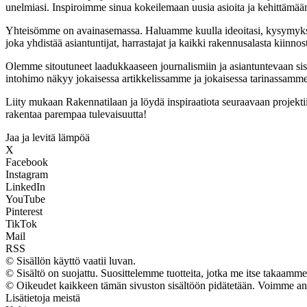
unelmiasi. Inspiroimme sinua kokeilemaan uusia asioita ja kehittämään ta
Yhteisömme on avainasemassa. Haluamme kuulla ideoitasi, kysymyksiä
joka yhdistää asiantuntijat, harrastajat ja kaikki rakennusalasta kiinnos
Olemme sitoutuneet laadukkaaseen journalismiin ja asiantuntevaan si
intohimo näkyy jokaisessa artikkelissamme ja jokaisessa tarinassamme
Liity mukaan Rakennatilaan ja löydä inspiraatiota seuraavaan projekt
rakentaa parempaa tulevaisuutta!
Jaa ja levitä lämpöä
X
Facebook
Instagram
LinkedIn
YouTube
Pinterest
TikTok
Mail
RSS
© Sisällön käyttö vaatii luvan.
© Sisältö on suojattu. Suosittelemme tuotteita, jotka me itse takaamme
© Oikeudet kaikkeen tämän sivuston sisältöön pidätetään. Voimme ansai
Lisätietoja meistä