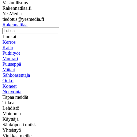
Vastuullisuus
Rakennatilaa.fi
YesMedia
tiedotus@yesmedia.fi
Rakennatilaa
Luokat
Kerros
Katto
Putkityöt
Muurari
Puuseppä
Mittari
Sähköasentaja
Onko
Koneet
Neuvonta
Tapaa meidät
Tukea
Lehdistö
Mainonta
Käyttäjä
Sähköposti uutisia
Yhteistyö
Vinkkaa meille