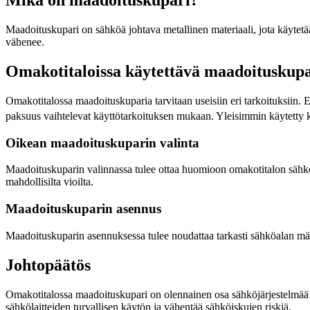
Maadoituskupari on sähköä johtava metallinen materiaali, jota käytetää
vähenee.
Omakotitaloissa käytettävä maadoituskupa
Omakotitalossa maadoituskuparia tarvitaan useisiin eri tarkoituksiin
paksuus vaihtelevat käyttötarkoituksen mukaan. Yleisimmin käytett
Oikean maadoituskuparin valinta
Maadoituskuparin valinnassa tulee ottaa huomioon omakotitalon sähköjär
mahdollisilta vioilta.
Maadoituskuparin asennus
Maadoituskuparin asennuksessa tulee noudattaa tarkasti sähköalan mää
Johtopäätös
Omakotitalossa maadoituskupari on olennainen osa sähköjärjestelmää ja
sähkölaitteiden turvallisen käytön ja vähentää sähköiskujen riskiä.