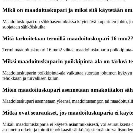
Mikä on maadoituskupari ja miksi sitä käytetään oma
Maadoituskupari on sähköasennuksissa käytettävä kuparinen johto, jok
suojataan sähköiskuilta.
Mitä tarkoitetaan termillä maadoituskupari 16 mm2
Termi maadoituskupari 16 mm2 viittaa maadoituskuparin poikkipinta-a
Miksi maadoituskuparin poikkipinta-ala on tärkeä t
Maadoituskuparin poikkipinta-ala vaikuttaa suoraan johtimen kykyyn j
tehokkaan ja turvallisen kulun.
Miten maadoituskupari asennetaan omakotitalon säh
Maadoituskupari asennetaan yleensä maadoitustangon tai maadoitusliit
Mitkä ovat seuraukset, jos maadoituskuparia ei käyt
Mikäli maadoituskuparia ei käytetä asianmukaisesti, voi seurauksena ol
asennettu oikein ja toimii tehokkaasti sähköjärjestelmän turvallisuude