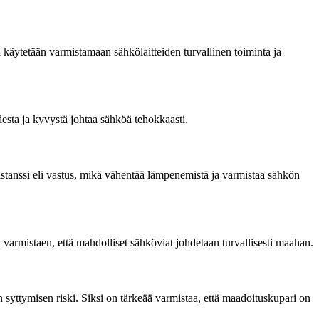
käytetään varmistamaan sähkölaitteiden turvallinen toiminta ja
sta ja kyvystä johtaa sähköä tehokkaasti.
stanssi eli vastus, mikä vähentää lämpenemistä ja varmistaa sähkön
armistaen, että mahdolliset sähköviat johdetaan turvallisesti maahan.
 syttymisen riski. Siksi on tärkeää varmistaa, että maadoituskupari on