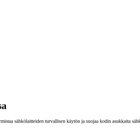
sa
istaa sähkölaitteiden turvallisen käytön ja suojaa kodin asukkaita sähk