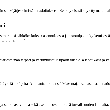
n sähköjärjestelmissä maadoitukseen. Se on yleisesti käytetty materiaal
ri
. Esimerkiksi sähkökeskuksen asennuksessa ja pistotulppien kytkemisess
2
y koko on 16 mm
.
jestelmän tarpeet ja vaatimukset. Kuparin tulee olla laadukasta ja kestä
räyksiä ja ohjeita. Ammattitaitoinen sähköasentaja osaa asentaa maado
 sen oikea valinta sekä asennus ovat tärkeitä turvallisuuden kannalta.