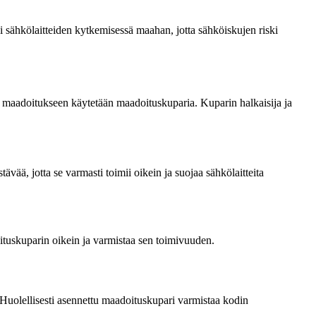
i sähkölaitteiden kytkemisessä maahan, jotta sähköiskujen riski
ä maadoitukseen käytetään maadoituskuparia. Kuparin halkaisija ja
vää, jotta se varmasti toimii oikein ja suojaa sähkölaitteita
ituskuparin oikein ja varmistaa sen toimivuuden.
 Huolellisesti asennettu maadoituskupari varmistaa kodin