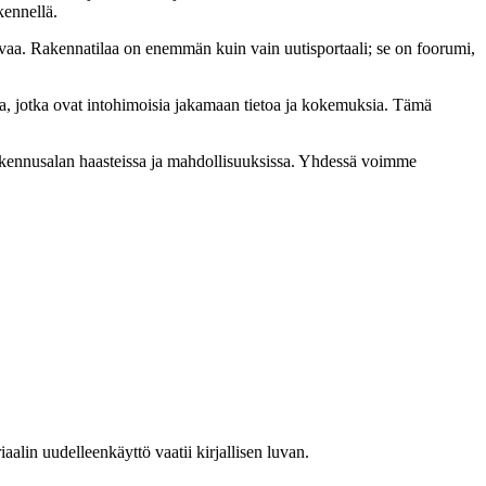
kennellä.
aa. Rakennatilaa on enemmän kuin vain uutisportaali; se on foorumi,
a, jotka ovat intohimoisia jakamaan tietoa ja kokemuksia. Tämä
rakennusalan haasteissa ja mahdollisuuksissa. Yhdessä voimme
lin uudelleenkäyttö vaatii kirjallisen luvan.