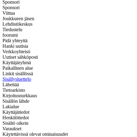
Sponsori
Sponsori
Viittaa
Joukkueen jäsen
Lehdistökeskus
Tiedustelu
foorumi
Pidä yhteyttä
Hanki uutisia
Verkkoyhteisö
Uutiset sähköposti
Käyttäjäryhmä
Paikallinen alue
Linkit sisällössä
Sisällysluettelo
Lähettää
Tietoarkisto
Kirjoitusnurkkaus
Sisällön lähde
Lakialue
Käyttäjätiedot
Henkilötiedot
Sisältö oikein
Varaukset
Käytettävissä olevat ominaisuudet