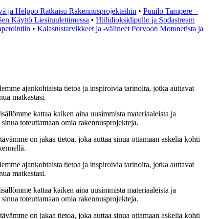
vä ja Helppo Ratkaisu Rakennusprojekteihin
•
Puuilo Tampere –
 Sen Käyttö Liesituulettimessa
•
Hiilidioksidipullo ja Sodastream
apetointiin
•
Kalastustarvikkeet ja -välineet Porvoon Motonetista ja
emme ajankohtaista tietoa ja inspiroivia tarinoita, jotka auttavat
nua matkastasi.
sisällömme kattaa kaiken aina uusimmista materiaaleista ja
at sinua toteuttamaan omia rakennusprojekteja.
ävämme on jakaa tietoa, joka auttaa sinua ottamaan askelia kohti
kennellä.
emme ajankohtaista tietoa ja inspiroivia tarinoita, jotka auttavat
nua matkastasi.
sisällömme kattaa kaiken aina uusimmista materiaaleista ja
at sinua toteuttamaan omia rakennusprojekteja.
ävämme on jakaa tietoa, joka auttaa sinua ottamaan askelia kohti