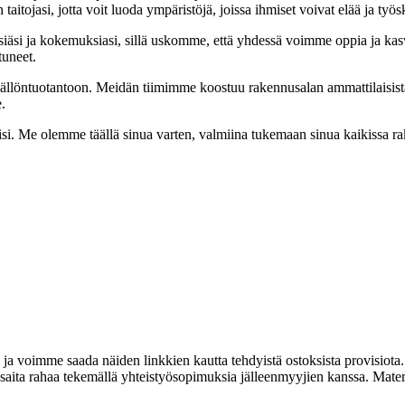
itojasi, jotta voit luoda ympäristöjä, joissa ihmiset voivat elää ja työs
si ja kokemuksiasi, sillä uskomme, että yhdessä voimme oppia ja kasv
tuneet.
sällöntuotantoon. Meidän tiimimme koostuu rakennusalan ammattilaisist
.
iisi. Me olemme täällä sinua varten, valmiina tukemaan sinua kaikissa 
 ja voimme saada näiden linkkien kautta tehdyistä ostoksista provisiota.
ta rahaa tekemällä yhteistyösopimuksia jälleenmyyjien kanssa. Materiaa