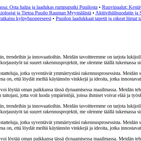
sa: Osta halpa ja laadukas rumpuputki Puuilosta
•
Ruuvipaalut: Kestä
ioloajat ja Tietoa Puuilo Rauman Myymälästä
•
Aktiivihiilisuodatin ja
ratkaisu kylpyhuoneeseesi
•
Puuilon laadukkaat tapetit ja oikeat liimat t
n, trendeihin ja innovaatioihin. Meidän tavoitteemme on tarjota lukijoill
rjaustyöt tai suuret rakennusprojektit, me olemme täällä tukemassa si
astatteluja, jotka syventävät ymmärrystäsi rakennusprosessista. Meidän 
ena on, että löydät meiltä käytännön vinkkejä ja ideoita, jotka innostav
 voi löytää oman paikkansa tässä dynaamisessa maailmassa. Meidän teht
itojasi, jotta voit luoda ympäristöjä, joissa ihmiset voivat elää ja työs
n, trendeihin ja innovaatioihin. Meidän tavoitteemme on tarjota lukijoill
rjaustyöt tai suuret rakennusprojektit, me olemme täällä tukemassa si
astatteluja, jotka syventävät ymmärrystäsi rakennusprosessista. Meidän 
ena on, että löydät meiltä käytännön vinkkejä ja ideoita, jotka innostav
 voi löytää oman paikkansa tässä dynaamisessa maailmassa. Meidän teht