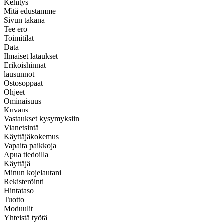
Kehitys
Mitä edustamme
Sivun takana
Tee ero
Toimitilat
Data
Ilmaiset lataukset
Erikoishinnat
lausunnot
Ostosoppaat
Ohjeet
Ominaisuus
Kuvaus
Vastaukset kysymyksiin
Vianetsintä
Käyttäjäkokemus
Vapaita paikkoja
Apua tiedoilla
Käyttäjä
Minun kojelautani
Rekisteröinti
Hintataso
Tuotto
Moduulit
Yhteistä työtä