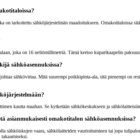
kotitaloissa?
a on tarkoitettu sähköjärjestelmän maadoitukseen. Omakotitaloissa sitä 
?
laan, joka on 16 neliömillimetriä. Tämä kertoo kuparikaapelin paksuude
ekijä sähköasennuksissa?
ohtaa sähkövirtaa. Mitä suurempi poikkipinta-ala, sitä pienempi on resi
köjärjestelmään?
timen kautta maahan. Se kytketään sähkökeskukseen ja sähkölaitteisiin v
etä asianmukaisesti omakotitalon sähköasennuksissa?
la sähköiskujen vaara, sähkölaitteiden vaurioituminen tai jopa tulipalon
n takaamiseksi.