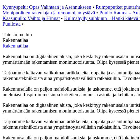
Kynnyspelti: Opas Valintaan ja Asennukseen
•
Rumpuputket puutarhas
Monipuolinen rakentajan ja remontoijan ystävä
•
Puuilo Rauma – Auk
Kaasupullo: Vaihto ja Hinnat
•
Kulmahylly suihkuun – Hanki kätevä 
Puuilosta
•
Tutustu meihin
Rakennatilaa
Rakennatilaa
Rakennatilaa on digitaalinen alusta, joka keskittyy rakennusalan uutisii
ymmärtämään rakentamisen monimuotoisuutta. Olipa kyseessä pienet ko
Tarjoamme kattavan valikoiman artikkeleita, oppaita ja asiantuntijaha
rakennustekniikoista aina ympäristöystävällisiin ratkaisuihin. Tavoitte
Rakennusalalla on paljon mahdollisuuksia, ja uskomme, että jokainen
unelmiasi. Inspiroimme sinua kokeilemaan uusia asioita ja kehittämään ta
Rakennatilaa on digitaalinen alusta, joka keskittyy rakennusalan uutisii
ymmärtämään rakentamisen monimuotoisuutta. Olipa kyseessä pienet ko
Tarjoamme kattavan valikoiman artikkeleita, oppaita ja asiantuntijaha
rakennustekniikoista aina ympäristöystävällisiin ratkaisuihin. Tavoitte
Rakennusalalla on paljon mahdollisuuksia, ja uskomme, että jokainen