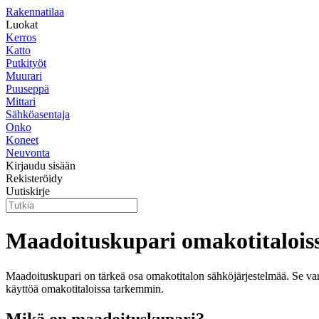
Rakennatilaa
Luokat
Kerros
Katto
Putkityöt
Muurari
Puuseppä
Mittari
Sähköasentaja
Onko
Koneet
Neuvonta
Kirjaudu sisään
Rekisteröidy
Uutiskirje
Maadoituskupari omakotitalois
Maadoituskupari on tärkeä osa omakotitalon sähköjärjestelmää. Se varm
käyttöä omakotitaloissa tarkemmin.
Mikä on maadoituskupari?