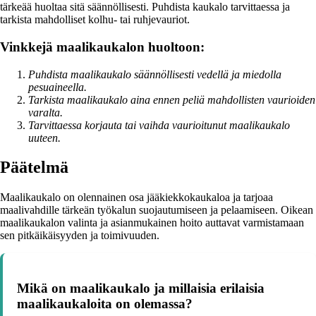
tärkeää huoltaa sitä säännöllisesti. Puhdista kaukalo tarvittaessa ja
tarkista mahdolliset kolhu- tai ruhjevauriot.
Vinkkejä maalikaukalon huoltoon:
Puhdista maalikaukalo säännöllisesti vedellä ja miedolla
pesuaineella.
Tarkista maalikaukalo aina ennen peliä mahdollisten vaurioiden
varalta.
Tarvittaessa korjauta tai vaihda vaurioitunut maalikaukalo
uuteen.
Päätelmä
Maalikaukalo on olennainen osa jääkiekkokaukaloa ja tarjoaa
maalivahdille tärkeän työkalun suojautumiseen ja pelaamiseen. Oikean
maalikaukalon valinta ja asianmukainen hoito auttavat varmistamaan
sen pitkäikäisyyden ja toimivuuden.
Mikä on maalikaukalo ja millaisia erilaisia
maalikaukaloita on olemassa?