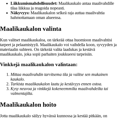
Liikkumismahdollisuudet:
Maalikaukalo antaa maalivahdille
tilaa liikkua ja reagoida nopeasti.
Näkyvyys:
Maalikaukalon selkeä raja auttaa maalivahtia
hahmottamaan oman alueensa.
Maalikaukalon valinta
Kun valitset maalikaukaloa, on tärkeää ottaa huomioon maalivahtisi
tarpeet ja pelaamistyyli. Maalikaukalo voi vaihdella koon, syvyyden ja
materiaalin suhteen. On tärkeää valita laadukas ja kestävä
maalikaukalo, joka sopii parhaiten joukkueesi tarpeisiin.
Vinkkejä maalikaukalon valintaan:
Mittaa maalivahdin tarvitsema tila ja valitse sen mukainen
kaukalo.
Tarkista maalikaukalon laatu ja kestävyys ennen ostoa.
Kysy neuvoa ja vinkkejä kokeneemmilta maalivahdeilta tai
valmentajilta.
Maalikaukalon hoito
Jotta maalikaukalo säilyy hyvässä kunnossa ja kestää pitkään, on