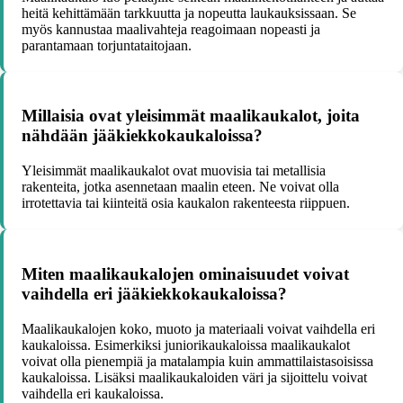
heitä kehittämään tarkkuutta ja nopeutta laukauksissaan. Se
myös kannustaa maalivahteja reagoimaan nopeasti ja
parantamaan torjuntataitojaan.
Millaisia ovat yleisimmät maalikaukalot, joita
nähdään jääkiekkokaukaloissa?
Yleisimmät maalikaukalot ovat muovisia tai metallisia
rakenteita, jotka asennetaan maalin eteen. Ne voivat olla
irrotettavia tai kiinteitä osia kaukalon rakenteesta riippuen.
Miten maalikaukalojen ominaisuudet voivat
vaihdella eri jääkiekkokaukaloissa?
Maalikaukalojen koko, muoto ja materiaali voivat vaihdella eri
kaukaloissa. Esimerkiksi juniorikaukaloissa maalikaukalot
voivat olla pienempiä ja matalampia kuin ammattilaistasoisissa
kaukaloissa. Lisäksi maalikaukaloiden väri ja sijoittelu voivat
vaihdella eri kaukaloissa.