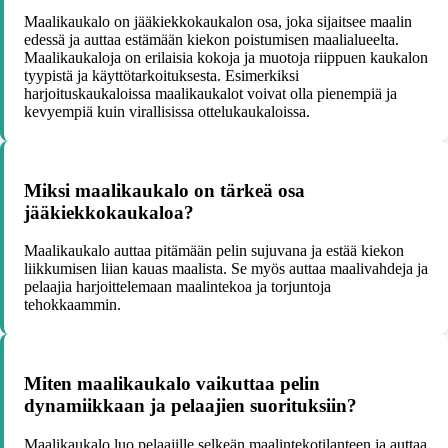
Maalikaukalo on jääkiekkokaukalon osa, joka sijaitsee maalin
edessä ja auttaa estämään kiekon poistumisen maalialueelta.
Maalikaukaloja on erilaisia kokoja ja muotoja riippuen kaukalon
tyypistä ja käyttötarkoituksesta. Esimerkiksi
harjoituskaukaloissa maalikaukalot voivat olla pienempiä ja
kevyempiä kuin virallisissa ottelukaukaloissa.
Miksi maalikaukalo on tärkeä osa
jääkiekkokaukaloa?
Maalikaukalo auttaa pitämään pelin sujuvana ja estää kiekon
liikkumisen liian kauas maalista. Se myös auttaa maalivahdeja ja
pelaajia harjoittelemaan maalintekoa ja torjuntoja
tehokkaammin.
Miten maalikaukalo vaikuttaa pelin
dynamiikkaan ja pelaajien suorituksiin?
Maalikaukalo luo pelaajille selkeän maalintekotilanteen ja auttaa