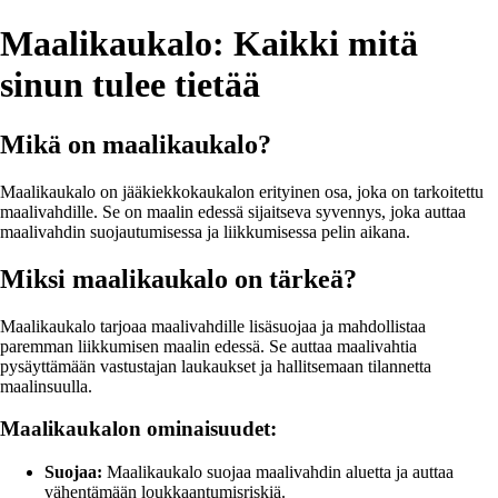
Maalikaukalo: Kaikki mitä
sinun tulee tietää
Mikä on maalikaukalo?
Maalikaukalo on jääkiekkokaukalon erityinen osa, joka on tarkoitettu
maalivahdille. Se on maalin edessä sijaitseva syvennys, joka auttaa
maalivahdin suojautumisessa ja liikkumisessa pelin aikana.
Miksi maalikaukalo on tärkeä?
Maalikaukalo tarjoaa maalivahdille lisäsuojaa ja mahdollistaa
paremman liikkumisen maalin edessä. Se auttaa maalivahtia
pysäyttämään vastustajan laukaukset ja hallitsemaan tilannetta
maalinsuulla.
Maalikaukalon ominaisuudet:
Suojaa:
Maalikaukalo suojaa maalivahdin aluetta ja auttaa
vähentämään loukkaantumisriskiä.