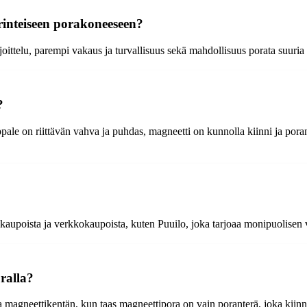
rinteiseen porakoneeseen?
ittelu, parempi vakaus ja turvallisuus sekä mahdollisuus porata suuria r
?
pale on riittävän vahva ja puhdas, magneetti on kunnolla kiinni ja pora
akaupoista ja verkkokaupoista, kuten Puuilo, joka tarjoaa monipuolisen v
ralla?
 magneettikentän, kun taas magneettipora on vain poranterä, joka kiin