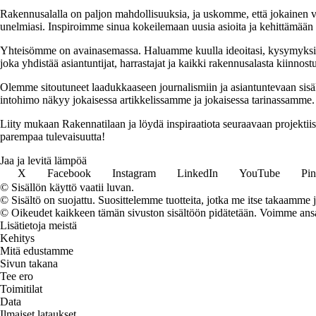
Rakennusalalla on paljon mahdollisuuksia, ja uskomme, että jokainen v
unelmiasi. Inspiroimme sinua kokeilemaan uusia asioita ja kehittämään tai
Yhteisömme on avainasemassa. Haluamme kuulla ideoitasi, kysymyksiäs
joka yhdistää asiantuntijat, harrastajat ja kaikki rakennusalasta kiinnost
Olemme sitoutuneet laadukkaaseen journalismiin ja asiantuntevaan sis
intohimo näkyy jokaisessa artikkelissamme ja jokaisessa tarinassamme.
Liity mukaan Rakennatilaan ja löydä inspiraatiota seuraavaan projekti
parempaa tulevaisuutta!
Jaa ja levitä lämpöä
X
Facebook
Instagram
LinkedIn
YouTube
Pin
© Sisällön käyttö vaatii luvan.
© Sisältö on suojattu. Suosittelemme tuotteita, jotka me itse takaamme 
© Oikeudet kaikkeen tämän sivuston sisältöön pidätetään. Voimme ansait
Lisätietoja meistä
Kehitys
Mitä edustamme
Sivun takana
Tee ero
Toimitilat
Data
Ilmaiset lataukset