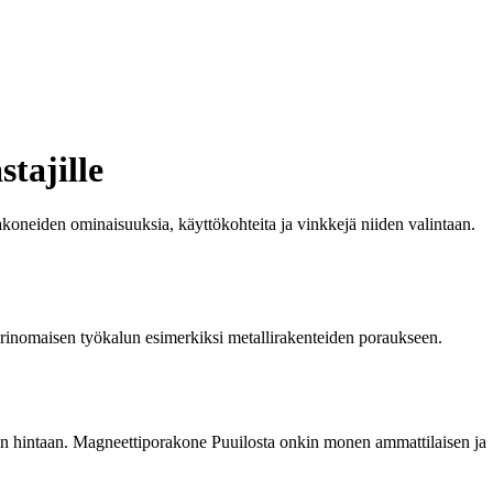
tajille
akoneiden ominaisuuksia, käyttökohteita ja vinkkejä niiden valintaan.
rinomaisen työkalun esimerkiksi metallirakenteiden poraukseen.
een hintaan. Magneettiporakone Puuilosta onkin monen ammattilaisen ja