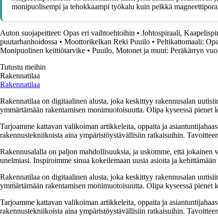
monipuolisempi ja tehokkaampi työkalu kuin pelkkä magneettipora
Auton suojapeitteet: Opas eri vaihtoehtoihin
•
Johtospiraali, Kaapelispi
puutarhanhoidossa
•
Moottorikelkan Reki Puuilo
•
Peltikattomaali: Op
Monipuolinen keittiötarvike
•
Puuilo, Motonet ja muut: Peräkärryn vuok
Tutustu meihin
Rakennatilaa
Rakennatilaa
Rakennatilaa on digitaalinen alusta, joka keskittyy rakennusalan uutisiin
ymmärtämään rakentamisen monimuotoisuutta. Olipa kyseessä pienet kor
Tarjoamme kattavan valikoiman artikkeleita, oppaita ja asiantuntijahaas
rakennustekniikoista aina ympäristöystävällisiin ratkaisuihin. Tavoittee
Rakennusalalla on paljon mahdollisuuksia, ja uskomme, että jokainen v
unelmiasi. Inspiroimme sinua kokeilemaan uusia asioita ja kehittämään tai
Rakennatilaa on digitaalinen alusta, joka keskittyy rakennusalan uutisiin
ymmärtämään rakentamisen monimuotoisuutta. Olipa kyseessä pienet kor
Tarjoamme kattavan valikoiman artikkeleita, oppaita ja asiantuntijahaas
rakennustekniikoista aina ympäristöystävällisiin ratkaisuihin. Tavoittee