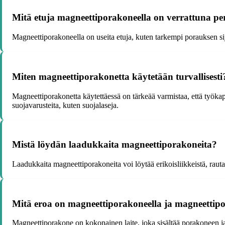
Mitä etuja magneettiporakoneella on verrattuna pe
Magneettiporakoneella on useita etuja, kuten tarkempi porauksen sijo
Miten magneettiporakonetta käytetään turvallisesti
Magneettiporakonetta käytettäessä on tärkeää varmistaa, että työkap
suojavarusteita, kuten suojalaseja.
Mistä löydän laadukkaita magneettiporakoneita?
Laadukkaita magneettiporakoneita voi löytää erikoisliikkeistä, raut
Mitä eroa on magneettiporakoneella ja magneettipo
Magneettiporakone on kokonainen laite, joka sisältää porakoneen ja