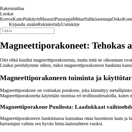
Rakennatilaa
Luokat
Kerros
Katto
Putkityöt
Muurari
Puuseppä
Mittari
Sähköasentaja
Onko
Kone
Kirjaudu sisään
Rekisteröidy
Uutiskirje
Magneettiporakoneet: Tehokas apu
Olet ehkä kuullut magneettiporakoneista, mutta mitä ne oikeastaan ovat
Lisäksi perehdymme siihen, miksi magneettiporakoneen hankinta kannatt
Magneettiporakoneen toiminta ja käyttötar
Magneettiporakone on voimakas porakone, joka kiinnittyy metallipinto
Magneettiporakonetta käytetään monissa eri teollisuudenaloilla, kuten me
Magneettiporakone Puuilosta: Laadukkaat vaihtoehdot
Magneettiporakoneen hankinnassa kannattaa ottaa huomioon laatu ja lu
harrastajan valinta sen hyvän hinta-laatusuhteen vuoksi.