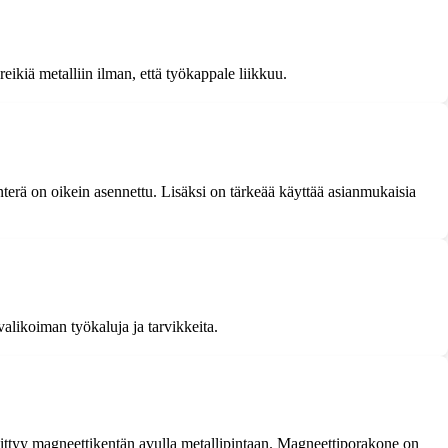
eikiä metalliin ilman, että työkappale liikkuu.
nterä on oikein asennettu. Lisäksi on tärkeää käyttää asianmukaisia
alikoiman työkaluja ja tarvikkeita.
nittyy magneettikentän avulla metallipintaan. Magneettiporakone on