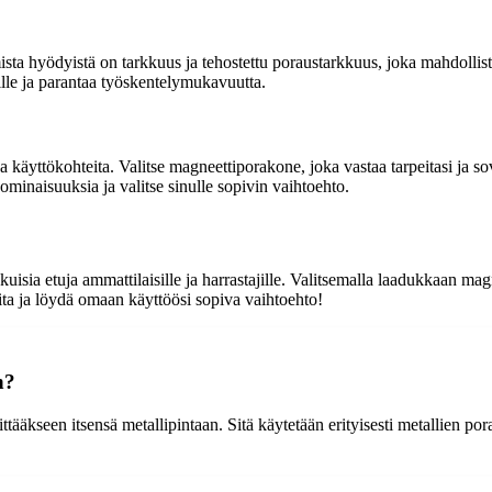
sta hyödyistä on tarkkuus ja tehostettu poraustarkkuus, joka mahdollista
ille ja parantaa työskentelymukavuutta.
äyttökohteita. Valitse magneettiporakone, joka vastaa tarpeitasi ja sove
ominaisuuksia ja valitse sinulle sopivin vaihtoehto.
isia etuja ammattilaisille ja harrastajille. Valitsemalla laadukkaan mag
ta ja löydä omaan käyttöösi sopiva vaihtoehto!
n?
tääkseen itsensä metallipintaan. Sitä käytetään erityisesti metallien po