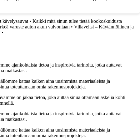
at kävelysauvat
•
Kaikki mitä sinun tulee tietää kookoskuidusta
ärkeä varuste auton akun valvontaan
•
Villaveitsi – Käytännöllinen ja
t
•
me ajankohtaista tietoa ja inspiroivia tarinoita, jotka auttavat
ua matkastasi.
sällömme kattaa kaiken aina uusimmista materiaaleista ja
t sinua toteuttamaan omia rakennusprojekteja.
ämme on jakaa tietoa, joka auttaa sinua ottamaan askelia kohti
ennellä.
me ajankohtaista tietoa ja inspiroivia tarinoita, jotka auttavat
ua matkastasi.
sällömme kattaa kaiken aina uusimmista materiaaleista ja
t sinua toteuttamaan omia rakennusprojekteja.