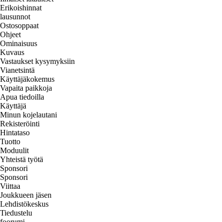
Erikoishinnat
lausunnot
Ostosoppaat
Ohjeet
Ominaisuus
Kuvaus
Vastaukset kysymyksiin
Vianetsintä
Käyttäjäkokemus
Vapaita paikkoja
Apua tiedoilla
Käyttäjä
Minun kojelautani
Rekisteröinti
Hintataso
Tuotto
Moduulit
Yhteistä työtä
Sponsori
Sponsori
Viittaa
Joukkueen jäsen
Lehdistökeskus
Tiedustelu
foorumi