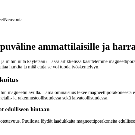
et
Neuvonta
väline ammattilaisille ja harras
 ja mihin niitä käytetään? Tässä artikkelissa käsittelemme magneettipor
aa harkita ja mitä etuja se voi tuoda työskentelyyn.
koitus
ihin magneetin avulla. Tämä ominaisuus tekee magneettiporakoneesta e
talli- ja rakennusteollisuudessa sekä laivateollisuudessa.
 edulliseen hintaan
otettavuus. Puuilosta löydät laadukkaita magneettiporakoneita edullis