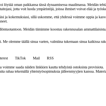
oi löytää oman paikkansa tässä dynaamisessa maailmassa. Meidän tehtäv
tojasi, jotta voit luoda ympäristöjä, joissa ihmiset voivat elää ja työsk
i ja kokemuksiasi, sillä uskomme, että yhdessä voimme oppia ja kasva
uneet.
ällöntuotantoon. Meidän tiimimme koostuu rakennusalan ammattilaisista
isi. Me olemme täällä sinua varten, valmiina tukemaan sinua kaikissa r
terest
TikTok
Mail
RSS
ja voimme saada näiden linkkien kautta tehdyistä ostoksista provisiota.
a rahaa tekemällä yhteistyösopimuksia jälleenmyyjien kanssa. Materiaal