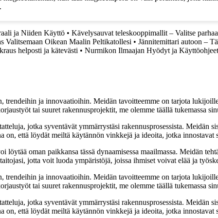
.
raali ja Niiden Käyttö
•
Kävelysauvat teleskooppimallit – Valitse parha
as Valitsemaan Oikean Maalin Peltikatollesi
•
Jännitemittari autoon – T
raus helposti ja kätevästi
•
Nurmikon Ilmaajan Hyödyt ja Käyttöohjee
, trendeihin ja innovaatioihin. Meidän tavoitteemme on tarjota lukijoillem
jaustyöt tai suuret rakennusprojektit, me olemme täällä tukemassa sin
tatteluja, jotka syventävät ymmärrystäsi rakennusprosessista. Meidän si
na on, että löydät meiltä käytännön vinkkejä ja ideoita, jotka innostava
oi löytää oman paikkansa tässä dynaamisessa maailmassa. Meidän tehtäv
tojasi, jotta voit luoda ympäristöjä, joissa ihmiset voivat elää ja työsk
, trendeihin ja innovaatioihin. Meidän tavoitteemme on tarjota lukijoillem
jaustyöt tai suuret rakennusprojektit, me olemme täällä tukemassa sin
tatteluja, jotka syventävät ymmärrystäsi rakennusprosessista. Meidän si
na on, että löydät meiltä käytännön vinkkejä ja ideoita, jotka innostava