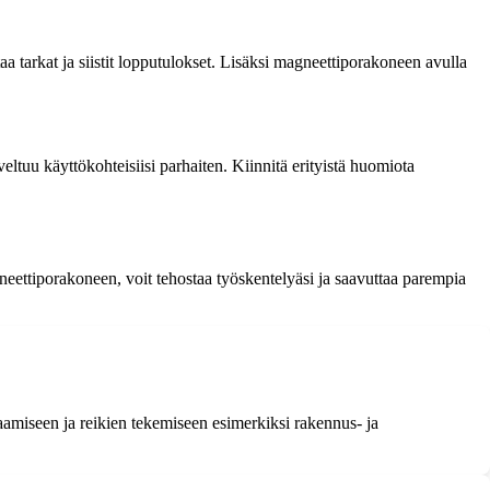
a tarkat ja siistit lopputulokset. Lisäksi magneettiporakoneen avulla
ltuu käyttökohteisiisi parhaiten. Kiinnitä erityistä huomiota
neettiporakoneen, voit tehostaa työskentelyäsi ja saavuttaa parempia
raamiseen ja reikien tekemiseen esimerkiksi rakennus- ja