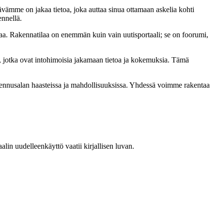
ämme on jakaa tietoa, joka auttaa sinua ottamaan askelia kohti
ennellä.
a. Rakennatilaa on enemmän kuin vain uutisportaali; se on foorumi,
, jotka ovat intohimoisia jakamaan tietoa ja kokemuksia. Tämä
akennusalan haasteissa ja mahdollisuuksissa. Yhdessä voimme rakentaa
in uudelleenkäyttö vaatii kirjallisen luvan.