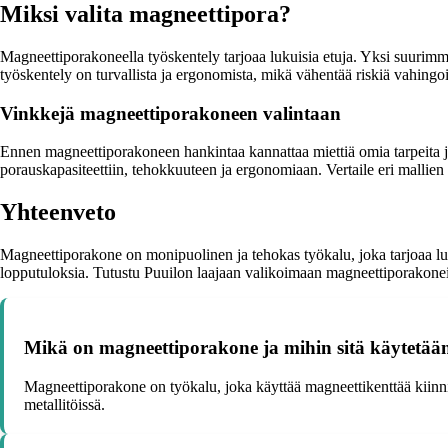
Miksi valita magneettipora?
Magneettiporakoneella työskentely tarjoaa lukuisia etuja. Yksi suurimmi
työskentely on turvallista ja ergonomista, mikä vähentää riskiä vahingo
Vinkkejä magneettiporakoneen valintaan
Ennen magneettiporakoneen hankintaa kannattaa miettiä omia tarpeita ja k
porauskapasiteettiin, tehokkuuteen ja ergonomiaan. Vertaile eri mallien 
Yhteenveto
Magneettiporakone on monipuolinen ja tehokas työkalu, joka tarjoaa luku
lopputuloksia. Tutustu Puuilon laajaan valikoimaan magneettiporakonei
Mikä on magneettiporakone ja mihin sitä käytetää
Magneettiporakone on työkalu, joka käyttää magneettikenttää kiinnit
metallitöissä.