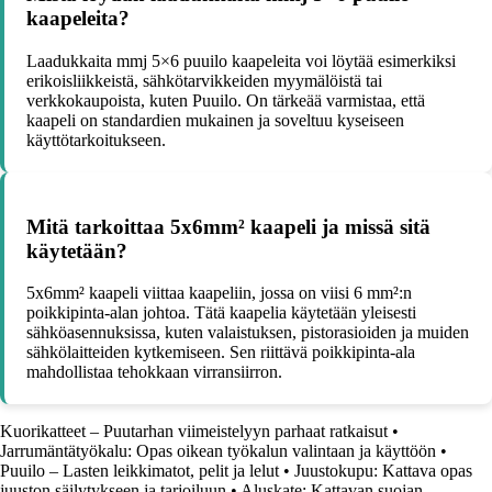
kaapeleita?
Laadukkaita mmj 5×6 puuilo kaapeleita voi löytää esimerkiksi
erikoisliikkeistä, sähkötarvikkeiden myymälöistä tai
verkkokaupoista, kuten Puuilo. On tärkeää varmistaa, että
kaapeli on standardien mukainen ja soveltuu kyseiseen
käyttötarkoitukseen.
Mitä tarkoittaa 5x6mm² kaapeli ja missä sitä
käytetään?
5x6mm² kaapeli viittaa kaapeliin, jossa on viisi 6 mm²:n
poikkipinta-alan johtoa. Tätä kaapelia käytetään yleisesti
sähköasennuksissa, kuten valaistuksen, pistorasioiden ja muiden
sähkölaitteiden kytkemiseen. Sen riittävä poikkipinta-ala
mahdollistaa tehokkaan virransiirron.
Kuorikatteet – Puutarhan viimeistelyyn parhaat ratkaisut
•
Jarrumäntätyökalu: Opas oikean työkalun valintaan ja käyttöön
•
Puuilo – Lasten leikkimatot, pelit ja lelut
•
Juustokupu: Kattava opas
juuston säilytykseen ja tarjoiluun
•
Aluskate: Kattavan suojan