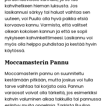
kahvihetkeen hieman luksusta. Jos
lasikannusi särkyy tai haluat vaihtaa sen
uuteen, voi Puuilo olla hyvä paikka etsiä
korvaava kannu. Varmista, että valitset
oikean kokoisen kannun ja että se sopii
nykyiseen kahvinkeittimeesi. Lasikannu voi
myös olla helppo puhdistaa ja kestää hyvin
käytössä.
Moccamasterin Pannu
Moccamasterin pannu on suunniteltu
kestämään pitkään, mutta joskus voi tulla
tarve vaihtaa tai korjata osia. Pannun
varaosat voivat olla tärkeitä, jos esimerkiksi
kahvin valuminen alkaa takkuilla tai pannussa
esiintyy muita ongelmia. Tarkista Puuilon