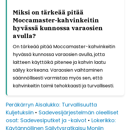
Miksi on tärkeää pitää
Moccamaster-kahvinkeitin
hyvässä kunnossa varaosien
avulla?
On tärkeää pitää Moccamaster-kahvinkeitin
hyvässä kunnossa varaosien avulla, jotta
laitteen käyttöikä pitenee ja kahvin laatu
säilyy korkeana. Varaosien vaihtaminen
säännöllisesti varmistaa myös sen, että
kahvinkeitin toimii tehokkaasti ja turvallisesti.
Peräkärryn Aisalukko: Turvallisuutta
Kuljetuksiin
•
Sadevesijärjestelmän oleelliset
osat: Sadevesiputket ja -kaivot
•
Lokerikko:
Käytännöllinen Säilytysratkaisu Moniin