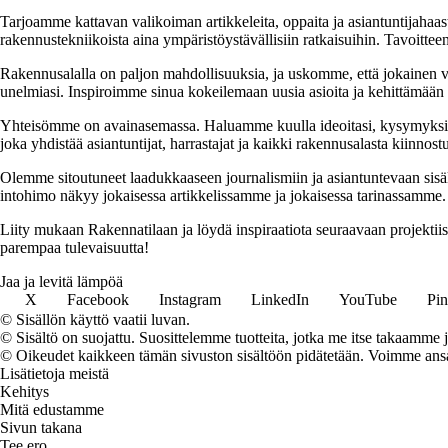
Tarjoamme kattavan valikoiman artikkeleita, oppaita ja asiantuntijahaas
rakennustekniikoista aina ympäristöystävällisiin ratkaisuihin. Tavoittee
Rakennusalalla on paljon mahdollisuuksia, ja uskomme, että jokainen v
unelmiasi. Inspiroimme sinua kokeilemaan uusia asioita ja kehittämään tai
Yhteisömme on avainasemassa. Haluamme kuulla ideoitasi, kysymyksiäs
joka yhdistää asiantuntijat, harrastajat ja kaikki rakennusalasta kiinnost
Olemme sitoutuneet laadukkaaseen journalismiin ja asiantuntevaan sis
intohimo näkyy jokaisessa artikkelissamme ja jokaisessa tarinassamme.
Liity mukaan Rakennatilaan ja löydä inspiraatiota seuraavaan projekti
parempaa tulevaisuutta!
Jaa ja levitä lämpöä
X
Facebook
Instagram
LinkedIn
YouTube
Pin
© Sisällön käyttö vaatii luvan.
© Sisältö on suojattu. Suosittelemme tuotteita, jotka me itse takaamme 
© Oikeudet kaikkeen tämän sivuston sisältöön pidätetään. Voimme ansait
Lisätietoja meistä
Kehitys
Mitä edustamme
Sivun takana
Tee ero