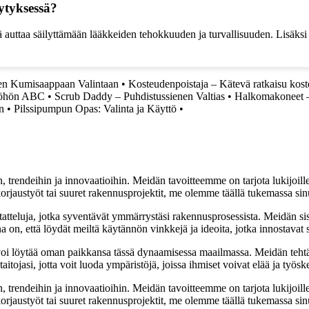
ytyksessä?
kä auttaa säilyttämään lääkkeiden tehokkuuden ja turvallisuuden. Lisäksi 
en Kumisaappaan Valintaan
•
Kosteudenpoistaja – Kätevä ratkaisu kos
töhön ABC
•
Scrub Daddy – Puhdistussienen Valtias
•
Halkomakoneet – 
n
•
Pilssipumpun Opas: Valinta ja Käyttö
•
, trendeihin ja innovaatioihin. Meidän tavoitteemme on tarjota lukijoillem
jaustyöt tai suuret rakennusprojektit, me olemme täällä tukemassa sin
tatteluja, jotka syventävät ymmärrystäsi rakennusprosessista. Meidän si
na on, että löydät meiltä käytännön vinkkejä ja ideoita, jotka innostava
oi löytää oman paikkansa tässä dynaamisessa maailmassa. Meidän tehtäv
tojasi, jotta voit luoda ympäristöjä, joissa ihmiset voivat elää ja työsk
, trendeihin ja innovaatioihin. Meidän tavoitteemme on tarjota lukijoillem
jaustyöt tai suuret rakennusprojektit, me olemme täällä tukemassa sin