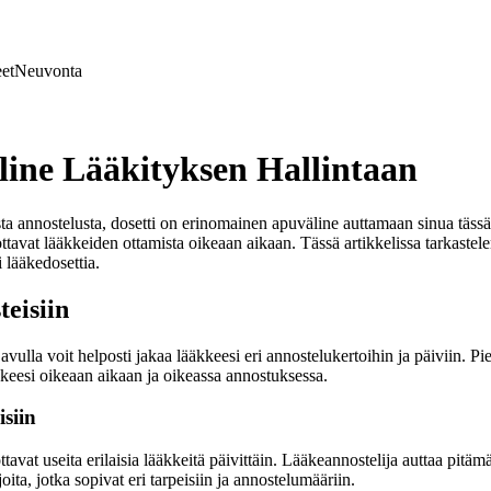
et
Neuvonta
line Lääkityksen Hallintaan
asta annostelusta, dosetti on erinomainen apuväline auttamaan sinua täss
pottavat lääkkeiden ottamista oikeaan aikaan. Tässä artikkelissa tarkaste
lääkedosettia.
teisiin
vulla voit helposti jakaa lääkkeesi eri annostelukertoihin ja päiviin. Pien
äkkeesi oikeaan aikaan ja oikeassa annostuksessa.
siin
tavat useita erilaisia lääkkeitä päivittäin. Lääkeannostelija auttaa pitämä
ta, jotka sopivat eri tarpeisiin ja annostelumääriin.