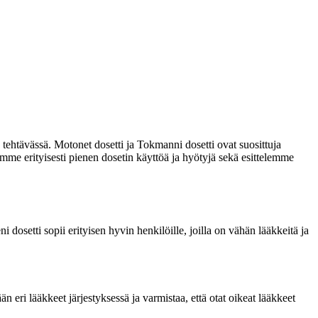
ä tehtävässä. Motonet dosetti ja Tokmanni dosetti ovat suosittuja
lemme erityisesti pienen dosetin käyttöä ja hyötyjä sekä esittelemme
i dosetti sopii erityisen hyvin henkilöille, joilla on vähän lääkkeitä ja
än eri lääkkeet järjestyksessä ja varmistaa, että otat oikeat lääkkeet