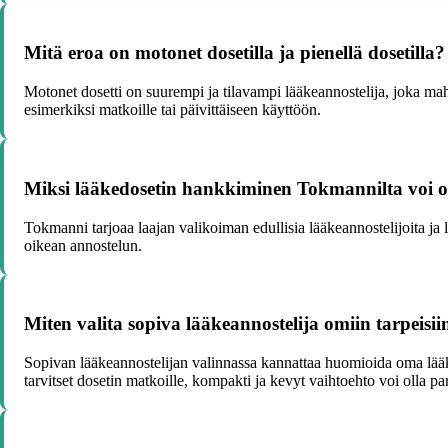
Mitä eroa on motonet dosetilla ja pienellä dosetilla?
Motonet dosetti on suurempi ja tilavampi lääkeannostelija, joka ma
esimerkiksi matkoille tai päivittäiseen käyttöön.
Miksi lääkedosetin hankkiminen Tokmannilta voi o
Tokmanni tarjoaa laajan valikoiman edullisia lääkeannostelijoita ja l
oikean annostelun.
Miten valita sopiva lääkeannostelija omiin tarpeisii
Sopivan lääkeannostelijan valinnassa kannattaa huomioida oma lääkity
tarvitset dosetin matkoille, kompakti ja kevyt vaihtoehto voi olla p