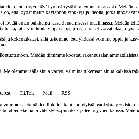
tatteluja, jotka syventävät ymmärrystäsi rakennusprosessista. Meidän si
na on, että löydät meiltä käytännön vinkkejä ja ideoita, jotka innostava
oi löytää oman paikkansa tässä dynaamisessa maailmassa. Meidän tehtäv
tojasi, jotta voit luoda ympäristöjä, joissa ihmiset voivat elää ja työsk
i ja kokemuksiasi, sillä uskomme, että yhdessä voimme oppia ja kasva
uneet.
ällöntuotantoon. Meidän tiimimme koostuu rakennusalan ammattilaisista
isi. Me olemme täällä sinua varten, valmiina tukemaan sinua kaikissa r
terest
TikTok
Mail
RSS
ja voimme saada näiden linkkien kautta tehdyistä ostoksista provisiota.
a rahaa tekemällä yhteistyösopimuksia jälleenmyyjien kanssa. Materiaal