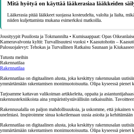
Mitä hyötyä on käyttää lääkerasiaa lääkkeiden säil
Lääkerasia pitää lääkkeet suojassa kosteudelta, valolta ja lialta, mi
niiden kuljettamista mukana esimerkiksi matkoilla.
Jousityypit Puuilosta ja Tokmannilta
•
Kumisaappaat: Opas Oikeanlais
Kameravalvonta kyltit: Turvallisuutesi vuoksi
•
Kaasutohotin – Kaasu
Palosuojalevyt: Tehokas ja Turvallinen Ratkaisu Saunaan ja Kiukaasee
Tutustu meihin
Rakennatilaa
Rakennatilaa
Rakennatilaa on digitaalinen alusta, joka keskittyy rakennusalan uutisiin
ymmärtämään rakentamisen monimuotoisuutta. Olipa kyseessä pienet kor
Tarjoamme kattavan valikoiman artikkeleita, oppaita ja asiantuntijahaas
rakennustekniikoista aina ympäristöystävällisiin ratkaisuihin. Tavoittee
Rakennusalalla on paljon mahdollisuuksia, ja uskomme, että jokainen v
unelmiasi. Inspiroimme sinua kokeilemaan uusia asioita ja kehittämään tai
Rakennatilaa on digitaalinen alusta, joka keskittyy rakennusalan uutisiin
ymmärtämään rakentamisen monimuotoisuutta. Olipa kyseessä pienet kor