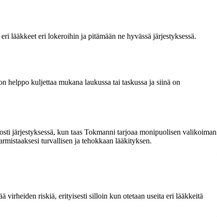
 eri lääkkeet eri lokeroihin ja pitämään ne hyvässä järjestyksessä.
 on helppo kuljettaa mukana laukussa tai taskussa ja siinä on
lposti järjestyksessä, kun taas Tokmanni tarjoaa monipuolisen valikoiman
varmistaaksesi turvallisen ja tehokkaan lääkityksen.
virheiden riskiä, erityisesti silloin kun otetaan useita eri lääkkeitä