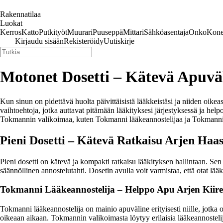
Rakennatilaa
Luokat
Kerros
Katto
Putkityöt
Muurari
Puuseppä
Mittari
Sähköasentaja
Onko
Kone
Kirjaudu sisään
Rekisteröidy
Uutiskirje
Motonet Dosetti – Kätevä Apuvä
Kun sinun on pidettävä huolta päivittäisistä lääkkeistäsi ja niiden oike
vaihtoehtoja, jotka auttavat pitämään lääkityksesi järjestyksessä ja hel
Tokmannin valikoimaa, kuten Tokmanni lääkeannostelijaa ja Tokmanni 
Pieni Dosetti – Kätevä Ratkaisu Arjen Haas
Pieni dosetti on kätevä ja kompakti ratkaisu lääkityksen hallintaan. Sen a
säännöllinen annostelutahti. Dosetin avulla voit varmistaa, että otat lä
Tokmanni Lääkeannostelija – Helppo Apu Arjen Kiirei
Tokmanni lääkeannostelija on mainio apuväline erityisesti niille, jotka ot
oikeaan aikaan. Tokmannin valikoimasta löytyy erilaisia lääkeannostelijoi