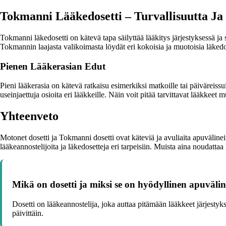
Tokmanni Lääkedosetti – Turvallisuutta Ja 
Tokmanni läkedosetti on kätevä tapa säilyttää lääkitys järjestyksessä ja 
Tokmannin laajasta valikoimasta löydät eri kokoisia ja muotoisia läkedose
Pienen Lääkerasian Edut
Pieni lääkerasia on kätevä ratkaisu esimerkiksi matkoille tai päiväreiss
useinjaettuja osioita eri lääkkeille. Näin voit pitää tarvittavat lääkkeet m
Yhteenveto
Motonet dosetti ja Tokmanni dosetti ovat käteviä ja avuliaita apuvälinei
lääkeannostelijoita ja läkedosetteja eri tarpeisiin. Muista aina noudatta
Mikä on dosetti ja miksi se on hyödyllinen apuväli
Dosetti on lääkeannostelija, joka auttaa pitämään lääkkeet järjestykse
päivittäin.