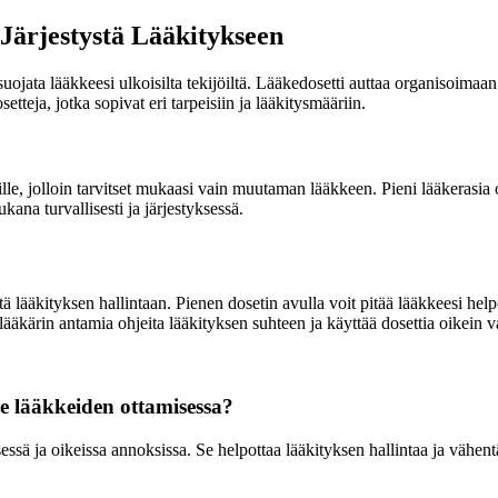
Järjestystä Lääkitykseen
suojata lääkkeesi ulkoisilta tekijöiltä. Lääkedosetti auttaa organisoimaan
tteja, jotka sopivat eri tarpeisiin ja lääkitysmääriin.
uille, jolloin tarvitset mukaasi vain muutaman lääkkeen. Pieni lääkerasia
ukana turvallisesti ja järjestyksessä.
tä lääkityksen hallintaan. Pienen dosetin avulla voit pitää lääkkeesi he
a lääkärin antamia ohjeita lääkityksen suhteen ja käyttää dosettia oikein 
ne lääkkeiden ottamisessa?
ssä ja oikeissa annoksissa. Se helpottaa lääkityksen hallintaa ja vähentää 