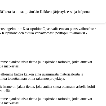
lääkerasia auttaa pitämään lääkkeet järjestyksessä ja helpottaa
teusongelmiin
•
Kaasupoltin: Opas valitsemaan paras vaihtoehto
•
Klapikoneiden avulla vaivattomasti polttopuut valmiiksi
•
me ajankohtaista tietoa ja inspiroivia tarinoita, jotka auttavat
ua matkastasi.
sällömme kattaa kaiken aina uusimmista materiaaleista ja
t sinua toteuttamaan omia rakennusprojekteja.
ämme on jakaa tietoa, joka auttaa sinua ottamaan askelia kohti
ennellä.
me ajankohtaista tietoa ja inspiroivia tarinoita, jotka auttavat
ua matkastasi.