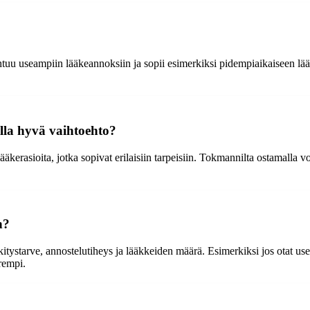
htuu useampiin lääkeannoksiin ja sopii esimerkiksi pidempiaikaiseen lä
lla hyvä vaihtoehto?
ääkerasioita, jotka sopivat erilaisiin tarpeisiin. Tokmannilta ostamalla v
n?
starve, annostelutiheys ja lääkkeiden määrä. Esimerkiksi jos otat useita 
arempi.