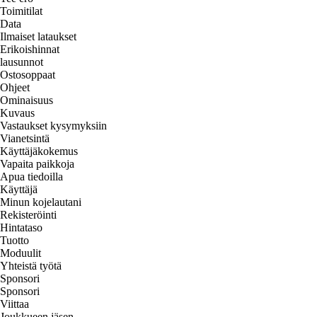
Toimitilat
Data
Ilmaiset lataukset
Erikoishinnat
lausunnot
Ostosoppaat
Ohjeet
Ominaisuus
Kuvaus
Vastaukset kysymyksiin
Vianetsintä
Käyttäjäkokemus
Vapaita paikkoja
Apua tiedoilla
Käyttäjä
Minun kojelautani
Rekisteröinti
Hintataso
Tuotto
Moduulit
Yhteistä työtä
Sponsori
Sponsori
Viittaa
Joukkueen jäsen