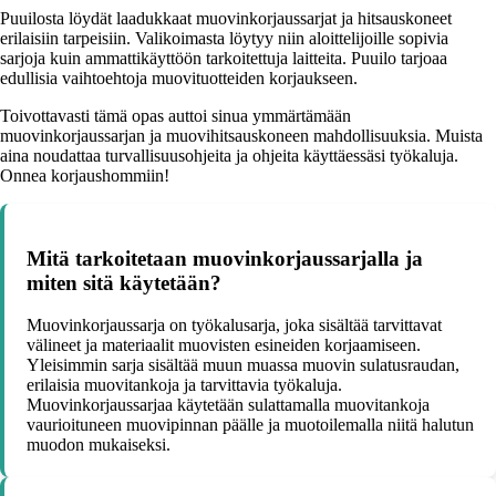
Puuilosta löydät laadukkaat muovinkorjaussarjat ja hitsauskoneet
erilaisiin tarpeisiin. Valikoimasta löytyy niin aloittelijoille sopivia
sarjoja kuin ammattikäyttöön tarkoitettuja laitteita. Puuilo tarjoaa
edullisia vaihtoehtoja muovituotteiden korjaukseen.
Toivottavasti tämä opas auttoi sinua ymmärtämään
muovinkorjaussarjan ja muovihitsauskoneen mahdollisuuksia. Muista
aina noudattaa turvallisuusohjeita ja ohjeita käyttäessäsi työkaluja.
Onnea korjaushommiin!
Mitä tarkoitetaan muovinkorjaussarjalla ja
miten sitä käytetään?
Muovinkorjaussarja on työkalusarja, joka sisältää tarvittavat
välineet ja materiaalit muovisten esineiden korjaamiseen.
Yleisimmin sarja sisältää muun muassa muovin sulatusraudan,
erilaisia muovitankoja ja tarvittavia työkaluja.
Muovinkorjaussarjaa käytetään sulattamalla muovitankoja
vaurioituneen muovipinnan päälle ja muotoilemalla niitä halutun
muodon mukaiseksi.