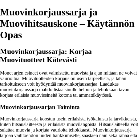
Muovinkorjaussarja ja
Muovihitsauskone – Käytännön
Opas
Muovinkorjaussarja: Korjaa
Muovituotteet Kätevästi
Monet arjen esineet ovat valmistettu muovista ja ajan mittaan ne voivat
vaurioitua. Muovituotteiden korjaus on usein tarpeellista, ja tähän
tarkoitukseen voit hyödyntää muovinkorjaussarjaa. Laadukas
muovinkorjaussarja mahdollistaa sinulle helpon ja tehokkaan tavan
korjata erilaisia muoviesineitä kotona tai ammattikäytössä.
Muovinkorjaussarjan Toiminta
Muovinkorjaussarja koostuu usein erilaisista työkaluista ja tarvikkeista,
kuten hitsauslaitteesta ja erilaisista muovilangoista. Hitsauslaitteella voit
sulattaa muovia ja korjata vaurioita tehokkaasti. Muovinkorjaussarja
tarjoaa vaihtoehdon uuden hankkimiselle, säästäen näin sekä rahaa että