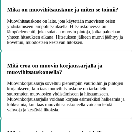
Mikä on muovihitsauskone ja miten se toimii?
Muovihitsauskone on laite, jota käytetään muovisten osien
yhdistämiseen lämpöhitsauksella. Hitsauskoneessa on
lämpöelementti, joka sulattaa muovin pintoja, jotka painetaan
yhteen hitsauksen aikana. Hitsauksen jälkeen muovi jäähtyy ja
kovettuu, muodostaen kestävän liitoksen.
Mitä eroa on muovin korjaussarjalla ja
muovihitsauskoneella?
Muovinkorjaussarja soveltuu pienempiin vaurioihin ja pintojen
korjaukseen, kun taas muovihitsauskone on tarkoitettu
suurempien muoviosien yhdistämiseen ja hitsaamiseen.
Muovinkorjaussarjalla voidaan korjata esimerkiksi halkeamia ja
lohkeamia, kun taas muovihitsauskoneella voidaan tehdä
vahvoja ja kestäviä liitoksia.