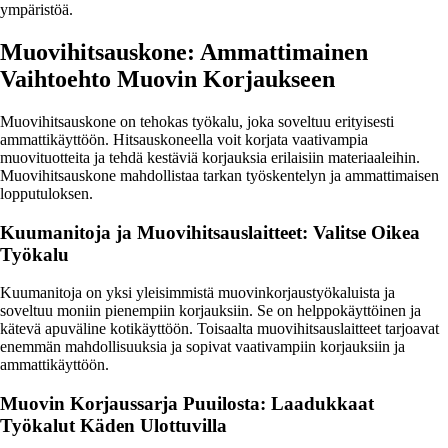
ympäristöä.
Muovihitsauskone: Ammattimainen
Vaihtoehto Muovin Korjaukseen
Muovihitsauskone on tehokas työkalu, joka soveltuu erityisesti
ammattikäyttöön. Hitsauskoneella voit korjata vaativampia
muovituotteita ja tehdä kestäviä korjauksia erilaisiin materiaaleihin.
Muovihitsauskone mahdollistaa tarkan työskentelyn ja ammattimaisen
lopputuloksen.
Kuumanitoja ja Muovihitsauslaitteet: Valitse Oikea
Työkalu
Kuumanitoja on yksi yleisimmistä muovinkorjaustyökaluista ja
soveltuu moniin pienempiin korjauksiin. Se on helppokäyttöinen ja
kätevä apuväline kotikäyttöön. Toisaalta muovihitsauslaitteet tarjoavat
enemmän mahdollisuuksia ja sopivat vaativampiin korjauksiin ja
ammattikäyttöön.
Muovin Korjaussarja Puuilosta: Laadukkaat
Työkalut Käden Ulottuvilla