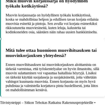
Miksi muovin korjaussarja on hyödyllinen
työkalu kotikäytössä?
Muovin korjaussarja on hyödyllinen työkalu kotikäytössä,
koska se mahdollistaa helpon ja edullisen tavan korjata erilaisia
muovisia esineitä ja pintoja. Sen avulla voi korjata esimerkiksi
rikkoutuneita muoviesineitä, kuten leluja, kalusteita tai
kodinkoneiden osia, säästäen näin rahaa uusien hankkimiselta.
Mitä tulee ottaa huomioon muovihitsauksen tai
muovinkorjauksen yhteydessä?
Ennen muovihitsauksen tai muovinkorjauksen aloittamista on
tärkeää varmistaa, että työskentelyalue on hyvin ilmastoitu, sillä
muovin sulattaminen voi vapauttaa haitallisia höyryjä. Lisäksi
on tärkeää käyttää suojalaseja ja suojakäsineitä, jotta vältetään
vahingot kuumasta muovista. Ennen korjausta on myös hyvä
puhdistaa ja valmistella korjattava pinta huolellisesti, jotta liitos
on mahdollisimman kestävä.
Tiivistysteippi – Sitkon Tehokas Ratkaisu Rakennusprojekteille
•