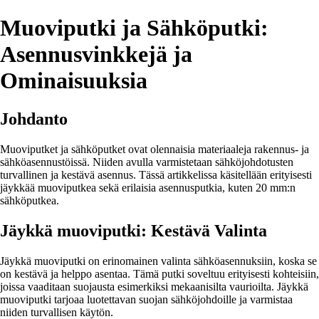
Muoviputki ja Sähköputki:
Asennusvinkkejä ja
Ominaisuuksia
Johdanto
Muoviputket ja sähköputket ovat olennaisia materiaaleja rakennus- ja
sähköasennustöissä. Niiden avulla varmistetaan sähköjohdotusten
turvallinen ja kestävä asennus. Tässä artikkelissa käsitellään erityisesti
jäykkää muoviputkea sekä erilaisia asennusputkia, kuten 20 mm:n
sähköputkea.
Jäykkä muoviputki: Kestävä Valinta
Jäykkä muoviputki on erinomainen valinta sähköasennuksiin, koska se
on kestävä ja helppo asentaa. Tämä putki soveltuu erityisesti kohteisiin,
joissa vaaditaan suojausta esimerkiksi mekaanisilta vaurioilta. Jäykkä
muoviputki tarjoaa luotettavan suojan sähköjohdoille ja varmistaa
niiden turvallisen käytön.