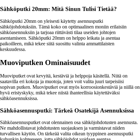
Sähköputki 20mm: Mitä Sinun Tulisi Tietää?
Sähköputki 20mm on yleisesti käytetty asennusputki
sähköjohdotuksiin. Tämä koko on optimaalinen moniin erilaisiin
sähköasennuksiin ja tarjoaa riittävästi tilaa useiden johtojen
asentamiseen. Sähköputki 20mm on helppo leikata ja asentaa
paikoilleen, mikä tekee siitä suosittu valinta ammattilaisten
keskuudessa.
Muoviputken Ominaisuudet
Muoviputket ovat kevyitä, kestäviä ja helppoja käsitellä. Niitä on
saatavilla eri kokoja ja muotoja, joten voit valita juuri tarpeisiisi
sopivan putken. Muoviputket ovat myös korroosionkestäviä ja niillä on
hyvä eristyskyky, mikä tekee niistä ihanteellisia käytettäväksi
sähköasennuksissa.
Sähköasennusputki: Tärkeä Osatekijä Asennuksissa
Sähköasennusputket ovat olennainen osa sähköjohdotusten asennusta.
Ne mahdollistavat johdotusten suojauksen ja varmistavat niiden
turvallisen käytön. On tärkeää valita oikean tyyppinen asennusputki
kuhunkin kohteeseen, jotta sähköjohdot voidaan asentaa