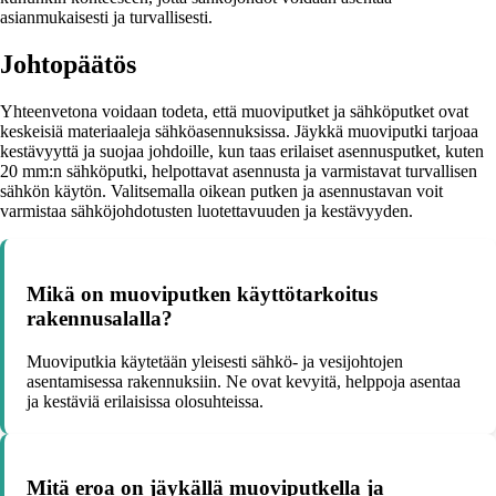
asianmukaisesti ja turvallisesti.
Johtopäätös
Yhteenvetona voidaan todeta, että muoviputket ja sähköputket ovat
keskeisiä materiaaleja sähköasennuksissa. Jäykkä muoviputki tarjoaa
kestävyyttä ja suojaa johdoille, kun taas erilaiset asennusputket, kuten
20 mm:n sähköputki, helpottavat asennusta ja varmistavat turvallisen
sähkön käytön. Valitsemalla oikean putken ja asennustavan voit
varmistaa sähköjohdotusten luotettavuuden ja kestävyyden.
Mikä on muoviputken käyttötarkoitus
rakennusalalla?
Muoviputkia käytetään yleisesti sähkö- ja vesijohtojen
asentamisessa rakennuksiin. Ne ovat kevyitä, helppoja asentaa
ja kestäviä erilaisissa olosuhteissa.
Mitä eroa on jäykällä muoviputkella ja