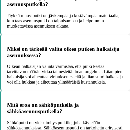
asennusputkella?
Jäykkä muoviputki on jäykempää ja kestävämpää materiaalia,
kun taas asennusputki on taipuisampaa ja helpommin
muokattavissa asennuksen aikana.
Miksi on tärkeää valita oikea putken halkaisija
asennuksessa?
Oikean halkaisijan valinta varmistaa, että putki kestää
tarvittavan määrän virtaa tai nestettä ilman ongelmia. Liian pieni
halkaisija voi aiheuttaa virtauksen esteitä ja liian suuri halkaisija
voi olla hukkaa ja aiheuttaa ylimääräisiä kustannuksia.
Mitä eroa on sähköputkella ja
sähköasennusputkella?
Sähköputki on yleisnimitys putkille, joita käytetään
sähköasennuksissa. Sähköasennusputki on tarkoitettu erityisesti