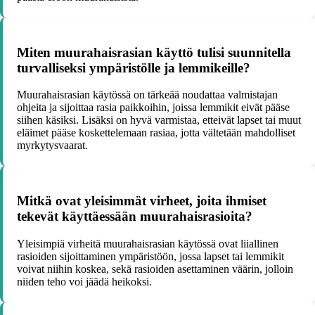
Miten muurahaisrasian käyttö tulisi suunnitella
turvalliseksi ympäristölle ja lemmikeille?
Muurahaisrasian käytössä on tärkeää noudattaa valmistajan
ohjeita ja sijoittaa rasia paikkoihin, joissa lemmikit eivät pääse
siihen käsiksi. Lisäksi on hyvä varmistaa, etteivät lapset tai muut
eläimet pääse koskettelemaan rasiaa, jotta vältetään mahdolliset
myrkytysvaarat.
Mitkä ovat yleisimmät virheet, joita ihmiset
tekevät käyttäessään muurahaisrasioita?
Yleisimpiä virheitä muurahaisrasian käytössä ovat liiallinen
rasioiden sijoittaminen ympäristöön, jossa lapset tai lemmikit
voivat niihin koskea, sekä rasioiden asettaminen väärin, jolloin
niiden teho voi jäädä heikoksi.