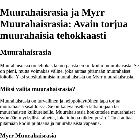
Muurahaisrasia ja Myrr
Muurahaisrasia: Avain torjua
muurahaisia tehokkaasti
Muurahaisrasia
Muurahaisrasia on tehokas keino päästä eroon kodin muurahaisista. Se
on pieni, mutta voimakas väline, joka auttaa pitämään muurahaiset
loitolla. Yksi suosituimmista muurahaisrista on Myrr muurahaisrasia.
Miksi valita muurahaisrasia?
Muurahaisrasia on turvallinen ja helppokäyttöinen tapa torjua
muurahaisia sisätiloissa. Se on kätevä asettaa lattianrajaan tai
muurahaisten kulkureiteille. Muurahaisrasia houkuttelee muurahaiset
syömään myrkyllistä ainetta, joka tuhoaa niiden pesän. Tämä auttaa
pitämään kodin puhtaana ja muurahaisista vapaana.
Myrr Muurahaisrasia