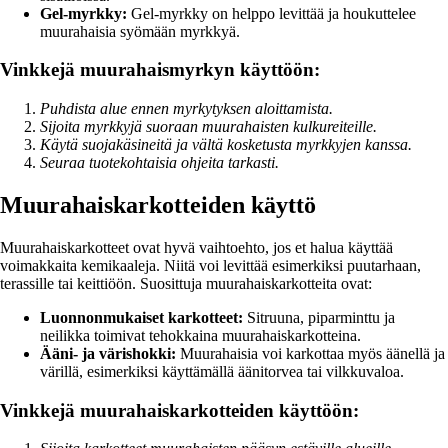
Gel-myrkky:
Gel-myrkky on helppo levittää ja houkuttelee
muurahaisia syömään myrkkyä.
Vinkkejä muurahaismyrkyn käyttöön:
Puhdista alue ennen myrkytyksen aloittamista.
Sijoita myrkkyjä suoraan muurahaisten kulkureiteille.
Käytä suojakäsineitä ja vältä kosketusta myrkkyjen kanssa.
Seuraa tuotekohtaisia ohjeita tarkasti.
Muurahaiskarkotteiden käyttö
Muurahaiskarkotteet ovat hyvä vaihtoehto, jos et halua käyttää
voimakkaita kemikaaleja. Niitä voi levittää esimerkiksi puutarhaan,
terassille tai keittiöön. Suosittuja muurahaiskarkotteita ovat:
Luonnonmukaiset karkotteet:
Sitruuna, piparminttu ja
neilikka toimivat tehokkaina muurahaiskarkotteina.
Ääni- ja värishokki:
Muurahaisia voi karkottaa myös äänellä ja
värillä, esimerkiksi käyttämällä äänitorvea tai vilkkuvaloa.
Vinkkejä muurahaiskarkotteiden käyttöön: