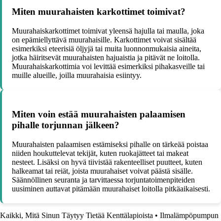
Miten muurahaisten karkottimet toimivat?
Muurahaiskarkottimet toimivat yleensä hajulla tai maulla, joka
on epämiellyttävä muurahaisille. Karkottimet voivat sisältää
esimerkiksi eteerisiä öljyjä tai muita luonnonmukaisia aineita,
jotka häiritsevät muurahaisten hajuaistia ja pitävät ne loitolla.
Muurahaiskarkottimia voi levittää esimerkiksi pihakasveille tai
muille alueille, joilla muurahaisia esiintyy.
Miten voin estää muurahaisten palaamisen
pihalle torjunnan jälkeen?
Muurahaisten palaamisen estämiseksi pihalle on tärkeää poistaa
niiden houkuttelevat tekijät, kuten ruokajätteet tai makeat
nesteet. Lisäksi on hyvä tiivistää rakenteelliset puutteet, kuten
halkeamat tai reiät, joista muurahaiset voivat päästä sisälle.
Säännöllinen seuranta ja tarvittaessa torjuntatoimenpiteiden
uusiminen auttavat pitämään muurahaiset loitolla pitkäaikaisesti.
Kaikki, Mitä Sinun Täytyy Tietää Kenttälapioista
•
Ilmalämpöpumpun