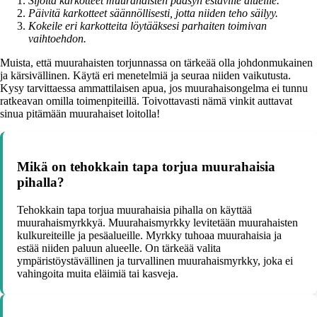
Sijoita karkotteet muurahaisten pääsyn estäville alueille.
Päivitä karkotteet säännöllisesti, jotta niiden teho säilyy.
Kokeile eri karkotteita löytääksesi parhaiten toimivan
vaihtoehdon.
Muista, että muurahaisten torjunnassa on tärkeää olla johdonmukainen
ja kärsivällinen. Käytä eri menetelmiä ja seuraa niiden vaikutusta.
Kysy tarvittaessa ammattilaisen apua, jos muurahaisongelma ei tunnu
ratkeavan omilla toimenpiteillä. Toivottavasti nämä vinkit auttavat
sinua pitämään muurahaiset loitolla!
Mikä on tehokkain tapa torjua muurahaisia
pihalla?
Tehokkain tapa torjua muurahaisia pihalla on käyttää
muurahaismyrkkyä. Muurahaismyrkky levitetään muurahaisten
kulkureiteille ja pesäalueille. Myrkky tuhoaa muurahaisia ja
estää niiden paluun alueelle. On tärkeää valita
ympäristöystävällinen ja turvallinen muurahaismyrkky, joka ei
vahingoita muita eläimiä tai kasveja.