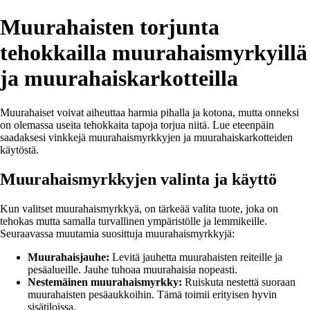
Muurahaisten torjunta
tehokkailla muurahaismyrkyillä
ja muurahaiskarkotteilla
Muurahaiset voivat aiheuttaa harmia pihalla ja kotona, mutta onneksi
on olemassa useita tehokkaita tapoja torjua niitä. Lue eteenpäin
saadaksesi vinkkejä muurahaismyrkkyjen ja muurahaiskarkotteiden
käytöstä.
Muurahaismyrkkyjen valinta ja käyttö
Kun valitset muurahaismyrkkyä, on tärkeää valita tuote, joka on
tehokas mutta samalla turvallinen ympäristölle ja lemmikeille.
Seuraavassa muutamia suosittuja muurahaismyrkkyjä:
Muurahaisjauhe:
Levitä jauhetta muurahaisten reiteille ja
pesäalueille. Jauhe tuhoaa muurahaisia nopeasti.
Nestemäinen muurahaismyrkky:
Ruiskuta nestettä suoraan
muurahaisten pesäaukkoihin. Tämä toimii erityisen hyvin
sisätiloissa.