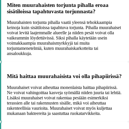
Miten muurahaisten torjunta pihalla eroaa
sisätiloissa tapahtuvasta torjunnasta?
Muurahaisten torjunta pihalla vaatii yleensä tehokkaampia
keinoja kuin sisätiloissa tapahtuva torjunta. Pihalla muurahaiset
voivat levitä laajemmalle alueelle ja niiden pesät voivat olla
vaikeammin löydettävissä. Siksi pihalla käytetään usein
voimakkaampia muurahaismyrkkyjä tai muita
torjuntamenetelmiä, kuten muurahaiskarkotteita tai
ansaloukkuja.
Mitä haittaa muurahaisista voi olla pihapiirissä?
Muurahaiset voivat aiheuttaa monenlaista haittaa pihapiirissä.
Ne voivat vahingoittaa kasveja syömällä niiden juuria tai lehtiä.
Lisäksi muurahaiset voivat rakentaa pesiään esimerkiksi
terassien alle tai rakennusten sisälle, mikä voi aiheuttaa
rakenteellisia vaurioita. Muurahaiset voivat myös kuljettaa
mukanaan bakteereita ja saastuttaa ruokatarvikkeita.