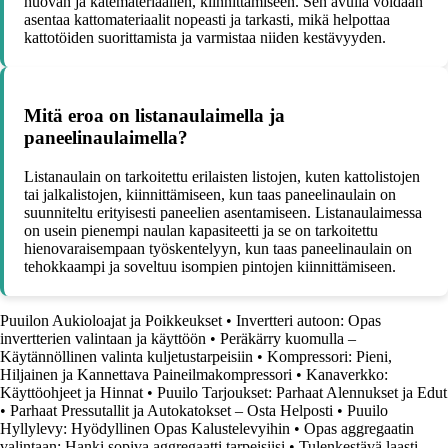
huovan ja katemateriaalien, kiinnittämiseen. Sen avulla voidaan
asentaa kattomateriaalit nopeasti ja tarkasti, mikä helpottaa
kattotöiden suorittamista ja varmistaa niiden kestävyyden.
Mitä eroa on listanaulaimella ja
paneelinaulaimella?
Listanaulain on tarkoitettu erilaisten listojen, kuten kattolistojen
tai jalkalistojen, kiinnittämiseen, kun taas paneelinaulain on
suunniteltu erityisesti paneelien asentamiseen. Listanaulaimessa
on usein pienempi naulan kapasiteetti ja se on tarkoitettu
hienovaraisempaan työskentelyyn, kun taas paneelinaulain on
tehokkaampi ja soveltuu isompien pintojen kiinnittämiseen.
Puuilon Aukioloajat ja Poikkeukset
•
Invertteri autoon: Opas
invertterien valintaan ja käyttöön
•
Peräkärry kuomulla –
Käytännöllinen valinta kuljetustarpeisiin
•
Kompressori: Pieni,
Hiljainen ja Kannettava Paineilmakompressori
•
Kanaverkko:
Käyttöohjeet ja Hinnat
•
Puuilo Tarjoukset: Parhaat Alennukset ja Edut
•
Parhaat Pressutallit ja Autokatokset – Osta Helposti
•
Puuilo
Hyllylevy: Hyödyllinen Opas Kalustelevyihin
•
Opas aggregaatin
valintaan: Hanki sopiva aggregaatti tarpeisiisi
•
Tulenkestävä laasti,