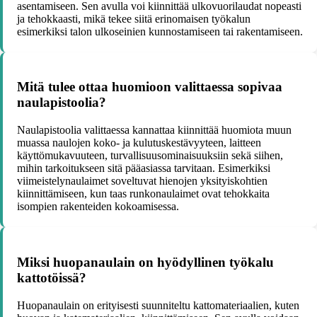
asentamiseen. Sen avulla voi kiinnittää ulkovuorilaudat nopeasti
ja tehokkaasti, mikä tekee siitä erinomaisen työkalun
esimerkiksi talon ulkoseinien kunnostamiseen tai rakentamiseen.
Mitä tulee ottaa huomioon valittaessa sopivaa
naulapistoolia?
Naulapistoolia valittaessa kannattaa kiinnittää huomiota muun
muassa naulojen koko- ja kulutuskestävyyteen, laitteen
käyttömukavuuteen, turvallisuusominaisuuksiin sekä siihen,
mihin tarkoitukseen sitä pääasiassa tarvitaan. Esimerkiksi
viimeistelynaulaimet soveltuvat hienojen yksityiskohtien
kiinnittämiseen, kun taas runkonaulaimet ovat tehokkaita
isompien rakenteiden kokoamisessa.
Miksi huopanaulain on hyödyllinen työkalu
kattotöissä?
Huopanaulain on erityisesti suunniteltu kattomateriaalien, kuten