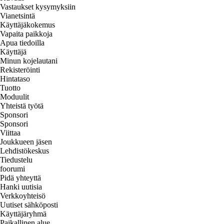
Vastaukset kysymyksiin
Vianetsintä
Käyttäjäkokemus
Vapaita paikkoja
Apua tiedoilla
Käyttäjä
Minun kojelautani
Rekisteröinti
Hintataso
Tuotto
Moduulit
Yhteistä työtä
Sponsori
Sponsori
Viittaa
Joukkueen jäsen
Lehdistökeskus
Tiedustelu
foorumi
Pidä yhteyttä
Hanki uutisia
Verkkoyhteisö
Uutiset sähköposti
Käyttäjäryhmä
Paikallinen alue