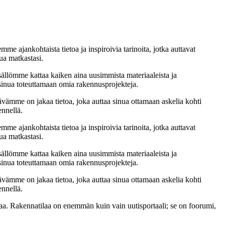
me ajankohtaista tietoa ja inspiroivia tarinoita, jotka auttavat
ua matkastasi.
sällömme kattaa kaiken aina uusimmista materiaaleista ja
t sinua toteuttamaan omia rakennusprojekteja.
ämme on jakaa tietoa, joka auttaa sinua ottamaan askelia kohti
ennellä.
me ajankohtaista tietoa ja inspiroivia tarinoita, jotka auttavat
ua matkastasi.
sällömme kattaa kaiken aina uusimmista materiaaleista ja
t sinua toteuttamaan omia rakennusprojekteja.
ämme on jakaa tietoa, joka auttaa sinua ottamaan askelia kohti
ennellä.
a. Rakennatilaa on enemmän kuin vain uutisportaali; se on foorumi,