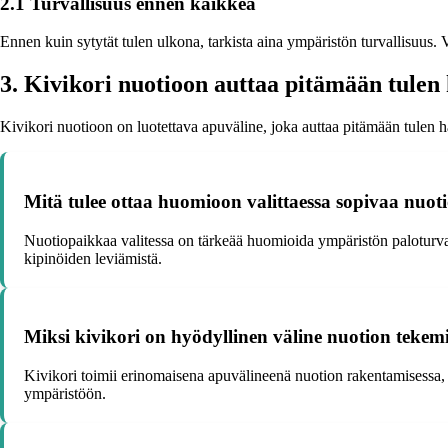
2.1 Turvallisuus ennen kaikkea
Ennen kuin sytytät tulen ulkona, tarkista aina ympäristön turvallisuus. V
3. Kivikori nuotioon auttaa pitämään tulen 
Kivikori nuotioon on luotettava apuväline, joka auttaa pitämään tulen ha
Mitä tulee ottaa huomioon valittaessa sopivaa nuot
Nuotiopaikkaa valitessa on tärkeää huomioida ympäristön paloturvalli
kipinöiden leviämistä.
Miksi kivikori on hyödyllinen väline nuotion tekem
Kivikori toimii erinomaisena apuvälineenä nuotion rakentamisessa, s
ympäristöön.