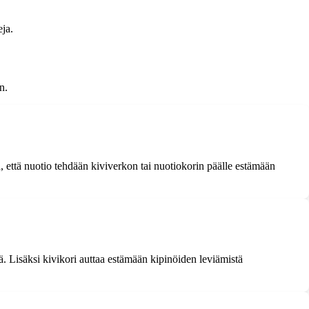
eja.
n.
a, että nuotio tehdään kiviverkon tai nuotiokorin päälle estämään
ä. Lisäksi kivikori auttaa estämään kipinöiden leviämistä