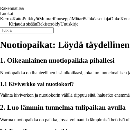
Rakennatilaa
Luokat
Kerros
Katto
Putkityöt
Muurari
Puuseppä
Mittari
Sähköasentaja
Onko
Kone
Kirjaudu sisään
Rekisteröidy
Uutiskirje
Nuotiopaikat: Löydä täydellinen 
1. Oikeanlainen nuotiopaikka pihallesi
Nuotiopaikka on ihanteellinen lisä ulkotilaasi, joka luo tunnelmallisen j
1.1 Kiviverkko vai nuotiokori?
Valinta kiviverkon ja nuotiokorin välillä riippuu siitä, haluatko enemm
2. Luo lämmin tunnelma tulipaikan avulla
Warma nuotiopaikka on paikka, jossa voi nauttia lämpimistä hetkistä ulko