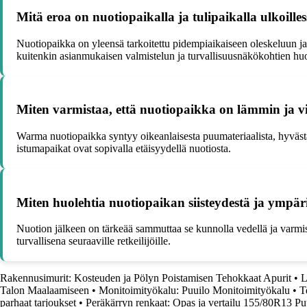
Mitä eroa on nuotiopaikalla ja tulipaikalla ulkoille
Nuotiopaikka on yleensä tarkoitettu pidempiaikaiseen oleskeluun j
kuitenkin asianmukaisen valmistelun ja turvallisuusnäkökohtien h
Miten varmistaa, että nuotiopaikka on lämmin ja vi
Warma nuotiopaikka syntyy oikeanlaisesta puumateriaalista, hyvästä i
istumapaikat ovat sopivalla etäisyydellä nuotiosta.
Miten huolehtia nuotiopaikan siisteydestä ja ympär
Nuotion jälkeen on tärkeää sammuttaa se kunnolla vedellä ja varmistaa
turvallisena seuraaville retkeilijöille.
Rakennusimurit: Kosteuden ja Pölyn Poistamisen Tehokkaat Apurit
•
L
Talon Maalaamiseen
•
Monitoimityökalu: Puuilo Monitoimityökalu
•
T
parhaat tarjoukset
•
Peräkärryn renkaat: Opas ja vertailu 155/80R13 Pu