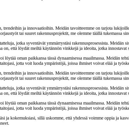
, trendeihin ja innovaatioihin. Meidän tavoitteemme on tarjota lukijoillem
jaustyöt tai suuret rakennusprojektit, me olemme täällä tukemassa sin
tatteluja, jotka syventävät ymmärrystäsi rakennusprosessista. Meidän si
na on, että löydät meiltä käytännön vinkkejä ja ideoita, jotka innostava
oi löytää oman paikkansa tässä dynaamisessa maailmassa. Meidän tehtäv
tojasi, jotta voit luoda ympäristöjä, joissa ihmiset voivat elää ja työsk
, trendeihin ja innovaatioihin. Meidän tavoitteemme on tarjota lukijoillem
jaustyöt tai suuret rakennusprojektit, me olemme täällä tukemassa sin
tatteluja, jotka syventävät ymmärrystäsi rakennusprosessista. Meidän si
na on, että löydät meiltä käytännön vinkkejä ja ideoita, jotka innostava
oi löytää oman paikkansa tässä dynaamisessa maailmassa. Meidän tehtäv
tojasi, jotta voit luoda ympäristöjä, joissa ihmiset voivat elää ja työsk
i ja kokemuksiasi, sillä uskomme, että yhdessä voimme oppia ja kasva
uneet.