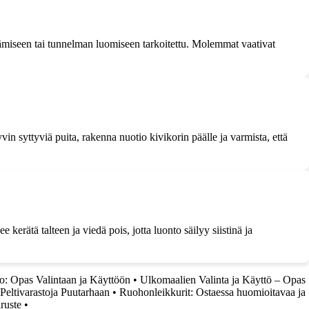
ämiseen tai tunnelman luomiseen tarkoitettu. Molemmat vaativat
in syttyviä puita, rakenna nuotio kivikorin päälle ja varmista, että
erätä talteen ja viedä pois, jotta luonto säilyy siistinä ja
o: Opas Valintaan ja Käyttöön
•
Ulkomaalien Valinta ja Käyttö – Opas
Peltivarastoja Puutarhaan
•
Ruohonleikkurit: Ostaessa huomioitavaa ja
ruste
•