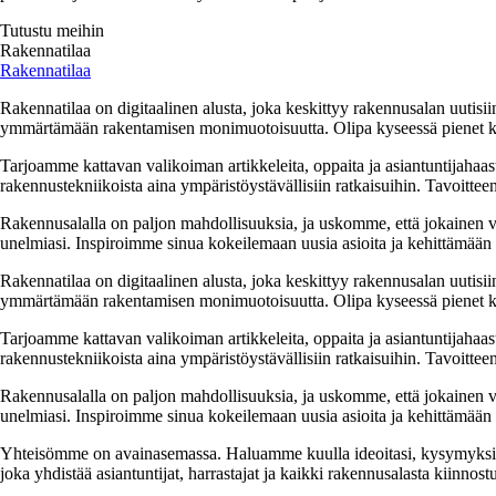
Tutustu meihin
Rakennatilaa
Rakennatilaa
Rakennatilaa on digitaalinen alusta, joka keskittyy rakennusalan uutisiin
ymmärtämään rakentamisen monimuotoisuutta. Olipa kyseessä pienet kor
Tarjoamme kattavan valikoiman artikkeleita, oppaita ja asiantuntijahaas
rakennustekniikoista aina ympäristöystävällisiin ratkaisuihin. Tavoittee
Rakennusalalla on paljon mahdollisuuksia, ja uskomme, että jokainen v
unelmiasi. Inspiroimme sinua kokeilemaan uusia asioita ja kehittämään tai
Rakennatilaa on digitaalinen alusta, joka keskittyy rakennusalan uutisiin
ymmärtämään rakentamisen monimuotoisuutta. Olipa kyseessä pienet kor
Tarjoamme kattavan valikoiman artikkeleita, oppaita ja asiantuntijahaas
rakennustekniikoista aina ympäristöystävällisiin ratkaisuihin. Tavoittee
Rakennusalalla on paljon mahdollisuuksia, ja uskomme, että jokainen v
unelmiasi. Inspiroimme sinua kokeilemaan uusia asioita ja kehittämään tai
Yhteisömme on avainasemassa. Haluamme kuulla ideoitasi, kysymyksiäs
joka yhdistää asiantuntijat, harrastajat ja kaikki rakennusalasta kiinnost