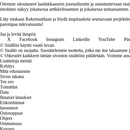
Olemme sitoutuneet laadukkaaseen journalismiin ja asiantuntevaan sis
intohimo näkyy jokaisessa artikkelissamme ja jokaisessa tarinassamme.
Liity mukaan Rakennatilaan ja löydä inspiraatiota seuraavaan projekti
parempaa tulevaisuutta!
Jaa ja levitä lämpöä
X
Facebook
Instagram
LinkedIn
YouTube
Pin
© Sisällön käyttö vaatii luvan.
© Sisältö on suojattu. Suosittelemme tuotteita, jotka me itse takaamme 
© Oikeudet kaikkeen tämän sivuston sisältöön pidätetään. Voimme ansait
Lisätietoja meistä
Kehitys
Mitä edustamme
Sivun takana
Tee ero
Toimitilat
Data
Ilmaiset lataukset
Erikoishinnat
lausunnot
Ostosoppaat
Ohjeet
Ominaisuus
Kuvaus