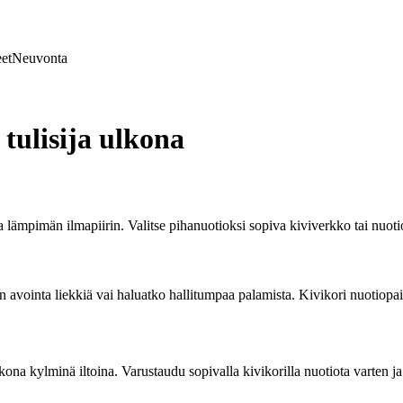
et
Neuvonta
tulisija ulkona
a lämpimän ilmapiirin. Valitse pihanuotioksi sopiva kiviverkko tai nuotiok
än avointa liekkiä vai haluatko hallitumpaa palamista. Kivikori nuotiopa
na kylminä iltoina. Varustaudu sopivalla kivikorilla nuotiota varten ja 