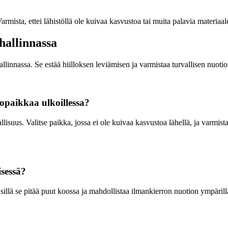
armista, ettei lähistöllä ole kuivaa kasvustoa tai muita palavia materiaal
hallinnassa
llinnassa. Se estää hiilloksen leviämisen ja varmistaa turvallisen nuotio
iopaikkaa ulkoillessa?
suus. Valitse paikka, jossa ei ole kuivaa kasvustoa lähellä, ja varmist
isessä?
illä se pitää puut koossa ja mahdollistaa ilmankierron nuotion ympärill