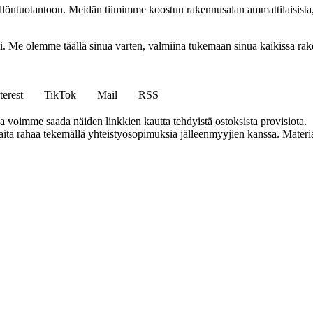
ällöntuotantoon. Meidän tiimimme koostuu rakennusalan ammattilaisista
isi. Me olemme täällä sinua varten, valmiina tukemaan sinua kaikissa r
terest
TikTok
Mail
RSS
ja voimme saada näiden linkkien kautta tehdyistä ostoksista provisiota.
a rahaa tekemällä yhteistyösopimuksia jälleenmyyjien kanssa. Materiaal