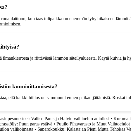
ssa?
a ruoanlaittoon, kun taas tulipaikka on enemmän lyhytaikaiseen lämmitt
uomioimisen.
ihtyisä?
lmankierrosta ja riittävästä lämmön säteilyalueesta. Käytä kuivia ja hyv
istön kunnioittamisesta?
, että kaikki hiillos on sammunut ennen paikan jättämistä. Roskat tulee k
asinpesunesteet: Valitse Paras ja Halvin vaihtoehto autollesi
•
Kuramatt
erassiöljy: Puun paras ystävä
•
Puuilo Pihavarasto ja Muut Vaihtoehdot 
uilon valikoimasta
•
Saparokoukku: Kalastajan Pieni Mutta Tehokas Va