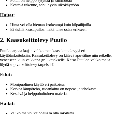
Poltin on helppo sytyttää ja sammuttaa
Kestävä rakenne, sopii hyvin ulkokäyttöön
Haitat:
Hinta voi olla hieman korkeampi kuin kilpailijoilla
Ei sisällä kaasupulloa, mikä tulee ostaa erikseen
2. Kaasukeittolevy Puuilo
Puuilo tarjoaa laajan valikoiman kaasukeittolevyjä eri
käyttötarkoituksiin. Kaasukeittolevy on kätevä apuväline niin retkelle,
veneeseen kuin vaikkapa grillikatokselle. Katso Puuilon valikoima ja
löydä sopiva keittolevy tarpeisiisi!
Edut:
Monipuolinen käyttö eri paikoissa
Korkea lämpöteho, ruoanlaitto on nopeaa ja tehokasta
Kestävä ja helppohoitoinen materiaali
Haitat:
Valikoima voi vaihdella ja olla rajoitettu