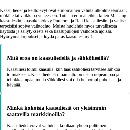
Kaasu liedet ja keittolevyt ovat erinomainen valinta ulkoilmaelämään,
mökille tai vaikkapa veneeseen. Tutustu eri malleihin, kuten Mustang
kaasuliesiin, kaasukeittolevy Puuiloon ja Retki kaasuliesiin, ja valitse
tarpeisiisi sopiva vaihtoehto. Muista huolehtia myös turvallisesta
käytöstä ja säilytyksestä sekä kaasupullojen vaihdosta ajoissa.
Hyödynnä tarjoukset ja löydä paras kaasuliesi nyt!
Mitä eroa on kaasuliedellä ja sähköliesillä?
Kaasuliesi toimii kaasulla, kun taas sähköliesi tarvitsee sähköä
toimiakseen. Kaasuliedellä ruoanlaitto on usein nopeampaa ja
tehokkaampaa, mutta sähköliesi voi olla helpompi puhdistaa ja
käyttää.
Minkä kokoisia kaasuliesiä on yleisimmin
saatavilla markkinoilla?
Kaasuliedet voivat vaihdella kooltaan yhden polttimen