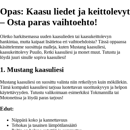
Opas: Kaasu liedet ja keittolevyt
– Osta paras vaihtoehto!
Oletko harkitsemassa uuden kaasulieden tai kaasukeittolevyn
hankintaa, mutta kaipaat lisätietoa eri vaihtoehdoista? Tässä oppaassa
käsittelemme suosittuja malleja, kuten Mustang kaasuliesi,
kaasukeittolevy Puuilo, Retki kaasuliesi ja monet muut. Tutustu ja
löydä juuri sinulle sopiva kaasuliesi!
1. Mustang kaasuliesi
Mustang kaasuliesi on suosittu valinta niin retkeilyyn kuin mökillekin.
Tämä kompakti kaasuliesi tarjoaa luotettavan suorituskyvyn ja helpon
käytettävyyden. Tutustu valikoimaan esimerkiksi Tokmannilla tai
Motonetissa ja löydä paras tarjous!
Edut:
Näppärä koko ja kannettavuus
Tehokas ja tasainen lämpötilansäätö