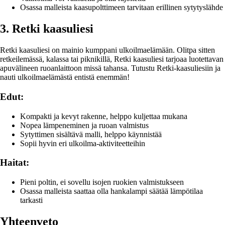
Osassa malleista kaasupolttimeen tarvitaan erillinen sytytyslähde
3. Retki kaasuliesi
Retki kaasuliesi on mainio kumppani ulkoilmaelämään. Olitpa sitten
retkeilemässä, kalassa tai piknikillä, Retki kaasuliesi tarjoaa luotettavan
apuvälineen ruoanlaittoon missä tahansa. Tutustu Retki-kaasuliesiin ja
nauti ulkoilmaelämästä entistä enemmän!
Edut:
Kompakti ja kevyt rakenne, helppo kuljettaa mukana
Nopea lämpeneminen ja ruoan valmistus
Sytyttimen sisältävä malli, helppo käynnistää
Sopii hyvin eri ulkoilma-aktiviteetteihin
Haitat:
Pieni poltin, ei sovellu isojen ruokien valmistukseen
Osassa malleista saattaa olla hankalampi säätää lämpötilaa
tarkasti
Yhteenveto