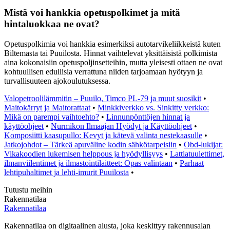
Mistä voi hankkia opetuspolkimet ja mitä
hintaluokkaa ne ovat?
Opetuspolkimia voi hankkia esimerkiksi autotarvikeliikkeistä kuten
Biltemasta tai Puuilosta. Hinnat vaihtelevat yksittäisistä polkimista
aina kokonaisiin opetuspoljinsetteihin, mutta yleisesti ottaen ne ovat
kohtuullisen edullisia verrattuna niiden tarjoamaan hyötyyn ja
turvallisuuteen ajokoulutuksessa.
Valopetroolilämmitin – Puuilo, Timco PL-79 ja muut suosikit
•
Maitokärryt ja Maitorattaat
•
Minkkiverkko vs. Sinkitty verkko:
Mikä on parempi vaihtoehto?
•
Linnunpönttöjen hinnat ja
käyttöohjeet
•
Nurmikon Ilmaajan Hyödyt ja Käyttöohjeet
•
Komposiitti kaasupullo: Kevyt ja kätevä valinta nestekaasulle
•
Jatkojohdot – Tärkeä apuväline kodin sähkötarpeisiin
•
Obd-lukijat:
Vikakoodien lukemisen helppous ja hyödyllisyys
•
Lattiatuulettimet,
ilmanviilentimet ja ilmastointilaitteet: Opas valintaan
•
Parhaat
lehtipuhaltimet ja lehti-imurit Puuilosta
•
Tutustu meihin
Rakennatilaa
Rakennatilaa
Rakennatilaa on digitaalinen alusta, joka keskittyy rakennusalan