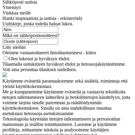
Sähköposti uutisia
Yhteistyö
Vinkkaa meille
Hanki inspiraatiota ja uutisia - rekisteröidy
Uutiskirje, jonka todella haluat lukea.
Mikä on sähköpostiosoitteesi?
Liity meihin
Olemme vastaanottaneet ilmoittautumisesi - kiitos
Olen lukenut ja hyväksyn ehdot.
Tilaamalla uutiskirjeen hyväksyt ehdot ja tietosuojakäytäntömme.
Voit aina peruuttaa tilauksen uudelleen.
Käytämme evästeitä parantaaksemme sekä sisältöä, toimintoja että
yleistä käyttökokemustasi.
Me ja kumppanimme käytämme evästeitä ja vastaavia tekniikoita
tietojen tallentamiseen laitteellesi ja henkilötietojen käsittelyyn, jotta
voimme tarjota sinulle paremman ja räätälöidymmän
käyttökokemuksen. Sinulla on aina mahdollisuus muuttaa
asetuksiasi tietosuoja-asetuksissamme
Teknologioita käytetään tietojen tallentamiseen ja personoidun
mainonnan ja sisällön toimittamiseen. Luomme ja käytämme
profiileja, mittaamme tuloksia ja analysoimme käyttäjien