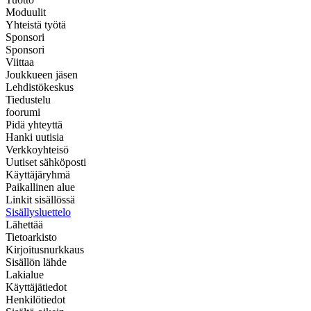
Moduulit
Yhteistä työtä
Sponsori
Sponsori
Viittaa
Joukkueen jäsen
Lehdistökeskus
Tiedustelu
foorumi
Pidä yhteyttä
Hanki uutisia
Verkkoyhteisö
Uutiset sähköposti
Käyttäjäryhmä
Paikallinen alue
Linkit sisällössä
Sisällysluettelo
Lähettää
Tietoarkisto
Kirjoitusnurkkaus
Sisällön lähde
Lakialue
Käyttäjätiedot
Henkilötiedot