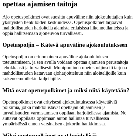
opettaa ajamisen taitoja
Ajo opetuspolkimet ovat suosittu apuväline niin ajokouluttajien kuin
yksityisten henkilöiden keskuudessa. Opetuspolkimet tarjoavat
mahdollisuuden harjoitella ajamista erilaisissa liikennetilanteissa ja
oppia hallitsemaan ajoneuvoa turvallisesti.
Opetuspoljin – Kätevä apuväline ajokoulutukseen
Opetuspoljin on erinomainen apuväline ajokoulutuksen
toteuttamiseen, ja sen avulla voidaan opettaa ajamisen perustaitoja
tehokkaasti ja turvallisesti. Monipuolinen opetuspoljinsetti tarjoaa
mahdollisuuden kattavaan ajoharjoitteluun niin aloittelijoille kuin
kokeneemmillekin kuljettajille.
Mitä ovat opetuspolkimet ja miksi niitä käytetään?
Opetuspolkimet ovat erityisesti ajokoulutuksessa käytettäviä
polkimia, jotka mahdollistavat opettajan ohjaamisen ja
turvallisuuden varmistamisen oppilaan harjoitellessa ajamista. Ne
auttavat oppilasta oppimaan auton hallintaa turvallisessa
ympäristössä ennen varsinaisen ajokortin hankkimista.
Miksi opetuspolkimet ovat hyödyllisiä