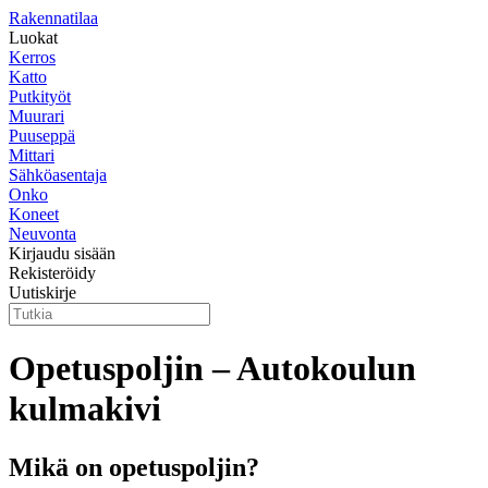
Rakennatilaa
Luokat
Kerros
Katto
Putkityöt
Muurari
Puuseppä
Mittari
Sähköasentaja
Onko
Koneet
Neuvonta
Kirjaudu sisään
Rekisteröidy
Uutiskirje
Opetuspoljin – Autokoulun
kulmakivi
Mikä on opetuspoljin?