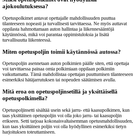
ajokoulutuksessa?
Opetuspolkimet antavat opettajalle mahdollisuuden puuttua
tilanteeseen nopeasti ja turvallisesti tarvittaessa. Ne myös auttavat
oppilasta hahmottamaan auton hallintaa ja liikennesääntöjä
käytännössä, mikä voi parantaa oppimistuloksia ja lisätä
turvallisuutta liikenteessä.
Miten opetuspoljin toimii käytännössä autossa?
Opetuspoljin asennetaan auton polkimien päälle siten, että opettaja
voi tarvittaessa painaa omia polkimiaan oppilaan polkimiin
vaikuttamatta. Tämä mahdollistaa opettajan puuttumisen tilanteeseen
esimerkiksi hätäjarrutuksen tai nopeuden säätämisen avulla.
Mitä eroa on opetuspoljinsetillä ja yksittäisellä
opetuspolkimella?
Opetuspoljinsetti sisältää usein sekä jarru- että kaasupolkimen, kun
taas yksittäinen opetuspoljin voi olla joko jarru- tai kaasupoljin
erikseen. Setti tarjoaa kokonaisvaltaisemman opetusmahdollisuuden,
kun taas yksittäinen poljin voi olla hyödyllinen esimerkiksi tietyn
harjoituksen toteuttamiseen.