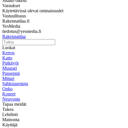
Sisältö oikein
Varaukset
Käytettävissä olevat ominaisuudet
Vastuullisuus
Rakennatilaa.fi
YesMedia
tiedotus@yesmedia.fi
Rakennatilaa
Luokat
Kerros
Katto
Putkityöt
Muurari
Puuseppä
Mittari
Sähköasentaja
Onko
Koneet
Neuvonta
Tapaa meidät
Tukea
Lehdistö
Mainonta
Käyttäjä