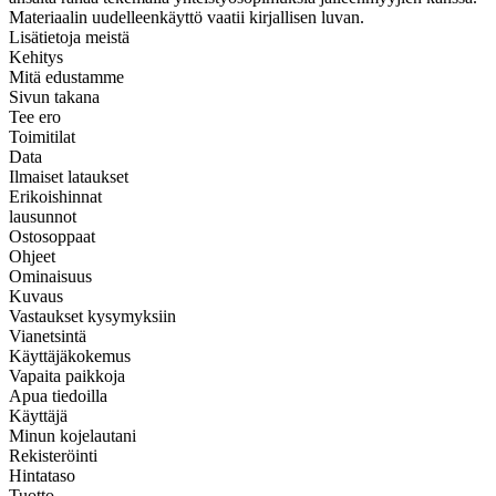
Materiaalin uudelleenkäyttö vaatii kirjallisen luvan.
Lisätietoja meistä
Kehitys
Mitä edustamme
Sivun takana
Tee ero
Toimitilat
Data
Ilmaiset lataukset
Erikoishinnat
lausunnot
Ostosoppaat
Ohjeet
Ominaisuus
Kuvaus
Vastaukset kysymyksiin
Vianetsintä
Käyttäjäkokemus
Vapaita paikkoja
Apua tiedoilla
Käyttäjä
Minun kojelautani
Rekisteröinti
Hintataso
Tuotto