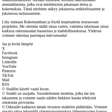
ammattilaisista, jotka ovat intohimoisia jakamaan tietoa ja
kokemuksia. Tämä intohimo näkyy jokaisessa artikkelissamme ja
jokaisessa tarinassamme.
Liity mukaan Rakennatilaan ja löydä inspiraatiota seuraavaan
projektiisi. Me olemme täällä sinua varten, valmiina tukemaan sinua
kaikissa rakennusalan haasteissa ja mahdollisuuksissa. Yhdessä
voimme rakentaa parempaa tulevaisuutta!
Jaa ja levitä lämpöä
X
Facebook
Instagram
LinkedIn
YouTube
Pinterest
TikTok
Mail
RSS
© Sisällön käyttö vaatii luvan.
© Sisältö on suojattu. Suosittelemme tuotteita, jotka me itse
takaamme ja voimme saada näiden linkkien kautta tehdyistä
ostoksista provisiota.
© Oikeudet kaikkeen tämän sivuston sisältöön pidätetään. Voimme
ansaita rahaa tekemällä yhteistyösopimuksia jälleenmyyjien kanssa.