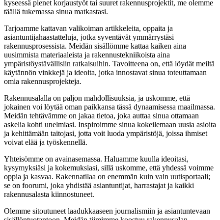
kyseessä pienet korjaustyöt tai suuret rakennusprojektit, me olemme
täällä tukemassa sinua matkastasi.
Tarjoamme kattavan valikoiman artikkeleita, oppaita ja
asiantuntijahaastatteluja, jotka syventävät ymmärrystäsi
rakennusprosessista. Meidän sisällömme kattaa kaiken aina
uusimmista materiaaleista ja rakennustekniikoista aina
ympäristöystävällisiin ratkaisuihin. Tavoitteena on, että löydät meiltä
käytännön vinkkejä ja ideoita, jotka innostavat sinua toteuttamaan
omia rakennusprojekteja.
Rakennusalalla on paljon mahdollisuuksia, ja uskomme, että
jokainen voi löytää oman paikkansa tässä dynaamisessa maailmassa.
Meidän tehtävämme on jakaa tietoa, joka auttaa sinua ottamaan
askelia kohti unelmiasi. Inspiroimme sinua kokeilemaan uusia asioita
ja kehittämään taitojasi, jotta voit luoda ympäristöjä, joissa ihmiset
voivat elää ja työskennellä.
Yhteisömme on avainasemassa. Haluamme kuulla ideoitasi,
kysymyksiäsi ja kokemuksiasi, sillä uskomme, että yhdessä voimme
oppia ja kasvaa. Rakennatilaa on enemmän kuin vain uutisportaali;
se on foorumi, joka yhdistää asiantuntijat, harrastajat ja kaikki
rakennusalasta kiinnostuneet.
Olemme sitoutuneet laadukkaaseen journalismiin ja asiantuntevaan
sisällöntuotantoon. Meidän tiimimme koostuu rakennusalan