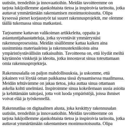
uutisiin, trendeihin ja innovaatioihin. Meidän tavoitteemme on
tarjota lukijoillemme ajankohtaista tietoa ja inspiroivia tarinoita, jotka
auttavat ymmärtämään rakentamisen monimuotoisuutta. Olipa
kyseessä pienet korjaustyöt tai suuret rakennusprojektit, me olemme
täällä tukemassa sinua matkastasi.
Tarjoamme kattavan valikoiman artikkeleita, oppaita ja
asiantuntijahaastatteluja, jotka syventävät ymmärrystäsi
rakennusprosessista. Meidän sisällömme kattaa kaiken aina
uusimmista materiaaleista ja rakennustekniikoista aina
ympäristöystävällisiin ratkaisuihin. Tavoitteena on, että löydät meiltä
käytännön vinkkejä ja ideoita, jotka innostavat sinua toteuttamaan
omia rakennusprojekteja.
Rakennusalalla on paljon mahdollisuuksia, ja uskomme, että
jokainen voi löytää oman paikkansa tässä dynaamisessa maailmassa.
Meidän tehtävämme on jakaa tietoa, joka auttaa sinua ottamaan
askelia kohti unelmiasi. Inspiroimme sinua kokeilemaan uusia asioita
ja kehittämään taitojasi, jotta voit luoda ympäristöjä, joissa ihmiset
voivat elää ja työskennellä.
Rakennatilaa on digitaalinen alusta, joka keskittyy rakennusalan
uutisiin, trendeihin ja innovaatioihin. Meidän tavoitteemme on
tarjota lukijoillemme ajankohtaista tietoa ja inspiroivia tarinoita, jotka
auttavat ymmärtämään rakentamisen monimuotoisuutta. Olipa