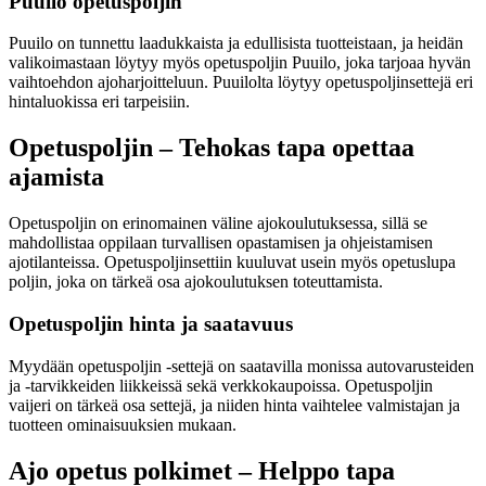
Puuilo opetuspoljin
Puuilo on tunnettu laadukkaista ja edullisista tuotteistaan, ja heidän
valikoimastaan löytyy myös opetuspoljin Puuilo, joka tarjoaa hyvän
vaihtoehdon ajoharjoitteluun. Puuilolta löytyy opetuspoljinsettejä eri
hintaluokissa eri tarpeisiin.
Opetuspoljin – Tehokas tapa opettaa
ajamista
Opetuspoljin on erinomainen väline ajokoulutuksessa, sillä se
mahdollistaa oppilaan turvallisen opastamisen ja ohjeistamisen
ajotilanteissa. Opetuspoljinsettiin kuuluvat usein myös opetuslupa
poljin, joka on tärkeä osa ajokoulutuksen toteuttamista.
Opetuspoljin hinta ja saatavuus
Myydään opetuspoljin -settejä on saatavilla monissa autovarusteiden
ja -tarvikkeiden liikkeissä sekä verkkokaupoissa. Opetuspoljin
vaijeri on tärkeä osa settejä, ja niiden hinta vaihtelee valmistajan ja
tuotteen ominaisuuksien mukaan.
Ajo opetus polkimet – Helppo tapa