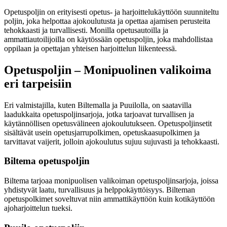
Opetuspoljin on erityisesti opetus- ja harjoittelukäyttöön suunniteltu
poljin, joka helpottaa ajokoulutusta ja opettaa ajamisen perusteita
tehokkaasti ja turvallisesti. Monilla opetusautoilla ja
ammattiautoilijoilla on käytössään opetuspoljin, joka mahdollistaa
oppilaan ja opettajan yhteisen harjoittelun liikenteessä.
Opetuspoljin – Monipuolinen valikoima
eri tarpeisiin
Eri valmistajilla, kuten Biltemalla ja Puuilolla, on saatavilla
laadukkaita opetuspoljinsarjoja, jotka tarjoavat turvallisen ja
käytännöllisen opetusvälineen ajokoulutukseen. Opetuspoljinsetit
sisältävät usein opetusjarrupolkimen, opetuskaasupolkimen ja
tarvittavat vaijerit, jolloin ajokoulutus sujuu sujuvasti ja tehokkaasti.
Biltema opetuspoljin
Biltema tarjoaa monipuolisen valikoiman opetuspoljinsarjoja, joissa
yhdistyvät laatu, turvallisuus ja helppokäyttöisyys. Bilteman
opetuspolkimet soveltuvat niin ammattikäyttöön kuin kotikäyttöön
ajoharjoittelun tueksi.