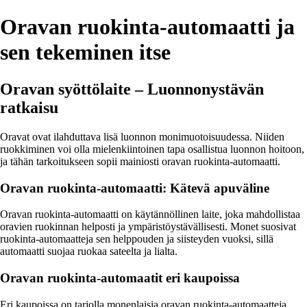
Oravan ruokinta-automaatti ja
sen tekeminen itse
Oravan syöttölaite – Luonnonystävän
ratkaisu
Oravat ovat ilahduttava lisä luonnon monimuotoisuudessa. Niiden
ruokkiminen voi olla mielenkiintoinen tapa osallistua luonnon hoitoon,
ja tähän tarkoitukseen sopii mainiosti oravan ruokinta-automaatti.
Oravan ruokinta-automaatti: Kätevä apuväline
Oravan ruokinta-automaatti on käytännöllinen laite, joka mahdollistaa
oravien ruokinnan helposti ja ympäristöystävällisesti. Monet suosivat
ruokinta-automaatteja sen helppouden ja siisteyden vuoksi, sillä
automaatti suojaa ruokaa sateelta ja lialta.
Oravan ruokinta-automaatit eri kaupoissa
Eri kaupoissa on tarjolla monenlaisia oravan ruokinta-automaatteja.