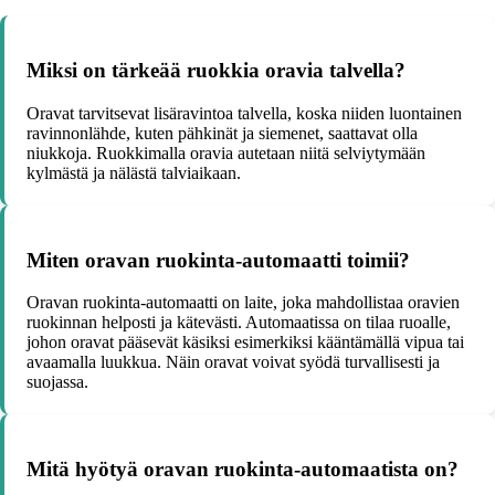
Miksi on tärkeää ruokkia oravia talvella?
Oravat tarvitsevat lisäravintoa talvella, koska niiden luontainen
ravinnonlähde, kuten pähkinät ja siemenet, saattavat olla
niukkoja. Ruokkimalla oravia autetaan niitä selviytymään
kylmästä ja nälästä talviaikaan.
Miten oravan ruokinta-automaatti toimii?
Oravan ruokinta-automaatti on laite, joka mahdollistaa oravien
ruokinnan helposti ja kätevästi. Automaatissa on tilaa ruoalle,
johon oravat pääsevät käsiksi esimerkiksi kääntämällä vipua tai
avaamalla luukkua. Näin oravat voivat syödä turvallisesti ja
suojassa.
Mitä hyötyä oravan ruokinta-automaatista on?