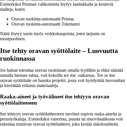
Esimerkiksi Prisman valikoimista löytyy laadukkaita ja kestäviä
malleja, kuten
Oravan ruokinta-automaatti Prisma
Oravan ruokinta-automaatti Tokmanni
Näitä löytyy usein myös verkkokaupoista, joten tarjonta on
monipuolinen.
Itse tehty oravan syöttölaite – Luovuutta
ruokinnassa
Jos haluat toteuttaa oravan ruokinnan omalla tyylilläsi ja ehkä säästää
samalla hieman rahaa, voit kokeilla tee itse -ratkaisua. Tee se itse
oravan syöttölaite on hauska projekti, jossa voit hyödyntää luovuuttasi
ja kierrättää erilaisia materiaaleja.
Raaka-aineet ja työvälineet itse tehtyyn oravan
syöttölaitteeseen
Itse tehtyyn oravan syöttölaitteeseen tarvitset sopivia raaka-aineita ja
perustyökaluja. Esimerkiksi vanerista, puusta tai muovilaatikosta voit
rakentaa toimivan oravan syöttölaitteen, joka kestää sääolosuhteita.