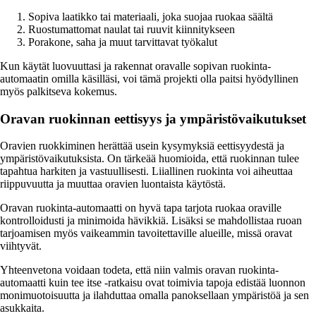
Sopiva laatikko tai materiaali, joka suojaa ruokaa säältä
Ruostumattomat naulat tai ruuvit kiinnitykseen
Porakone, saha ja muut tarvittavat työkalut
Kun käytät luovuuttasi ja rakennat oravalle sopivan ruokinta-
automaatin omilla käsilläsi, voi tämä projekti olla paitsi hyödyllinen
myös palkitseva kokemus.
Oravan ruokinnan eettisyys ja ympäristövaikutukset
Oravien ruokkiminen herättää usein kysymyksiä eettisyydestä ja
ympäristövaikutuksista. On tärkeää huomioida, että ruokinnan tulee
tapahtua harkiten ja vastuullisesti. Liiallinen ruokinta voi aiheuttaa
riippuvuutta ja muuttaa oravien luontaista käytöstä.
Oravan ruokinta-automaatti on hyvä tapa tarjota ruokaa oraville
kontrolloidusti ja minimoida hävikkiä. Lisäksi se mahdollistaa ruoan
tarjoamisen myös vaikeammin tavoitettaville alueille, missä oravat
viihtyvät.
Yhteenvetona voidaan todeta, että niin valmis oravan ruokinta-
automaatti kuin tee itse -ratkaisu ovat toimivia tapoja edistää luonnon
monimuotoisuutta ja ilahduttaa omalla panoksellaan ympäristöä ja sen
asukkaita.