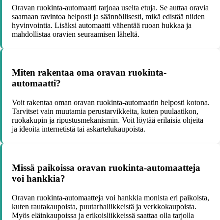
Oravan ruokinta-automaatti tarjoaa useita etuja. Se auttaa oravia
saamaan ravintoa helposti ja säännöllisesti, mikä edistää niiden
hyvinvointia. Lisäksi automaatti vähentää ruoan hukkaa ja
mahdollistaa oravien seuraamisen läheltä.
Miten rakentaa oma oravan ruokinta-
automaatti?
Voit rakentaa oman oravan ruokinta-automaatin helposti kotona.
Tarvitset vain muutamia perustarvikkeita, kuten puulaatikon,
ruokakupin ja ripustusmekanismin. Voit löytää erilaisia ohjeita
ja ideoita internetistä tai askartelukaupoista.
Missä paikoissa oravan ruokinta-automaatteja
voi hankkia?
Oravan ruokinta-automaatteja voi hankkia monista eri paikoista,
kuten rautakaupoista, puutarhaliikkeistä ja verkkokaupoista.
Myös eläinkaupoissa ja erikoisliikkeissä saattaa olla tarjolla