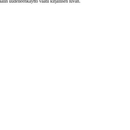
in uudelleenkäyttö vaatii kirjallisen luvan.