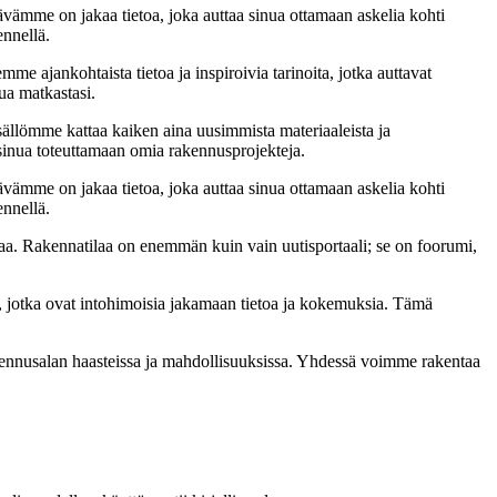
ämme on jakaa tietoa, joka auttaa sinua ottamaan askelia kohti
ennellä.
me ajankohtaista tietoa ja inspiroivia tarinoita, jotka auttavat
ua matkastasi.
sällömme kattaa kaiken aina uusimmista materiaaleista ja
t sinua toteuttamaan omia rakennusprojekteja.
ämme on jakaa tietoa, joka auttaa sinua ottamaan askelia kohti
ennellä.
a. Rakennatilaa on enemmän kuin vain uutisportaali; se on foorumi,
, jotka ovat intohimoisia jakamaan tietoa ja kokemuksia. Tämä
akennusalan haasteissa ja mahdollisuuksissa. Yhdessä voimme rakentaa