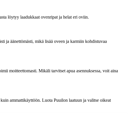
ta löytyy laadukkaat ovenripat ja helat eri oviin.
sti ja äänettömästi, mikä lisää oveen ja karmiin kohdistuvaa
imii moitteettomasti. Mikäli tarvitset apua asennuksessa, voit aina
- kuin ammattikäyttöön. Luota Puuilon laatuun ja valitse oikeat