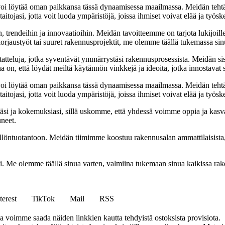
oi löytää oman paikkansa tässä dynaamisessa maailmassa. Meidän tehtäv
tojasi, jotta voit luoda ympäristöjä, joissa ihmiset voivat elää ja työsk
, trendeihin ja innovaatioihin. Meidän tavoitteemme on tarjota lukijoillem
jaustyöt tai suuret rakennusprojektit, me olemme täällä tukemassa sin
tatteluja, jotka syventävät ymmärrystäsi rakennusprosessista. Meidän si
na on, että löydät meiltä käytännön vinkkejä ja ideoita, jotka innostava
oi löytää oman paikkansa tässä dynaamisessa maailmassa. Meidän tehtäv
tojasi, jotta voit luoda ympäristöjä, joissa ihmiset voivat elää ja työsk
i ja kokemuksiasi, sillä uskomme, että yhdessä voimme oppia ja kasva
uneet.
ällöntuotantoon. Meidän tiimimme koostuu rakennusalan ammattilaisista
isi. Me olemme täällä sinua varten, valmiina tukemaan sinua kaikissa r
terest
TikTok
Mail
RSS
ja voimme saada näiden linkkien kautta tehdyistä ostoksista provisiota.