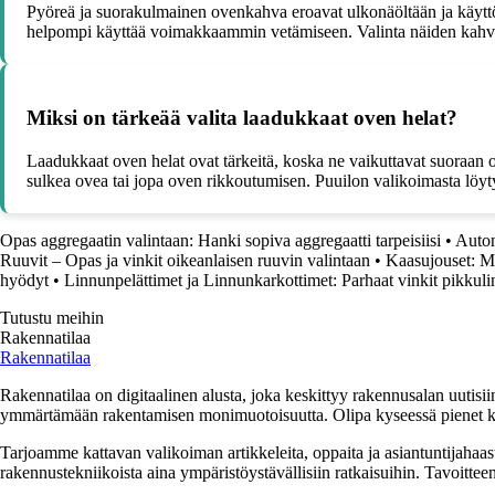
Pyöreä ja suorakulmainen ovenkahva eroavat ulkonäöltään ja käy
helpompi käyttää voimakkaammin vetämiseen. Valinta näiden kahvojen
Miksi on tärkeää valita laadukkaat oven helat?
Laadukkaat oven helat ovat tärkeitä, koska ne vaikuttavat suoraan o
sulkea ovea tai jopa oven rikkoutumisen. Puuilon valikoimasta löyty
Opas aggregaatin valintaan: Hanki sopiva aggregaatti tarpeisiisi
•
Auton
Ruuvit – Opas ja vinkit oikeanlaisen ruuvin valintaan
•
Kaasujouset: Mo
hyödyt
•
Linnunpelättimet ja Linnunkarkottimet: Parhaat vinkit pikkuli
Tutustu meihin
Rakennatilaa
Rakennatilaa
Rakennatilaa on digitaalinen alusta, joka keskittyy rakennusalan uutisiin
ymmärtämään rakentamisen monimuotoisuutta. Olipa kyseessä pienet kor
Tarjoamme kattavan valikoiman artikkeleita, oppaita ja asiantuntijahaas
rakennustekniikoista aina ympäristöystävällisiin ratkaisuihin. Tavoittee