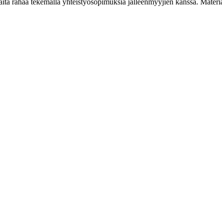
a rahaa tekemällä yhteistyösopimuksia jälleenmyyjien kanssa. Materiaal