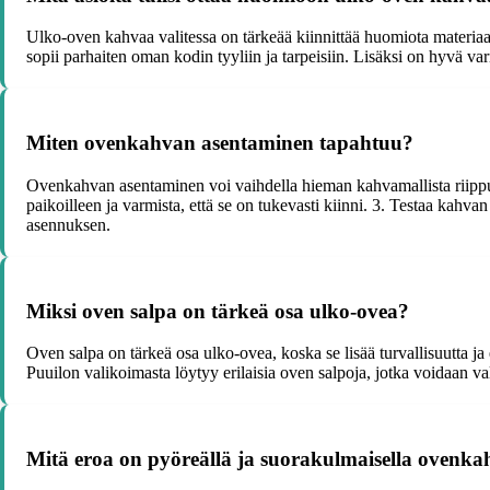
Ulko-oven kahvaa valitessa on tärkeää kiinnittää huomiota materiaal
sopii parhaiten oman kodin tyyliin ja tarpeisiin. Lisäksi on hyvä var
Miten ovenkahvan asentaminen tapahtuu?
Ovenkahvan asentaminen voi vaihdella hieman kahvamallista riippuen,
paikoilleen ja varmista, että se on tukevasti kiinni. 3. Testaa kahva
asennuksen.
Miksi oven salpa on tärkeä osa ulko-ovea?
Oven salpa on tärkeä osa ulko-ovea, koska se lisää turvallisuutta ja 
Puuilon valikoimasta löytyy erilaisia oven salpoja, jotka voidaan 
Mitä eroa on pyöreällä ja suorakulmaisella ovenka