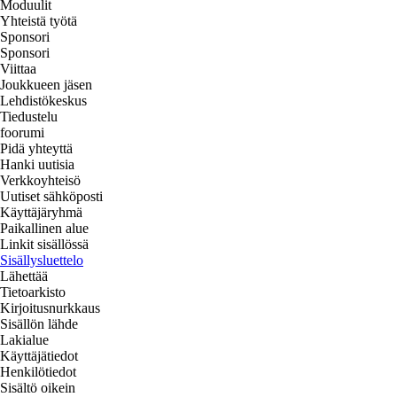
Moduulit
Yhteistä työtä
Sponsori
Sponsori
Viittaa
Joukkueen jäsen
Lehdistökeskus
Tiedustelu
foorumi
Pidä yhteyttä
Hanki uutisia
Verkkoyhteisö
Uutiset sähköposti
Käyttäjäryhmä
Paikallinen alue
Linkit sisällössä
Sisällysluettelo
Lähettää
Tietoarkisto
Kirjoitusnurkkaus
Sisällön lähde
Lakialue
Käyttäjätiedot
Henkilötiedot
Sisältö oikein