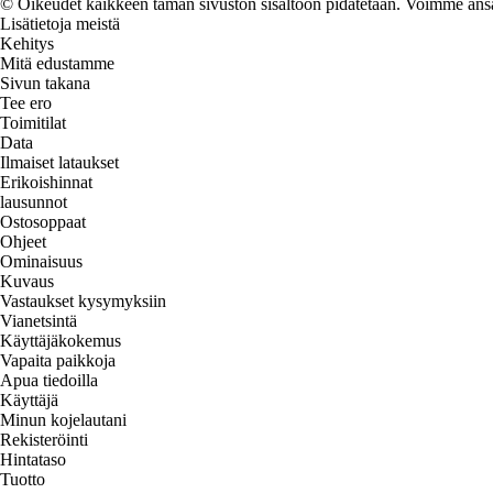
© Oikeudet kaikkeen tämän sivuston sisältöön pidätetään. Voimme ansait
Lisätietoja meistä
Kehitys
Mitä edustamme
Sivun takana
Tee ero
Toimitilat
Data
Ilmaiset lataukset
Erikoishinnat
lausunnot
Ostosoppaat
Ohjeet
Ominaisuus
Kuvaus
Vastaukset kysymyksiin
Vianetsintä
Käyttäjäkokemus
Vapaita paikkoja
Apua tiedoilla
Käyttäjä
Minun kojelautani
Rekisteröinti
Hintataso
Tuotto