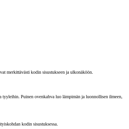
avat merkittävästi kodin sisustukseen ja ulkonäköön.
n ja tyyleihin. Puinen ovenkahva luo lämpimän ja luonnollisen ilmeen,
sityiskohdan kodin sisustuksessa.