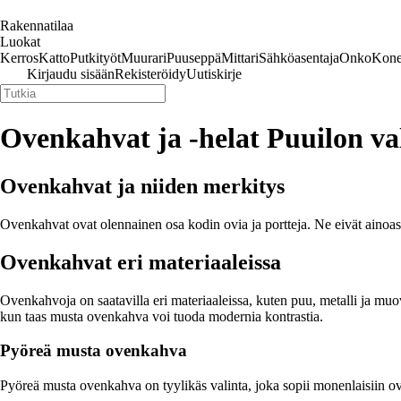
Rakennatilaa
Luokat
Kerros
Katto
Putkityöt
Muurari
Puuseppä
Mittari
Sähköasentaja
Onko
Kone
Kirjaudu sisään
Rekisteröidy
Uutiskirje
Ovenkahvat ja -helat Puuilon va
Ovenkahvat ja niiden merkitys
Ovenkahvat ovat olennainen osa kodin ovia ja portteja. Ne eivät ainoas
Ovenkahvat eri materiaaleissa
Ovenkahvoja on saatavilla eri materiaaleissa, kuten puu, metalli ja muo
kun taas musta ovenkahva voi tuoda modernia kontrastia.
Pyöreä musta ovenkahva
Pyöreä musta ovenkahva on tyylikäs valinta, joka sopii monenlaisiin ovi