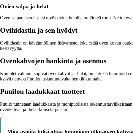
Ovien salpa ja helat
Oven salpauksen lisäksi myös ovien heloilla on tärkeä rooli. Ne tukevat
Ovihidastin ja sen hyödyt
Ovihidastin on käytännöllinen lisävaruste, joka estää oven kovan pauka
kestävyyttä.
Ovenkahvojen hankinta ja asennus
Kun olet valinnut sopivat ovenkahvat ja -helat, on tärkeää huomioida nii
kysyä neuvoa Puuilon asiantuntevalta henkilökunnalta.
Puuilon laadukkaat tuotteet
Puuilo tunnetaan laadukkaista ja monipuolisista rakennustarvikkeistaan. 
ovenkahvat ja -helat kotisi tarpeisiin!
Mitä asioita tulisi ottaa huomioon ulko-oven kahvaa