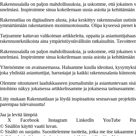
Rakennusalalla on paljon mahdollisuuksia, ja uskomme, että jokainen v
unelmiasi. Inspiroimme sinua kokeilemaan uusia asioita ja kehittämään tai
Rakennatilaa on digitaalinen alusta, joka keskittyy rakennusalan uutisiin
ymmärtämään rakentamisen monimuotoisuutta. Olipa kyseessä pienet kor
Tarjoamme kattavan valikoiman artikkeleita, oppaita ja asiantuntijahaas
rakennustekniikoista aina ympäristöystävällisiin ratkaisuihin. Tavoittee
Rakennusalalla on paljon mahdollisuuksia, ja uskomme, että jokainen v
unelmiasi. Inspiroimme sinua kokeilemaan uusia asioita ja kehittämään tai
Yhteisömme on avainasemassa. Haluamme kuulla ideoitasi, kysymyksiäs
joka yhdistää asiantuntijat, harrastajat ja kaikki rakennusalasta kiinnost
Olemme sitoutuneet laadukkaaseen journalismiin ja asiantuntevaan sis
intohimo näkyy jokaisessa artikkelissamme ja jokaisessa tarinassamme.
Liity mukaan Rakennatilaan ja löydä inspiraatiota seuraavaan projekti
parempaa tulevaisuutta!
Jaa ja levitä lämpöä
X
Facebook
Instagram
LinkedIn
YouTube
Pin
© Sisällön käyttö vaatii luvan.
© Sisältö on suojattu. Suosittelemme tuotteita, jotka me itse takaamme 