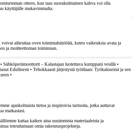
omisemman otteen, kun taas suorakulmainen kahva voi olla
tuu käyttäjälle mukavimmalta.
voivat aiheuttaa oven toimintahäiriöitä, kuten vaikeuksia avata ja
sen ja moitteettoman toiminnan.
•
Sähköperämoottorit – Kalastajan luotettava kumppani vesillä
•
asut Edullisesti
•
Tehokkaasti järjestystä työtilaan: Työkaluseinä ja sen
kseen
•
me ajankohtaista tietoa ja inspiroivia tarinoita, jotka auttavat
ua matkastasi.
sällömme kattaa kaiken aina uusimmista materiaaleista ja
t sinua toteuttamaan omia rakennusprojekteja.