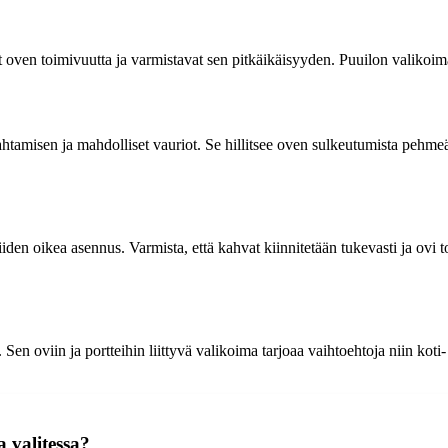
 oven toimivuutta ja varmistavat sen pitkäikäisyyden. Puuilon valikoimas
htamisen ja mahdolliset vauriot. Se hillitsee oven sulkeutumista pehmeä
den oikea asennus. Varmista, että kahvat kiinnitetään tukevasti ja ovi to
Sen oviin ja portteihin liittyvä valikoima tarjoaa vaihtoehtoja niin koti
 valitessa?