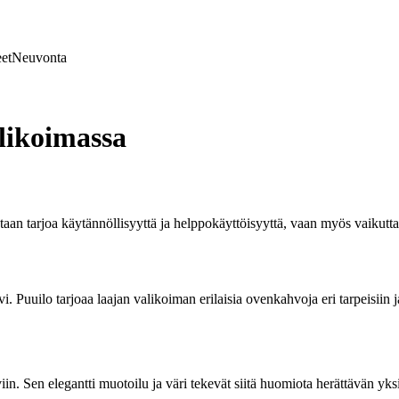
et
Neuvonta
likoimassa
taan tarjoa käytännöllisyyttä ja helppokäyttöisyyttä, vaan myös vaikutt
vi. Puuilo tarjoaa laajan valikoiman erilaisia ovenkahvoja eri tarpeisii
in. Sen elegantti muotoilu ja väri tekevät siitä huomiota herättävän yk