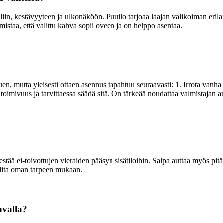
iin, kestävyyteen ja ulkonäköön. Puuilo tarjoaa laajan valikoiman erilai
mistaa, että valittu kahva sopii oveen ja on helppo asentaa.
 mutta yleisesti ottaen asennus tapahtuu seuraavasti: 1. Irrota vanha k
n toimivuus ja tarvittaessa säädä sitä. On tärkeää noudattaa valmistajan 
estää ei-toivottujen vieraiden pääsyn sisätiloihin. Salpa auttaa myös pitä
valita oman tarpeen mukaan.
hvalla?