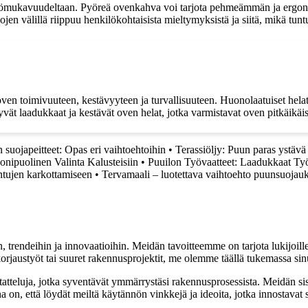
ttömukavuudeltaan. Pyöreä ovenkahva voi tarjota pehmeämmän ja ergon
 välillä riippuu henkilökohtaisista mieltymyksistä ja siitä, mikä tun
ven toimivuuteen, kestävyyteen ja turvallisuuteen. Huonolaatuiset helat 
vät laadukkaat ja kestävät oven helat, jotka varmistavat oven pitkäikäi
 suojapeitteet: Opas eri vaihtoehtoihin
•
Terassiöljy: Puun paras ystävä
nipuolinen Valinta Kalusteisiin
•
Puuilon Työvaatteet: Laadukkaat Työ
ntujen karkottamiseen
•
Tervamaali – luotettava vaihtoehto puunsuojau
, trendeihin ja innovaatioihin. Meidän tavoitteemme on tarjota lukijoillem
jaustyöt tai suuret rakennusprojektit, me olemme täällä tukemassa sin
tatteluja, jotka syventävät ymmärrystäsi rakennusprosessista. Meidän si
na on, että löydät meiltä käytännön vinkkejä ja ideoita, jotka innostava