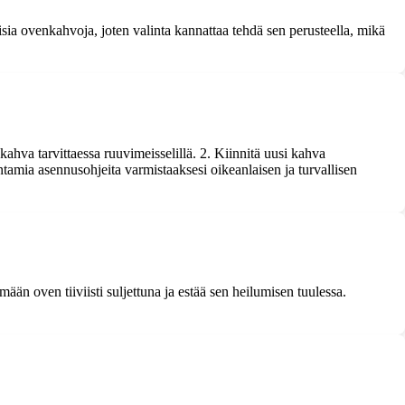
sia ovenkahvoja, joten valinta kannattaa tehdä sen perusteella, mikä
ahva tarvittaessa ruuvimeisselillä. 2. Kiinnitä uusi kahva
antamia asennusohjeita varmistaaksesi oikeanlaisen ja turvallisen
mään oven tiiviisti suljettuna ja estää sen heilumisen tuulessa.