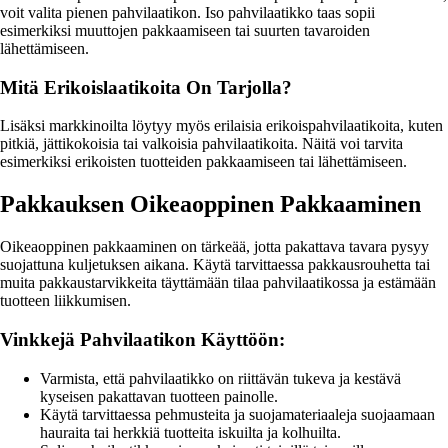
voit valita pienen pahvilaatikon. Iso pahvilaatikko taas sopii
esimerkiksi muuttojen pakkaamiseen tai suurten tavaroiden
lähettämiseen.
Mitä Erikoislaatikoita On Tarjolla?
Lisäksi markkinoilta löytyy myös erilaisia erikoispahvilaatikoita, kuten
pitkiä, jättikokoisia tai valkoisia pahvilaatikoita. Näitä voi tarvita
esimerkiksi erikoisten tuotteiden pakkaamiseen tai lähettämiseen.
Pakkauksen Oikeaoppinen Pakkaaminen
Oikeaoppinen pakkaaminen on tärkeää, jotta pakattava tavara pysyy
suojattuna kuljetuksen aikana. Käytä tarvittaessa pakkausrouhetta tai
muita pakkaustarvikkeita täyttämään tilaa pahvilaatikossa ja estämään
tuotteen liikkumisen.
Vinkkejä Pahvilaatikon Käyttöön:
Varmista, että pahvilaatikko on riittävän tukeva ja kestävä
kyseisen pakattavan tuotteen painolle.
Käytä tarvittaessa pehmusteita ja suojamateriaaleja suojaamaan
hauraita tai herkkiä tuotteita iskuilta ja kolhuilta.