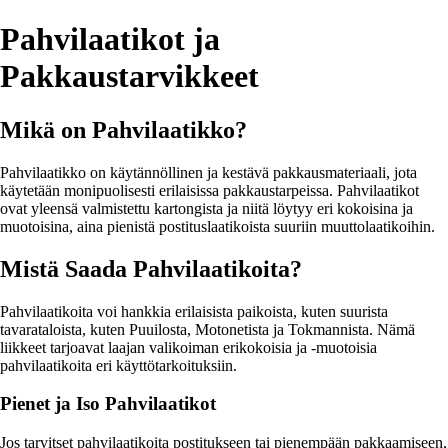
Pahvilaatikot ja
Pakkaustarvikkeet
Mikä on Pahvilaatikko?
Pahvilaatikko on käytännöllinen ja kestävä pakkausmateriaali, jota
käytetään monipuolisesti erilaisissa pakkaustarpeissa. Pahvilaatikot
ovat yleensä valmistettu kartongista ja niitä löytyy eri kokoisina ja
muotoisina, aina pienistä postituslaatikoista suuriin muuttolaatikoihin.
Mistä Saada Pahvilaatikoita?
Pahvilaatikoita voi hankkia erilaisista paikoista, kuten suurista
tavarataloista, kuten Puuilosta, Motonetista ja Tokmannista. Nämä
liikkeet tarjoavat laajan valikoiman erikokoisia ja -muotoisia
pahvilaatikoita eri käyttötarkoituksiin.
Pienet ja Iso Pahvilaatikot
Jos tarvitset pahvilaatikoita postitukseen tai pienempään pakkaamiseen,