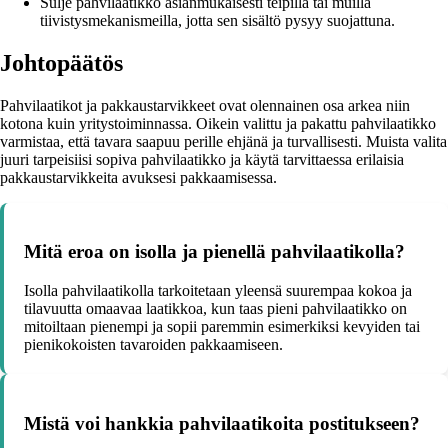
Sulje pahvilaatikko asianmukaisesti teipillä tai muilla
tiivistysmekanismeilla, jotta sen sisältö pysyy suojattuna.
Johtopäätös
Pahvilaatikot ja pakkaustarvikkeet ovat olennainen osa arkea niin
kotona kuin yritystoiminnassa. Oikein valittu ja pakattu pahvilaatikko
varmistaa, että tavara saapuu perille ehjänä ja turvallisesti. Muista valita
juuri tarpeisiisi sopiva pahvilaatikko ja käytä tarvittaessa erilaisia
pakkaustarvikkeita avuksesi pakkaamisessa.
Mitä eroa on isolla ja pienellä pahvilaatikolla?
Isolla pahvilaatikolla tarkoitetaan yleensä suurempaa kokoa ja
tilavuutta omaavaa laatikkoa, kun taas pieni pahvilaatikko on
mitoiltaan pienempi ja sopii paremmin esimerkiksi kevyiden tai
pienikokoisten tavaroiden pakkaamiseen.
Mistä voi hankkia pahvilaatikoita postitukseen?