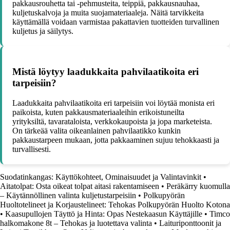
pakkausrouhetta tai -pehmusteita, teippiä, pakkausnauhaa,
kuljetuskalvoja ja muita suojamateriaaleja. Näitä tarvikkeita
käyttämällä voidaan varmistaa pakattavien tuotteiden turvallinen
kuljetus ja säilytys.
Mistä löytyy laadukkaita pahvilaatikoita eri
tarpeisiin?
Laadukkaita pahvilaatikoita eri tarpeisiin voi löytää monista eri
paikoista, kuten pakkausmateriaaleihin erikoistuneilta
yrityksiltä, tavarataloista, verkkokaupoista ja jopa marketeista.
On tärkeää valita oikeanlainen pahvilaatikko kunkin
pakkaustarpeen mukaan, jotta pakkaaminen sujuu tehokkaasti ja
turvallisesti.
Suodatinkangas: Käyttökohteet, Ominaisuudet ja Valintavinkit
•
Aitatolpat: Osta oikeat tolpat aitasi rakentamiseen
•
Peräkärry kuomulla
– Käytännöllinen valinta kuljetustarpeisiin
•
Polkupyörän
Huoltotelineet ja Korjaustelineet: Tehokas Polkupyörän Huolto Kotona
•
Kaasupullojen Täyttö ja Hinta: Opas Nestekaasun Käyttäjille
•
Timco
halkomakone 8t – Tehokas ja luotettava valinta
•
Laituriponttoonit ja