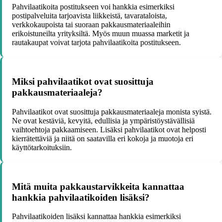
Pahvilaatikoita postitukseen voi hankkia esimerkiksi
postipalveluita tarjoavista liikkeistä, tavarataloista,
verkkokaupoista tai suoraan pakkausmateriaaleihin
erikoistuneilta yrityksiltä. Myös muun muassa marketit ja
rautakaupat voivat tarjota pahvilaatikoita postitukseen.
Miksi pahvilaatikot ovat suosittuja
pakkausmateriaaleja?
Pahvilaatikot ovat suosittuja pakkausmateriaaleja monista syistä.
Ne ovat kestäviä, kevyitä, edullisia ja ympäristöystävällisiä
vaihtoehtoja pakkaamiseen. Lisäksi pahvilaatikot ovat helposti
kierrätettäviä ja niitä on saatavilla eri kokoja ja muotoja eri
käyttötarkoituksiin.
Mitä muita pakkaustarvikkeita kannattaa
hankkia pahvilaatikoiden lisäksi?
Pahvilaatikoiden lisäksi kannattaa hankkia esimerkiksi