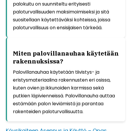
palokuitu on suunniteltu erityisesti
paloturvallisuuden maksimoimiseksi ja sitä
suositellaan käytettäväksi kohteissa, joissa
paloturvallisuus on ensisijaisen tärkeää.
Miten palovillanauhaa käytetään
rakennuksissa?
Palovillanauhaa käytetään tiivistys- ja
eristysmateriaalina rakennusten eri osissa,
kuten ovien ja ikkunoiden karmissa sekä
putkien läpivienneissä. Palovillanauha auttaa
estämään palon leviämistä ja parantaa
rakenteiden paloturvallisuutta.
Köysikaiteen Asennus ja Käyttö – Opas