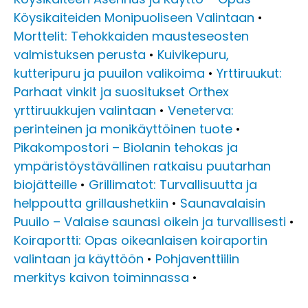
Köysikaiteiden Monipuoliseen Valintaan
•
Morttelit: Tehokkaiden mausteseosten
valmistuksen perusta
•
Kuivikepuru,
kutteripuru ja puuilon valikoima
•
Yrttiruukut:
Parhaat vinkit ja suositukset Orthex
yrttiruukkujen valintaan
•
Veneterva:
perinteinen ja monikäyttöinen tuote
•
Pikakompostori – Biolanin tehokas ja
ympäristöystävällinen ratkaisu puutarhan
biojätteille
•
Grillimatot: Turvallisuutta ja
helppoutta grillaushetkiin
•
Saunavalaisin
Puuilo – Valaise saunasi oikein ja turvallisesti
•
Koiraportti: Opas oikeanlaisen koiraportin
valintaan ja käyttöön
•
Pohjaventtiilin
merkitys kaivon toiminnassa
•