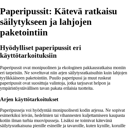
Paperipussit: Kätevä ratkaisu
säilytykseen ja lahjojen
paketointiin
Hyödylliset paperipussit eri
käyttötarkoituksiin
Paperipussit ovat monipuolinen ja ekologinen pakkausratkaisu moniin
eri tarpeisiin. Ne soveltuvat niin arjen säilytysratkaisuihin kuin lahjojen
tyylikkääseen paketointiin. Puuilo paperipussi ja muut ruskeat
paperipussit ovat suosittuja valintoja, jotka tarjoavat helpon ja
ympäristöystävällisen tavan pakata erilaisia tuotteita.
Arjen käyttötarkoitukset
Paperipusseja voi hyödyntää monipuolisesti kodin arjessa. Ne sopivat
esimerkiksi leivän, hedelmien tai vihannesten kuljettamiseen kaupasta
kotiin ilman turhia muovipusseja. Lisäksi ne toimivat kätevänä
säilytysratkaisuna pienille esineille ja tavaroille, kuten kynille, koruille