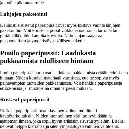
ja muille pikkutavaroille.
Lahjojen paketointi
Kauniisti sisustetut paperipussit ovat myös loistava valinta lahjojen
paketointiin. Voit koristella pussit vaikkapa nauhoilla, tarroilla tai
piirtämällä niihin kauniita kuvioita. Näin lahjan saaja saa
persoonallisen ja ympäristöystävällisen paketin.
Puuilo paperipussit: Laadukasta
pakkaamista edulliseen hintaan
Puuilo paperipussit tarjoavat laadukasta pakkaamista erittäin edulliseen
hintaan. Niiden kestävä materiaali varmistaa, että ne sopivat myös
painavampien tuotteiden pakkaamiseen. Voit hankkia paperipusseja
erikokoisina ja -muotoisina oman tarpeesi mukaan.
Ruskeat paperipussit
Ruskeat paperipussit ovat klassinen valinta moniin eri
käyttötarkoituksiin. Niiden luonnollinen väri luo tyylikkään ja
ajattoman ilmeen, joka sopii hyvin erilaisiin sisustustyyleihin. Lisäksi
ne ovat helppo kierrättää ja siten ympäristöystävällinen vaihtoehto