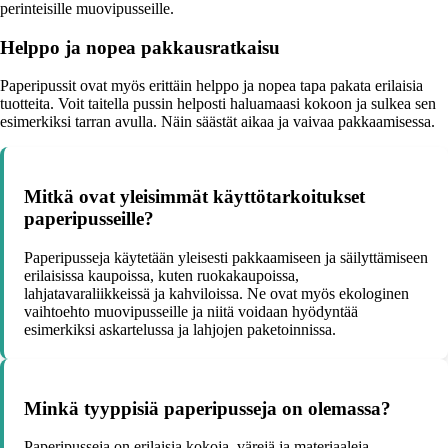
perinteisille muovipusseille.
Helppo ja nopea pakkausratkaisu
Paperipussit ovat myös erittäin helppo ja nopea tapa pakata erilaisia
tuotteita. Voit taitella pussin helposti haluamaasi kokoon ja sulkea sen
esimerkiksi tarran avulla. Näin säästät aikaa ja vaivaa pakkaamisessa.
Mitkä ovat yleisimmät käyttötarkoitukset
paperipusseille?
Paperipusseja käytetään yleisesti pakkaamiseen ja säilyttämiseen
erilaisissa kaupoissa, kuten ruokakaupoissa,
lahjatavaraliikkeissä ja kahviloissa. Ne ovat myös ekologinen
vaihtoehto muovipusseille ja niitä voidaan hyödyntää
esimerkiksi askartelussa ja lahjojen paketoinnissa.
Minkä tyyppisiä paperipusseja on olemassa?
Paperipusseja on erilaisia kokoja, värejä ja materiaaleja.