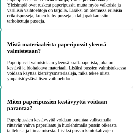
Yleisimpiä ovat ruskeat paperipussit, mutta myös valkoisia ja
värillisiä vaihtoehtoja on tarjolla. Lisäksi on olemassa erilaisia
erikoispusseja, kuten kahvipusseja ja lahjapakkauksiin
tarkoitettuja pusseja.
Mistä materiaaleista paperipussit yleensä
valmistetaan?
Paperipussit valmistetaan yleensä kraft-paperista, joka on
kestävä ja biohajoava materiaali. Lisäksi pussien valmistuksessa
voidaan käyttää kierrätysmateriaaleja, mikä tekee niistä
ympäristöystävällisen vaihtoehdon.
Miten paperipussien kestävyyttä voidaan
parantaa?
Paperipussien kestävyyttä voidaan parantaa valitsemalla
riittävän vahva paperilaatu ja huolehtimalla pussin oikeasta
taittelusta ja liimaamisesta. Lisäksi pussin kantokahvojen