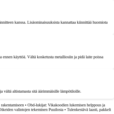
n jännitteen kanssa. Lisäominaisuuksista kannattaa kiinnittää huomiota
a ennen käyttöä. Vältä kosketusta metalliosiin ja pidä laite poissa
ja vältä altistamasta sitä äärimmäisille lämpötiloille.
si rakentamiseen
•
Obd-lukijat: Vikakoodien lukemisen helppous ja
Oikeiden valintojen tekeminen Puuilosta
•
Tulenkestävä laasti, pakkeli