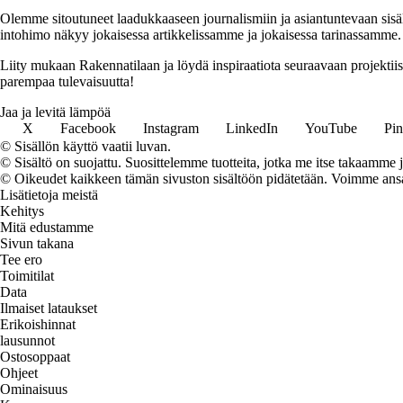
Olemme sitoutuneet laadukkaaseen journalismiin ja asiantuntevaan sis
intohimo näkyy jokaisessa artikkelissamme ja jokaisessa tarinassamme.
Liity mukaan Rakennatilaan ja löydä inspiraatiota seuraavaan projekti
parempaa tulevaisuutta!
Jaa ja levitä lämpöä
X
Facebook
Instagram
LinkedIn
YouTube
Pin
© Sisällön käyttö vaatii luvan.
© Sisältö on suojattu. Suosittelemme tuotteita, jotka me itse takaamme 
© Oikeudet kaikkeen tämän sivuston sisältöön pidätetään. Voimme ansait
Lisätietoja meistä
Kehitys
Mitä edustamme
Sivun takana
Tee ero
Toimitilat
Data
Ilmaiset lataukset
Erikoishinnat
lausunnot
Ostosoppaat
Ohjeet
Ominaisuus