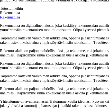
ja muut korjausmateriaalit Puuilosta
•
Puuilon Aukioloajat ja Poikkeuks
Tutustu meihin
Rakennatilaa
Rakennatilaa
Rakennatilaa on digitaalinen alusta, joka keskittyy rakennusalan uutisiin
ymmärtämään rakentamisen monimuotoisuutta. Olipa kyseessä pienet kor
Tarjoamme kattavan valikoiman artikkeleita, oppaita ja asiantuntijahaas
rakennustekniikoista aina ympäristöystävällisiin ratkaisuihin. Tavoittee
Rakennusalalla on paljon mahdollisuuksia, ja uskomme, että jokainen v
unelmiasi. Inspiroimme sinua kokeilemaan uusia asioita ja kehittämään tai
Rakennatilaa on digitaalinen alusta, joka keskittyy rakennusalan uutisiin
ymmärtämään rakentamisen monimuotoisuutta. Olipa kyseessä pienet kor
Tarjoamme kattavan valikoiman artikkeleita, oppaita ja asiantuntijahaas
rakennustekniikoista aina ympäristöystävällisiin ratkaisuihin. Tavoittee
Rakennusalalla on paljon mahdollisuuksia, ja uskomme, että jokainen v
unelmiasi. Inspiroimme sinua kokeilemaan uusia asioita ja kehittämään tai
Yhteisömme on avainasemassa. Haluamme kuulla ideoitasi, kysymyksiäs
joka yhdistää asiantuntijat, harrastajat ja kaikki rakennusalasta kiinnost