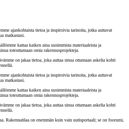
me ajankohtaista tietoa ja inspiroivia tarinoita, jotka auttavat
ua matkastasi.
sällömme kattaa kaiken aina uusimmista materiaaleista ja
t sinua toteuttamaan omia rakennusprojekteja.
ämme on jakaa tietoa, joka auttaa sinua ottamaan askelia kohti
ennellä.
me ajankohtaista tietoa ja inspiroivia tarinoita, jotka auttavat
ua matkastasi.
sällömme kattaa kaiken aina uusimmista materiaaleista ja
t sinua toteuttamaan omia rakennusprojekteja.
ämme on jakaa tietoa, joka auttaa sinua ottamaan askelia kohti
ennellä.
a. Rakennatilaa on enemmän kuin vain uutisportaali; se on foorumi,