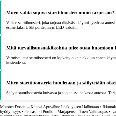
Miten valita sopiva starttiboosteri omiin tarpeisiin?
Valitse starttiboosteri, joka tarjoaa riittävästi käynnistysvirtaa aut
esimerkiksi USB-portteihin ja LED-valoihin.
Mitä turvallisuusnäkökohtia tulee ottaa huomioon kä
Varmista, että starttiboosteri on kytketty oikein akkuun ennen käynni
kosteudesta.
Miten starttiboosteria huolletaan ja säilytetään oike
Säilytä starttiboosteria kuivassa ja suojatussa paikassa autossa. Tarkis
Motonet Dosetti – Kätevä Apuväline Lääkityksen Hallintaan
•
Ikkunala
hyödyllisyys
•
Pensastuki Puuilo – Marjapensan Tuen Valintaopas
•
La