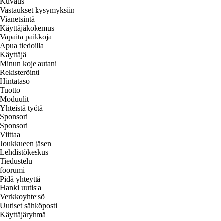
Kuvaus
Vastaukset kysymyksiin
Vianetsintä
Käyttäjäkokemus
Vapaita paikkoja
Apua tiedoilla
Käyttäjä
Minun kojelautani
Rekisteröinti
Hintataso
Tuotto
Moduulit
Yhteistä työtä
Sponsori
Sponsori
Viittaa
Joukkueen jäsen
Lehdistökeskus
Tiedustelu
foorumi
Pidä yhteyttä
Hanki uutisia
Verkkoyhteisö
Uutiset sähköposti
Käyttäjäryhmä