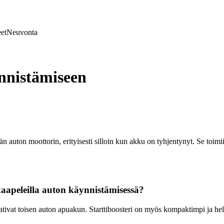
et
Neuvonta
nnistämiseen
n auton moottorin, erityisesti silloin kun akku on tyhjentynyt. Se toimi
ukaapeleilla auton käynnistämisessä?
tivat toisen auton apuakun. Starttiboosteri on myös kompaktimpi ja help