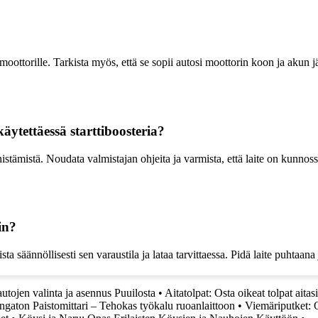
osi moottorille. Tarkista myös, että se sopii autosi moottorin koon ja aku
ytettäessä starttiboosteria?
stämistä. Noudata valmistajan ohjeita ja varmista, että laite on kunnoss
in?
ta säännöllisesti sen varaustila ja lataa tarvittaessa. Pidä laite puhtaana 
utojen valinta ja asennus Puuilosta
•
Aitatolpat: Osta oikeat tolpat aita
ngaton Paistomittari – Tehokas työkalu ruoanlaittoon
•
Viemäriputket: 