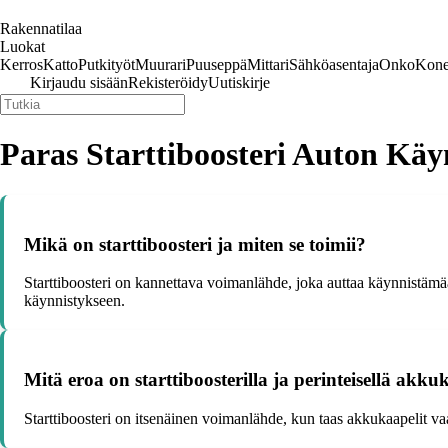
Rakennatilaa
Luokat
Kerros
Katto
Putkityöt
Muurari
Puuseppä
Mittari
Sähköasentaja
Onko
Kone
Kirjaudu sisään
Rekisteröidy
Uutiskirje
Paras Starttiboosteri Auton Käy
Mikä on starttiboosteri ja miten se toimii?
Starttiboosteri on kannettava voimanlähde, joka auttaa käynnistämää
käynnistykseen.
Mitä eroa on starttiboosterilla ja perinteisellä akk
Starttiboosteri on itsenäinen voimanlähde, kun taas akkukaapelit vaa