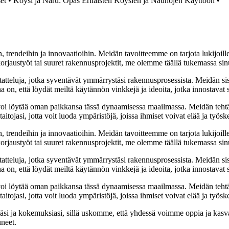
et
•
Köysi ja Naru: Opas Erilaisten Köysien ja Nauhojen Käyttöön
•
, trendeihin ja innovaatioihin. Meidän tavoitteemme on tarjota lukijoillem
jaustyöt tai suuret rakennusprojektit, me olemme täällä tukemassa sin
tatteluja, jotka syventävät ymmärrystäsi rakennusprosessista. Meidän si
na on, että löydät meiltä käytännön vinkkejä ja ideoita, jotka innostava
oi löytää oman paikkansa tässä dynaamisessa maailmassa. Meidän tehtäv
tojasi, jotta voit luoda ympäristöjä, joissa ihmiset voivat elää ja työsk
, trendeihin ja innovaatioihin. Meidän tavoitteemme on tarjota lukijoillem
jaustyöt tai suuret rakennusprojektit, me olemme täällä tukemassa sin
tatteluja, jotka syventävät ymmärrystäsi rakennusprosessista. Meidän si
na on, että löydät meiltä käytännön vinkkejä ja ideoita, jotka innostava
oi löytää oman paikkansa tässä dynaamisessa maailmassa. Meidän tehtäv
tojasi, jotta voit luoda ympäristöjä, joissa ihmiset voivat elää ja työsk
i ja kokemuksiasi, sillä uskomme, että yhdessä voimme oppia ja kasva
uneet.