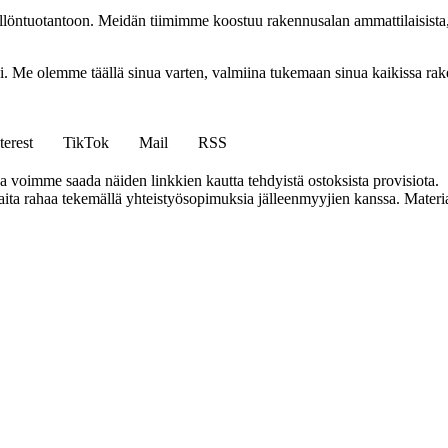
ällöntuotantoon. Meidän tiimimme koostuu rakennusalan ammattilaisista
isi. Me olemme täällä sinua varten, valmiina tukemaan sinua kaikissa r
terest
TikTok
Mail
RSS
ja voimme saada näiden linkkien kautta tehdyistä ostoksista provisiota.
a rahaa tekemällä yhteistyösopimuksia jälleenmyyjien kanssa. Materiaal