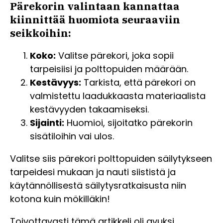
Pärekorin valintaan kannattaa
kiinnittää huomiota seuraaviin
seikkoihin:
Koko:
Valitse pärekori, joka sopii
tarpeisiisi ja polttopuiden määrään.
Kestävyys:
Tarkista, että pärekori on
valmistettu laadukkaasta materiaalista
kestävyyden takaamiseksi.
Sijainti:
Huomioi, sijoitatko pärekorin
sisätiloihin vai ulos.
Valitse siis pärekori polttopuiden säilytykseen
tarpeidesi mukaan ja nauti siististä ja
käytännöllisestä säilytysratkaisusta niin
kotona kuin mökilläkin!
Toivottavasti tämä artikkeli oli avuksi