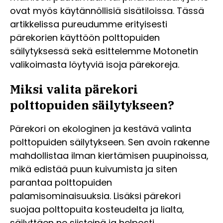
ovat myös käytännöllisiä sisätiloissa. Tässä
artikkelissa pureudumme erityisesti
pärekorien käyttöön polttopuiden
säilytyksessä sekä esittelemme Motonetin
valikoimasta löytyviä isoja pärekoreja.
Miksi valita pärekori
polttopuiden säilytykseen?
Pärekori on ekologinen ja kestävä valinta
polttopuiden säilytykseen. Sen avoin rakenne
mahdollistaa ilman kiertämisen puupinoissa,
mikä edistää puun kuivumista ja siten
parantaa polttopuiden
palamisominaisuuksia. Lisäksi pärekori
suojaa polttopuita kosteudelta ja lialta,
säilyttäen ne siisteinä ja helposti