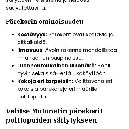
saavutettavina.
Pärekorin ominaisuudet:
Kestävyys:
Pärekorit ovat kestäviä ja
pitkäikäisiä.
Ilmavuus:
Avoin rakenne mahdollistaa
ilmankierron puupinoissa.
Luonnonmukainen ulkonäkö:
Sopii
hyvin sekä sisä- että ulkokäyttöön.
Kokoja eri tarpeisiin:
Valittavana eri
kokoisia pärekoreja eri määrille
polttopuita.
Valitse Motonetin pärekorit
polttopuiden säilytykseen