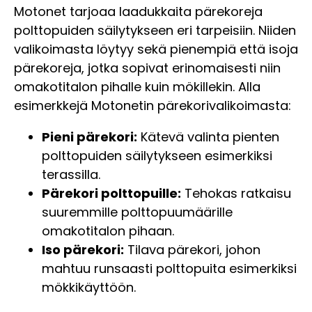
Motonet tarjoaa laadukkaita pärekoreja
polttopuiden säilytykseen eri tarpeisiin. Niiden
valikoimasta löytyy sekä pienempiä että isoja
pärekoreja, jotka sopivat erinomaisesti niin
omakotitalon pihalle kuin mökillekin. Alla
esimerkkejä Motonetin pärekorivalikoimasta:
Pieni pärekori:
Kätevä valinta pienten
polttopuiden säilytykseen esimerkiksi
terassilla.
Pärekori polttopuille:
Tehokas ratkaisu
suuremmille polttopuumäärille
omakotitalon pihaan.
Iso pärekori:
Tilava pärekori, johon
mahtuu runsaasti polttopuita esimerkiksi
mökkikäyttöön.