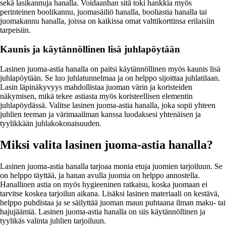
sekä lasikannuja hanalla. Voidaanhan sitä toki hankkia myös
perinteinen boolikannu, juomasäiliö hanalla, booliastia hanalla tai
juomakannu hanalla, joissa on kaikissa omat valttikorttinsa erilaisiin
tarpeisiin.
Kaunis ja käytännöllinen lisä juhlapöytään
Lasinen juoma-astia hanalla on paitsi käytännöllinen myös kaunis lisä
juhlapöytään. Se luo juhlatunnelmaa ja on helppo sijoittaa juhlatilaan.
Lasin läpinäkyvyys mahdollistaa juoman värin ja koristeiden
näkymisen, mikä tekee astiasta myös koristeellisen elementin
juhlapöydässä. Valitse lasinen juoma-astia hanalla, joka sopii yhteen
juhlien teeman ja värimaailman kanssa luodaksesi yhtenäisen ja
tyylikkään juhlakokonaisuuden.
Miksi valita lasinen juoma-astia hanalla?
Lasinen juoma-astia hanalla tarjoaa monia etuja juomien tarjoiluun. Se
on helppo täyttää, ja hanan avulla juomia on helppo annostella.
Hanallinen astia on myös hygieeninen ratkaisu, koska juomaan ei
tarvitse koskea tarjoilun aikana. Lisäksi lasinen materiaali on kestävä,
helppo puhdistaa ja se säilyttää juoman maun puhtaana ilman maku- tai
hajujäämiä. Lasinen juoma-astia hanalla on siis käytännöllinen ja
tyylikäs valinta juhlien tarjoiluun.