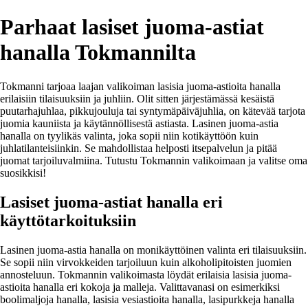
Parhaat lasiset juoma-astiat
hanalla Tokmannilta
Tokmanni tarjoaa laajan valikoiman lasisia juoma-astioita hanalla
erilaisiin tilaisuuksiin ja juhliin. Olit sitten järjestämässä kesäistä
puutarhajuhlaa, pikkujouluja tai syntymäpäiväjuhlia, on kätevää tarjota
juomia kauniista ja käytännöllisestä astiasta. Lasinen juoma-astia
hanalla on tyylikäs valinta, joka sopii niin kotikäyttöön kuin
juhlatilanteisiinkin. Se mahdollistaa helposti itsepalvelun ja pitää
juomat tarjoiluvalmiina. Tutustu Tokmannin valikoimaan ja valitse oma
suosikkisi!
Lasiset juoma-astiat hanalla eri
käyttötarkoituksiin
Lasinen juoma-astia hanalla on monikäyttöinen valinta eri tilaisuuksiin.
Se sopii niin virvokkeiden tarjoiluun kuin alkoholipitoisten juomien
annosteluun. Tokmannin valikoimasta löydät erilaisia lasisia juoma-
astioita hanalla eri kokoja ja malleja. Valittavanasi on esimerkiksi
boolimaljoja hanalla, lasisia vesiastioita hanalla, lasipurkkeja hanalla