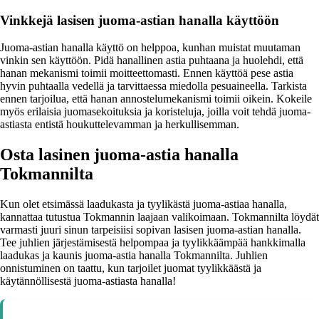
Vinkkejä lasisen juoma-astian hanalla käyttöön
Juoma-astian hanalla käyttö on helppoa, kunhan muistat muutaman
vinkin sen käyttöön. Pidä hanallinen astia puhtaana ja huolehdi, että
hanan mekanismi toimii moitteettomasti. Ennen käyttöä pese astia
hyvin puhtaalla vedellä ja tarvittaessa miedolla pesuaineella. Tarkista
ennen tarjoilua, että hanan annostelumekanismi toimii oikein. Kokeile
myös erilaisia juomasekoituksia ja koristeluja, joilla voit tehdä juoma-
astiasta entistä houkuttelevamman ja herkullisemman.
Osta lasinen juoma-astia hanalla
Tokmannilta
Kun olet etsimässä laadukasta ja tyylikästä juoma-astiaa hanalla,
kannattaa tutustua Tokmannin laajaan valikoimaan. Tokmannilta löydät
varmasti juuri sinun tarpeisiisi sopivan lasisen juoma-astian hanalla.
Tee juhlien järjestämisestä helpompaa ja tyylikkäämpää hankkimalla
laadukas ja kaunis juoma-astia hanalla Tokmannilta. Juhlien
onnistuminen on taattu, kun tarjoilet juomat tyylikkäästä ja
käytännöllisestä juoma-astiasta hanalla!