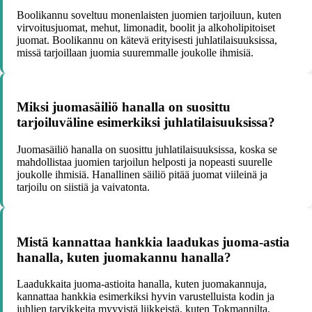
Boolikannu soveltuu monenlaisten juomien tarjoiluun, kuten
virvoitusjuomat, mehut, limonadit, boolit ja alkoholipitoiset
juomat. Boolikannu on kätevä erityisesti juhlatilaisuuksissa,
missä tarjoillaan juomia suuremmalle joukolle ihmisiä.
Miksi juomasäiliö hanalla on suosittu
tarjoiluväline esimerkiksi juhlatilaisuuksissa?
Juomasäiliö hanalla on suosittu juhlatilaisuuksissa, koska se
mahdollistaa juomien tarjoilun helposti ja nopeasti suurelle
joukolle ihmisiä. Hanallinen säiliö pitää juomat viileinä ja
tarjoilu on siistiä ja vaivatonta.
Mistä kannattaa hankkia laadukas juoma-astia
hanalla, kuten juomakannu hanalla?
Laadukkaita juoma-astioita hanalla, kuten juomakannuja,
kannattaa hankkia esimerkiksi hyvin varustelluista kodin ja
juhlien tarvikkeita myyvistä liikkeistä, kuten Tokmannilta.