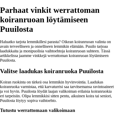
Parhaat vinkit werrattoman
koiranruoan löytämiseen
Puuilosta
Haluatko tarjota lemmikillesi parasta? Oikean koiranruoan valinta on
avain terveelliseen ja onnelliseen lemmikin elämään. Puuilo tarjoaa
laadukkaita ja monipuolisia vaihtoehtoja koiranruoan suhteen. Tässä
artikkelissa jaamme vinkkejä werrattoman koiranruoan löytämiseen
Puuilosta.
Valitse laadukas koiranruoka Puuilosta
Koiran ruokinta on tärkeä osa lemmikin hyvinvointia. Laadukas
koiranruoka varmistaa, että karvaturrisi saa tarvitsemansa ravintoaineet
ja voi hyvin. Puuilosta löydät laajan valikoiman erilaisia koiranruokia
eri tarpeisiin. Olipa lemmikkisi sitten pentu, aikuinen koira tai seniori,
Puuilosta löytyy sopiva vaihtoehto.
Tutustu werrattomaan valikoimaan