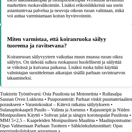
markettien ruokavalikoimiin. Lisäksi erikoisliikkeistä saa usein
asiantuntevaa palvelua ja neuvoja oikean ruoan valintaan, mikä
voi auttaa varmistamaan koiran hyvinvoinnin.
Miten varmistaa, että koiranruoka säilyy
tuoreena ja ravitsevana?
Koiranruoan säilyvyyteen vaikuttaa muun muassa ruoan oikea
säilytys. On tärkeää sulkea ruokapussi huolellisesti ja säilyttää
se viileässä ja kuivassa paikassa. Lisäksi ruoka tulisi käyttää
valmistajan suositteleman aikarajan sisällä parhaan ravintoarvon
takaamiseksi.
Traktorin Työntövarsi: Osta Puuilosta tai Motonetista
•
Rullasalpa
Saunan Oven Lukkona
•
Puuporanterät: Parhaat vinkit puumateriaalien
poraukseen
•
Varastokoukut – Kätevä ratkaisu säilytykseen
•
Sulanapitokaapeli Puuilo – Valinta ja Asennus
•
Rajausteipit ja Niiden
Monipuolinen Käyttö
•
Sohvan jalat ja sängyn korotuspalat Puuilosta
•
MMJ 5×2,5 – Kaapeleiden Monipuolinen Maailma
•
Maalinpoistoaine:
Opas Valitsemaan Parhaan Tuotteen
•
Sähkönkulutusmittari: Opas
energiankulutuksen seurantaan
•