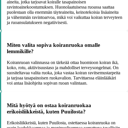
aineita, jotka tarjoavat koiralle tasapainoisen
ravintoainekoostumuksen. Huonolaatuisessa ruoassa saattaa
puolestaan olla enemmän täyteaineita, keinotekoisia lisäaineita
ja vähemmän ravintoarvoa, mikä voi vaikuttaa koiran terveyteen
ja ruoansulatukseen negatiivisesti.
Miten valita sopiva koiranruoka omalle
lemmikille?
Koiranruoan valinnassa on tärkeää ottaa huomioon koiran ikä,
koko, rotu, aktiivisuustaso ja mahdolliset terveysongelmat. On
suositeltavaa valita ruoka, joka vastaa koiran ravitsemustarpeita
ja tarjoaa tasapainoisen ruokavalion. Tarvittaessa eläinlääkäri
voi antaa lisäohjeita sopivan ruoan valintaan.
Mitä hyötyä on ostaa koiranruokaa
erikoisliikkeistä, kuten Puuilosta?
Erikoisliikkeistä, kuten Puuilosta, ostettaessa koiranruoka on
usein laadukkaampaa ja monipuolisempaa verrattuna tavallisiin