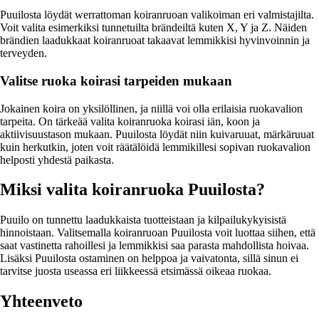
Puuilosta löydät werrattoman koiranruoan valikoiman eri valmistajilta.
Voit valita esimerkiksi tunnetuilta brändeiltä kuten X, Y ja Z. Näiden
brändien laadukkaat koiranruoat takaavat lemmikkisi hyvinvoinnin ja
terveyden.
Valitse ruoka koirasi tarpeiden mukaan
Jokainen koira on yksilöllinen, ja niillä voi olla erilaisia ruokavalion
tarpeita. On tärkeää valita koiranruoka koirasi iän, koon ja
aktiivisuustason mukaan. Puuilosta löydät niin kuivaruuat, märkäruuat
kuin herkutkin, joten voit räätälöidä lemmikillesi sopivan ruokavalion
helposti yhdestä paikasta.
Miksi valita koiranruoka Puuilosta?
Puuilo on tunnettu laadukkaista tuotteistaan ja kilpailukykyisistä
hinnoistaan. Valitsemalla koiranruoan Puuilosta voit luottaa siihen, että
saat vastinetta rahoillesi ja lemmikkisi saa parasta mahdollista hoivaa.
Lisäksi Puuilosta ostaminen on helppoa ja vaivatonta, sillä sinun ei
tarvitse juosta useassa eri liikkeessä etsimässä oikeaa ruokaa.
Yhteenveto