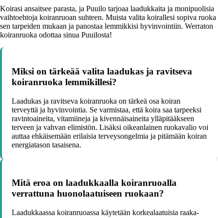
Koirasi ansaitsee parasta, ja Puuilo tarjoaa laadukkaita ja monipuolisia
vaihtoehtoja koiranruoan suhteen. Muista valita koirallesi sopiva ruoka
sen tarpeiden mukaan ja panostaa lemmikkisi hyvinvointiin. Werraton
koiranruoka odottaa sinua Puuilosta!
Miksi on tärkeää valita laadukas ja ravitseva
koiranruoka lemmikillesi?
Laadukas ja ravitseva koiranruoka on tärkeä osa koiran
terveyttä ja hyvinvointia. Se varmistaa, että koira saa tarpeeksi
ravintoaineita, vitamiineja ja kivennäisaineita ylläpitääkseen
terveen ja vahvan elimistön. Lisäksi oikeanlainen ruokavalio voi
auttaa ehkäisemään erilaisia terveysongelmia ja pitämään koiran
energiatason tasaisena.
Mitä eroa on laadukkaalla koiranruoalla
verrattuna huonolaatuiseen ruokaan?
Laadukkaassa koiranruoassa käytetään korkealaatuisia raaka-