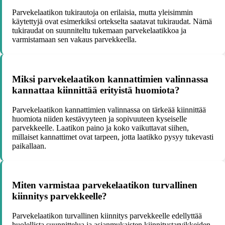
Parvekelaatikon tukirautoja on erilaisia, mutta yleisimmin
käytettyjä ovat esimerkiksi ortekselta saatavat tukiraudat. Nämä
tukiraudat on suunniteltu tukemaan parvekelaatikkoa ja
varmistamaan sen vakaus parvekkeella.
Miksi parvekelaatikon kannattimien valinnassa
kannattaa kiinnittää erityistä huomiota?
Parvekelaatikon kannattimien valinnassa on tärkeää kiinnittää
huomiota niiden kestävyyteen ja sopivuuteen kyseiselle
parvekkeelle. Laatikon paino ja koko vaikuttavat siihen,
millaiset kannattimet ovat tarpeen, jotta laatikko pysyy tukevasti
paikallaan.
Miten varmistaa parvekelaatikon turvallinen
kiinnitys parvekkeelle?
Parvekelaatikon turvallinen kiinnitys parvekkeelle edellyttää
huolellista suunnittelua ja asianmukaisten kiinnitystarvikkeiden