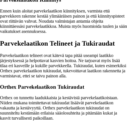
Ennen kuin aloitat parvekelaatikon kiinnityksen, varmista että
parvekkeen rakenne kestää ylimääräisen painon ja että kiinnityspisteet
ovat riittävän vahvat. Noudata valmistajan antamia ohjeita
kiinnittäessäsi parvekelaatikkoa. Muista myös huomioida tuulen ja sään
vaikutukset asennuksessa.
Parvekelaatikon Telineet ja Tukiraudat
Parvekelaatikon telineet ovat kätevä tapa pitää useampi laatikko
järjestyksessä ja helpottavat kasvien hoitoa. Ne tarjoavat myös lisää
tilaa eri kasveille ja kukille parvekkeella. Tukiraudat, kuten esimerkiksi
Orthex parvekelaatikon tukiraudat, tukevoittavat laatikon rakennetta ja
varmistavat, ettei se taivu painon alla.
Orthex Parvekelaatikon Tukiraudat
Orthex on tunnettu laadukkaista ja kestävistä parvekelaatikoistaan.
Niiden mukana toimitettavat tukiraudat lisäävät parvekelaatikon
vakautta ja kestävyyttä. Orthex parvekelaatikon tukiraudat on
suunniteltu kestämään erilaisia sääolosuhteita ja pitämään kukat ja
kasvit turvallisesti paikoillaan.