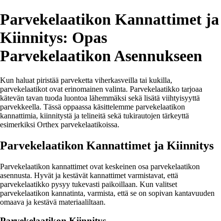
Parvekelaatikon Kannattimet ja
Kiinnitys: Opas
Parvekelaatikon Asennukseen
Kun haluat piristää parveketta viherkasveilla tai kukilla,
parvekelaatikot ovat erinomainen valinta. Parvekelaatikko tarjoaa
kätevän tavan tuoda luontoa lähemmäksi sekä lisätä viihtyisyyttä
parvekkeella. Tässä oppaassa käsittelemme parvekelaatikon
kannattimia, kiinnitystä ja telineitä sekä tukirautojen tärkeyttä
esimerkiksi Orthex parvekelaatikoissa.
Parvekelaatikon Kannattimet ja Kiinnitys
Parvekelaatikon kannattimet ovat keskeinen osa parvekelaatikon
asennusta. Hyvät ja kestävät kannattimet varmistavat, että
parvekelaatikko pysyy tukevasti paikoillaan. Kun valitset
parvekelaatikon kannatinta, varmista, että se on sopivan kantavuuden
omaava ja kestävä materiaaliltaan.
Parvekelaatikon Kiinnitys