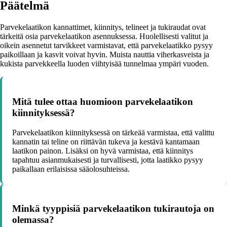
Päätelmä
Parvekelaatikon kannattimet, kiinnitys, telineet ja tukiraudat ovat
tärkeitä osia parvekelaatikon asennuksessa. Huolellisesti valitut ja
oikein asennetut tarvikkeet varmistavat, että parvekelaatikko pysyy
paikoillaan ja kasvit voivat hyvin. Muista nauttia viherkasveista ja
kukista parvekkeella luoden viihtyisää tunnelmaa ympäri vuoden.
Mitä tulee ottaa huomioon parvekelaatikon
kiinnityksessä?
Parvekelaatikon kiinnityksessä on tärkeää varmistaa, että valittu
kannatin tai teline on riittävän tukeva ja kestävä kantamaan
laatikon painon. Lisäksi on hyvä varmistaa, että kiinnitys
tapahtuu asianmukaisesti ja turvallisesti, jotta laatikko pysyy
paikallaan erilaisissa sääolosuhteissa.
Minkä tyyppisiä parvekelaatikon tukirautoja on
olemassa?