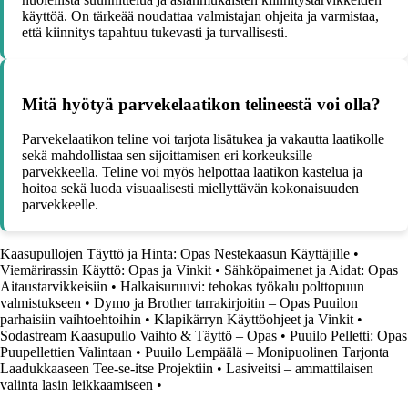
käyttöä. On tärkeää noudattaa valmistajan ohjeita ja varmistaa,
että kiinnitys tapahtuu tukevasti ja turvallisesti.
Mitä hyötyä parvekelaatikon telineestä voi olla?
Parvekelaatikon teline voi tarjota lisätukea ja vakautta laatikolle
sekä mahdollistaa sen sijoittamisen eri korkeuksille
parvekkeella. Teline voi myös helpottaa laatikon kastelua ja
hoitoa sekä luoda visuaalisesti miellyttävän kokonaisuuden
parvekkeelle.
Kaasupullojen Täyttö ja Hinta: Opas Nestekaasun Käyttäjille
•
Viemärirassin Käyttö: Opas ja Vinkit
•
Sähköpaimenet ja Aidat: Opas
Aitaustarvikkeisiin
•
Halkaisuruuvi: tehokas työkalu polttopuun
valmistukseen
•
Dymo ja Brother tarrakirjoitin – Opas Puuilon
parhaisiin vaihtoehtoihin
•
Klapikärryn Käyttöohjeet ja Vinkit
•
Sodastream Kaasupullo Vaihto & Täyttö – Opas
•
Puuilo Pelletti: Opas
Puupellettien Valintaan
•
Puuilo Lempäälä – Monipuolinen Tarjonta
Laadukkaaseen Tee-se-itse Projektiin
•
Lasiveitsi – ammattilaisen
valinta lasin leikkaamiseen
•