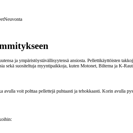
et
Neuvonta
lämmitykseen
tensa ja ympäristöystävällisyytensä ansiosta. Pellettikäyttöisten takkoje
tuksia sekä suositeltuja myyntipaikkoja, kuten Motonet, Biltema ja K-Raut
 avulla voit polttaa pellettejä puhtaasti ja tehokkaasti. Korin avulla pysty
koihin: