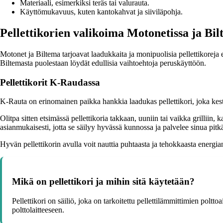
Materiaali, esimerkiksi teräs tai valurauta.
Käyttömukavuus, kuten kantokahvat ja siiviläpohja.
Pellettikorien valikoima Motonetissa ja Bi
Motonet ja Biltema tarjoavat laadukkaita ja monipuolisia pellettikoreja e
Biltemasta puolestaan löydät edullisia vaihtoehtoja peruskäyttöön.
Pellettikorit K-Raudassa
K-Rauta on erinomainen paikka hankkia laadukas pellettikori, joka kestä
Olitpa sitten etsimässä pellettikoria takkaan, uuniin tai vaikka grilliin,
asianmukaisesti, jotta se säilyy hyvässä kunnossa ja palvelee sinua pitk
Hyvän pellettikorin avulla voit nauttia puhtaasta ja tehokkaasta energian
Mikä on pellettikori ja mihin sitä käytetään?
Pellettikori on säiliö, joka on tarkoitettu pellettilämmittimien polttoa
polttolaitteeseen.