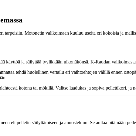
ltemassa
ri tarpeisiin. Motonetin valikoimaan kuuluu useita eri kokoisia ja mallisi
ä käyttöä ja säilyttää tyylikkään ulkonäkönsä. K-Raudan valikoimasta löy
 kannattaa tehdä huolellinen vertailu eri vaihtoehtojen välillä ennen osto
ään.
lähteestä kotona tai mökillä. Valitse laadukas ja sopiva pellettikori, ja 
ineen eli pelletin säilyttämiseen ja annosteluun. Se auttaa pitämään pelletit