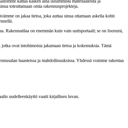
sällömme kattaa kaiken aina uusimmista materiaaleista ja
t sinua toteuttamaan omia rakennusprojekteja.
ämme on jakaa tietoa, joka auttaa sinua ottamaan askelia kohti
ennellä.
a. Rakennatilaa on enemmän kuin vain uutisportaali; se on foorumi,
, jotka ovat intohimoisia jakamaan tietoa ja kokemuksia. Tämä
akennusalan haasteissa ja mahdollisuuksissa. Yhdessä voimme rakentaa
in uudelleenkäyttö vaatii kirjallisen luvan.