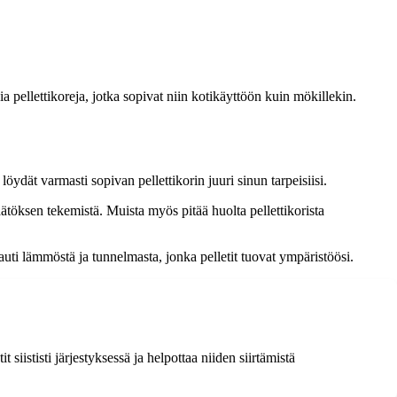
a pellettikoreja, jotka sopivat niin kotikäyttöön kuin mökillekin.
dät varmasti sopivan pellettikorin juuri sinun tarpeisiisi.
päätöksen tekemistä. Muista myös pitää huolta pellettikorista
nauti lämmöstä ja tunnelmasta, jonka pelletit tuovat ympäristöösi.
 siististi järjestyksessä ja helpottaa niiden siirtämistä