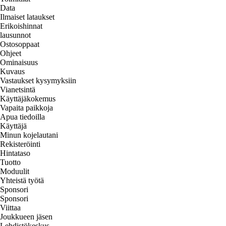
Data
Ilmaiset lataukset
Erikoishinnat
lausunnot
Ostosoppaat
Ohjeet
Ominaisuus
Kuvaus
Vastaukset kysymyksiin
Vianetsintä
Käyttäjäkokemus
Vapaita paikkoja
Apua tiedoilla
Käyttäjä
Minun kojelautani
Rekisteröinti
Hintataso
Tuotto
Moduulit
Yhteistä työtä
Sponsori
Sponsori
Viittaa
Joukkueen jäsen
Lehdistökeskus