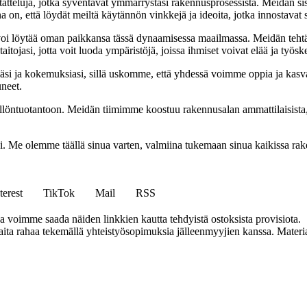
tatteluja, jotka syventävät ymmärrystäsi rakennusprosessista. Meidän si
na on, että löydät meiltä käytännön vinkkejä ja ideoita, jotka innostava
oi löytää oman paikkansa tässä dynaamisessa maailmassa. Meidän tehtäv
tojasi, jotta voit luoda ympäristöjä, joissa ihmiset voivat elää ja työsk
i ja kokemuksiasi, sillä uskomme, että yhdessä voimme oppia ja kasva
uneet.
ällöntuotantoon. Meidän tiimimme koostuu rakennusalan ammattilaisista
isi. Me olemme täällä sinua varten, valmiina tukemaan sinua kaikissa r
terest
TikTok
Mail
RSS
ja voimme saada näiden linkkien kautta tehdyistä ostoksista provisiota.
a rahaa tekemällä yhteistyösopimuksia jälleenmyyjien kanssa. Materiaal