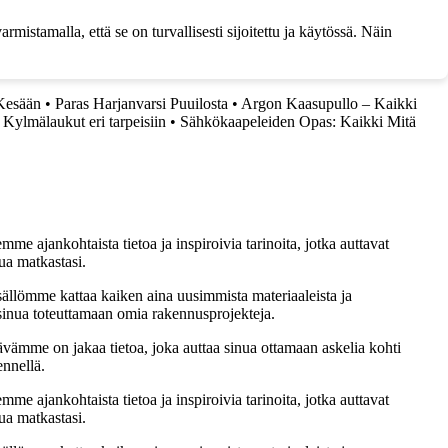
rmistamalla, että se on turvallisesti sijoitettu ja käytössä. Näin
 Kesään
•
Paras Harjanvarsi Puuilosta
•
Argon Kaasupullo – Kaikki
•
Kylmälaukut eri tarpeisiin
•
Sähkökaapeleiden Opas: Kaikki Mitä
me ajankohtaista tietoa ja inspiroivia tarinoita, jotka auttavat
ua matkastasi.
sällömme kattaa kaiken aina uusimmista materiaaleista ja
t sinua toteuttamaan omia rakennusprojekteja.
ämme on jakaa tietoa, joka auttaa sinua ottamaan askelia kohti
ennellä.
me ajankohtaista tietoa ja inspiroivia tarinoita, jotka auttavat
ua matkastasi.