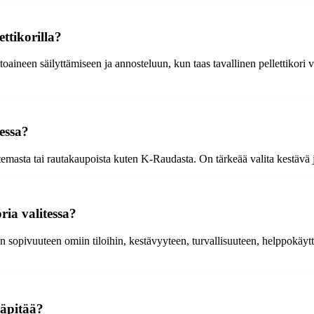
ettikorilla?
lttoaineen säilyttämiseen ja annosteluun, kun taas tavallinen pellettikori 
essa?
masta tai rautakaupoista kuten K-Raudasta. On tärkeää valita kestävä ja t
ia valitessa?
oon sopivuuteen omiin tiloihin, kestävyyteen, turvallisuuteen, helppokäy
läpitää?