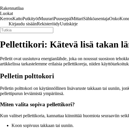
Rakennatilaa
Luokat
Kerros
Katto
Putkityöt
Muurari
Puuseppä
Mittari
Sähköasentaja
Onko
Kone
Kirjaudu sisään
Rekisteröidy
Uutiskirje
Pellettikori: Kätevä lisä takan 
Pelletit ovat uusiutuva energianlähde, joka on noussut suosioon tehokkuu
artikkelissa tarkastelemme erilaisia pellettikoreja, niiden käyttötarkoi
Pelletin polttokori
Pelletin polttokori on käytännöllinen lisävaruste takkaan tai uuniin, jonka
pellettipurun leviämistä ympäriinsä.
Miten valita sopiva pellettikori?
Kun valitset pellettikoria, kannattaa kiinnittää huomiota seuraaviin seik
Koon sopivuus takkaan tai uuniin.