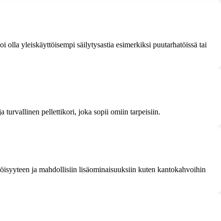
voi olla yleiskäyttöisempi säilytysastia esimerkiksi puutarhatöissä tai
urvallinen pellettikori, joka sopii omiin tarpeisiin.
ttöisyyteen ja mahdollisiin lisäominaisuuksiin kuten kantokahvoihin