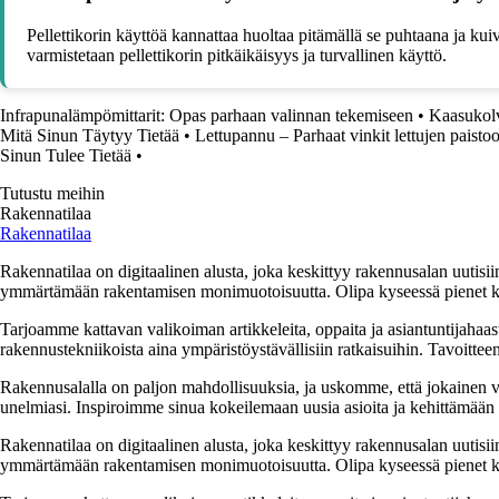
Pellettikorin käyttöä kannattaa huoltaa pitämällä se puhtaana ja kuiva
varmistetaan pellettikorin pitkäikäisyys ja turvallinen käyttö.
Infrapunalämpömittarit: Opas parhaan valinnan tekemiseen
•
Kaasukolv
Mitä Sinun Täytyy Tietää
•
Lettupannu – Parhaat vinkit lettujen paisto
Sinun Tulee Tietää
•
Tutustu meihin
Rakennatilaa
Rakennatilaa
Rakennatilaa on digitaalinen alusta, joka keskittyy rakennusalan uutisiin
ymmärtämään rakentamisen monimuotoisuutta. Olipa kyseessä pienet kor
Tarjoamme kattavan valikoiman artikkeleita, oppaita ja asiantuntijahaas
rakennustekniikoista aina ympäristöystävällisiin ratkaisuihin. Tavoittee
Rakennusalalla on paljon mahdollisuuksia, ja uskomme, että jokainen v
unelmiasi. Inspiroimme sinua kokeilemaan uusia asioita ja kehittämään tai
Rakennatilaa on digitaalinen alusta, joka keskittyy rakennusalan uutisiin
ymmärtämään rakentamisen monimuotoisuutta. Olipa kyseessä pienet kor