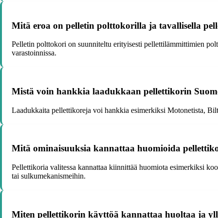
Mitä eroa on pelletin polttokorilla ja tavallisella pell
Pelletin polttokori on suunniteltu erityisesti pellettilämmittimien po
varastoinnissa.
Mistä voin hankkia laadukkaan pellettikorin Suom
Laadukkaita pellettikoreja voi hankkia esimerkiksi Motonetista, Bilte
Mitä ominaisuuksia kannattaa huomioida pellettikor
Pellettikoria valitessa kannattaa kiinnittää huomiota esimerkiksi k
tai sulkumekanismeihin.
Miten pellettikorin käyttöä kannattaa huoltaa ja yl