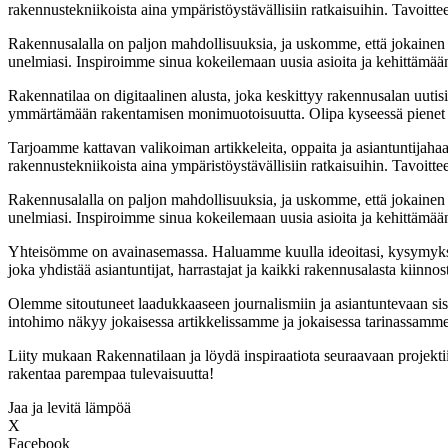
rakennustekniikoista aina ympäristöystävällisiin ratkaisuihin. Tavoitte
Rakennusalalla on paljon mahdollisuuksia, ja uskomme, että jokainen
unelmiasi. Inspiroimme sinua kokeilemaan uusia asioita ja kehittämään ta
Rakennatilaa on digitaalinen alusta, joka keskittyy rakennusalan uutisii
ymmärtämään rakentamisen monimuotoisuutta. Olipa kyseessä pienet ko
Tarjoamme kattavan valikoiman artikkeleita, oppaita ja asiantuntijaha
rakennustekniikoista aina ympäristöystävällisiin ratkaisuihin. Tavoitte
Rakennusalalla on paljon mahdollisuuksia, ja uskomme, että jokainen
unelmiasi. Inspiroimme sinua kokeilemaan uusia asioita ja kehittämään ta
Yhteisömme on avainasemassa. Haluamme kuulla ideoitasi, kysymyksiä
joka yhdistää asiantuntijat, harrastajat ja kaikki rakennusalasta kiinnos
Olemme sitoutuneet laadukkaaseen journalismiin ja asiantuntevaan si
intohimo näkyy jokaisessa artikkelissamme ja jokaisessa tarinassamme
Liity mukaan Rakennatilaan ja löydä inspiraatiota seuraavaan projekt
rakentaa parempaa tulevaisuutta!
Jaa ja levitä lämpöä
X
Facebook