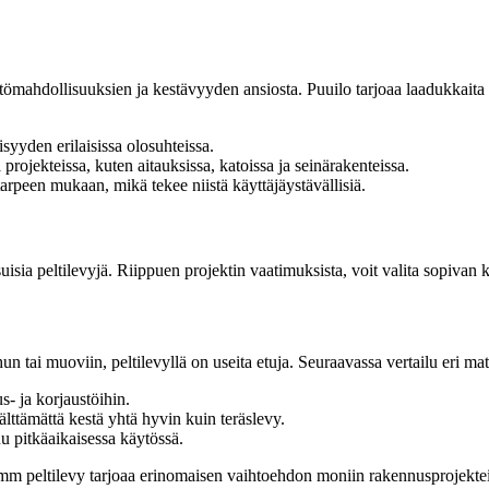
ömahdollisuuksien ja kestävyyden ansiosta. Puuilo tarjoaa laadukkaita 
yyden erilaisissa olosuhteissa.
rojekteissa, kuten aitauksissa, katoissa ja seinärakenteissa.
 tarpeen mukaan, mikä tekee niistä käyttäjäystävällisiä.
isia peltilevyjä. Riippuen projektin vaatimuksista, voit valita sopivan 
tai muoviin, peltilevyllä on useita etuja. Seuraavassa vertailu eri mate
s- ja korjaustöihin.
älttämättä kestä yhtä hyvin kuin teräslevy.
uu pitkäaikaisessa käytössä.
1mm peltilevy tarjoaa erinomaisen vaihtoehdon moniin rakennusprojekte