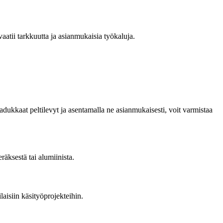
atii tarkkuutta ja asianmukaisia työkaluja.
laadukkaat peltilevyt ja asentamalla ne asianmukaisesti, voit varmistaa
räksestä tai alumiinista.
laisiin käsityöprojekteihin.