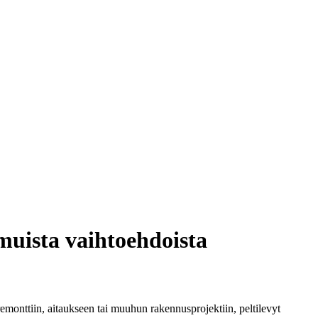
 muista vaihtoehdoista
remonttiin, aitaukseen tai muuhun rakennusprojektiin, peltilevyt