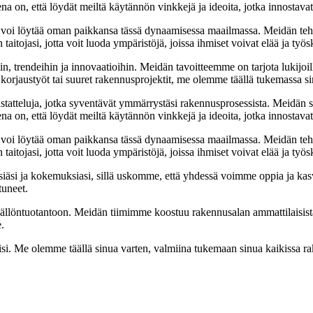
ena on, että löydät meiltä käytännön vinkkejä ja ideoita, jotka innostav
 voi löytää oman paikkansa tässä dynaamisessa maailmassa. Meidän teht
itojasi, jotta voit luoda ympäristöjä, joissa ihmiset voivat elää ja työs
n, trendeihin ja innovaatioihin. Meidän tavoitteemme on tarjota lukijoill
rjaustyöt tai suuret rakennusprojektit, me olemme täällä tukemassa si
astatteluja, jotka syventävät ymmärrystäsi rakennusprosessista. Meidän 
ena on, että löydät meiltä käytännön vinkkejä ja ideoita, jotka innostav
 voi löytää oman paikkansa tässä dynaamisessa maailmassa. Meidän teht
itojasi, jotta voit luoda ympäristöjä, joissa ihmiset voivat elää ja työs
si ja kokemuksiasi, sillä uskomme, että yhdessä voimme oppia ja kasv
tuneet.
sällöntuotantoon. Meidän tiimimme koostuu rakennusalan ammattilaisist
.
iisi. Me olemme täällä sinua varten, valmiina tukemaan sinua kaikissa 