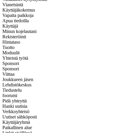
Vianetsintä
Käyttäjäkokemus
Vapaita paikkoja
Apua tiedoilla
Käyttäjä
Minun kojelautani
Rekisteröinti
Hintataso
Tuotto
Moduulit
Yhteistä työtä
Sponsori
Sponsori
Viittaa
Joukkueen jäsen
Lehdistökeskus
Tiedustelu
foorumi
Pidä yhteyttä
Hanki uutisia
Verkkoyhteisö
Uutiset sähköposti
Käyttäjäryhmä
Paikallinen alue
Linkit sisällössä