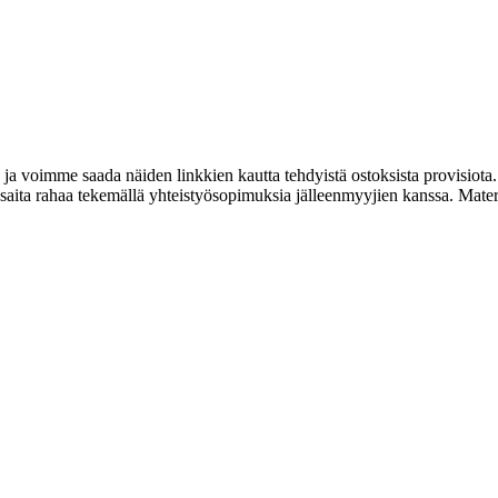
 ja voimme saada näiden linkkien kautta tehdyistä ostoksista provisiota.
ta rahaa tekemällä yhteistyösopimuksia jälleenmyyjien kanssa. Materiaa