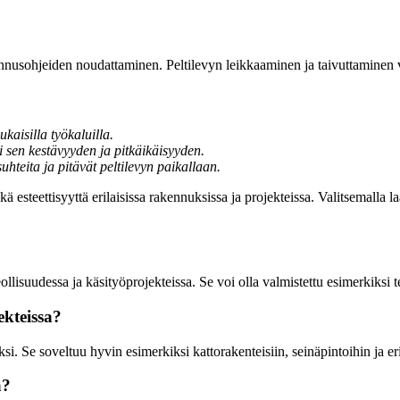
nnusohjeiden noudattaminen. Peltilevyn leikkaaminen ja taivuttaminen va
kaisilla työkaluilla.
i sen kestävyyden ja pitkäikäisyyden.
hteita ja pitävät peltilevyn paikallaan.
kä esteettisyyttä erilaisissa rakennuksissa ja projekteissa. Valitsemalla 
llisuudessa ja käsityöprojekteissa. Se voi olla valmistettu esimerkiksi te
ekteissa?
. Se soveltuu hyvin esimerkiksi kattorakenteisiin, seinäpintoihin ja eri
ä?