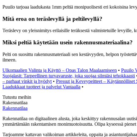
Puuilo tarjoaa laadukasta 1mm peltiä monipuolisesti eri kokoisina le
Mitä eroa on teräslevyllä ja peltilevyllä?
Teräslevy on yleisnimitys erilaisille teräksestä valmistetuille levyille
Miksi peltiä käytetään usein rakennusmateriaalina?
Pelti on suosittu rakennusmateriaali sen kestävyyden, helpon työstett
ilmeen.
Ulkomaalien Valinta ja Käyttö – Opas Talon Maalaamiseen
•
Puuilo 
Suojalasit: Tarpeellinen turvavaruste, joka suojaa silmiäsi tehokkaasti
– parhaat vinkit ja hyödyt
•
Pressut ja Keveypeitteet – Käytännöllise
Laadukkaat tuotteet ja palvelut Vantaalla
•
Tutustu meihin
Rakennatilaa
Rakennatilaa
Rakennatilaa on digitaalinen alusta, joka keskittyy rakennusalan uutisii
ymmärtämään rakentamisen monimuotoisuutta. Olipa kyseessä pienet ko
Tarjoamme kattavan valikoiman artikkeleita, oppaita ja asiantuntijaha