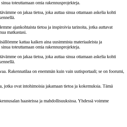
at sinua toteuttamaan omia rakennusprojekteja.
ävämme on jakaa tietoa, joka auttaa sinua ottamaan askelia kohti
kennellä.
emme ajankohtaista tietoa ja inspiroivia tarinoita, jotka auttavat
nua matkastasi.
sisällömme kattaa kaiken aina uusimmista materiaaleista ja
at sinua toteuttamaan omia rakennusprojekteja.
ävämme on jakaa tietoa, joka auttaa sinua ottamaan askelia kohti
kennellä.
aa. Rakennatilaa on enemmän kuin vain uutisportaali; se on foorumi,
a, jotka ovat intohimoisia jakamaan tietoa ja kokemuksia. Tämä
rakennusalan haasteissa ja mahdollisuuksissa. Yhdessä voimme