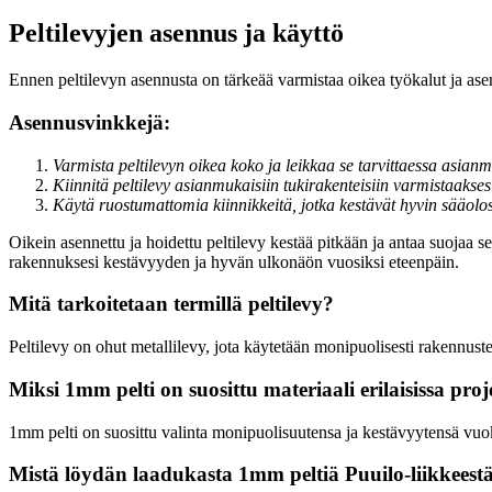
Peltilevyjen asennus ja käyttö
Ennen peltilevyn asennusta on tärkeää varmistaa oikea työkalut ja ase
Asennusvinkkejä:
Varmista peltilevyn oikea koko ja leikkaa se tarvittaessa asianmu
Kiinnitä peltilevy asianmukaisiin tukirakenteisiin varmistaakses
Käytä ruostumattomia kiinnikkeitä, jotka kestävät hyvin sääolosu
Oikein asennettu ja hoidettu peltilevy kestää pitkään ja antaa suojaa se
rakennuksesi kestävyyden ja hyvän ulkonäön vuosiksi eteenpäin.
Mitä tarkoitetaan termillä peltilevy?
Peltilevy on ohut metallilevy, jota käytetään monipuolisesti rakennusteo
Miksi 1mm pelti on suosittu materiaali erilaisissa proj
1mm pelti on suosittu valinta monipuolisuutensa ja kestävyytensä vuoksi
Mistä löydän laadukasta 1mm peltiä Puuilo-liikkeest