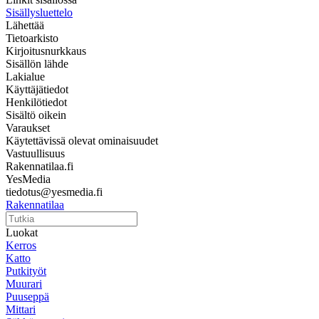
Sisällysluettelo
Lähettää
Tietoarkisto
Kirjoitusnurkkaus
Sisällön lähde
Lakialue
Käyttäjätiedot
Henkilötiedot
Sisältö oikein
Varaukset
Käytettävissä olevat ominaisuudet
Vastuullisuus
Rakennatilaa.fi
YesMedia
tiedotus@yesmedia.fi
Rakennatilaa
Luokat
Kerros
Katto
Putkityöt
Muurari
Puuseppä
Mittari