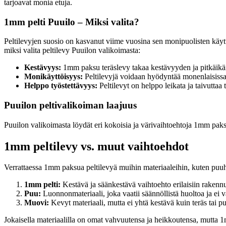
tarjoavat monia etuja.
1mm pelti Puuilo – Miksi valita?
Peltilevyjen suosio on kasvanut viime vuosina sen monipuolisten käytt
miksi valita peltilevy Puuilon valikoimasta:
Kestävyys:
1mm paksu teräslevy takaa kestävyyden ja pitkäikäis
Monikäyttöisyys:
Peltilevyjä voidaan hyödyntää monenlaisissa p
Helppo työstettävyys:
Peltilevyt on helppo leikata ja taivuttaa
Puuilon peltivalikoiman laajuus
Puuilon valikoimasta löydät eri kokoisia ja värivaihtoehtoja 1mm paksu
1mm peltilevy vs. muut vaihtoehdot
Verrattaessa 1mm paksua peltilevyä muihin materiaaleihin, kuten puuhun 
1mm pelti:
Kestävä ja säänkestävä vaihtoehto erilaisiin rakennu
Puu:
Luonnonmateriaali, joka vaatii säännöllistä huoltoa ja ei v
Muovi:
Kevyt materiaali, mutta ei yhtä kestävä kuin teräs tai p
Jokaisella materiaalilla on omat vahvuutensa ja heikkoutensa, mutta 