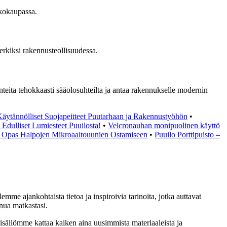
kkokaupassa.
merkiksi rakennusteollisuudessa.
teita tehokkaasti sääolosuhteilta ja antaa rakennukselle modernin
 Käytännölliset Suojapeitteet Puutarhaan ja Rakennustyöhön
•
a Edulliset Lumiesteet Puuilosta!
•
Velcronauhan monipuolinen käyttö
– Opas Halpojen Mikroaaltouunien Ostamiseen
•
Puuilo Porttipuisto –
emme ajankohtaista tietoa ja inspiroivia tarinoita, jotka auttavat
nua matkastasi.
sisällömme kattaa kaiken aina uusimmista materiaaleista ja