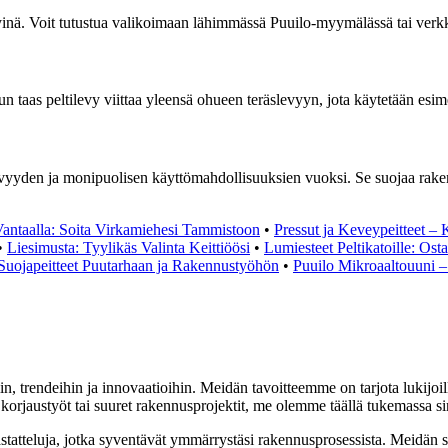
vyinä. Voit tutustua valikoimaan lähimmässä Puuilo-myymälässä tai ver
, kun taas peltilevy viittaa yleensä ohueen teräslevyyn, jota käytetään esi
ävyyden ja monipuolisen käyttömahdollisuuksien vuoksi. Se suojaa raken
Vantaalla: Soita Virkamiehesi Tammistoon
•
Pressut ja Keveypeitteet –
•
Liesimusta: Tyylikäs Valinta Keittiöösi
•
Lumiesteet Peltikatoille: Ost
t Suojapeitteet Puutarhaan ja Rakennustyöhön
•
Puuilo Mikroaaltouuni 
n, trendeihin ja innovaatioihin. Meidän tavoitteemme on tarjota lukijoill
rjaustyöt tai suuret rakennusprojektit, me olemme täällä tukemassa si
astatteluja, jotka syventävät ymmärrystäsi rakennusprosessista. Meidän 