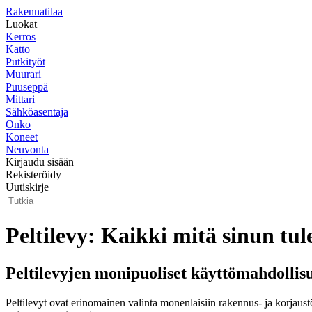
Rakennatilaa
Luokat
Kerros
Katto
Putkityöt
Muurari
Puuseppä
Mittari
Sähköasentaja
Onko
Koneet
Neuvonta
Kirjaudu sisään
Rekisteröidy
Uutiskirje
Peltilevy: Kaikki mitä sinun tul
Peltilevyjen monipuoliset käyttömahdollis
Peltilevyt ovat erinomainen valinta monenlaisiin rakennus- ja korjaust