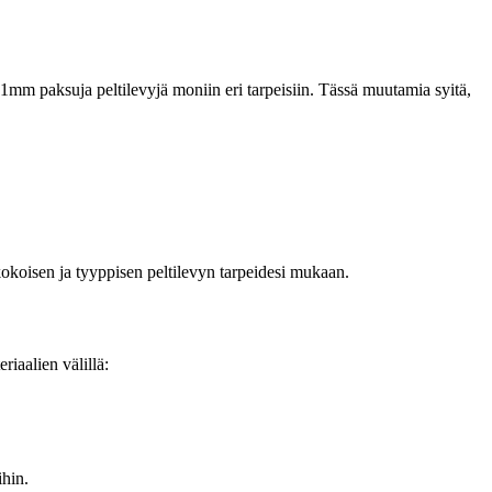
1mm paksuja peltilevyjä moniin eri tarpeisiin. Tässä muutamia syitä,
kokoisen ja tyyppisen peltilevyn tarpeidesi mukaan.
riaalien välillä:
ihin.