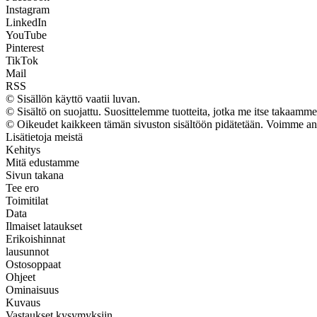
Instagram
LinkedIn
YouTube
Pinterest
TikTok
Mail
RSS
© Sisällön käyttö vaatii luvan.
© Sisältö on suojattu. Suosittelemme tuotteita, jotka me itse takaamme
© Oikeudet kaikkeen tämän sivuston sisältöön pidätetään. Voimme ansai
Lisätietoja meistä
Kehitys
Mitä edustamme
Sivun takana
Tee ero
Toimitilat
Data
Ilmaiset lataukset
Erikoishinnat
lausunnot
Ostosoppaat
Ohjeet
Ominaisuus
Kuvaus
Vastaukset kysymyksiin