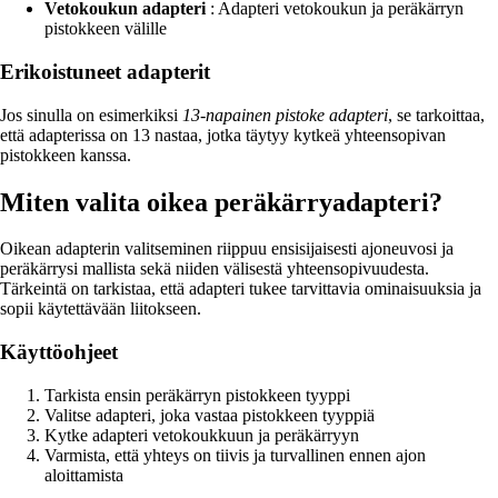
Vetokoukun adapteri
: Adapteri vetokoukun ja peräkärryn
pistokkeen välille
Erikoistuneet adapterit
Jos sinulla on esimerkiksi
13-napainen pistoke adapteri
, se tarkoittaa,
että adapterissa on 13 nastaa, jotka täytyy kytkeä yhteensopivan
pistokkeen kanssa.
Miten valita oikea peräkärryadapteri?
Oikean adapterin valitseminen riippuu ensisijaisesti ajoneuvosi ja
peräkärrysi mallista sekä niiden välisestä yhteensopivuudesta.
Tärkeintä on tarkistaa, että adapteri tukee tarvittavia ominaisuuksia ja
sopii käytettävään liitokseen.
Käyttöohjeet
Tarkista ensin peräkärryn pistokkeen tyyppi
Valitse adapteri, joka vastaa pistokkeen tyyppiä
Kytke adapteri vetokoukkuun ja peräkärryyn
Varmista, että yhteys on tiivis ja turvallinen ennen ajon
aloittamista