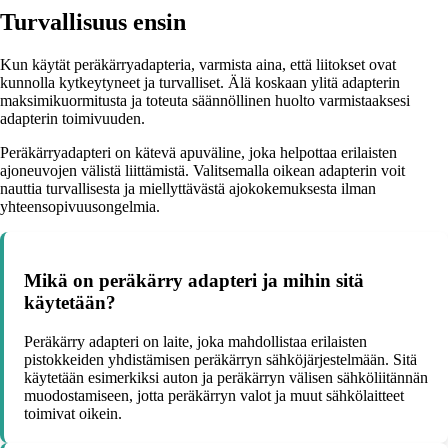
Turvallisuus ensin
Kun käytät peräkärryadapteria, varmista aina, että liitokset ovat
kunnolla kytkeytyneet ja turvalliset. Älä koskaan ylitä adapterin
maksimikuormitusta ja toteuta säännöllinen huolto varmistaaksesi
adapterin toimivuuden.
Peräkärryadapteri on kätevä apuväline, joka helpottaa erilaisten
ajoneuvojen välistä liittämistä. Valitsemalla oikean adapterin voit
nauttia turvallisesta ja miellyttävästä ajokokemuksesta ilman
yhteensopivuusongelmia.
Mikä on peräkärry adapteri ja mihin sitä
käytetään?
Peräkärry adapteri on laite, joka mahdollistaa erilaisten
pistokkeiden yhdistämisen peräkärryn sähköjärjestelmään. Sitä
käytetään esimerkiksi auton ja peräkärryn välisen sähköliitännän
muodostamiseen, jotta peräkärryn valot ja muut sähkölaitteet
toimivat oikein.