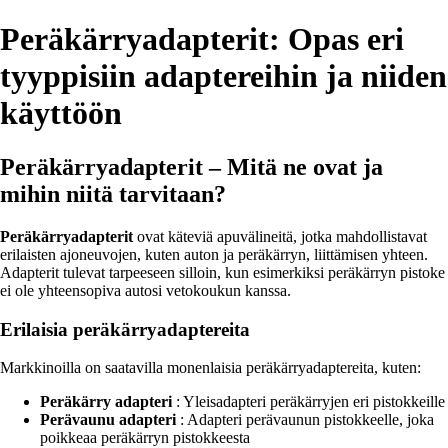
Peräkärryadapterit: Opas eri
tyyppisiin adaptereihin ja niiden
käyttöön
Peräkärryadapterit – Mitä ne ovat ja
mihin niitä tarvitaan?
Peräkärryadapterit
ovat käteviä apuvälineitä, jotka mahdollistavat
erilaisten ajoneuvojen, kuten auton ja peräkärryn, liittämisen yhteen.
Adapterit tulevat tarpeeseen silloin, kun esimerkiksi peräkärryn pistoke
ei ole yhteensopiva autosi vetokoukun kanssa.
Erilaisia peräkärryadaptereita
Markkinoilla on saatavilla monenlaisia peräkärryadaptereita, kuten:
Peräkärry adapteri
: Yleisadapteri peräkärryjen eri pistokkeille
Perävaunu adapteri
: Adapteri perävaunun pistokkeelle, joka
poikkeaa peräkärryn pistokkeesta