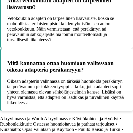
Miksi vetokoukun adapteri on tarpeellinen
lisävaruste?
Vetokoukun adapteri on tarpeellinen lisävaruste, koska se
mahdollistaa erilaisten pistokkeiden yhdistämisen auton
vetokoukkuun. Näin varmistetaan, että peräkärryn tai
perävaunun sähköjärjestelmä toimii moitteettomasti ja
turvallisesti liikenteessä.
Mitä kannattaa ottaa huomioon valitessaan
oikeaa adapteria peräkärryyn?
Oikean adapterin valinnassa on tärkeää huomioida peräkärryn
tai perävaunun pistokkeen tyyppi ja koko, jotta adapteri sopii
yhteen olemassa olevan sähköjärjestelmän kanssa. Lisäksi on
hyvä varmistaa, että adapteri on laadukas ja turvallinen käyttää
liikenteessä.
Akryylimassa ja Wurth Akryylimassa: Käyttökohteet ja Hyödyt
•
Ruohonleikkurit: Ostaessa huomioitavaa ja parhaat tarjoukset
•
Kuramatto: Opas Valintaan ja Käyttöön
•
Puuilo Raisio ja Turku
•