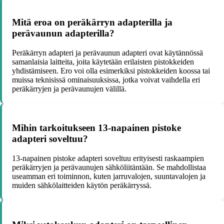
Mitä eroa on peräkärryn adapterilla ja
perävaunun adapterilla?
Peräkärryn adapteri ja perävaunun adapteri ovat käytännössä
samanlaisia laitteita, joita käytetään erilaisten pistokkeiden
yhdistämiseen. Ero voi olla esimerkiksi pistokkeiden koossa tai
muissa teknisissä ominaisuuksissa, jotka voivat vaihdella eri
peräkärryjen ja perävaunujen välillä.
Mihin tarkoitukseen 13-napainen pistoke
adapteri soveltuu?
13-napainen pistoke adapteri soveltuu erityisesti raskaampien
peräkärryjen ja perävaunujen sähköliitäntään. Se mahdollistaa
useamman eri toiminnon, kuten jarruvalojen, suuntavalojen ja
muiden sähkölaitteiden käytön peräkärryssä.