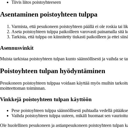
Tiivis liitos poistoyhteeseen
Asentaminen poistoyhteen tulppa
Varmista, että pesukoneen poistoyhteen päällä ei ole roskia tai lik
Aseta poistoyhteen tulppa paikoilleen varovasti painamalla sitä k
Tarkista, että tulppa on kiinnitetty tiukasti paikoilleen ja ettei siin
Asennusvinkit
Muista tarkistaa poistoyhteen tulpan kunto säännöllisesti ja vaihda se ta
Poistoyhteen tulpan hyödyntäminen
Pesukoneen poistoyhteen tulppaa voidaan käyttää myös muihin tarkoituk
moitteettoman toiminnan.
Vinkkejä poistoyhteen tulpan käyttöön
Pese poistoyhteen tulppa säännöllisesti puhtaalla vedellä pitääks
Vaihda poistoyhteen tulppa uuteen, mikäli huomaat sen vaurioitu
Ole huolellinen pesukoneen ja astianpesukoneen poistoyhteen tulpan kan