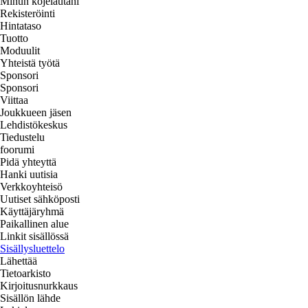
Minun kojelautani
Rekisteröinti
Hintataso
Tuotto
Moduulit
Yhteistä työtä
Sponsori
Sponsori
Viittaa
Joukkueen jäsen
Lehdistökeskus
Tiedustelu
foorumi
Pidä yhteyttä
Hanki uutisia
Verkkoyhteisö
Uutiset sähköposti
Käyttäjäryhmä
Paikallinen alue
Linkit sisällössä
Sisällysluettelo
Lähettää
Tietoarkisto
Kirjoitusnurkkaus
Sisällön lähde