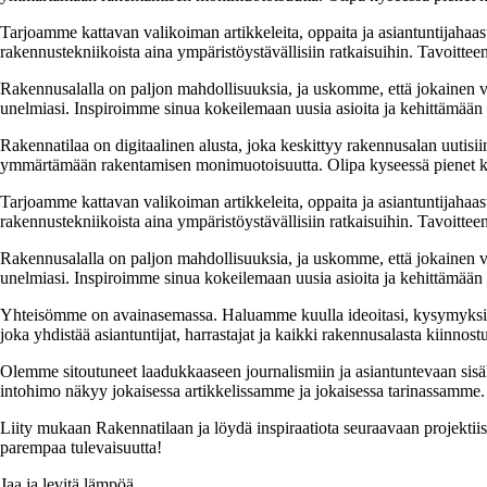
Tarjoamme kattavan valikoiman artikkeleita, oppaita ja asiantuntijahaas
rakennustekniikoista aina ympäristöystävällisiin ratkaisuihin. Tavoittee
Rakennusalalla on paljon mahdollisuuksia, ja uskomme, että jokainen v
unelmiasi. Inspiroimme sinua kokeilemaan uusia asioita ja kehittämään tai
Rakennatilaa on digitaalinen alusta, joka keskittyy rakennusalan uutisiin
ymmärtämään rakentamisen monimuotoisuutta. Olipa kyseessä pienet kor
Tarjoamme kattavan valikoiman artikkeleita, oppaita ja asiantuntijahaas
rakennustekniikoista aina ympäristöystävällisiin ratkaisuihin. Tavoittee
Rakennusalalla on paljon mahdollisuuksia, ja uskomme, että jokainen v
unelmiasi. Inspiroimme sinua kokeilemaan uusia asioita ja kehittämään tai
Yhteisömme on avainasemassa. Haluamme kuulla ideoitasi, kysymyksiäs
joka yhdistää asiantuntijat, harrastajat ja kaikki rakennusalasta kiinnost
Olemme sitoutuneet laadukkaaseen journalismiin ja asiantuntevaan sis
intohimo näkyy jokaisessa artikkelissamme ja jokaisessa tarinassamme.
Liity mukaan Rakennatilaan ja löydä inspiraatiota seuraavaan projekti
parempaa tulevaisuutta!
Jaa ja levitä lämpöä