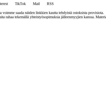
terest
TikTok
Mail
RSS
ja voimme saada näiden linkkien kautta tehdyistä ostoksista provisiota.
a rahaa tekemällä yhteistyösopimuksia jälleenmyyjien kanssa. Materiaal