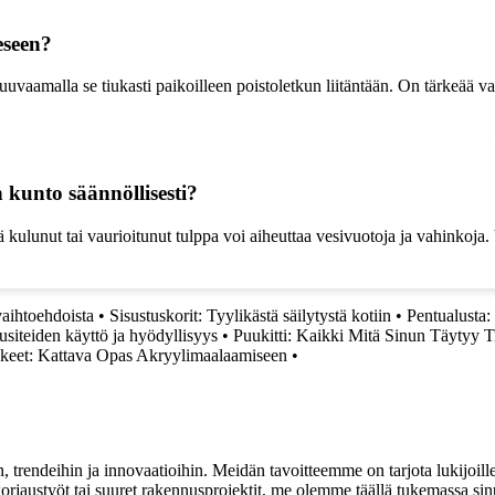
eseen?
malla se tiukasti paikoilleen poistoletkun liitäntään. On tärkeää varmist
 kunto säännöllisesti?
ä kulunut tai vaurioitunut tulppa voi aiheuttaa vesivuotoja ja vahinkoja
vaihtoehdoista
•
Sisustuskorit: Tyylikästä säilytystä kotiin
•
Pentualusta:
siteiden käyttö ja hyödyllisyys
•
Puukitti: Kaikki Mitä Sinun Täytyy T
keet: Kattava Opas Akryylimaalaamiseen
•
, trendeihin ja innovaatioihin. Meidän tavoitteemme on tarjota lukijoillem
jaustyöt tai suuret rakennusprojektit, me olemme täällä tukemassa sin