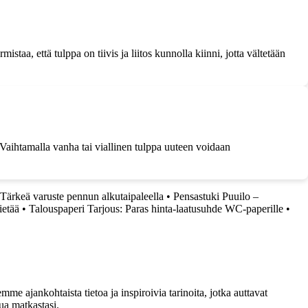
aa, että tulppa on tiivis ja liitos kunnolla kiinni, jotta vältetään
. Vaihtamalla vanha tai viallinen tulppa uuteen voidaan
 Tärkeä varuste pennun alkutaipaleella
•
Pensastuki Puuilo –
ietää
•
Talouspaperi Tarjous: Paras hinta-laatusuhde WC-paperille
•
me ajankohtaista tietoa ja inspiroivia tarinoita, jotka auttavat
ua matkastasi.