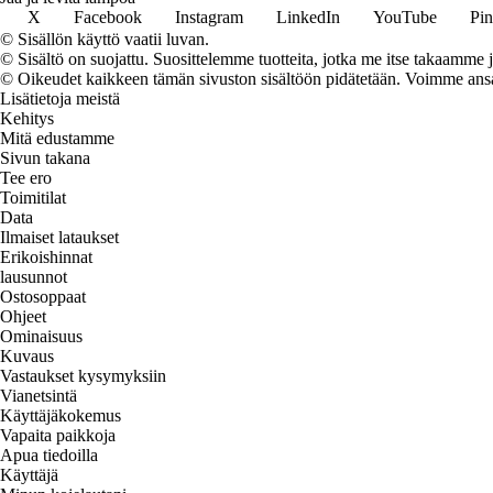
X
Facebook
Instagram
LinkedIn
YouTube
Pin
© Sisällön käyttö vaatii luvan.
© Sisältö on suojattu. Suosittelemme tuotteita, jotka me itse takaamme 
© Oikeudet kaikkeen tämän sivuston sisältöön pidätetään. Voimme ansait
Lisätietoja meistä
Kehitys
Mitä edustamme
Sivun takana
Tee ero
Toimitilat
Data
Ilmaiset lataukset
Erikoishinnat
lausunnot
Ostosoppaat
Ohjeet
Ominaisuus
Kuvaus
Vastaukset kysymyksiin
Vianetsintä
Käyttäjäkokemus
Vapaita paikkoja
Apua tiedoilla
Käyttäjä