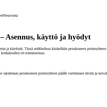
et
Neuvonta
– Asennus, käyttö ja hyödyt
a ja käytöstä. Tässä artikkelissa käsitellään pesukoneen poistoyhteen 
 kotitalouden eri toiminnoissa.
ijoitetaan pesukoneen poistoyhteen päälle varmistaen tiiviin ja turvall