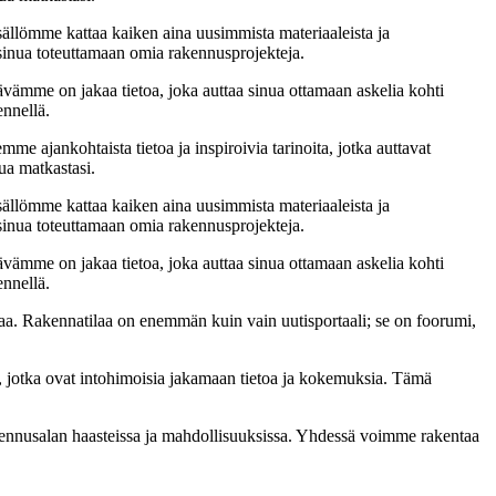
sällömme kattaa kaiken aina uusimmista materiaaleista ja
t sinua toteuttamaan omia rakennusprojekteja.
ämme on jakaa tietoa, joka auttaa sinua ottamaan askelia kohti
ennellä.
me ajankohtaista tietoa ja inspiroivia tarinoita, jotka auttavat
ua matkastasi.
sällömme kattaa kaiken aina uusimmista materiaaleista ja
t sinua toteuttamaan omia rakennusprojekteja.
ämme on jakaa tietoa, joka auttaa sinua ottamaan askelia kohti
ennellä.
a. Rakennatilaa on enemmän kuin vain uutisportaali; se on foorumi,
, jotka ovat intohimoisia jakamaan tietoa ja kokemuksia. Tämä
akennusalan haasteissa ja mahdollisuuksissa. Yhdessä voimme rakentaa