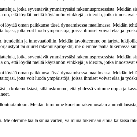
tatteluja, jotka syventävät ymmärrystäsi rakennusprosessista. Meidän si
na on, että löydät meiltä käytännön vinkkejä ja ideoita, jotka innostava
oi löytää oman paikkansa tässä dynaamisessa maailmassa. Meidän tehtäv
tojasi, jotta voit luoda ympäristöjä, joissa ihmiset voivat elää ja työsk
, trendeihin ja innovaatioihin. Meidän tavoitteemme on tarjota lukijoillem
jaustyöt tai suuret rakennusprojektit, me olemme täällä tukemassa sin
tatteluja, jotka syventävät ymmärrystäsi rakennusprosessista. Meidän si
na on, että löydät meiltä käytännön vinkkejä ja ideoita, jotka innostava
oi löytää oman paikkansa tässä dynaamisessa maailmassa. Meidän tehtäv
tojasi, jotta voit luoda ympäristöjä, joissa ihmiset voivat elää ja työsk
i ja kokemuksiasi, sillä uskomme, että yhdessä voimme oppia ja kasva
uneet.
ällöntuotantoon. Meidän tiimimme koostuu rakennusalan ammattilaisista
isi. Me olemme täällä sinua varten, valmiina tukemaan sinua kaikissa r