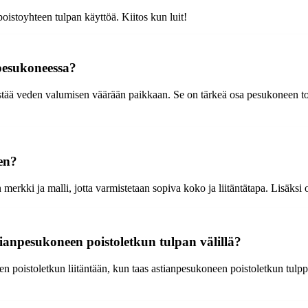
oistoyhteen tulpan käyttöä. Kiitos kun luit!
 pesukoneessa?
estää veden valumisen väärään paikkaan. Se on tärkeä osa pesukoneen to
en?
ki ja malli, jotta varmistetaan sopiva koko ja liitäntätapa. Lisäksi on t
ianpesukoneen poistoletkun tulpan välillä?
n poistoletkun liitäntään, kun taas astianpesukoneen poistoletkun tulpp