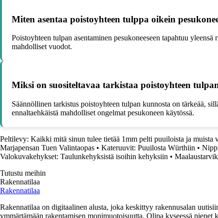
Miten asentaa poistoyhteen tulppa oikein pesukone
Poistoyhteen tulpan asentaminen pesukoneeseen tapahtuu yleensä ruuvaa
mahdolliset vuodot.
Miksi on suositeltavaa tarkistaa poistoyhteen tulpan
Säännöllinen tarkistus poistoyhteen tulpan kunnosta on tärkeää, sill
ennaltaehkäistä mahdolliset ongelmat pesukoneen käytössä.
Peltilevy: Kaikki mitä sinun tulee tietää 1mm pelti puuiloista ja muista 
Marjapensan Tuen Valintaopas
•
Kateruuvit: Puuilosta Würthiin
•
Nippu
Valokuvakehykset: Taulunkehyksistä isoihin kehyksiin
•
Maalaustarvik
Tutustu meihin
Rakennatilaa
Rakennatilaa
Rakennatilaa on digitaalinen alusta, joka keskittyy rakennusalan uutisiin
ymmärtämään rakentamisen monimuotoisuutta. Olipa kyseessä pienet kor