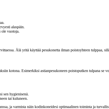
aa.
evyesti alaspäin.
ä ole vuotoja.
rvittaessa. Älä yritä käyttää pesukonetta ilman poistoyhteen tulppaa, sil
siin kotona. Esimerkiksi astianpesukoneen poistoputken tulpana se voi
esi sen hygienisenä.
neen tai kuluneen.
ssa, ja varmista näin kodinkoneidesi optimaalinen toiminta ja turvallis