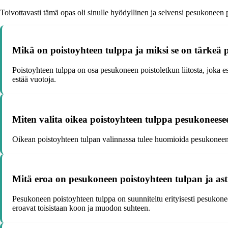
Toivottavasti tämä opas oli sinulle hyödyllinen ja selvensi pesukoneen p
Mikä on poistoyhteen tulppa ja miksi se on tärkeä
Poistoyhteen tulppa on osa pesukoneen poistoletkun liitosta, joka 
estää vuotoja.
Miten valita oikea poistoyhteen tulppa pesukoneese
Oikean poistoyhteen tulpan valinnassa tulee huomioida pesukoneen merk
Mitä eroa on pesukoneen poistoyhteen tulpan ja ast
Pesukoneen poistoyhteen tulppa on suunniteltu erityisesti pesukonee
eroavat toisistaan koon ja muodon suhteen.