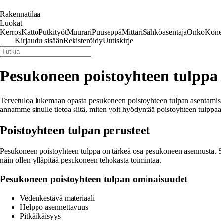
Rakennatilaa
Luokat
Kerros
Katto
Putkityöt
Muurari
Puuseppä
Mittari
Sähköasentaja
Onko
Kone
Kirjaudu sisään
Rekisteröidy
Uutiskirje
Pesukoneen poistoyhteen tulppa 
Tervetuloa lukemaan opasta pesukoneen poistoyhteen tulpan asentamisest
annamme sinulle tietoa siitä, miten voit hyödyntää poistoyhteen tulppaa
Poistoyhteen tulpan perusteet
Pesukoneen poistoyhteen tulppa on tärkeä osa pesukoneen asennusta. Se s
näin ollen ylläpitää pesukoneen tehokasta toimintaa.
Pesukoneen poistoyhteen tulpan ominaisuudet
Vedenkestävä materiaali
Helppo asennettavuus
Pitkäikäisyys