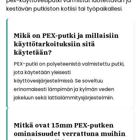
pex-käyttövesiputki varmistat luotettavan ja
kestävän putkiston kotiisi tai työpaikallesi.
Mikä on PEX-putki ja millaisiin
käyttötarkoituksiin sitä
käytetään?
PEX-putki on polyeteenistä valmistettu putki,
jota käytetään yleisesti
käyttövesijärjestelmissä. Se soveltuu
erinomaisesti lämpimän ja kylmän veden
jakeluun sekä lattialämmitysjärjestelmiin.
Mitkä ovat 15mm PEX-putken
ominaisuudet verrattuna muihin