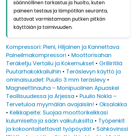
säännöllinen tarkastus ja huolto, kuten
paineen testaus ja lämpötilan seuranta,
auttavat varmistamaan putken pitkän
käyttöiän ja toimivuuden.
Kompressori: Pieni, Hiljainen ja Kannettava
Paineilmakompressori
•
Moottorisahan
Teräketju Vertailu ja Kokemukset
•
Grilliritilä
Puutarhakokkailuihin
•
Teräslevyn käyttö ja
ominaisuudet: Puuilo 3 mm teräslevy
•
Magneettinauha – Monipuolinen Apuaskel
Teollisuudessa ja Arjessa
•
Puuilo Nokia –
Tervetuloa myymälän avajaisiin!
•
Oksalakka
•
Kelkkapeite: Suojaa moottorikelkkasi
kulumiselta ja sään vaikutuksilta
•
Työpenkit
ja kokoontaitettavat työpöydät
•
Sähkövinssi