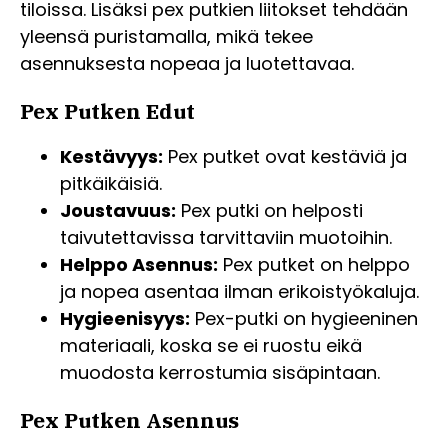
tiloissa. Lisäksi pex putkien liitokset tehdään
yleensä puristamalla, mikä tekee
asennuksesta nopeaa ja luotettavaa.
Pex Putken Edut
Kestävyys:
Pex putket ovat kestäviä ja
pitkäikäisiä.
Joustavuus:
Pex putki on helposti
taivutettavissa tarvittaviin muotoihin.
Helppo Asennus:
Pex putket on helppo
ja nopea asentaa ilman erikoistyökaluja.
Hygieenisyys:
Pex-putki on hygieeninen
materiaali, koska se ei ruostu eikä
muodosta kerrostumia sisäpintaan.
Pex Putken Asennus