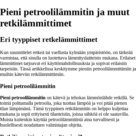
Pieni petroolilämmitin ja muut
retkilämmittimet
Eri tyyppiset retkelämmittimet
Kun suunnittelet retkeä tai vaellusta kylmään ympäristöön, on tärkeää
varmistaa, että sinulla on luotettava lämmityslaitteisto mukana. Erilaiset
lämmittimet tarjoavat eri käyttömahdollisuuksia ja sopivat erilaisiin
tarpeisiin. Tässä artikkelissa keskitymme pieniin petroolilämmittimiin ja
muihin käteviin retkilämmittimiin.
Pieni petroolilämmitin
Pieni petroolilämmitin
on kätevä ja tehokas lämmönlähde retkillä. Se
toimii polttamalla petroolia, joka tuottaa lämpöä ja voi pitää pienen
tilan lämpimänä. Tämä tyyppinen retkilämmitin on helppo kuljettaa
mukana ja sopii erityisesti tilanteisiin, joissa sähköä ei ole saatavilla.
Muista kuitenkin käyttää petroolilämmitintä aina turvallisesti ja
huolellisesti noudattaen valmistajan ohjeita.