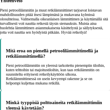
Yhteenveto
Pieni petroolilämmitin ja muut retkilämmittimet tarjoavat loistavan
mahdollisuuden pitää itsesi lämpimänä ja mukavana kylmissä
olosuhteissa. Valitsemalla oikeanlaisen lämmittimen ja käyttämällä sitä
turvallisesti voit nauttia retkestä täysin siemauksin. Muista aina
huolehtia lämmittimen asianmukaisesta käsittelystä ja säilytyksestä,
jotta voit nauttia sen hyödyistä pitkään. Hyvää retkeilyä!
Mitä eroa on pienellä petroolilämmittimellä ja
retkilämmittimellä?
Pieni petroolilämmitin on yleensä tarkoitettu pienempiin tiloihin,
kuten telttoihin tai majoitustiloihin, kun taas retkilämmitin on
suunniteltu erityisesti retkeilykäyttöön ulkona.
Retkilämmittimessä on usein kevyempi rakenne ja se on
helpompi kuljettaa mukana retkillä.
Minkä tyyppisiä polttoaineita retkilämmittimiin
yleensä käytetään?