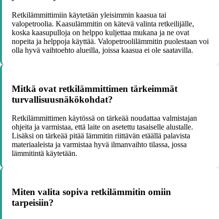
Retkilämmittimiin käytetään yleisimmin kaasua tai
valopetroolia. Kaasulämmitin on kätevä valinta retkeilijälle,
koska kaasupulloja on helppo kuljettaa mukana ja ne ovat
nopeita ja helppoja käyttää. Valopetroolilämmitin puolestaan voi
olla hyvä vaihtoehto alueilla, joissa kaasua ei ole saatavilla.
Mitkä ovat retkilämmittimen tärkeimmät
turvallisuusnäkökohdat?
Retkilämmittimen käytössä on tärkeää noudattaa valmistajan
ohjeita ja varmistaa, että laite on asetettu tasaiselle alustalle.
Lisäksi on tärkeää pitää lämmitin riittävän etäällä palavista
materiaaleista ja varmistaa hyvä ilmanvaihto tilassa, jossa
lämmitintä käytetään.
Miten valita sopiva retkilämmitin omiin
tarpeisiin?