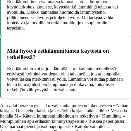
Retkilämmittimen valinnassa kannattaa ottaa huomioon
käyttötarkoitus, kuten se, käytetäänkö lämmitintä teltassa vai
avotulilla. Lisäksi kannattaa huomioida lämmitysteho,
polttoaineen saatavuus ja kuljetettavuus. On tärkeää valita
luotettava ja turvallinen retkilämmitin, joka sopii omiin
tarpeisiin.
Mitä hyötyä retkilämmittimen käytöstä on
retkeillessä?
Retkilämmitin voi tarjota lämpöä ja mukavuutta retkeillessä
erityisesti kylminä vuodenaikoina tai alueilla, joissa lämpötilat
voivat laskea merkittävästi yöllä. Lämmitin voi auttaa pitämään
teltan tai majoitustilan lämpimänä ja mukavana, mikä lisää
retkeilijän viihtyvyyttä ja turvallisuutta.
Äärivalot peräkärryyn – Turvallisuutta pimeään liikenteeseen
•
Nahan
korjaus: Opas tehokkaisiin ja kestäviin korjausratkaisuihin
•
Vesiastia
hanalla 5l – Kätevä kumppani ulkoiluun ja retkeilyyn
•
Kumiliima –
Monipuolinen apu erilaisiin kiinnitystarpeisiin
•
Ruskea paperipussi –
Osta parhaat pienet ja isot paperipussit
•
Kattoturvatuotteet: