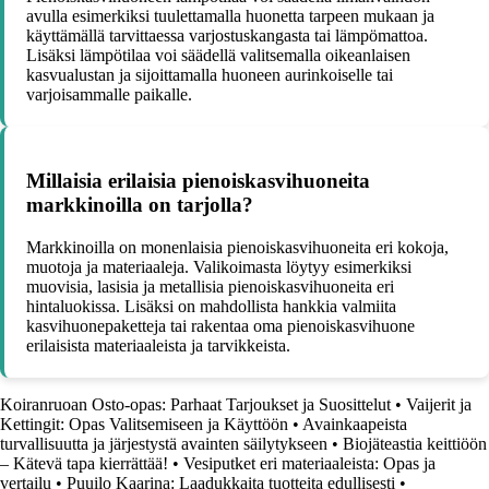
avulla esimerkiksi tuulettamalla huonetta tarpeen mukaan ja
käyttämällä tarvittaessa varjostuskangasta tai lämpömattoa.
Lisäksi lämpötilaa voi säädellä valitsemalla oikeanlaisen
kasvualustan ja sijoittamalla huoneen aurinkoiselle tai
varjoisammalle paikalle.
Millaisia erilaisia pienoiskasvihuoneita
markkinoilla on tarjolla?
Markkinoilla on monenlaisia pienoiskasvihuoneita eri kokoja,
muotoja ja materiaaleja. Valikoimasta löytyy esimerkiksi
muovisia, lasisia ja metallisia pienoiskasvihuoneita eri
hintaluokissa. Lisäksi on mahdollista hankkia valmiita
kasvihuonepaketteja tai rakentaa oma pienoiskasvihuone
erilaisista materiaaleista ja tarvikkeista.
Koiranruoan Osto-opas: Parhaat Tarjoukset ja Suosittelut
•
Vaijerit ja
Kettingit: Opas Valitsemiseen ja Käyttöön
•
Avainkaapeista
turvallisuutta ja järjestystä avainten säilytykseen
•
Biojäteastia keittiöön
– Kätevä tapa kierrättää!
•
Vesiputket eri materiaaleista: Opas ja
vertailu
•
Puuilo Kaarina: Laadukkaita tuotteita edullisesti
•