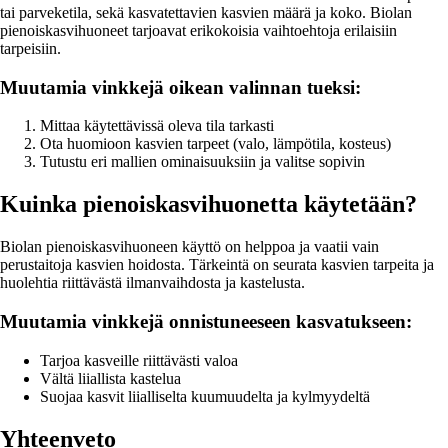
tai parveketila, sekä kasvatettavien kasvien määrä ja koko. Biolan
pienoiskasvihuoneet tarjoavat erikokoisia vaihtoehtoja erilaisiin
tarpeisiin.
Muutamia vinkkejä oikean valinnan tueksi:
Mittaa käytettävissä oleva tila tarkasti
Ota huomioon kasvien tarpeet (valo, lämpötila, kosteus)
Tutustu eri mallien ominaisuuksiin ja valitse sopivin
Kuinka pienoiskasvihuonetta käytetään?
Biolan pienoiskasvihuoneen käyttö on helppoa ja vaatii vain
perustaitoja kasvien hoidosta. Tärkeintä on seurata kasvien tarpeita ja
huolehtia riittävästä ilmanvaihdosta ja kastelusta.
Muutamia vinkkejä onnistuneeseen kasvatukseen:
Tarjoa kasveille riittävästi valoa
Vältä liiallista kastelua
Suojaa kasvit liialliselta kuumuudelta ja kylmyydeltä
Yhteenveto