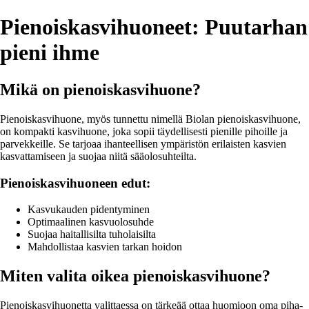
Pienoiskasvihuoneet: Puutarhan
pieni ihme
Mikä on pienoiskasvihuone?
Pienoiskasvihuone, myös tunnettu nimellä Biolan pienoiskasvihuone,
on kompakti kasvihuone, joka sopii täydellisesti pienille pihoille ja
parvekkeille. Se tarjoaa ihanteellisen ympäristön erilaisten kasvien
kasvattamiseen ja suojaa niitä sääolosuhteilta.
Pienoiskasvihuoneen edut:
Kasvukauden pidentyminen
Optimaalinen kasvuolosuhde
Suojaa haitallisilta tuholaisilta
Mahdollistaa kasvien tarkan hoidon
Miten valita oikea pienoiskasvihuone?
Pienoiskasvihuonetta valittaessa on tärkeää ottaa huomioon oma piha-