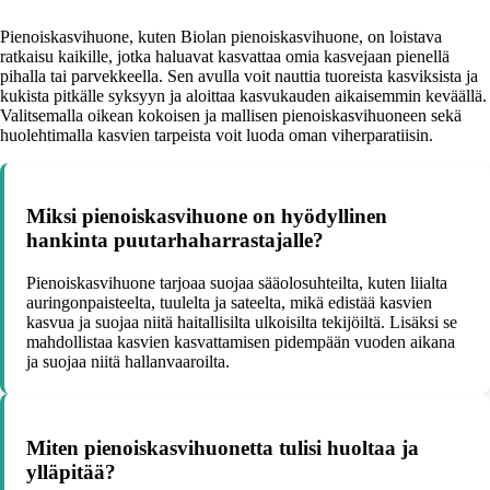
Pienoiskasvihuone, kuten Biolan pienoiskasvihuone, on loistava
ratkaisu kaikille, jotka haluavat kasvattaa omia kasvejaan pienellä
pihalla tai parvekkeella. Sen avulla voit nauttia tuoreista kasviksista ja
kukista pitkälle syksyyn ja aloittaa kasvukauden aikaisemmin keväällä.
Valitsemalla oikean kokoisen ja mallisen pienoiskasvihuoneen sekä
huolehtimalla kasvien tarpeista voit luoda oman viherparatiisin.
Miksi pienoiskasvihuone on hyödyllinen
hankinta puutarhaharrastajalle?
Pienoiskasvihuone tarjoaa suojaa sääolosuhteilta, kuten liialta
auringonpaisteelta, tuulelta ja sateelta, mikä edistää kasvien
kasvua ja suojaa niitä haitallisilta ulkoisilta tekijöiltä. Lisäksi se
mahdollistaa kasvien kasvattamisen pidempään vuoden aikana
ja suojaa niitä hallanvaaroilta.
Miten pienoiskasvihuonetta tulisi huoltaa ja
ylläpitää?