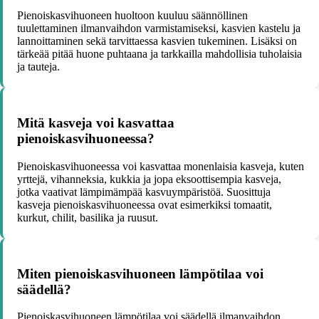
Pienoiskasvihuoneen huoltoon kuuluu säännöllinen
tuulettaminen ilmanvaihdon varmistamiseksi, kasvien kastelu ja
lannoittaminen sekä tarvittaessa kasvien tukeminen. Lisäksi on
tärkeää pitää huone puhtaana ja tarkkailla mahdollisia tuholaisia
ja tauteja.
Mitä kasveja voi kasvattaa
pienoiskasvihuoneessa?
Pienoiskasvihuoneessa voi kasvattaa monenlaisia kasveja, kuten
yrttejä, vihanneksia, kukkia ja jopa eksoottisempia kasveja,
jotka vaativat lämpimämpää kasvuympäristöä. Suosittuja
kasveja pienoiskasvihuoneessa ovat esimerkiksi tomaatit,
kurkut, chilit, basilika ja ruusut.
Miten pienoiskasvihuoneen lämpötilaa voi
säädellä?
Pienoiskasvihuoneen lämpötilaa voi säädellä ilmanvaihdon