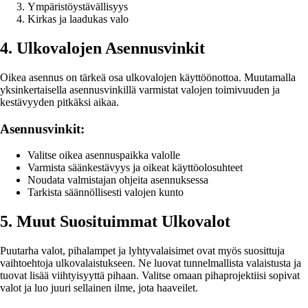
Ympäristöystävällisyys
Kirkas ja laadukas valo
4. Ulkovalojen Asennusvinkit
Oikea asennus on tärkeä osa ulkovalojen käyttöönottoa. Muutamalla
yksinkertaisella asennusvinkillä varmistat valojen toimivuuden ja
kestävyyden pitkäksi aikaa.
Asennusvinkit:
Valitse oikea asennuspaikka valolle
Varmista säänkestävyys ja oikeat käyttöolosuhteet
Noudata valmistajan ohjeita asennuksessa
Tarkista säännöllisesti valojen kunto
5. Muut Suosituimmat Ulkovalot
Puutarha valot, pihalampet ja lyhtyvalaisimet ovat myös suosittuja
vaihtoehtoja ulkovalaistukseen. Ne luovat tunnelmallista valaistusta ja
tuovat lisää viihtyisyyttä pihaan. Valitse omaan pihaprojektiisi sopivat
valot ja luo juuri sellainen ilme, jota haaveilet.