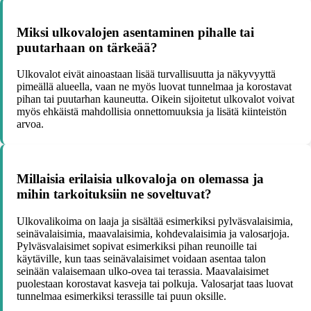
Miksi ulkovalojen asentaminen pihalle tai
puutarhaan on tärkeää?
Ulkovalot eivät ainoastaan lisää turvallisuutta ja näkyvyyttä
pimeällä alueella, vaan ne myös luovat tunnelmaa ja korostavat
pihan tai puutarhan kauneutta. Oikein sijoitetut ulkovalot voivat
myös ehkäistä mahdollisia onnettomuuksia ja lisätä kiinteistön
arvoa.
Millaisia erilaisia ulkovaloja on olemassa ja
mihin tarkoituksiin ne soveltuvat?
Ulkovalikoima on laaja ja sisältää esimerkiksi pylväsvalaisimia,
seinävalaisimia, maavalaisimia, kohdevalaisimia ja valosarjoja.
Pylväsvalaisimet sopivat esimerkiksi pihan reunoille tai
käytäville, kun taas seinävalaisimet voidaan asentaa talon
seinään valaisemaan ulko-ovea tai terassia. Maavalaisimet
puolestaan korostavat kasveja tai polkuja. Valosarjat taas luovat
tunnelmaa esimerkiksi terassille tai puun oksille.