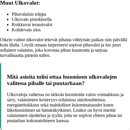
Muut Ulkovalot:
Pihavalaisin tolppa
Ulkovalo pistokkeella
Roikkuvat terassivalot
Kohdevalo ulos
Oikein valitut ulkovalot tekevät pihasta viihtyisän paikan niin päivällä
kuin illalla. Löydä omaan tarpeeseesi sopivat pihavalot ja luo juuri
sellainen valaistus, joka korostaa pihan kauneutta ja tarjoaa
turvallisuutta pimeän tullen.
Mitä asioita tulisi ottaa huomioon ulkovalojen
valitessa pihalle tai puutarhaan?
Ulkovaloja valitessa on tärkeää huomioida valon voimakkuus ja
sävy, valaisimien kestävyys erilaisissa sääolosuhteissa,
energiatehokkuus sekä mahdolliset lisäominaisuudet kuten
liiketunnistimet tai hämäräkytkimet. Lisäksi on hyvä miettiä
valaisimien sijoittelua ja tyyliä, jotta ne sopivat yhteen pihan tai
puutarhan kokonaisilmeen kanssa.