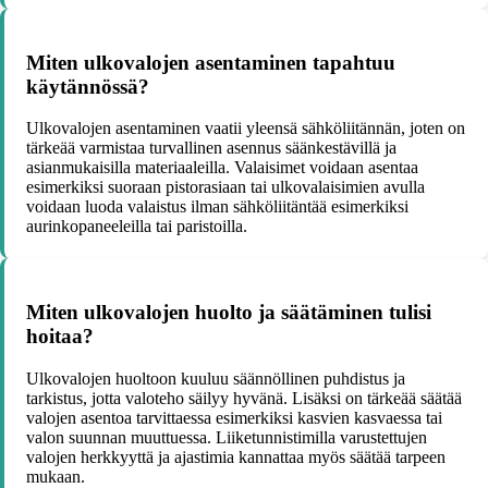
Miten ulkovalojen asentaminen tapahtuu
käytännössä?
Ulkovalojen asentaminen vaatii yleensä sähköliitännän, joten on
tärkeää varmistaa turvallinen asennus säänkestävillä ja
asianmukaisilla materiaaleilla. Valaisimet voidaan asentaa
esimerkiksi suoraan pistorasiaan tai ulkovalaisimien avulla
voidaan luoda valaistus ilman sähköliitäntää esimerkiksi
aurinkopaneeleilla tai paristoilla.
Miten ulkovalojen huolto ja säätäminen tulisi
hoitaa?
Ulkovalojen huoltoon kuuluu säännöllinen puhdistus ja
tarkistus, jotta valoteho säilyy hyvänä. Lisäksi on tärkeää säätää
valojen asentoa tarvittaessa esimerkiksi kasvien kasvaessa tai
valon suunnan muuttuessa. Liiketunnistimilla varustettujen
valojen herkkyyttä ja ajastimia kannattaa myös säätää tarpeen
mukaan.