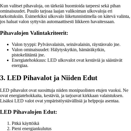
Kun valitset pihavaloja, on tärkeää huomioida tarpeesi sekä pihan
ominaisuudet. Puuilo tarjoaa laajan valikoiman ulkovaloja eri
tarkoituksiin. Esimerkiksi ulkovalo liiketunnistimella on kätevä valinta,
jos haluat valon syttyvän automaattisesti liikkeen havaitessaan.
Pihavalojen Valintakriteerit:
Valon tyyppi: Pylväsvalaisin, seinävalaisin, räystäsvalo jne.
Valon ominaisuudet: Hälytyskytkin, hämäräkytkin,
pistokeliitäntä jne.
Energiatehokkuus: LED ulkovalot ovat kestäviä ja säästävät
energiaa.
3. LED Pihavalot ja Niiden Edut
LED pihavalot ovat suosittuja niiden monipuolisten etujen vuoksi. Ne
ovat energiatehokkaita, kestäviä, ja tarjoavat kirkkaan valaistuksen.
Lisäksi LED valot ovat ympäristöystävällisiä ja helppoja asentaa.
LED Pihavalojen Edut:
Pitkä käyttöikä
Pieni energiankulutus