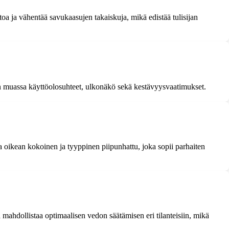
toa ja vähentää savukaasujen takaiskuja, mikä edistää tulisijan
uun muassa käyttöolosuhteet, ulkonäkö sekä kestävyysvaatimukset.
a oikean kokoinen ja tyyppinen piipunhattu, joka sopii parhaiten
 mahdollistaa optimaalisen vedon säätämisen eri tilanteisiin, mikä