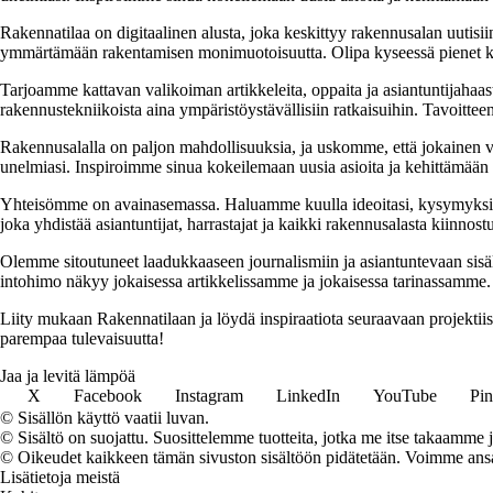
Rakennatilaa on digitaalinen alusta, joka keskittyy rakennusalan uutisiin
ymmärtämään rakentamisen monimuotoisuutta. Olipa kyseessä pienet kor
Tarjoamme kattavan valikoiman artikkeleita, oppaita ja asiantuntijahaas
rakennustekniikoista aina ympäristöystävällisiin ratkaisuihin. Tavoittee
Rakennusalalla on paljon mahdollisuuksia, ja uskomme, että jokainen v
unelmiasi. Inspiroimme sinua kokeilemaan uusia asioita ja kehittämään tai
Yhteisömme on avainasemassa. Haluamme kuulla ideoitasi, kysymyksiäs
joka yhdistää asiantuntijat, harrastajat ja kaikki rakennusalasta kiinnost
Olemme sitoutuneet laadukkaaseen journalismiin ja asiantuntevaan sis
intohimo näkyy jokaisessa artikkelissamme ja jokaisessa tarinassamme.
Liity mukaan Rakennatilaan ja löydä inspiraatiota seuraavaan projekti
parempaa tulevaisuutta!
Jaa ja levitä lämpöä
X
Facebook
Instagram
LinkedIn
YouTube
Pin
© Sisällön käyttö vaatii luvan.
© Sisältö on suojattu. Suosittelemme tuotteita, jotka me itse takaamme 
© Oikeudet kaikkeen tämän sivuston sisältöön pidätetään. Voimme ansait
Lisätietoja meistä