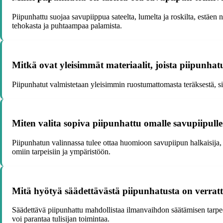
Piipunhattu suojaa savupiippua sateelta, lumelta ja roskilta, estäen
tehokasta ja puhtaampaa palamista.
Mitkä ovat yleisimmät materiaalit, joista piipunhat
Piipunhatut valmistetaan yleisimmin ruostumattomasta teräksestä, si
Miten valita sopiva piipunhattu omalle savupiipull
Piipunhatun valinnassa tulee ottaa huomioon savupiipun halkaisija,
omiin tarpeisiin ja ympäristöön.
Mitä hyötyä säädettävästä piipunhatusta on verratt
Säädettävä piipunhattu mahdollistaa ilmanvaihdon säätämisen tarpeen
voi parantaa tulisijan toimintaa.