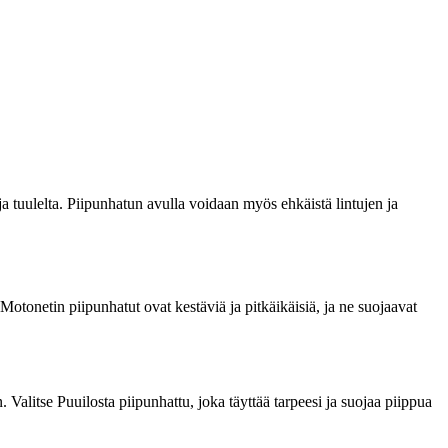
 ja tuulelta. Piipunhatun avulla voidaan myös ehkäistä lintujen ja
 Motonetin piipunhatut ovat kestäviä ja pitkäikäisiä, ja ne suojaavat
. Valitse Puuilosta piipunhattu, joka täyttää tarpeesi ja suojaa piippua