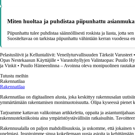
Miten huoltaa ja puhdistaa piipunhattu asianmukai
Piipunhattu tulee puhdistaa säännöllisesti roskista ja liasta, jotta 
Suositeltavaa on tarkistaa piipunhattu vähintään kerran vuodessa 
Pelastusliivit ja Kelluntaliivit: Veneilyturvallisuuden Tärkeät Varusteet
Opas Nestekaasun Käyttäjille
•
Varastohyllyjen Valintaopas: Puuilo Hyl
ja Vinkit
•
Puuilo Hämeenlinna – Avoinna oleva monipuolinen rautak
Tutustu meihin
Rakennatilaa
Rakennatilaa
Rakennatilaa on digitaalinen alusta, joka keskittyy rakennusalan uutisiin
ymmärtämään rakentamisen monimuotoisuutta. Olipa kyseessä pienet kor
Tarjoamme kattavan valikoiman artikkeleita, oppaita ja asiantuntijahaas
rakennustekniikoista aina ympäristöystävällisiin ratkaisuihin. Tavoittee
Rakennusalalla on paljon mahdollisuuksia, ja uskomme, että jokainen v
unelmiasi. Inspiroimme sinua kokeilemaan uusia asioita ja kehittämään tai