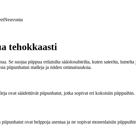
et
Neuvonta
ua tehokkaasti
a. Se suojaa piippua erilaisilta sääolosuhteilta, kuten sateelta, lumelta
aisia piipunhatun malleja ja niiden ominaisuuksia.
leja ovat säädettävät piipunhatut, jotka sopivat eri kokoisiin piippuihin.
on piipunhatut ovat helppoja asentaa ja ne sopivat monenlaisiin piippuihin