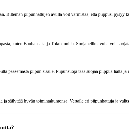
an. Bilteman piipunhattujen avulla voit varmistaa, että piippusi pysyy k
pasta, kuten Bauhausista ja Tokmannilta. Suojapellin avulla voit suojata 
eutta pääsemästä piipun sisälle. Piipunsuoja taas suojaa piippua lialta ja
 ja säilyttää hyvän toimintakuntonsa. Vertaile eri piipunhattuja ja valits
uutta?