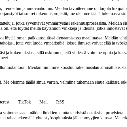
, trendeihin ja innovaatioihin. Meidän tavoitteemme on tarjota lukijoillem
jaustyöt tai suuret rakennusprojektit, me olemme täällä tukemassa sin
tatteluja, jotka syventävät ymmärrystäsi rakennusprosessista. Meidän si
na on, että löydät meiltä käytännön vinkkejä ja ideoita, jotka innostava
oi löytää oman paikkansa tässä dynaamisessa maailmassa. Meidän tehtäv
tojasi, jotta voit luoda ympäristöjä, joissa ihmiset voivat elää ja työsk
i ja kokemuksiasi, sillä uskomme, että yhdessä voimme oppia ja kasva
uneet.
ällöntuotantoon. Meidän tiimimme koostuu rakennusalan ammattilaisista
isi. Me olemme täällä sinua varten, valmiina tukemaan sinua kaikissa r
terest
TikTok
Mail
RSS
ja voimme saada näiden linkkien kautta tehdyistä ostoksista provisiota.
a rahaa tekemällä yhteistyösopimuksia jälleenmyyjien kanssa. Materiaal