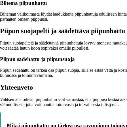
Biltema piipunhattu
Bilteman valikoimasta löydät laadukkaita piipunhattuja edulliseen hinta
parhaiten omaan piippuusi.
Piipun suojapelti ja säädettävä piipunhattu
Piipun suojapeltejä ja säädettäviä piipunhattuja löytyy monesta rautakau
voit säätää hatun koon sopivaksi omalle piipullesi.
Piipun sadehattu ja piipunsuoja
Piipun sadehattu on tärkeä osa piipun suojaa, sillä se estää vettä ja kost
kunnossa ja toimintavarmana.
Yhteenveto
Valitsemalla oikean piipunhatun voit varmistaa, että piippusi kestää aikaa
säännöllisesti, jotta voit nauttia toimivasta ja turvallisesta tulisijasta.
Miksi piipunhattu on tärkeä osa savupiipun toimiv