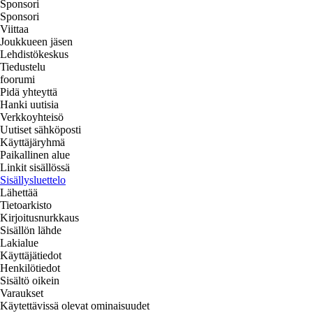
Sponsori
Sponsori
Viittaa
Joukkueen jäsen
Lehdistökeskus
Tiedustelu
foorumi
Pidä yhteyttä
Hanki uutisia
Verkkoyhteisö
Uutiset sähköposti
Käyttäjäryhmä
Paikallinen alue
Linkit sisällössä
Sisällysluettelo
Lähettää
Tietoarkisto
Kirjoitusnurkkaus
Sisällön lähde
Lakialue
Käyttäjätiedot
Henkilötiedot
Sisältö oikein
Varaukset
Käytettävissä olevat ominaisuudet