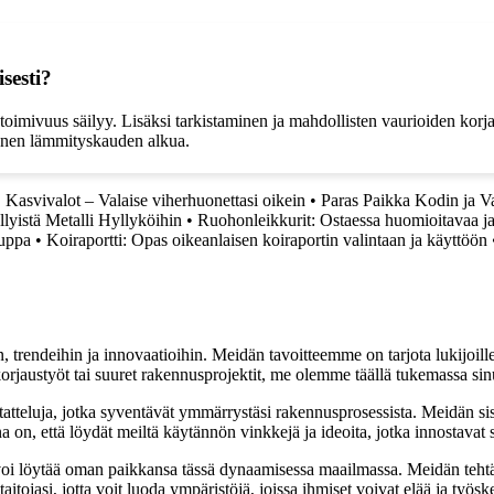
sesti?
sen toimivuus säilyy. Lisäksi tarkistaminen ja mahdollisten vaurioiden kor
ennen lämmityskauden alkua.
•
Kasvivalot – Valaise viherhuonettasi oikein
•
Paras Paikka Kodin ja V
lyistä Metalli Hyllyköihin
•
Ruohonleikkurit: Ostaessa huomioitavaa ja
auppa
•
Koiraportti: Opas oikeanlaisen koiraportin valintaan ja käyttöön
, trendeihin ja innovaatioihin. Meidän tavoitteemme on tarjota lukijoillem
jaustyöt tai suuret rakennusprojektit, me olemme täällä tukemassa sin
tatteluja, jotka syventävät ymmärrystäsi rakennusprosessista. Meidän si
na on, että löydät meiltä käytännön vinkkejä ja ideoita, jotka innostava
oi löytää oman paikkansa tässä dynaamisessa maailmassa. Meidän tehtäv
tojasi, jotta voit luoda ympäristöjä, joissa ihmiset voivat elää ja työsk