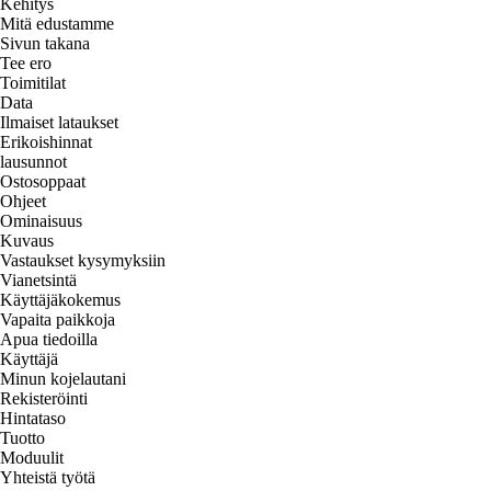
Kehitys
Mitä edustamme
Sivun takana
Tee ero
Toimitilat
Data
Ilmaiset lataukset
Erikoishinnat
lausunnot
Ostosoppaat
Ohjeet
Ominaisuus
Kuvaus
Vastaukset kysymyksiin
Vianetsintä
Käyttäjäkokemus
Vapaita paikkoja
Apua tiedoilla
Käyttäjä
Minun kojelautani
Rekisteröinti
Hintataso
Tuotto
Moduulit
Yhteistä työtä