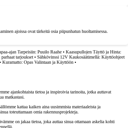
jaaminen ajoissa ovat tärkeitä osia piipunhatun huoltamisessa.
apaa-ajan Tarpeisiin: Puuilo Raahe
•
Kaasupullojen Täyttö ja Hinta:
 parhaat tarjoukset
•
Sähkövinssi 12V Kaukosäätimellä: Käyttöohjeet
•
Kuramatto: Opas Valintaan ja Käyttöön
•
me ajankohtaista tietoa ja inspiroivia tarinoita, jotka auttavat
ua matkastasi.
sällömme kattaa kaiken aina uusimmista materiaaleista ja
t sinua toteuttamaan omia rakennusprojekteja.
ämme on jakaa tietoa, joka auttaa sinua ottamaan askelia kohti
ennellä.