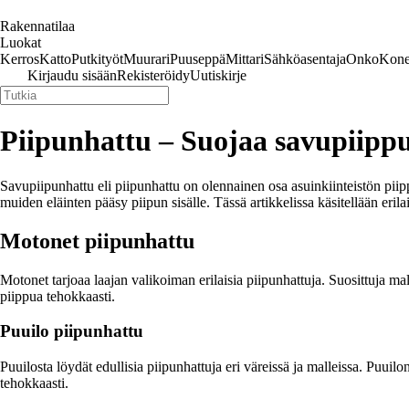
Rakennatilaa
Luokat
Kerros
Katto
Putkityöt
Muurari
Puuseppä
Mittari
Sähköasentaja
Onko
Kone
Kirjaudu sisään
Rekisteröidy
Uutiskirje
Piipunhattu – Suojaa savupiipp
Savupiipunhattu eli piipunhattu on olennainen osa asuinkiinteistön piippu
muiden eläinten pääsy piipun sisälle. Tässä artikkelissa käsitellään eril
Motonet piipunhattu
Motonet tarjoaa laajan valikoiman erilaisia piipunhattuja. Suosittuja mal
piippua tehokkaasti.
Puuilo piipunhattu
Puuilosta löydät edullisia piipunhattuja eri väreissä ja malleissa. Puuil
tehokkaasti.