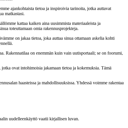
me ajankohtaista tietoa ja inspiroivia tarinoita, jotka auttavat
ua matkastasi.
sällömme kattaa kaiken aina uusimmista materiaaleista ja
t sinua toteuttamaan omia rakennusprojekteja.
ämme on jakaa tietoa, joka auttaa sinua ottamaan askelia kohti
ennellä.
a. Rakennatilaa on enemmän kuin vain uutisportaali; se on foorumi,
, jotka ovat intohimoisia jakamaan tietoa ja kokemuksia. Tämä
akennusalan haasteissa ja mahdollisuuksissa. Yhdessä voimme rakentaa
in uudelleenkäyttö vaatii kirjallisen luvan.