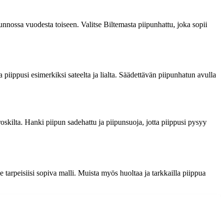
unnossa vuodesta toiseen. Valitse Biltemasta piipunhattu, joka sopii
piippusi esimerkiksi sateelta ja lialta. Säädettävän piipunhatun avulla
 roskilta. Hanki piipun sadehattu ja piipunsuoja, jotta piippusi pysyy
e tarpeisiisi sopiva malli. Muista myös huoltaa ja tarkkailla piippua