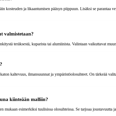
 näin kosteuden ja likaantumisen pääsyn piippuun. Lisäksi se parantaa ve
ut valmistetaan?
nkitystä teräksestä, kuparista tai alumiinista. Valintaan vaikuttavat m
e?
 katon kaltevuus, ilmansuunnat ja ympäristöolosuhteet. On tärkeää valit
una kiinteään malliin?
 mukaan esimerkiksi tuulisissa olosuhteissa. Se tarjoaa joustavuutta ja