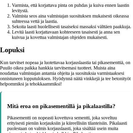
Varmista, että korjattava pinta on puhdas ja kuiva ennen laastin
levitystä.
Valmista seos aina valmistajan suosituksen mukaisesti oikeassa
suhteessa vettä ja laastia.
Sekoita laasti huolellisesti tasaiseksi massaksi välttäen paakkuja.
Levitä laasti korjattavaan kohteeseen tasaisesti ja anna sen
kuivua ja kovettua valmistajan ohjeiden mukaisesti.
Lopuksi
Kun tarvitset nopeaa ja luotettavaa korjauslaastia tai pikasementtiä, on
Puuilo oikea paikka hankkia tarvitsemasi tuotteet. Muista aina
noudattaa valmistajan antamia ohjeita ja suosituksia varmistaaksesi
onnistuneen lopputuloksen. Hyödynnä näitä vinkkejä ja tee betonityöt
helpommiksi ja tehokkaammiksi!
Mitä eroa on pikasementillä ja pikalaastilla?
Pikasementti on nopeasti kovettuva sementti, joka soveltuu
erityisesti pieniin korjauksiin ja kiireellisiin tilanteisiin. Pikalaasti
puolestaan on valmis korjauslaasti, joka sisältää usein muita