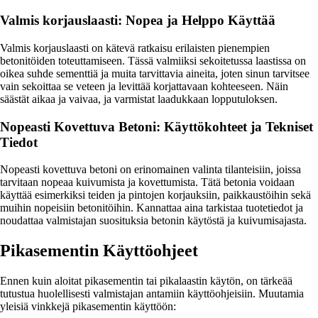
Valmis korjauslaasti: Nopea ja Helppo Käyttää
Valmis korjauslaasti on kätevä ratkaisu erilaisten pienempien
betonitöiden toteuttamiseen. Tässä valmiiksi sekoitetussa laastissa on
oikea suhde sementtiä ja muita tarvittavia aineita, joten sinun tarvitsee
vain sekoittaa se veteen ja levittää korjattavaan kohteeseen. Näin
säästät aikaa ja vaivaa, ja varmistat laadukkaan lopputuloksen.
Nopeasti Kovettuva Betoni: Käyttökohteet ja Tekniset
Tiedot
Nopeasti kovettuva betoni on erinomainen valinta tilanteisiin, joissa
tarvitaan nopeaa kuivumista ja kovettumista. Tätä betonia voidaan
käyttää esimerkiksi teiden ja pintojen korjauksiin, paikkaustöihin sekä
muihin nopeisiin betonitöihin. Kannattaa aina tarkistaa tuotetiedot ja
noudattaa valmistajan suosituksia betonin käytöstä ja kuivumisajasta.
Pikasementin Käyttöohjeet
Ennen kuin aloitat pikasementin tai pikalaastin käytön, on tärkeää
tutustua huolellisesti valmistajan antamiin käyttöohjeisiin. Muutamia
yleisiä vinkkejä pikasementin käyttöön: