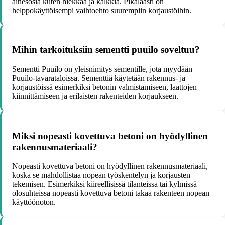
ainesosia kuten hiekkaa ja kalkkia. Pikalaasti on
helppokäyttöisempi vaihtoehto suurempiin korjaustöihin.
Mihin tarkoituksiin sementti puuilo soveltuu?
Sementti Puuilo on yleisnimitys sementille, jota myydään
Puuilo-tavarataloissa. Sementtiä käytetään rakennus- ja
korjaustöissä esimerkiksi betonin valmistamiseen, laattojen
kiinnittämiseen ja erilaisten rakenteiden korjaukseen.
Miksi nopeasti kovettuva betoni on hyödyllinen
rakennusmateriaali?
Nopeasti kovettuva betoni on hyödyllinen rakennusmateriaali,
koska se mahdollistaa nopean työskentelyn ja korjausten
tekemisen. Esimerkiksi kiireellisissä tilanteissa tai kylmissä
olosuhteissa nopeasti kovettuva betoni takaa rakenteen nopean
käyttöönoton.