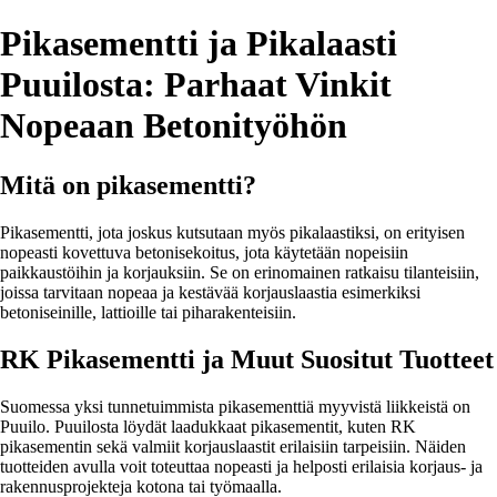
Pikasementti ja Pikalaasti
Puuilosta: Parhaat Vinkit
Nopeaan Betonityöhön
Mitä on pikasementti?
Pikasementti, jota joskus kutsutaan myös pikalaastiksi, on erityisen
nopeasti kovettuva betonisekoitus, jota käytetään nopeisiin
paikkaustöihin ja korjauksiin. Se on erinomainen ratkaisu tilanteisiin,
joissa tarvitaan nopeaa ja kestävää korjauslaastia esimerkiksi
betoniseinille, lattioille tai piharakenteisiin.
RK Pikasementti ja Muut Suositut Tuotteet
Suomessa yksi tunnetuimmista pikasementtiä myyvistä liikkeistä on
Puuilo. Puuilosta löydät laadukkaat pikasementit, kuten RK
pikasementin sekä valmiit korjauslaastit erilaisiin tarpeisiin. Näiden
tuotteiden avulla voit toteuttaa nopeasti ja helposti erilaisia korjaus- ja
rakennusprojekteja kotona tai työmaalla.