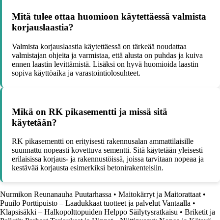
Mitä tulee ottaa huomioon käytettäessä valmista
korjauslaastia?
Valmista korjauslaastia käytettäessä on tärkeää noudattaa
valmistajan ohjeita ja varmistaa, että alusta on puhdas ja kuiva
ennen laastin levittämistä. Lisäksi on hyvä huomioida laastin
sopiva käyttöaika ja varastointiolosuhteet.
Mikä on RK pikasementti ja missä sitä
käytetään?
RK pikasementti on erityisesti rakennusalan ammattilaisille
suunnattu nopeasti kovettuva sementti. Sitä käytetään yleisesti
erilaisissa korjaus- ja rakennustöissä, joissa tarvitaan nopeaa ja
kestävää korjausta esimerkiksi betonirakenteisiin.
Nurmikon Reunanauha Puutarhassa
•
Maitokärryt ja Maitorattaat
•
Puuilo Porttipuisto – Laadukkaat tuotteet ja palvelut Vantaalla
•
Klapsisäkki – Halkopolttopuiden Helppo Säilytysratkaisu
•
Briketit ja