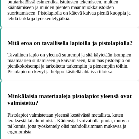
puutarhatöissä esimerkiksi istutusten tekemiseen, multien
kääntämiseen ja muiden pienten maanmuokkaustöiden
suorittamiseen. Pistolapiolla on kätevä kaivaa pieniä kuoppia ja
tehdä tarkkoja työskentelyjälkiä.
Mitä eroa on tavallisella lapioilla ja pistolapiolla?
Tavallinen lapio on yleensä suurempi ja sitä käytetään isompien
maamäärien siirtämiseen ja kaivamiseen, kun taas pistolapio on
pienikokoisempi ja tarkoitettu tarkempiin ja pienempiin töihin.
Pistolapio on kevyt ja helppo käsitellä ahtaissa tiloissa.
Minkälaisia materiaaleja pistolapiot yleensä ovat
valmistettu?
Pistolapiot valmistetaan yleensä kestävästä metallista, kuten
teräksestä tai alumiinista. Kädensijat voivat olla puuta, muovia
tai kumia, jotta työskentely olisi mahdollisimman mukavaa ja
ergonomista.