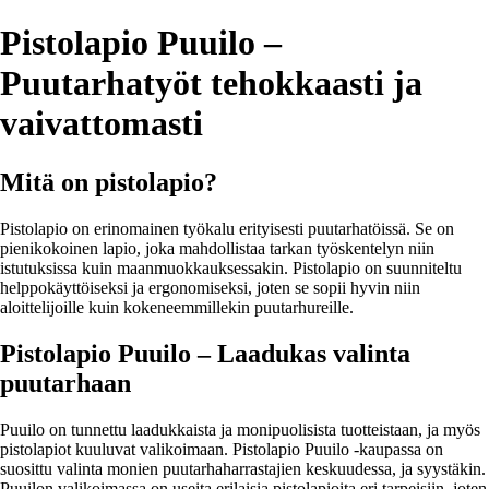
Pistolapio Puuilo –
Puutarhatyöt tehokkaasti ja
vaivattomasti
Mitä on pistolapio?
Pistolapio on erinomainen työkalu erityisesti puutarhatöissä. Se on
pienikokoinen lapio, joka mahdollistaa tarkan työskentelyn niin
istutuksissa kuin maanmuokkauksessakin. Pistolapio on suunniteltu
helppokäyttöiseksi ja ergonomiseksi, joten se sopii hyvin niin
aloittelijoille kuin kokeneemmillekin puutarhureille.
Pistolapio Puuilo – Laadukas valinta
puutarhaan
Puuilo on tunnettu laadukkaista ja monipuolisista tuotteistaan, ja myös
pistolapiot kuuluvat valikoimaan. Pistolapio Puuilo -kaupassa on
suosittu valinta monien puutarhaharrastajien keskuudessa, ja syystäkin.
Puuilon valikoimassa on useita erilaisia pistolapioita eri tarpeisiin, joten