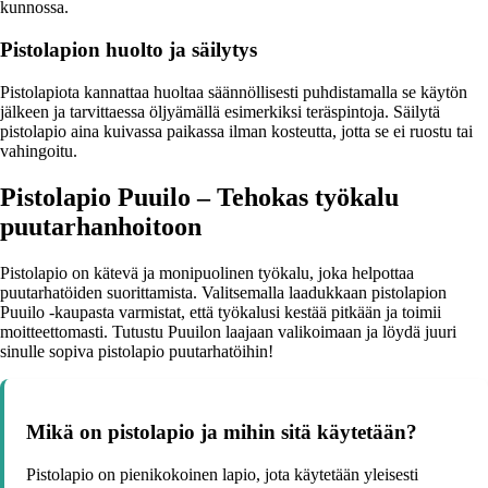
kunnossa.
Pistolapion huolto ja säilytys
Pistolapiota kannattaa huoltaa säännöllisesti puhdistamalla se käytön
jälkeen ja tarvittaessa öljyämällä esimerkiksi teräspintoja. Säilytä
pistolapio aina kuivassa paikassa ilman kosteutta, jotta se ei ruostu tai
vahingoitu.
Pistolapio Puuilo – Tehokas työkalu
puutarhanhoitoon
Pistolapio on kätevä ja monipuolinen työkalu, joka helpottaa
puutarhatöiden suorittamista. Valitsemalla laadukkaan pistolapion
Puuilo -kaupasta varmistat, että työkalusi kestää pitkään ja toimii
moitteettomasti. Tutustu Puuilon laajaan valikoimaan ja löydä juuri
sinulle sopiva pistolapio puutarhatöihin!
Mikä on pistolapio ja mihin sitä käytetään?
Pistolapio on pienikokoinen lapio, jota käytetään yleisesti