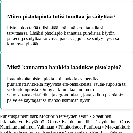
Miten pistolapiota tulisi huoltaa ja säilyttää?
Pistolapion terää tulisi pitää terävänä teroittamalla sitä
tarvittaessa. Lisäksi pistolapio kannattaa puhdistaa käytön
jälkeen ja säilyttää kuivassa paikassa, jotta se säilyy hyvässä
kunnossa pitkään.
Mistä kannattaa hankkia laadukas pistolapio?
Laadukkaita pistolapioita voi hankkia esimerkiksi
puutarhatarvikkeita myyvistä erikoisliikkeistä, rautakaupoista tai
verkkokaupoista. On hyvä kiinnittää huomiota
valmistusmateriaaleihin ja ergonomiaan, jotta valittu pistolapio
palvelee käyttäjäänsä mahdollisimman hyvin.
Puristuspainemittari: Moottorin terveyden avain
•
Staattinen
Ikkunakalvo: Käytännön Opas
•
Kaminapuhallin – Täydellinen Opas
Kaminapuhaltimen Valintaan
•
Pihakoristeet Puuilosta
•
Maa-ankkuri:
Kaikki mitä sinun tarvitsee tietää
•
Saunavalaisin Puuilo – Valaise