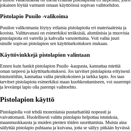
jokainen löytää varmasti omaan käyttöönsä sopivan vaihtoehdon.
Pistolapio Puuilo -valikoima
Puuilon valikoimasta löytyy erilaisia pistolapioita eri materiaaleista ja
kooista. Valittavanasi on esimerkiksi teräksisiä, alumiinisia ja muovisia
pistolapioita eri varrella ja kahvalla varustettuina. Voit valita juuri
sinulle sopivan pistolapion sen käyttötarkoituksen mukaan.
Käyttövinkkejä pistolapion valintaan
Ennen kuin hankit pistolapion Puuilo -kaupasta, kannattaa miettiä
oman tarpeesi ja käyttötarkoituksesi. Jos tarvitset pistolapiota erityisesti
istutustöihin, kannattaa valita pienikokoinen ja tarkka lapio. Jos taas
tarvitset pistolapiota esimerkiksi maan kuohkeuttamiseen, voi suurempi
ja leveämpi lapio olla parempi vaihtoehto.
Pistolapion käyttö
Pistolapiolla voit tehdä monenlaisia puutarhatöitä nopeasti ja
vaivattomasti. Huolellisesti valittu pistolapio helpottaa istutuksia,
maanmuokkausta ja muiden pienten töiden suorittamista. Muista aina
säilyttää pistolapio puhtaana ja kuivana, jotta se säilyy pitkään hyvässä