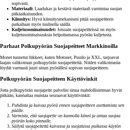
sopivasti.
Materiaali:
Laadukas ja kestävä materiaali varmistaa suojan
pitkäaikaisuuden.
Kiinnitys:
Hyvä kiinnitysmekanismi pitää suojapeitteen
paikallaan myös tuulisella säällä.
Kuljetusominaisuudet:
Joissain suojapeitteissä on myös
kuljetusominaisuuksia helpottamassa pyörän kuljetusta.
Parhaat Polkupyörän Suojapeitteet Markkinoilla
Monet tunnetut liikkeet, kuten Motonet, Puuilo ja XXL, tarjoavat
laajan valikoiman polkupyörän suojapeitteitä. Niiden valikoimasta
löydät varmasti juuri sinun pyörällesi sopivan suojapeitteen.
Polkupyörän Suojapeitteen Käyttövinkit
Jotta polkupyörän suojapeite palvelisi sinua mahdollisimman hyvin
pitkään, kannattaa muistaa seuraavat käyttövinkit:
Puhdista ja kuivaa pyörä ennen suojapeitteen asettamista sen
päälle.
Varmista, että suojapeite on kunnolla kiinni ja antaa suojaa
pyörän koko pinnalle.
Säilytä suojapeitettä kuivassa ja suojatussa paikassa käytön