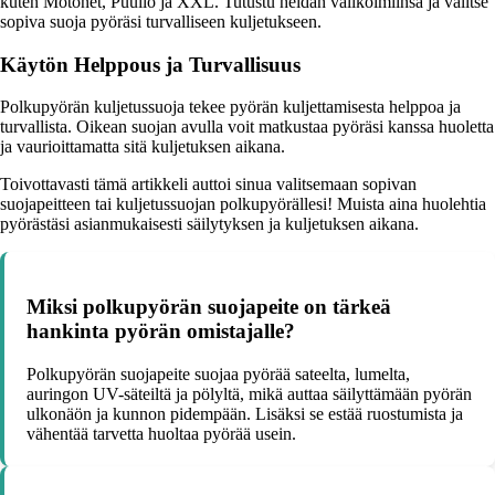
kuten Motonet, Puuilo ja XXL. Tutustu heidän valikoimiinsa ja valitse
sopiva suoja pyöräsi turvalliseen kuljetukseen.
Käytön Helppous ja Turvallisuus
Polkupyörän kuljetussuoja tekee pyörän kuljettamisesta helppoa ja
turvallista. Oikean suojan avulla voit matkustaa pyöräsi kanssa huoletta
ja vaurioittamatta sitä kuljetuksen aikana.
Toivottavasti tämä artikkeli auttoi sinua valitsemaan sopivan
suojapeitteen tai kuljetussuojan polkupyörällesi! Muista aina huolehtia
pyörästäsi asianmukaisesti säilytyksen ja kuljetuksen aikana.
Miksi polkupyörän suojapeite on tärkeä
hankinta pyörän omistajalle?
Polkupyörän suojapeite suojaa pyörää sateelta, lumelta,
auringon UV-säteiltä ja pölyltä, mikä auttaa säilyttämään pyörän
ulkonäön ja kunnon pidempään. Lisäksi se estää ruostumista ja
vähentää tarvetta huoltaa pyörää usein.