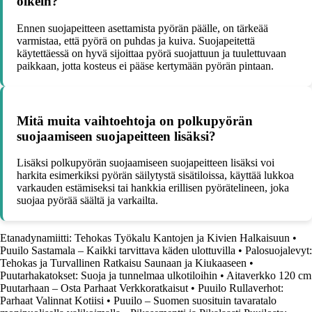
oikein?
Ennen suojapeitteen asettamista pyörän päälle, on tärkeää
varmistaa, että pyörä on puhdas ja kuiva. Suojapeitettä
käytettäessä on hyvä sijoittaa pyörä suojattuun ja tuulettuvaan
paikkaan, jotta kosteus ei pääse kertymään pyörän pintaan.
Mitä muita vaihtoehtoja on polkupyörän
suojaamiseen suojapeitteen lisäksi?
Lisäksi polkupyörän suojaamiseen suojapeitteen lisäksi voi
harkita esimerkiksi pyörän säilytystä sisätiloissa, käyttää lukkoa
varkauden estämiseksi tai hankkia erillisen pyörätelineen, joka
suojaa pyörää säältä ja varkailta.
Etanadynamiitti: Tehokas Työkalu Kantojen ja Kivien Halkaisuun
•
Puuilo Sastamala – Kaikki tarvittava käden ulottuvilla
•
Palosuojalevyt:
Tehokas ja Turvallinen Ratkaisu Saunaan ja Kiukaaseen
•
Puutarhakatokset: Suoja ja tunnelmaa ulkotiloihin
•
Aitaverkko 120 cm
Puutarhaan – Osta Parhaat Verkkoratkaisut
•
Puuilo Rullaverhot:
Parhaat Valinnat Kotiisi
•
Puuilo – Suomen suosituin tavaratalo