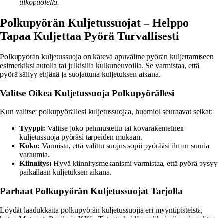
ulkopuolella.
Polkupyörän Kuljetussuojat – Helppo
Tapaa Kuljettaa Pyörä Turvallisesti
Polkupyörän kuljetussuoja on kätevä apuväline pyörän kuljettamiseen
esimerkiksi autolla tai julkisilla kulkuneuvoilla. Se varmistaa, että
pyörä säilyy ehjänä ja suojattuna kuljetuksen aikana.
Valitse Oikea Kuljetussuoja Polkupyörällesi
Kun valitset polkupyörällesi kuljetussuojaa, huomioi seuraavat seikat:
Tyyppi:
Valitse joko pehmustettu tai kovarakenteinen
kuljetussuoja pyöräsi tarpeiden mukaan.
Koko:
Varmista, että valittu suojus sopii pyörääsi ilman suuria
varaumia.
Kiinnitys:
Hyvä kiinnitysmekanismi varmistaa, että pyörä pysyy
paikallaan kuljetuksen aikana.
Parhaat Polkupyörän Kuljetussuojat Tarjolla
Löydät laadukkaita polkupyörän kuljetussuojia eri myyntipisteistä,