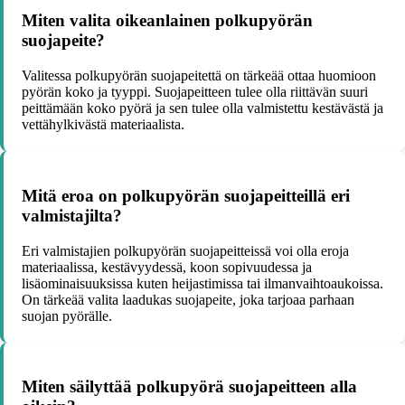
Miten valita oikeanlainen polkupyörän
suojapeite?
Valitessa polkupyörän suojapeitettä on tärkeää ottaa huomioon
pyörän koko ja tyyppi. Suojapeitteen tulee olla riittävän suuri
peittämään koko pyörä ja sen tulee olla valmistettu kestävästä ja
vettähylkivästä materiaalista.
Mitä eroa on polkupyörän suojapeitteillä eri
valmistajilta?
Eri valmistajien polkupyörän suojapeitteissä voi olla eroja
materiaalissa, kestävyydessä, koon sopivuudessa ja
lisäominaisuuksissa kuten heijastimissa tai ilmanvaihtoaukoissa.
On tärkeää valita laadukas suojapeite, joka tarjoaa parhaan
suojan pyörälle.
Miten säilyttää polkupyörä suojapeitteen alla