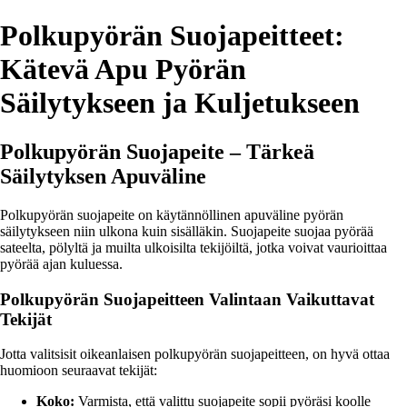
Polkupyörän Suojapeitteet:
Kätevä Apu Pyörän
Säilytykseen ja Kuljetukseen
Polkupyörän Suojapeite – Tärkeä
Säilytyksen Apuväline
Polkupyörän suojapeite on käytännöllinen apuväline pyörän
säilytykseen niin ulkona kuin sisälläkin. Suojapeite suojaa pyörää
sateelta, pölyltä ja muilta ulkoisilta tekijöiltä, jotka voivat vaurioittaa
pyörää ajan kuluessa.
Polkupyörän Suojapeitteen Valintaan Vaikuttavat
Tekijät
Jotta valitsisit oikeanlaisen polkupyörän suojapeitteen, on hyvä ottaa
huomioon seuraavat tekijät:
Koko:
Varmista, että valittu suojapeite sopii pyöräsi koolle