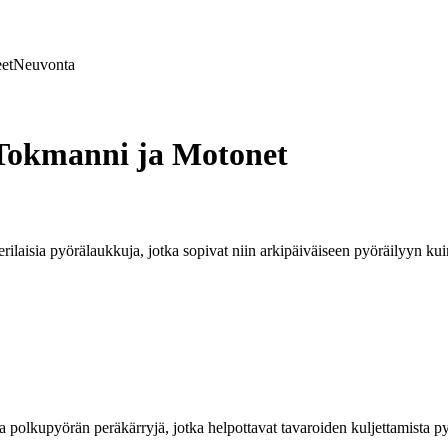
et
Neuvonta
 Tokmanni ja Motonet
ilaisia pyörälaukkuja, jotka sopivat niin arkipäiväiseen pyöräilyyn kui
polkupyörän peräkärryjä, jotka helpottavat tavaroiden kuljettamista pyö