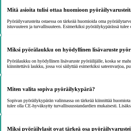
Mitä asioita tulisi ottaa huomioon pyöräilyvarusteit
Pyöräilyvarusteita ostaessa on tärkeää huomioida oma pyöräilytarve
istuvuuteen ja turvallisuuteen. Esimerkiksi pyöräilykypärässä tulee
Miksi pyörälaukku on hyödyllinen lisävaruste pyörä
Pyörälaukku on hyödyllinen lisävaruste pyöräilijälle, koska se mahd
kiinnitettävä laukku, jossa voi säilyttää esimerkiksi sateenvarjoa, pu
Miten valita sopiva pyöräilykypärä?
Sopivan pyöräilykypärän valinnassa on tärkeää kiinnittää huomiota k
tulee olla CE-hyväksytty turvallisuusstandardien mukaisesti. Lisäk
Miksi pyöräilylasit ovat tärkeä osa pyöräilyvaruste