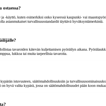
a ostaessa?
 ja -käyttö, kuten esimerkiksi onko kyseessä kaupunki- vai maastopyörä
 olla asianmukaiset turvallisuusstandardit täyttävä hyväksyntämerkintä.
ilijälle?
ollistaa tavaroiden kätevän kuljettamisen pyöräilyn aikana. Pyörälaukku 
mppua, lukkoa tai muita tarpeellisia tavaroita.
ypärän istuvuuteen, säätömahdollisuuksiin ja turvallisuusominaisuuksiin.
si on hyvä valita kypärä, jossa on säätömahdollisuudet pään koon muka
ita?