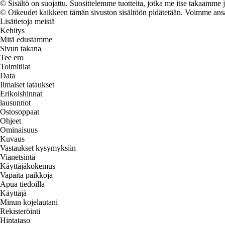
© Sisältö on suojattu. Suosittelemme tuotteita, jotka me itse takaamme 
© Oikeudet kaikkeen tämän sivuston sisältöön pidätetään. Voimme ansait
Lisätietoja meistä
Kehitys
Mitä edustamme
Sivun takana
Tee ero
Toimitilat
Data
Ilmaiset lataukset
Erikoishinnat
lausunnot
Ostosoppaat
Ohjeet
Ominaisuus
Kuvaus
Vastaukset kysymyksiin
Vianetsintä
Käyttäjäkokemus
Vapaita paikkoja
Apua tiedoilla
Käyttäjä
Minun kojelautani
Rekisteröinti
Hintataso