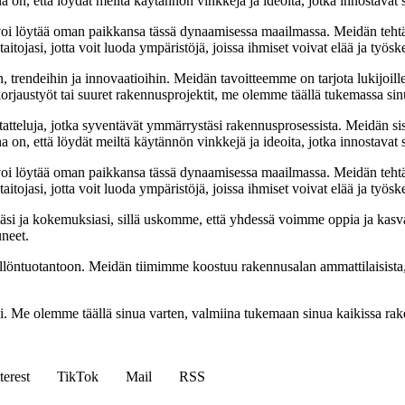
na on, että löydät meiltä käytännön vinkkejä ja ideoita, jotka innostava
oi löytää oman paikkansa tässä dynaamisessa maailmassa. Meidän tehtäv
tojasi, jotta voit luoda ympäristöjä, joissa ihmiset voivat elää ja työsk
, trendeihin ja innovaatioihin. Meidän tavoitteemme on tarjota lukijoillem
jaustyöt tai suuret rakennusprojektit, me olemme täällä tukemassa sin
tatteluja, jotka syventävät ymmärrystäsi rakennusprosessista. Meidän si
na on, että löydät meiltä käytännön vinkkejä ja ideoita, jotka innostava
oi löytää oman paikkansa tässä dynaamisessa maailmassa. Meidän tehtäv
tojasi, jotta voit luoda ympäristöjä, joissa ihmiset voivat elää ja työsk
i ja kokemuksiasi, sillä uskomme, että yhdessä voimme oppia ja kasva
uneet.
ällöntuotantoon. Meidän tiimimme koostuu rakennusalan ammattilaisista
isi. Me olemme täällä sinua varten, valmiina tukemaan sinua kaikissa r
terest
TikTok
Mail
RSS