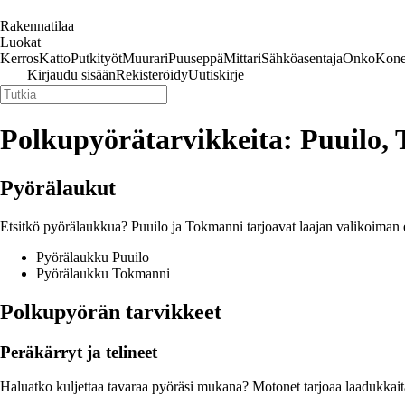
Rakennatilaa
Luokat
Kerros
Katto
Putkityöt
Muurari
Puuseppä
Mittari
Sähköasentaja
Onko
Kone
Kirjaudu sisään
Rekisteröidy
Uutiskirje
Polkupyörätarvikkeita: Puuilo,
Pyörälaukut
Etsitkö pyörälaukkua? Puuilo ja Tokmanni tarjoavat laajan valikoiman er
Pyörälaukku Puuilo
Pyörälaukku Tokmanni
Polkupyörän tarvikkeet
Peräkärryt ja telineet
Haluatko kuljettaa tavaraa pyöräsi mukana? Motonet tarjoaa laadukkaita 