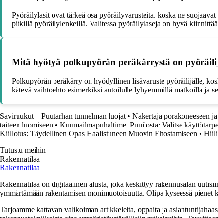
Pyöräilylasit ovat tärkeä osa pyöräilyvarusteita, koska ne suojaavat 
pitkillä pyöräilylenkeillä. Valitessa pyöräilylaseja on hyvä kiinnit
Mitä hyötyä polkupyörän peräkärrystä on pyöräilij
Polkupyörän peräkärry on hyödyllinen lisävaruste pyöräilijälle, kos
kätevä vaihtoehto esimerkiksi autoilulle lyhyemmillä matkoilla ja se
Saviruukut – Puutarhan tunnelman luojat
•
Nakertaja porakoneeseen ja 
taiteen luomiseen
•
Kuumailmapuhaltimet Puuilosta: Valitse käyttötarp
Kiillotus: Täydellinen Opas Haalistuneen Muovin Ehostamiseen
•
Hiili
Tutustu meihin
Rakennatilaa
Rakennatilaa
Rakennatilaa on digitaalinen alusta, joka keskittyy rakennusalan uutisiin
ymmärtämään rakentamisen monimuotoisuutta. Olipa kyseessä pienet kor
Tarjoamme kattavan valikoiman artikkeleita, oppaita ja asiantuntijahaas