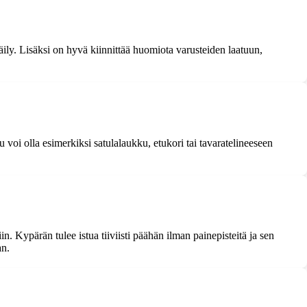
ily. Lisäksi on hyvä kiinnittää huomiota varusteiden laatuun,
voi olla esimerkiksi satulalaukku, etukori tai tavaratelineeseen
 Kypärän tulee istua tiiviisti päähän ilman painepisteitä ja sen
an.