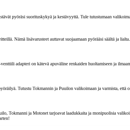
stävät pyöräsi suorituskykyä ja kestävyyttä. Tule tutustumaan valikoim
teillä. Nämä lisävarusteet auttavat suojaamaan pyörääsi säältä ja lialta.
-venttiili adapteri on kätevä apuväline renkaiden huoltamiseen ja ilmaa
 pyöräilyä. Tutustu Tokmannin ja Puuilon valikoimaan ja varmista, että o
Puuilo, Tokmanni ja Motonet tarjoavat laadukkaita ja monipuolisia valiko
arten!