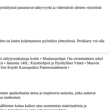
 pyöräilylasit parantavat näkyvyyttä ja vähentävät silmien väsymistä
en tai lasten kuljettamisen pyöräilyn yhteydessä. Peräkärry voi olla
 säilytysratkaisuja kotiin
•
Maalauspohjat: Ota ensimmäinen askel
si
•
Jäteastia 140L: Käyttöohjeet ja Hyödylliset Vinkit
•
Muovin
a Sen Käyttö Kaasupullon Paineensäätimenä
•
me ajankohtaista tietoa ja inspiroivia tarinoita, jotka auttavat
ua matkastasi.
sällömme kattaa kaiken aina uusimmista materiaaleista ja