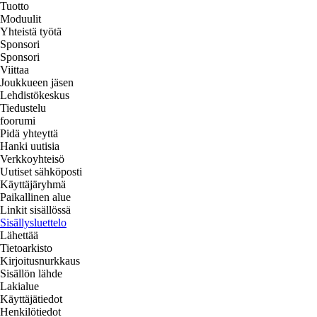
Tuotto
Moduulit
Yhteistä työtä
Sponsori
Sponsori
Viittaa
Joukkueen jäsen
Lehdistökeskus
Tiedustelu
foorumi
Pidä yhteyttä
Hanki uutisia
Verkkoyhteisö
Uutiset sähköposti
Käyttäjäryhmä
Paikallinen alue
Linkit sisällössä
Sisällysluettelo
Lähettää
Tietoarkisto
Kirjoitusnurkkaus
Sisällön lähde
Lakialue
Käyttäjätiedot
Henkilötiedot