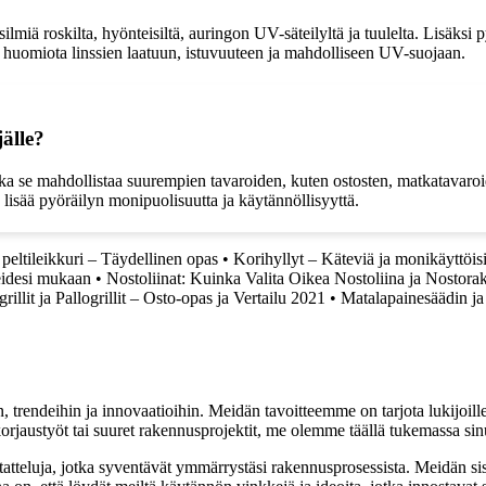
silmiä roskilta, hyönteisiltä, auringon UV-säteilyltä ja tuulelta. Lisäksi
tää huomiota linssien laatuun, istuvuuteen ja mahdolliseen UV-suojaan.
älle?
ka se mahdollistaa suurempien tavaroiden, kuten ostosten, matkatavaroid
 lisää pyöräilyn monipuolisuutta ja käytännöllisyyttä.
peltileikkuri – Täydellinen opas
•
Korihyllyt – Käteviä ja monikäyttöisiä
eidesi mukaan
•
Nostoliinat: Kuinka Valita Oikea Nostoliina ja Nostorak
grillit ja Pallogrillit – Osto-opas ja Vertailu 2021
•
Matalapainesäädin j
, trendeihin ja innovaatioihin. Meidän tavoitteemme on tarjota lukijoillem
jaustyöt tai suuret rakennusprojektit, me olemme täällä tukemassa sin
tatteluja, jotka syventävät ymmärrystäsi rakennusprosessista. Meidän si