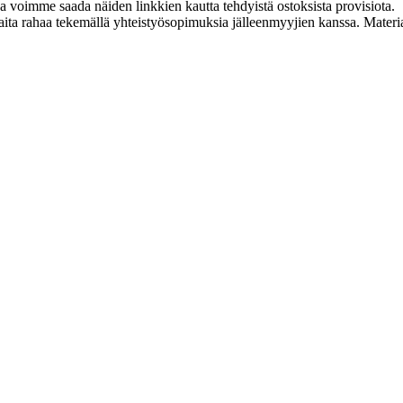
ja voimme saada näiden linkkien kautta tehdyistä ostoksista provisiota.
a rahaa tekemällä yhteistyösopimuksia jälleenmyyjien kanssa. Materiaal