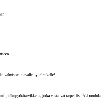
aan!
miseen.
let valmis seuraavalle pyöräretkelle!
imia polkupyörätarvikkeita, jotka vastaavat tarpeisiisi. Älä unohda