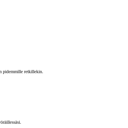
n pidemmille retkillekin.
räillessäsi.