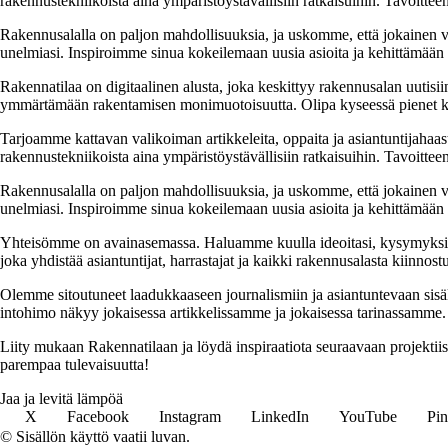
rakennustekniikoista aina ympäristöystävällisiin ratkaisuihin. Tavoittee
Rakennusalalla on paljon mahdollisuuksia, ja uskomme, että jokainen v
unelmiasi. Inspiroimme sinua kokeilemaan uusia asioita ja kehittämään tai
Rakennatilaa on digitaalinen alusta, joka keskittyy rakennusalan uutisiin
ymmärtämään rakentamisen monimuotoisuutta. Olipa kyseessä pienet kor
Tarjoamme kattavan valikoiman artikkeleita, oppaita ja asiantuntijahaas
rakennustekniikoista aina ympäristöystävällisiin ratkaisuihin. Tavoittee
Rakennusalalla on paljon mahdollisuuksia, ja uskomme, että jokainen v
unelmiasi. Inspiroimme sinua kokeilemaan uusia asioita ja kehittämään tai
Yhteisömme on avainasemassa. Haluamme kuulla ideoitasi, kysymyksiäs
joka yhdistää asiantuntijat, harrastajat ja kaikki rakennusalasta kiinnost
Olemme sitoutuneet laadukkaaseen journalismiin ja asiantuntevaan sis
intohimo näkyy jokaisessa artikkelissamme ja jokaisessa tarinassamme.
Liity mukaan Rakennatilaan ja löydä inspiraatiota seuraavaan projekti
parempaa tulevaisuutta!
Jaa ja levitä lämpöä
X
Facebook
Instagram
LinkedIn
YouTube
Pin
© Sisällön käyttö vaatii luvan.