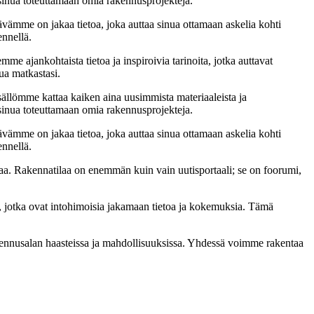
t sinua toteuttamaan omia rakennusprojekteja.
ämme on jakaa tietoa, joka auttaa sinua ottamaan askelia kohti
ennellä.
me ajankohtaista tietoa ja inspiroivia tarinoita, jotka auttavat
ua matkastasi.
sällömme kattaa kaiken aina uusimmista materiaaleista ja
t sinua toteuttamaan omia rakennusprojekteja.
ämme on jakaa tietoa, joka auttaa sinua ottamaan askelia kohti
ennellä.
a. Rakennatilaa on enemmän kuin vain uutisportaali; se on foorumi,
, jotka ovat intohimoisia jakamaan tietoa ja kokemuksia. Tämä
akennusalan haasteissa ja mahdollisuuksissa. Yhdessä voimme rakentaa