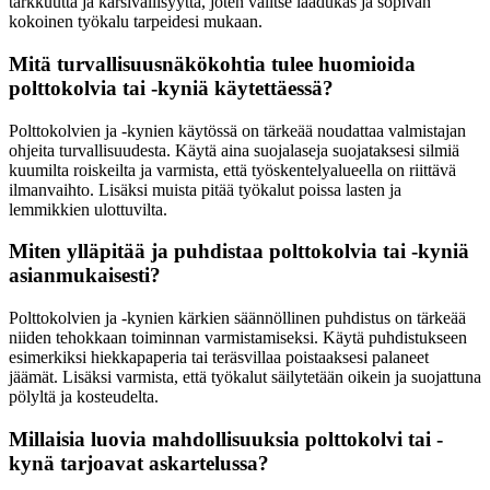
tarkkuutta ja kärsivällisyyttä, joten valitse laadukas ja sopivan
kokoinen työkalu tarpeidesi mukaan.
Mitä turvallisuusnäkökohtia tulee huomioida
polttokolvia tai -kyniä käytettäessä?
Polttokolvien ja -kynien käytössä on tärkeää noudattaa valmistajan
ohjeita turvallisuudesta. Käytä aina suojalaseja suojataksesi silmiä
kuumilta roiskeilta ja varmista, että työskentelyalueella on riittävä
ilmanvaihto. Lisäksi muista pitää työkalut poissa lasten ja
lemmikkien ulottuvilta.
Miten ylläpitää ja puhdistaa polttokolvia tai -kyniä
asianmukaisesti?
Polttokolvien ja -kynien kärkien säännöllinen puhdistus on tärkeää
niiden tehokkaan toiminnan varmistamiseksi. Käytä puhdistukseen
esimerkiksi hiekkapaperia tai teräsvillaa poistaaksesi palaneet
jäämät. Lisäksi varmista, että työkalut säilytetään oikein ja suojattuna
pölyltä ja kosteudelta.
Millaisia luovia mahdollisuuksia polttokolvi tai -
kynä tarjoavat askartelussa?