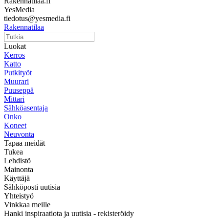
Rakennatilaa.fi
YesMedia
tiedotus@yesmedia.fi
Rakennatilaa
Luokat
Kerros
Katto
Putkityöt
Muurari
Puuseppä
Mittari
Sähköasentaja
Onko
Koneet
Neuvonta
Tapaa meidät
Tukea
Lehdistö
Mainonta
Käyttäjä
Sähköposti uutisia
Yhteistyö
Vinkkaa meille
Hanki inspiraatiota ja uutisia - rekisteröidy