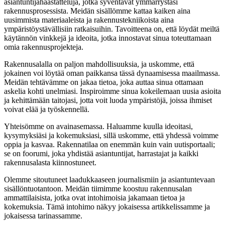
asiantuntijahaastatteluja, jotka syventävät ymmärrystäsi
rakennusprosessista. Meidän sisällömme kattaa kaiken aina
uusimmista materiaaleista ja rakennustekniikoista aina
ympäristöystävällisiin ratkaisuihin. Tavoitteena on, että löydät meiltä
käytännön vinkkejä ja ideoita, jotka innostavat sinua toteuttamaan
omia rakennusprojekteja.
Rakennusalalla on paljon mahdollisuuksia, ja uskomme, että
jokainen voi löytää oman paikkansa tässä dynaamisessa maailmassa.
Meidän tehtävämme on jakaa tietoa, joka auttaa sinua ottamaan
askelia kohti unelmiasi. Inspiroimme sinua kokeilemaan uusia asioita
ja kehittämään taitojasi, jotta voit luoda ympäristöjä, joissa ihmiset
voivat elää ja työskennellä.
Yhteisömme on avainasemassa. Haluamme kuulla ideoitasi,
kysymyksiäsi ja kokemuksiasi, sillä uskomme, että yhdessä voimme
oppia ja kasvaa. Rakennatilaa on enemmän kuin vain uutisportaali;
se on foorumi, joka yhdistää asiantuntijat, harrastajat ja kaikki
rakennusalasta kiinnostuneet.
Olemme sitoutuneet laadukkaaseen journalismiin ja asiantuntevaan
sisällöntuotantoon. Meidän tiimimme koostuu rakennusalan
ammattilaisista, jotka ovat intohimoisia jakamaan tietoa ja
kokemuksia. Tämä intohimo näkyy jokaisessa artikkelissamme ja
jokaisessa tarinassamme.