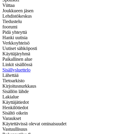
Viittaa
Joukkueen jäsen
Lehdistökeskus
Tiedustelu
foorumi
Pidä yhteyttä
Hanki uutisia
Verkkoyhteisö
Uutiset sähköposti
Käyttäjäryhmä
Paikallinen alue
Linkit sisällössä
Sisällysluettelo
Lähettää
Tietoarkisto
Kirjoitusnurkkaus
Sisällön lähde
Lakialue
Käyttäjätiedot
Henkilötiedot
Sisältö oikein
Varaukset
Käytettävissä olevat ominaisuudet
Vastuullisuus