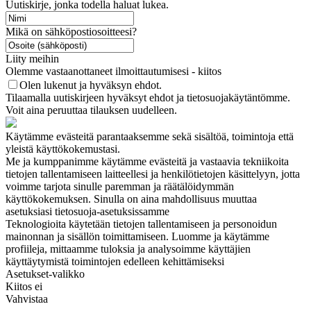
Uutiskirje, jonka todella haluat lukea.
Mikä on sähköpostiosoitteesi?
Liity meihin
Olemme vastaanottaneet ilmoittautumisesi - kiitos
Olen lukenut ja hyväksyn ehdot.
Tilaamalla uutiskirjeen hyväksyt ehdot ja tietosuojakäytäntömme.
Voit aina peruuttaa tilauksen uudelleen.
Käytämme evästeitä parantaaksemme sekä sisältöä, toimintoja että
yleistä käyttökokemustasi.
Me ja kumppanimme käytämme evästeitä ja vastaavia tekniikoita
tietojen tallentamiseen laitteellesi ja henkilötietojen käsittelyyn, jotta
voimme tarjota sinulle paremman ja räätälöidymmän
käyttökokemuksen. Sinulla on aina mahdollisuus muuttaa
asetuksiasi tietosuoja-asetuksissamme
Teknologioita käytetään tietojen tallentamiseen ja personoidun
mainonnan ja sisällön toimittamiseen. Luomme ja käytämme
profiileja, mittaamme tuloksia ja analysoimme käyttäjien
käyttäytymistä toimintojen edelleen kehittämiseksi
Asetukset-valikko
Kiitos ei
Vahvistaa