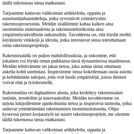
täällä tukemassa sinua matkastasi.
Tarjoamme kattavan valikoiman artikkeleita, oppaita ja
asiantuntijahaastatteluja, jotka syventävät ymmärrystäsi
rakennusprosessista. Meidän sisällömme kattaa kaiken aina
uusimmista materiaaleista ja rakennustekniikoista aina
ympäristöystävällisiin ratkaisuihin. Tavoitteena on, että löydät meiltä
käytännön vinkkejä ja ideoita, jotka innostavat sinua toteuttamaan
omia rakennusprojekteja.
Rakennusalalla on paljon mahdollisuuksia, ja uskomme, että
jokainen voi löytää oman paikkansa tässä dynaamisessa maailmassa.
Meidän tehtävämme on jakaa tietoa, joka auttaa sinua ottamaan
askelia kohti unelmiasi. Inspiroimme sinua kokeilemaan uusia asioita
ja kehittämään taitojasi, jotta voit luoda ympäristöjä, joissa ihmiset
voivat elää ja työskennellä.
Rakennatilaa on digitaalinen alusta, joka keskittyy rakennusalan
uutisiin, trendeihin ja innovaatioihin. Meidän tavoitteemme on
tarjota lukijoillemme ajankohtaista tietoa ja inspiroivia tarinoita, jotka
auttavat ymmärtämään rakentamisen monimuotoisuutta. Olipa
kyseessä pienet korjaustyöt tai suuret rakennusprojektit, me olemme
täällä tukemassa sinua matkastasi.
Tarjoamme kattavan valikoiman artikkeleita, oppaita ja