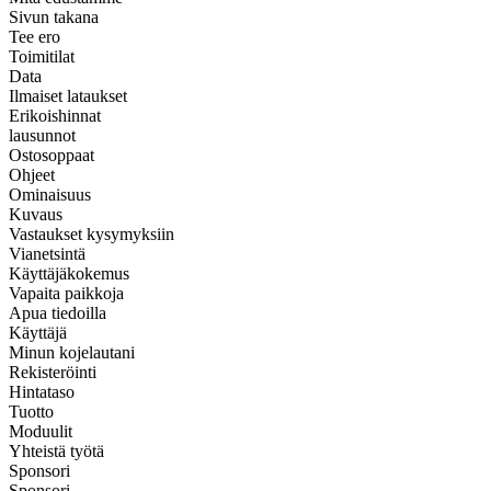
Sivun takana
Tee ero
Toimitilat
Data
Ilmaiset lataukset
Erikoishinnat
lausunnot
Ostosoppaat
Ohjeet
Ominaisuus
Kuvaus
Vastaukset kysymyksiin
Vianetsintä
Käyttäjäkokemus
Vapaita paikkoja
Apua tiedoilla
Käyttäjä
Minun kojelautani
Rekisteröinti
Hintataso
Tuotto
Moduulit
Yhteistä työtä
Sponsori
Sponsori