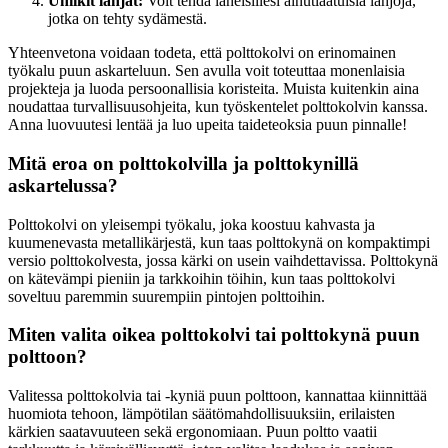
Uniikit lahjat:
Voit tehdä läheisillesi ainutlaatuisia lahjoja,
jotka on tehty sydämestä.
Yhteenvetona voidaan todeta, että polttokolvi on erinomainen
työkalu puun askarteluun. Sen avulla voit toteuttaa monenlaisia
projekteja ja luoda persoonallisia koristeita. Muista kuitenkin aina
noudattaa turvallisuusohjeita, kun työskentelet polttokolvin kanssa.
Anna luovuutesi lentää ja luo upeita taideteoksia puun pinnalle!
Mitä eroa on polttokolvilla ja polttokynillä
askartelussa?
Polttokolvi on yleisempi työkalu, joka koostuu kahvasta ja
kuumenevasta metallikärjestä, kun taas polttokynä on kompaktimpi
versio polttokolvesta, jossa kärki on usein vaihdettavissa. Polttokynä
on kätevämpi pieniin ja tarkkoihin töihin, kun taas polttokolvi
soveltuu paremmin suurempiin pintojen polttoihin.
Miten valita oikea polttokolvi tai polttokynä puun
polttoon?
Valitessa polttokolvia tai -kyniä puun polttoon, kannattaa kiinnittää
huomiota tehoon, lämpötilan säätömahdollisuuksiin, erilaisten
kärkien saatavuuteen sekä ergonomiaan. Puun poltto vaatii