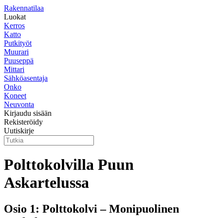
Rakennatilaa
Luokat
Kerros
Katto
Putkityöt
Muurari
Puuseppä
Mittari
Sähköasentaja
Onko
Koneet
Neuvonta
Kirjaudu sisään
Rekisteröidy
Uutiskirje
Polttokolvilla Puun
Askartelussa
Osio 1: Polttokolvi – Monipuolinen