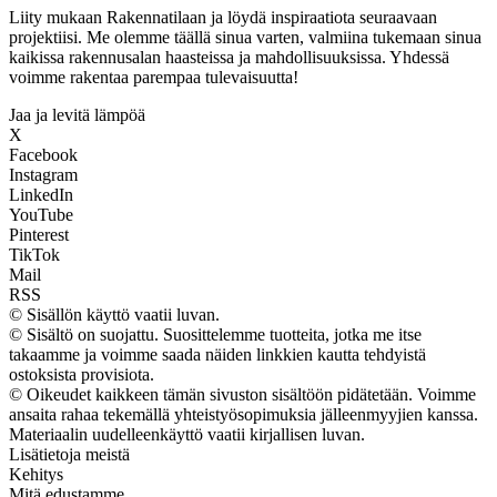
Liity mukaan Rakennatilaan ja löydä inspiraatiota seuraavaan
projektiisi. Me olemme täällä sinua varten, valmiina tukemaan sinua
kaikissa rakennusalan haasteissa ja mahdollisuuksissa. Yhdessä
voimme rakentaa parempaa tulevaisuutta!
Jaa ja levitä lämpöä
X
Facebook
Instagram
LinkedIn
YouTube
Pinterest
TikTok
Mail
RSS
© Sisällön käyttö vaatii luvan.
© Sisältö on suojattu. Suosittelemme tuotteita, jotka me itse
takaamme ja voimme saada näiden linkkien kautta tehdyistä
ostoksista provisiota.
© Oikeudet kaikkeen tämän sivuston sisältöön pidätetään. Voimme
ansaita rahaa tekemällä yhteistyösopimuksia jälleenmyyjien kanssa.
Materiaalin uudelleenkäyttö vaatii kirjallisen luvan.
Lisätietoja meistä
Kehitys
Mitä edustamme