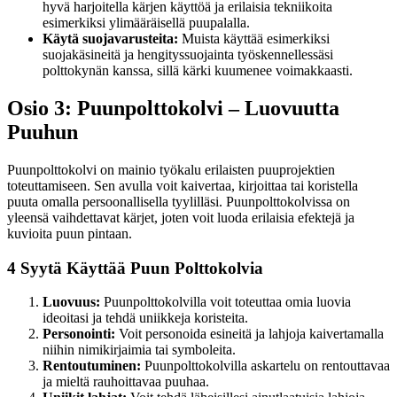
hyvä harjoitella kärjen käyttöä ja erilaisia tekniikoita
esimerkiksi ylimääräisellä puupalalla.
Käytä suojavarusteita:
Muista käyttää esimerkiksi
suojakäsineitä ja hengityssuojainta työskennellessäsi
polttokynän kanssa, sillä kärki kuumenee voimakkaasti.
Osio 3: Puunpolttokolvi – Luovuutta
Puuhun
Puunpolttokolvi on mainio työkalu erilaisten puuprojektien
toteuttamiseen. Sen avulla voit kaivertaa, kirjoittaa tai koristella
puuta omalla persoonallisella tyylilläsi. Puunpolttokolvissa on
yleensä vaihdettavat kärjet, joten voit luoda erilaisia efektejä ja
kuvioita puun pintaan.
4 Syytä Käyttää Puun Polttokolvia
Luovuus:
Puunpolttokolvilla voit toteuttaa omia luovia
ideoitasi ja tehdä uniikkeja koristeita.
Personointi:
Voit personoida esineitä ja lahjoja kaivertamalla
niihin nimikirjaimia tai symboleita.
Rentoutuminen:
Puunpolttokolvilla askartelu on rentouttavaa
ja mieltä rauhoittavaa puuhaa.