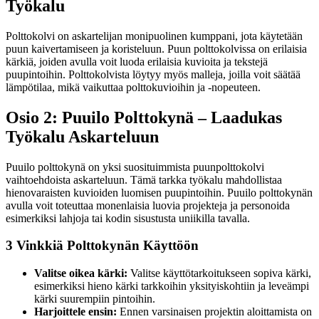
Työkalu
Polttokolvi on askartelijan monipuolinen kumppani, jota käytetään
puun kaivertamiseen ja koristeluun. Puun polttokolvissa on erilaisia
kärkiä, joiden avulla voit luoda erilaisia kuvioita ja tekstejä
puupintoihin. Polttokolvista löytyy myös malleja, joilla voit säätää
lämpötilaa, mikä vaikuttaa polttokuvioihin ja -nopeuteen.
Osio 2: Puuilo Polttokynä – Laadukas
Työkalu Askarteluun
Puuilo polttokynä on yksi suosituimmista puunpolttokolvi
vaihtoehdoista askarteluun. Tämä tarkka työkalu mahdollistaa
hienovaraisten kuvioiden luomisen puupintoihin. Puuilo polttokynän
avulla voit toteuttaa monenlaisia luovia projekteja ja personoida
esimerkiksi lahjoja tai kodin sisustusta uniikilla tavalla.
3 Vinkkiä Polttokynän Käyttöön
Valitse oikea kärki:
Valitse käyttötarkoitukseen sopiva kärki,
esimerkiksi hieno kärki tarkkoihin yksityiskohtiin ja leveämpi
kärki suurempiin pintoihin.
Harjoittele ensin:
Ennen varsinaisen projektin aloittamista on