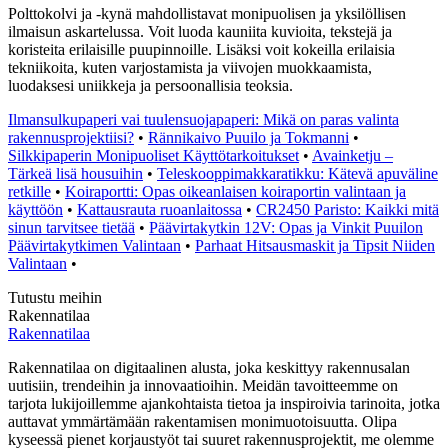
Polttokolvi ja -kynä mahdollistavat monipuolisen ja yksilöllisen
ilmaisun askartelussa. Voit luoda kauniita kuvioita, tekstejä ja
koristeita erilaisille puupinnoille. Lisäksi voit kokeilla erilaisia
tekniikoita, kuten varjostamista ja viivojen muokkaamista,
luodaksesi uniikkeja ja persoonallisia teoksia.
Ilmansulkupaperi vai tuulensuojapaperi: Mikä on paras valinta
rakennusprojektiisi?
•
Rännikaivo Puuilo ja Tokmanni
•
Silkkipaperin Monipuoliset Käyttötarkoitukset
•
Avainketju –
Tärkeä lisä housuihin
•
Teleskooppimakkaratikku: Kätevä apuväline
retkille
•
Koiraportti: Opas oikeanlaisen koiraportin valintaan ja
käyttöön
•
Kattausrauta ruoanlaitossa
•
CR2450 Paristo: Kaikki mitä
sinun tarvitsee tietää
•
Päävirtakytkin 12V: Opas ja Vinkit Puuilon
Päävirtakytkimen Valintaan
•
Parhaat Hitsausmaskit ja Tipsit Niiden
Valintaan
•
Tutustu meihin
Rakennatilaa
Rakennatilaa
Rakennatilaa on digitaalinen alusta, joka keskittyy rakennusalan
uutisiin, trendeihin ja innovaatioihin. Meidän tavoitteemme on
tarjota lukijoillemme ajankohtaista tietoa ja inspiroivia tarinoita, jotka
auttavat ymmärtämään rakentamisen monimuotoisuutta. Olipa
kyseessä pienet korjaustyöt tai suuret rakennusprojektit, me olemme