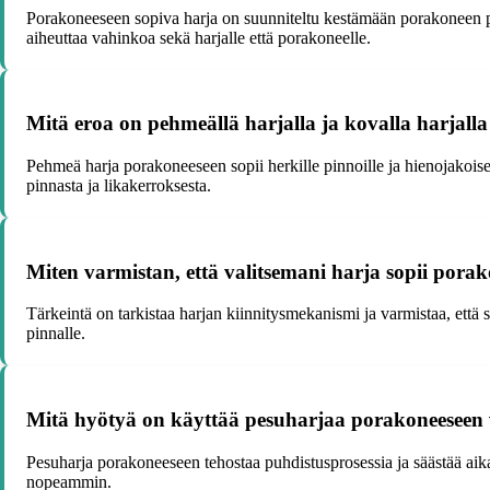
Porakoneeseen sopiva harja on suunniteltu kestämään porakoneen pyö
aiheuttaa vahinkoa sekä harjalle että porakoneelle.
Mitä eroa on pehmeällä harjalla ja kovalla harjall
Pehmeä harja porakoneeseen sopii herkille pinnoille ja hienojakoise
pinnasta ja likakerroksesta.
Miten varmistan, että valitsemani harja sopii pora
Tärkeintä on tarkistaa harjan kiinnitysmekanismi ja varmistaa, että 
pinnalle.
Mitä hyötyä on käyttää pesuharjaa porakoneeseen 
Pesuharja porakoneeseen tehostaa puhdistusprosessia ja säästää aik
nopeammin.