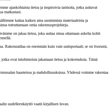
me ajankohtaista tietoa ja inspiroivia tarinoita, jotka auttavat
ua matkastasi.
sällömme kattaa kaiken aina uusimmista materiaaleista ja
t sinua toteuttamaan omia rakennusprojekteja.
ämme on jakaa tietoa, joka auttaa sinua ottamaan askelia kohti
ennellä.
a. Rakennatilaa on enemmän kuin vain uutisportaali; se on foorumi,
, jotka ovat intohimoisia jakamaan tietoa ja kokemuksia. Tämä
akennusalan haasteissa ja mahdollisuuksissa. Yhdessä voimme rakentaa
in uudelleenkäyttö vaatii kirjallisen luvan.