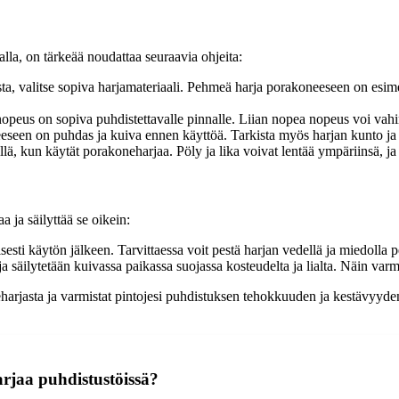
la, on tärkeää noudattaa seuraavia ohjeita:
ta, valitse sopiva harjamateriaali. Pehmeä harja porakoneeseen on esime
opeus on sopiva puhdistettavalle pinnalle. Liian nopea nopeus voi vahin
eseen on puhdas ja kuiva ennen käyttöä. Tarkista myös harjan kunto ja v
ä, kun käytät porakoneharjaa. Pöly ja lika voivat lentää ympäriinsä, ja 
 ja säilyttää se oikein:
lisesti käytön jälkeen. Tarvittaessa voit pestä harjan vedellä ja miedolla 
ja säilytetään kuivassa paikassa suojassa kosteudelta ja lialta. Näin varm
arjasta ja varmistat pintojesi puhdistuksen tehokkuuden ja kestävyyden
rjaa puhdistustöissä?