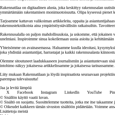
Rakennatilaa on digitaalinen alusta, joka keskittyy rakennusalan uutisiin
ymmärtämään rakentamisen monimuotoisuutta. Olipa kyseessä pienet kor
Tarjoamme kattavan valikoiman artikkeleita, oppaita ja asiantuntijahaas
rakennustekniikoista aina ympäristöystävällisiin ratkaisuihin. Tavoittee
Rakennusalalla on paljon mahdollisuuksia, ja uskomme, että jokainen v
unelmiasi. Inspiroimme sinua kokeilemaan uusia asioita ja kehittämään tai
Yhteisömme on avainasemassa. Haluamme kuulla ideoitasi, kysymyksiäs
joka yhdistää asiantuntijat, harrastajat ja kaikki rakennusalasta kiinnost
Olemme sitoutuneet laadukkaaseen journalismiin ja asiantuntevaan sis
intohimo näkyy jokaisessa artikkelissamme ja jokaisessa tarinassamme.
Liity mukaan Rakennatilaan ja löydä inspiraatiota seuraavaan projekti
parempaa tulevaisuutta!
Jaa ja levitä lämpöä
X
Facebook
Instagram
LinkedIn
YouTube
Pin
© Sisällön käyttö vaatii luvan.
© Sisältö on suojattu. Suosittelemme tuotteita, jotka me itse takaamme 
© Oikeudet kaikkeen tämän sivuston sisältöön pidätetään. Voimme ansait
Lisätietoja meistä