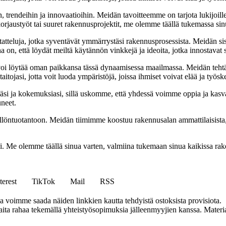
, trendeihin ja innovaatioihin. Meidän tavoitteemme on tarjota lukijoillem
jaustyöt tai suuret rakennusprojektit, me olemme täällä tukemassa sin
tatteluja, jotka syventävät ymmärrystäsi rakennusprosessista. Meidän si
na on, että löydät meiltä käytännön vinkkejä ja ideoita, jotka innostava
oi löytää oman paikkansa tässä dynaamisessa maailmassa. Meidän tehtäv
tojasi, jotta voit luoda ympäristöjä, joissa ihmiset voivat elää ja työsk
i ja kokemuksiasi, sillä uskomme, että yhdessä voimme oppia ja kasva
uneet.
ällöntuotantoon. Meidän tiimimme koostuu rakennusalan ammattilaisista
isi. Me olemme täällä sinua varten, valmiina tukemaan sinua kaikissa r
terest
TikTok
Mail
RSS
ja voimme saada näiden linkkien kautta tehdyistä ostoksista provisiota.
a rahaa tekemällä yhteistyösopimuksia jälleenmyyjien kanssa. Materiaal