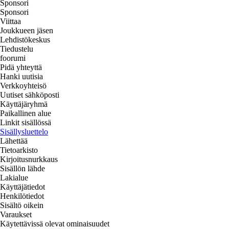
Sponsori
Sponsori
Viittaa
Joukkueen jäsen
Lehdistökeskus
Tiedustelu
foorumi
Pidä yhteyttä
Hanki uutisia
Verkkoyhteisö
Uutiset sähköposti
Käyttäjäryhmä
Paikallinen alue
Linkit sisällössä
Sisällysluettelo
Lähettää
Tietoarkisto
Kirjoitusnurkkaus
Sisällön lähde
Lakialue
Käyttäjätiedot
Henkilötiedot
Sisältö oikein
Varaukset
Käytettävissä olevat ominaisuudet