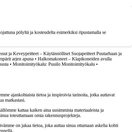
ojattuna pölyltä ja kosteudelta esimerkiksi ripustamalla se
ssut ja Keveypeitteet – Käytännölliset Suojapeitteet Puutarhaan ja
ämpärit arjen apuna
•
Halkomakoneet – Klapikoneiden avulla
nusta
•
Monitoimityökalu: Puuilo Monitoimityökalu
•
me ajankohtaista tietoa ja inspiroivia tarinoita, jotka auttavat
ua matkastasi.
sällömme kattaa kaiken aina uusimmista materiaaleista ja
t sinua toteuttamaan omia rakennusprojekteja.
ämme on jakaa tietoa, joka auttaa sinua ottamaan askelia kohti
ennellä.