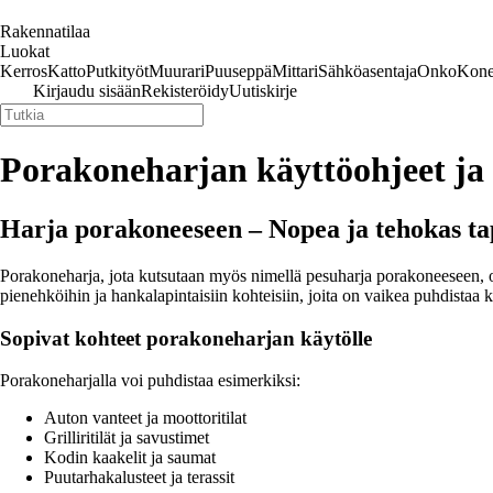
Rakennatilaa
Luokat
Kerros
Katto
Putkityöt
Muurari
Puuseppä
Mittari
Sähköasentaja
Onko
Kone
Kirjaudu sisään
Rekisteröidy
Uutiskirje
Porakoneharjan käyttöohjeet ja 
Harja porakoneeseen – Nopea ja tehokas tap
Porakoneharja, jota kutsutaan myös nimellä pesuharja porakoneeseen, on
pienehköihin ja hankalapintaisiin kohteisiin, joita on vaikea puhdistaa k
Sopivat kohteet porakoneharjan käytölle
Porakoneharjalla voi puhdistaa esimerkiksi:
Auton vanteet ja moottoritilat
Grilliritilät ja savustimet
Kodin kaakelit ja saumat
Puutarhakalusteet ja terassit