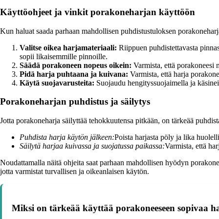
Käyttöohjeet ja vinkit porakoneharjan käyttöön
Kun haluat saada parhaan mahdollisen puhdistustuloksen porakoneharjal
Valitse oikea harjamateriaali:
Riippuen puhdistettavasta pinnas
sopii likaisemmille pinnoille.
Säädä porakoneen nopeus oikein:
Varmista, että porakoneesi n
Pidä harja puhtaana ja kuivana:
Varmista, että harja porakone
Käytä suojavarusteita:
Suojaudu hengityssuojaimella ja käsineill
Porakoneharjan puhdistus ja säilytys
Jotta porakoneharja säilyttää tehokkuutensa pitkään, on tärkeää puhdistaa
Puhdista harja käytön jälkeen:
Poista harjasta pöly ja lika huolel
Säilytä harjaa kuivassa ja suojatussa paikassa:
Varmista, että har
Noudattamalla näitä ohjeita saat parhaan mahdollisen hyödyn porakoneh
jotta varmistat turvallisen ja oikeanlaisen käytön.
Miksi on tärkeää käyttää porakoneeseen sopivaa ha