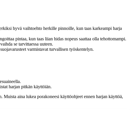
rkiksi hyvä vaihtoehto herkille pinnoille, kun taas karkeampi harja
goittaa pintaa, kun taas liian hidas nopeus saattaa olla tehottomampi.
aihda se tarvittaessa uuteen.
suojavarusteet varmistavat turvallisen työskentelyn.
pesuaineella.
istat harjan pitkän käyttöiän.
. Muista aina lukea porakoneesi käyttöohjeet ennen harjan käyttöä,