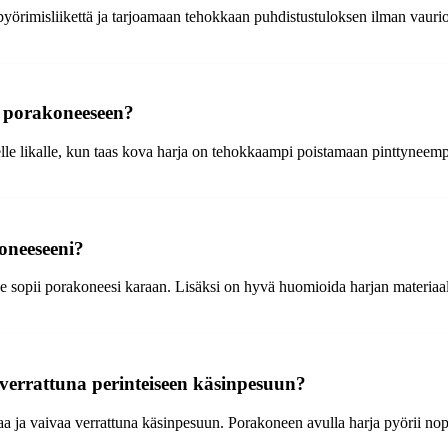
rimisliikettä ja tarjoamaan tehokkaan puhdistustuloksen ilman vaurioita
a porakoneeseen?
lle likalle, kun taas kova harja on tehokkaampi poistamaan pinttyneempää
koneeseeni?
se sopii porakoneesi karaan. Lisäksi on hyvä huomioida harjan materiaali 
verrattuna perinteiseen käsinpesuun?
aa ja vaivaa verrattuna käsinpesuun. Porakoneen avulla harja pyörii n