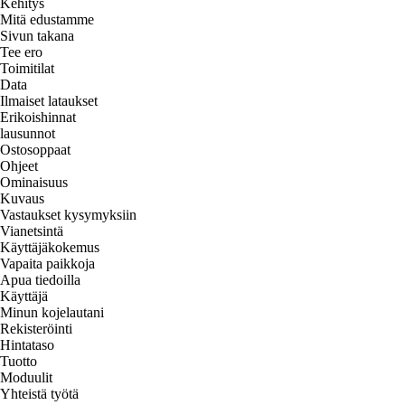
Kehitys
Mitä edustamme
Sivun takana
Tee ero
Toimitilat
Data
Ilmaiset lataukset
Erikoishinnat
lausunnot
Ostosoppaat
Ohjeet
Ominaisuus
Kuvaus
Vastaukset kysymyksiin
Vianetsintä
Käyttäjäkokemus
Vapaita paikkoja
Apua tiedoilla
Käyttäjä
Minun kojelautani
Rekisteröinti
Hintataso
Tuotto
Moduulit
Yhteistä työtä