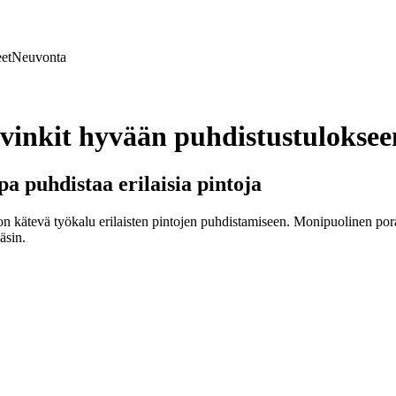
et
Neuvonta
vinkit hyvään puhdistustuloksee
a puhdistaa erilaisia pintoja
 kätevä työkalu erilaisten pintojen puhdistamiseen. Monipuolinen porak
äsin.