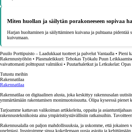
Miten huollan ja säilytän porakoneeseen sopivaa ha
Harjan huoltaminen ja säilyttäminen kuivana ja puhtaana pidentää sen
kuivumaan.
Puuilo Porttipuisto – Laadukkaat tuotteet ja palvelut Vantaalla
•
Pieni 
Rakennustyöhön
•
Plasmaleikkuri: Tehokas Työkalu Puun Leikkaamis
vaivattomasti polttopuut valmiiksi
•
Puutarhaletkut ja Letkukelat: Opa
Tutustu meihin
Rakennatilaa
Rakennatilaa
Rakennatilaa on digitaalinen alusta, joka keskittyy rakennusalan uutisiin
ymmärtämään rakentamisen monimuotoisuutta. Olipa kyseessä pienet kor
Tarjoamme kattavan valikoiman artikkeleita, oppaita ja asiantuntijahaas
rakennustekniikoista aina ympäristöystävällisiin ratkaisuihin. Tavoittee
Rakennusalalla on paljon mahdollisuuksia, ja uskomme, että jokainen v
unelmiasi. Inspiroimme sinua kokeilemaan uusia asioita ja kehittämään tai