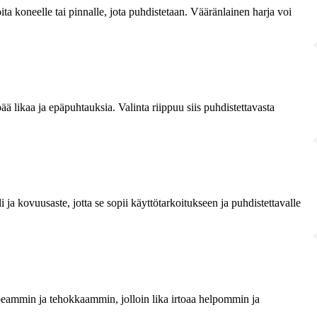
 koneelle tai pinnalle, jota puhdistetaan. Vääränlainen harja voi
 likaa ja epäpuhtauksia. Valinta riippuu siis puhdistettavasta
ja kovuusaste, jotta se sopii käyttötarkoitukseen ja puhdistettavalle
opeammin ja tehokkaammin, jolloin lika irtoaa helpommin ja