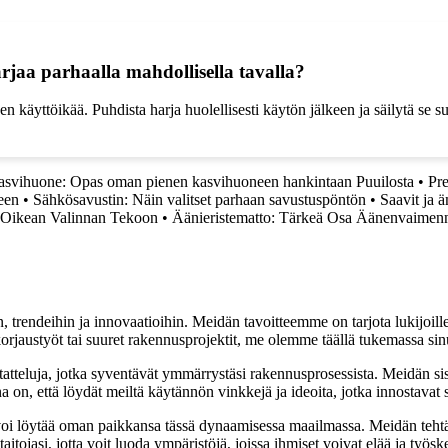
rjaa parhaalla mahdollisella tavalla?
 käyttöikää. Puhdista harja huolellisesti käytön jälkeen ja säilytä se su
kasvihuone: Opas oman pienen kasvihuoneen hankintaan Puuilosta
•
Pre
een
•
Sähkösavustin: Näin valitset parhaan savustuspöntön
•
Saavit ja 
s Oikean Valinnan Tekoon
•
Äänieristematto: Tärkeä Osa Äänenvaimen
, trendeihin ja innovaatioihin. Meidän tavoitteemme on tarjota lukijoillem
jaustyöt tai suuret rakennusprojektit, me olemme täällä tukemassa sin
tatteluja, jotka syventävät ymmärrystäsi rakennusprosessista. Meidän si
na on, että löydät meiltä käytännön vinkkejä ja ideoita, jotka innostava
oi löytää oman paikkansa tässä dynaamisessa maailmassa. Meidän tehtäv
tojasi, jotta voit luoda ympäristöjä, joissa ihmiset voivat elää ja työsk